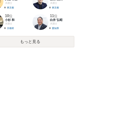
弁護士
弁護士
東京都
東京都
10
11
位
位
小杉 和
白井 弘昭
弁護士
弁護士
京都府
愛知県
もっと見る