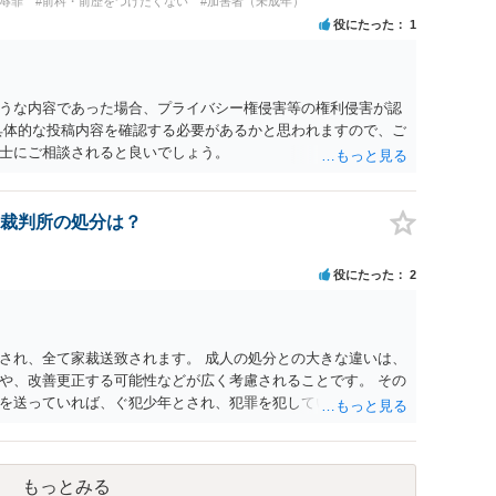
辱罪
#前科・前歴をつけたくない
#加害者（未成年）
から以下の点が考慮されます。景品表示法については事業者が
役にたった
1
象外と考えられますが、自治会館の利用規約（目的外利用や金
ことがあります。 【質問3への回答】 主催者としての注意点と
充てられている記録（領収書や収支の管理）を残し、賞金原資
とが大切です。また、自治会館の管理者に対し、参加費の集金
うな内容であった場合、プライバシー権侵害等の権利侵害が認
を得ておくのが賢明です。
具体的な投稿内容を確認する必要があるかと思われますので、ご
士にご相談されると良いでしょう。
裁判所の処分は？
役にたった
2
され、全て家裁送致されます。 成人の処分との大きな違いは、
や、改善更正する可能性などが広く考慮されることです。 その
を送っていれば、ぐ犯少年とされ、犯罪を犯していなくとも、
致される可能性もあります。 本件生活状況が分かりませんの
、通常初犯の自転車窃盗で生活環境が整っていれば、審判不開
もっとみる