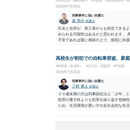
#示談交渉
#執行猶予
#不起訴
#名誉毀損罪・侮
は生じにくいものの、民事・行政上の観点
2026年7月30日
顧客を誘引するためのものではないため対
銭徴収の可否など）への抵触が問題となる
刑事事件に強い弁護士
して、まず参加費がすべて会場代の実費に
泉 亮介
弁護士
とは無関係であることを明確にしておくこ
氏名と住所が、第三者からも特定できるよ
を含む利用目的を事前に正確に伝えて了解
められる可能性はあるかと思われます。 
不安であれば親に相談の上で、個別に弁護
高校生が初犯での自転車窃盗、家庭
#加害者（未成年）
#万引き・窃盗罪
#不起訴
2026年7月26日
刑事事件に強い弁護士
三村 勇人
弁護士
２０歳未満の方は刑事訴訟法上「少年」と
犯罪の重大性よりも犯罪を繰り返す危険性
ため、生活環境が悪い方や反社会的な生活
不良交友等が原因で、保護観察や少年院送
で、適切なアドバイスがしにくいのですが
始か不処分となる可能性はあります。