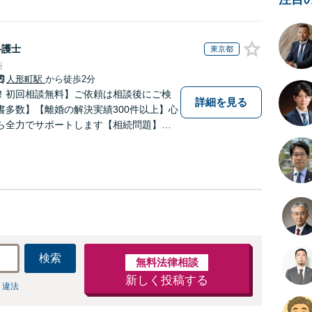
弁護士
東京都
所
人形町駅
から徒歩2分
！初回相談無料】ご依頼は相談後にご検
詳細を見る
書多数】【離婚の解決実績300件以上】心
ら全力でサポートします【相続問題】複
相続放棄・遺留分なども、基本からわか
します【人形町駅2分】
検索
無料法律相談
新しく投稿する
 違法