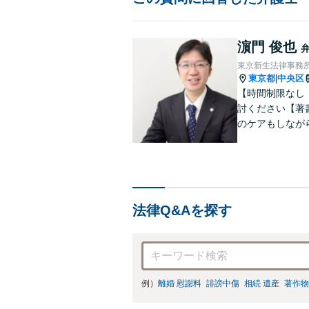
濵門 俊也
東京新生法律事務
東京都
中央区
|
【時間制限なし
討ください【著
のケアもしなが
雑な遺産分割・
りやすくご説明
法律Q&Aを探す
例）
離婚 慰謝料
誹謗中傷
相続 遺産
著作物