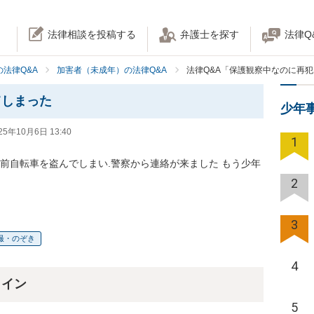
法律相談を投稿する
弁護士を探す
法律Q
法律Q&A
加害者（未成年）の法律Q&A
法律Q&A「保護観察中なのに再
てしまった
少年
25年10月6日 13:40
1
前自転車を盗んでしまい.警察から連絡が来ました もう少年
2
3
撮・のぞき
4
ライン
5