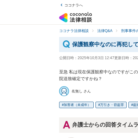
ココナラへ
ココナラ法律相談
法律Q&A
刑事事件の
保護観察中なのに再犯し
公開日時：
2025年10月3日 12:47
更新日時：
20
至急 私は現在保護観察中なのですがこの
院送致確定ですかね？
名無し さん
加害者（未成年）
万引き・窃盗罪
盗
弁護士からの回答タイム