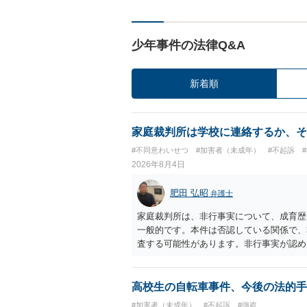
少年事件の法律Q&A
新着順
家庭裁判所は学校に連絡するか、そ
#不同意わいせつ
#加害者（未成年）
#不起訴
2026年8月4日
肥田 弘昭
弁護士
家庭裁判所は、非行事実について、成育歴
一般的です。本件は否認している関係で、
査する可能性があります。非行事実が認め
ら、その先の調査はないかと思います。ご
高校生の自転車事件、今後の法的手
#加害者（未成年）
#不起訴
#強盗