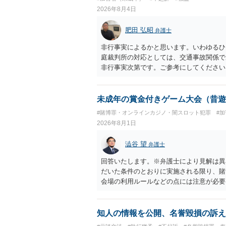
2026年8月4日
肥田 弘昭
弁護士
非行事実によるかと思います。いわゆるひ
庭裁判所の対応としては、交通事故関係で
非行事実次第です。ご参考にしてください
未成年の賞金付きゲーム大会（昔遊
#賭博罪・オンラインカジノ・闇スロット犯罪
#
2026年8月1日
澁谷 望
弁護士
回答いたします。※弁護士により見解は異
だいた条件のとおりに実施される限り、賭
会場の利用ルールなどの点には注意が必要
けてその得喪を争う場合に成立します。 
参加者からの参加費が全額会場レンタル費
が自らの財物を失うリスクが存在しないた
知人の情報を公開、名誉毀損の訴え
を得る目的もないため賭博場開帳図利罪も