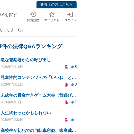
弁護士の方はこちら
&Aを探す
閲覧履歴
マイリスト
ログイン
犯してしまった」
事件の法律Q&Aランキング
急な警察署からの呼び出し
8
2026年7月16日
児童性的コンテンツへの「いいね」と警察対応について
8
2026年7月11日
未成年の賞金付きゲーム大会（昔遊び）の開催は賭博罪になりますか？
1
2026年8月1日
人生終わったかもしれない
4
2026年7月22日
高校生が初犯での自転車窃盗、家庭裁判所の処分は？