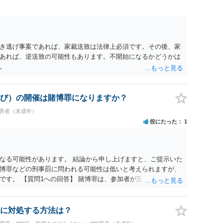
き逃げ事案であれば、家裁送致は法律上必須です。その後、家
あれば、逆送致の可能性もあります。不開始になるかどうかは
。
び）の開催は賭博罪になりますか？
加害者（未成年）
役にたった
1
なる可能性があります。 結論から申し上げますと、ご提示いた
博罪などの刑事罰に問われる可能性は低いと考えられますが、
です。 【質問1への回答】 賭博罪は、参加者が互いに財物を賭
質問者様がご自身のポケットマネーから懸賞として賞金を出し、
用に充てられて賞金原資と完全に分離されている場合、参加者
め賭博罪には該当しないとする見解が一般的です。また、利益
に対処する方法は？
成立しないと考えられます。 【質問2への回答】 刑事上の問題