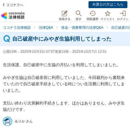
弁護士の方はこちら
ココナラへ
投稿する
探す
閲覧履歴
マイリスト
ログイン
ココナラ法律相談
法律Q&A
借金・債務整理の法律Q&A
自己破産の
自己破産中にみやぎ生協利用してしまった
公開日時：
2025年10月3日 07:57
更新日時：
2025年10月7日 12:01
生活保護、自己破産中に生協の月払いを利用してしまいました。

みやぎ生協は自己破産前に利用していました、今回裁判から書類来
ていたので自己破産手続きしている時につい生活費に利用してしま
いました。

支払い終わり次第解約手続きします、ほかはありません、みやぎ生
協だけです。
るりか さん