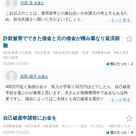
川添 圭
弁護士
これ以上のことは、運用基準との兼ね合いや弁護士の考え方もあるた
め、担当弁護士へ聞いた方がよいでしょう。
詐欺被害でできた借金と元の借金が積み重なり返済困
難
#詐欺被害での債務
#任意整理
#借金返済の相談・交渉
#消費者金融
#個人再生
#自己破産
2026年7月30日
役にたった
2
吉田 雄大
弁護士
400万円近く負債があり、収入が手取り16万円ほどでしたら、自己破産
手続を選ぶのが最善と思います。夫さんが債務整理中であるならば尚
更ですし、場合によってはご夫婦とも自己破産を選択する方法もある
と思います。
自己破産申請前にお金を
#消費者金融
#自己破産
#多重債務
#クレジット会社
#リボ払い
#銀行借り入れ
2026年7月22日
役にたった
8