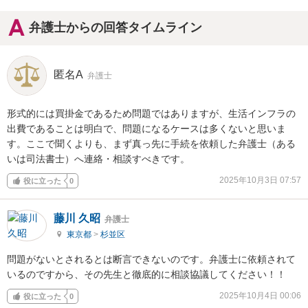
弁護士からの回答タイムライン
匿名A
弁護士
形式的には買掛金であるため問題ではありますが、生活インフラの
出費であることは明白で、問題になるケースは多くないと思いま
す。ここで聞くよりも、まず真っ先に手続を依頼した弁護士（ある
いは司法書士）へ連絡・相談すべきです。
2025年10月3日 07:57
役に立った
0
藤川 久昭
弁護士
東京都
>
杉並区
問題がないとされるとは断言できないのです。弁護士に依頼されて
いるのですから、その先生と徹底的に相談協議してください！！
2025年10月4日 00:06
役に立った
0