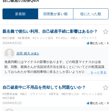
自己破産の法律Q&A
新着順
回答数が多い順
役にたった順
親名義で後払い利用、自己破産手続に影響はあるか？
#自己破産
#多重債務
#クレジット会社
#リボ払い
#個人・プライベート
2026年8月3日
役にたった
1
吉田 雄大
弁護士
免責判断にはマイナスの影響があります。どの程度マイナスかは金
額、回数、親御さんが当該決済方法を採ることについてどの程度認識
しておられたか等の個別事情に依るとしか言いようがありません。 と
もあれ、依頼しておられる弁護士さんに直ちに具体的状況をお伝えに
なって相談し、善後策を考えることをお勧めします。
自己破産中に不用品を売却しても問題ないか？
#消費者金融
#個人・プライベート
#奨学金
#銀行借り入れ
#クレジット会社
#自己破産
2026年8月1日
役にたった
3