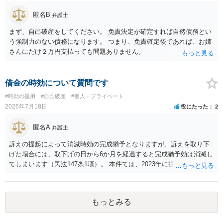
匿名B
弁護士
まず、自己破産をしてください。 免責決定が確定すれば自然債務とい
う強制力のない債務になります。 つまり、免責確定後であれば、お姉
さんにだけ２万円支払っても問題ありません。
借金の時効について質問です
#時効の援用
#自己破産
#個人・プライベート
2026年7月18日
役にたった
2
匿名A
弁護士
訴えの提起によって消滅時効の完成猶予となりますが、訴えを取り下
げた場合には、取下げの日から6か月を経過すると完成猶予効は消滅し
てしまいます（民法147条1項）。 本件ては、2023年に提訴された債権
者については時効の更新はなされておらず、2026年5月に提訴された債
権者については取下げ日から6か月以内に再提訴しなければやはり時効
は更新しないことになります。ただし、消滅時効の起算点は、不払い
もっとみる
日ではなく期限の利益喪失日（通常は所定の分割の支払期日から1～2
か月程度経過しても支払いがなければ一括返済可能という契約になっ