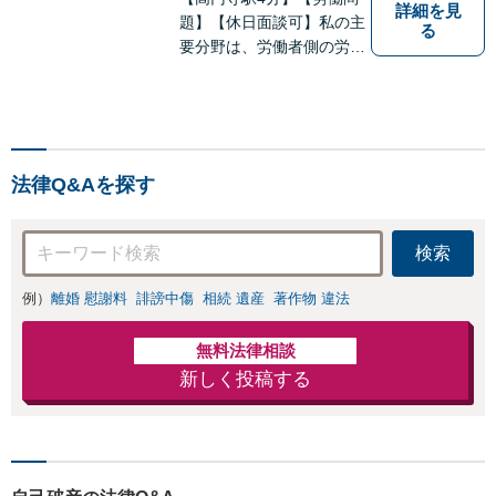
詳細を見
題】【休日面談可】私の主
る
要分野は、労働者側の労働
事件、企業法務（顧問先約
４０社）、破産・再生・任
意整理です。相談件数、訴
訟案件、交渉案件を数多く
担当しています。依頼人さ
法律Q&Aを探す
まにとって、最大限の効用
を得られるように頑張って
います。
検索
例）
離婚 慰謝料
誹謗中傷
相続 遺産
著作物 違法
無料法律相談
新しく投稿する