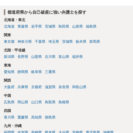
ている）ですので、時効期間の経過が2027年1月であるとは限りません
（3月や4月といった可能性がある）。
都道府県から自己破産に強い弁護士を探す
北海道・東北
北海道
青森県
岩手県
宮城県
秋田県
山形県
福島県
関東
東京都
神奈川県
千葉県
埼玉県
茨城県
栃木県
群馬県
北陸・甲信越
新潟県
長野県
山梨県
石川県
富山県
福井県
東海
愛知県
静岡県
岐阜県
三重県
関西
大阪府
兵庫県
京都府
滋賀県
奈良県
和歌山県
中国
広島県
岡山県
山口県
鳥取県
島根県
四国
香川県
愛媛県
高知県
徳島県
九州・沖縄
福岡県
佐賀県
長崎県
熊本県
大分県
宮崎県
鹿児島県
沖縄県