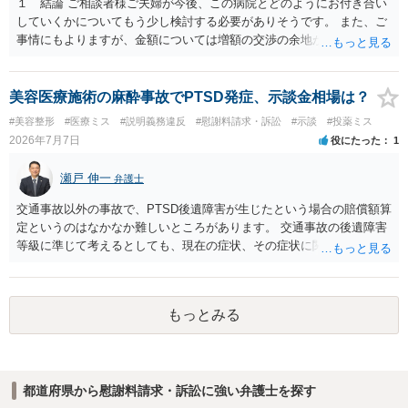
１ 結論 ご相談者様ご夫婦が今後、この病院とどのようにお付き合い
していくかについてもう少し検討する必要がありそうです。 また、ご
事情にもよりますが、金額については増額の交渉の余地がありそうで
す。 ２ 理由 グレード４ＢＡの胚盤胞が失われたということで、病院
への不信感や失望のお気持ちがあろうかと存じます。他方で、「今後
の採卵・培養・凍結工程で、今回関わった培養士を自分たちの治療に
美容医療施術の麻酔事故でPTSD発症、示談金相場は？
関与させないよう求める」ご意向があるのであれば、今後この病院で
#美容整形
#医療ミス
#説明義務違反
#慰謝料請求・訴訟
#示談
#投薬ミス
の不妊治療を継続するお考えがあるように思われます。仮に、今後も
2026年7月7日
役にたった
1
この病院での不妊治療を継続するのであれば、解決の方法として訴訟
は選択しづらく、交渉ベースでの解決が望ましいでしょう。 その上
瀬戸 伸一
弁護士
で、病院の提案内容を検討すると、約５万３千円の内訳は、６個分の
培養・凍結費用の保険負担分とのことですから、今回失われた胚盤胞
交通事故以外の事故で、PTSD後遺障害が生じたという場合の賠償額算
のみならず、維持されている５個分の胚盤胞についても病院負担とし
定というのはなかなか難しいところがあります。 交通事故の後遺障害
ており、この点は病院の譲歩部分と評価できるでしょう（診療報酬点
等級に準じて考えるとしても、現在の症状、その症状に関する医療記
数K917参照）。 他方で、４ＢＡというグレードが高い胚盤胞の移植が
録、質問者様の事故前の年収額等の記録がないとなかなか判断でき
叶わなくなったことについては、慰謝料を主張したいところです。こ
ず、あっても、一定の検討をしないと算定は難しいと思いますので、
の点、ご相談者様ご夫婦、特に奥様のご年齢は、主張内容に影響を及
一般的には無料相談で確度の高い回答は得られないと思われます。 現
ぼす要因となるでしょう。すなわち、加齢による妊孕性の低下や治療
もっとみる
在の提案額で不満という場合、一般的には弁護士に依頼をして訴訟と
開始時43歳未満という保険適用の制約からすれば、ご年齢が高ければ
いう手続きをとったほうが、時間と手間はかかりますが、賠償額は多
（一つの基準としては40歳、43歳でしょうか）、グレード４ＢＡの胚
くなる傾向にありますので、お近くの弁護士に依頼をするとよいと思
盤胞を移植することができなかったことについての精神的苦痛の程度
われます。
がより大きくなると評価できるからです。 このように見積もられる慰
都道府県から慰謝料請求・訴訟に強い弁護士を探す
謝料の金額が病院の譲歩部分よりも少ない、とはなかなかいえないで