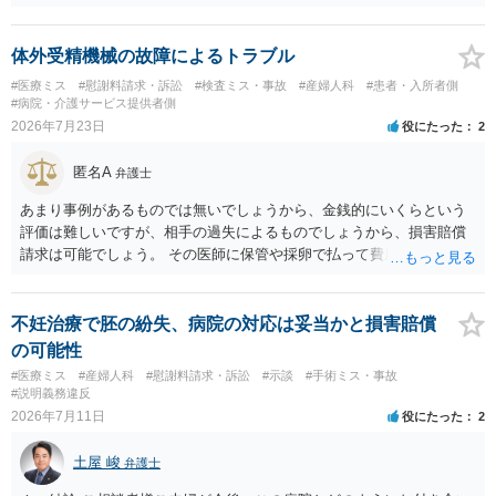
予防的抗菌処置を行わずに手術を施行したことについて、当時の標準
的な医療水準に照らして相当でないと判断された場合には、相手方の
過失が認められる可能性があります。 当時の標準的な医療水準につい
体外受精機械の故障によるトラブル
ては、リサーチの必要性があると思います。 ② 肋軟骨採取について
#医療ミス
#慰謝料請求・訴訟
#検査ミス・事故
#産婦人科
#患者・入所者側
仮に左右でリスクが著しくことなるという事実が立証できるのであれ
#病院・介護サービス提供者側
ば、それに関する説明や選択の機会が与えられなかったことは、説明
2026年7月23日
役にたった
2
義務違反にあたり、慰謝料が請求できる可能性があります。 ③ 鼻孔縁
挙上について 施術内容に「鼻孔緑挙上」が含まれる合意がある事実
匿名A
弁護士
と、それを相手方が勝手に取りやめた事実を立証できれば、債務不履
行責任を追及できる可能性があります。 また術中の変更可能性に関す
あまり事例があるものでは無いでしょうから、金銭的にいくらという
る事前の説明がなされていないのであれば、説明義務違反にあたり、
評価は難しいですが、相手の過失によるものでしょうから、損害賠償
これについても損害賠償請求できる可能性があります。 詳しくは、術
請求は可能でしょう。 その医師に保管や採卵で払って費用の返金＋α
前説明書や同意書の内容を精査する必要があります。 なお、請求書に
（ここがいくらになるか、相場はわかりませんが）の請求になるかと
鼻孔緑挙上が実施内容として記載されている事実は、施術内容に鼻孔
思います。
緑挙上が含まれる合意がある事実を推認させる事実になると思われま
不妊治療で胚の紛失、病院の対応は妥当かと損害賠償
す。 ④当初の手術費用の返金や、他院での修正手術費用についても補
の可能性
償を求めることが可能かについて 上記①〜③で記載された相手方の過
#医療ミス
#産婦人科
#慰謝料請求・訴訟
#示談
#手術ミス・事故
失又は債務不履行（他に過失又は債務不履行がある場合はそれも含
#説明義務違反
む）が認定され、それらと損害（当初の手術費用や他院での修正手術
2026年7月11日
役にたった
2
費用）との間に相当因果関係が認められる場合は、補償を求めること
は可能です。 以上です。 何かあればご連絡ください。
土屋 峻
弁護士