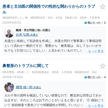
患者と主治医の関係性での性的な関わりからのトラブ
ル
#慰謝料請求したい側
#慰謝料請求・訴訟
#示談
#産婦人科
#患者・入所者側
2026年8月5日
役にたった
2
離婚・男女問題に強い弁護士
白井 弘昭
弁護士
弁護士に依頼して告訴状を作成し、弁護士同行で警察署にて事情説明
という流れが一般的ですが、警察から「被害届は、出してもいいがそ
れでもう打切りにしてほしい」と言われているのでしたら、あまり結
論は変わらないかもしれないですね。 所轄の警察を飛び越えて、直接
検察庁に訴えるのもありかもしれないですが、実際に捜査をするの
は、結局所轄だと思われますので、やはり結論は変わらないかもしれ
鼻整形のトラブルに関して
ないです。 一度、最寄りの「刑事に強い」とうたっている弁護士に相
#美容整形
#医療ミス
#説明義務違反
#患者・入所者側
#慰謝料請求・訴訟
談してみてはいかがでしょうか。 以上、ご参考まで。
2026年7月29日
役にたった
4
國増 雄一郎
弁護士
カルテ等の資料を確認していない状態なので、断定的な回答はできか
ねますが、今のところは以下のことがいえると思います。 ① 感染につ
いて 術前検査で黄色ブドウ球菌陽性が判明していたにもかかわらず、