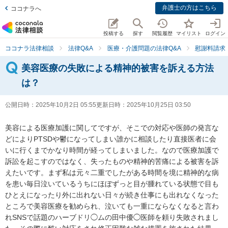
弁護士の方はこちら
ココナラへ
投稿する
探す
閲覧履歴
マイリスト
ログイン
ココナラ法律相談
法律Q&A
医療・介護問題の法律Q&A
慰謝料請求
美容医療の失敗による精神的被害を訴える方法
は？
公開日時：
2025年10月2日 05:55
更新日時：
2025年10月25日 03:50
美容による医療加護に関してですが、そこでの対応や医師の発言な
どによりPTSDや鬱になってしまい誰かに相談したり直接医者に会
いに行くまでかなり時間が経ってしまいました。なので医療加護で
訴訟を起こすのではなく、失ったものや精神的苦痛による被害を訴
えたいです。まず私は元々二重でしたがある時間を境に精神的な病
を患い毎日泣いているうちにほぼずっと目が腫れている状態で目も
ひとえになったり外に出れない日々が続き仕事にも出れなくなった
ところで美容医療を勧められ、泣いても一重にならなくなると言わ
れSNSで話題のハーブドリ◯ムの田中優◯医師を頼り失敗されまし