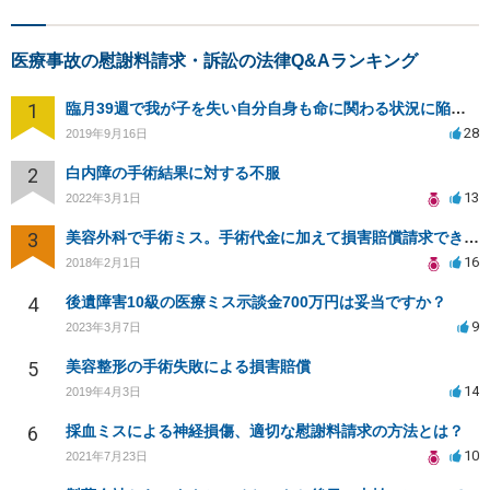
医療事故の慰謝料請求・訴訟の法律Q&Aランキング
1
臨月39週で我が子を失い自分自身も命に関わる状況に陥り病院側を訴える事が出来ますか？
28
2019年9月16日
2
白内障の手術結果に対する不服
13
2022年3月1日
3
美容外科で手術ミス。手術代金に加えて損害賠償請求できますか？
16
2018年2月1日
4
後遺障害10級の医療ミス示談金700万円は妥当ですか？
9
2023年3月7日
5
美容整形の手術失敗による損害賠償
14
2019年4月3日
6
採血ミスによる神経損傷、適切な慰謝料請求の方法とは？
10
2021年7月23日