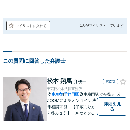
1人が
マイリストしています
マイリストに入れる
この質問に回答した弁護士
松本 翔馬
弁護士
東京都
半蔵門松本法律事務所
東京都
千代田区
半蔵門駅
から徒歩1分
|
ZOOMによるオンライン法
詳細を見
律相談可能 【半蔵門駅か
る
ら徒歩１分】 あなたの心
を軽くする 半蔵門松本法
律事務所です