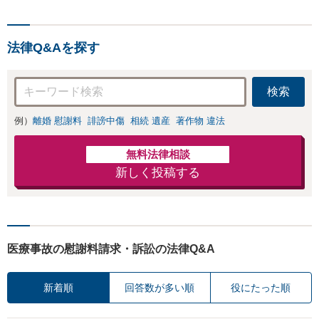
法律Q&Aを探す
検索
例）
離婚 慰謝料
誹謗中傷
相続 遺産
著作物 違法
無料法律相談
新しく投稿する
医療事故の慰謝料請求・訴訟の法律Q&A
新着順
回答数が多い順
役にたった順