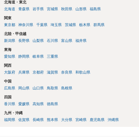
北海道・東北
しょう。そうすると、金額については増額が見込まれるます。 以上述
北海道
青森県
岩手県
宮城県
秋田県
山形県
福島県
べましたが、不妊治療における通院頻度、通院のタイミングの限定性
や診察、侵襲等の身体への負荷等の様々な負担は、相当程度女性側の
関東
方が高いでしょう。奥様が（文面からご相談者様はご主人様と拝察し
東京都
神奈川県
千葉県
埼玉県
茨城県
栃木県
群馬県
ております。）この病院で不妊治療を継続されるご意向があるのか、
北陸・甲信越
をよく確認することが適切な解決に向かうためには重要だと考えま
新潟県
長野県
山梨県
石川県
富山県
福井県
す。
東海
愛知県
静岡県
岐阜県
三重県
関西
大阪府
兵庫県
京都府
滋賀県
奈良県
和歌山県
中国
広島県
岡山県
山口県
鳥取県
島根県
四国
香川県
愛媛県
高知県
徳島県
九州・沖縄
福岡県
佐賀県
長崎県
熊本県
大分県
宮崎県
鹿児島県
沖縄県