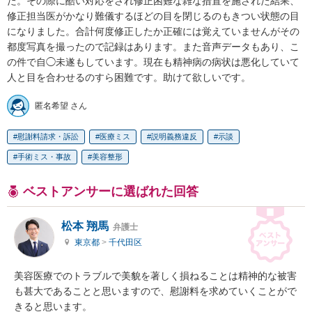
た。その際に酷い対応をされ修正困難な雑な措置を施された結果、
修正担当医がかなり難儀するほどの目を閉じるのもきつい状態の目
になりました。合計何度修正したか正確には覚えていませんがその
都度写真を撮ったので記録はあります。また音声データもあり、こ
の件で自◯未遂もしています。現在も精神病の病状は悪化していて
人と目を合わせるのすら困難です。助けて欲しいです。
匿名希望 さん
慰謝料請求・訴訟
医療ミス
説明義務違反
示談
手術ミス・事故
美容整形
ベストアンサーに選ばれた回答
松本 翔馬
弁護士
東京都
>
千代田区
美容医療でのトラブルで美貌を著しく損ねることは精神的な被害
も甚大であることと思いますので、慰謝料を求めていくことがで
きると思います。
