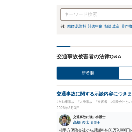
例）
離婚 慰謝料
誹謗中傷
相続 遺産
著作物
交通事故被害者の法律Q&A
新着順
交通事故に関する示談内容につきま
#自動車事故
#人身事故
#被害者
#保険会社と
2026年8月3日
交通事故に強い弁護士
髙橋 俊太
弁護士
相手方保険会社から慰謝料約31万9,00