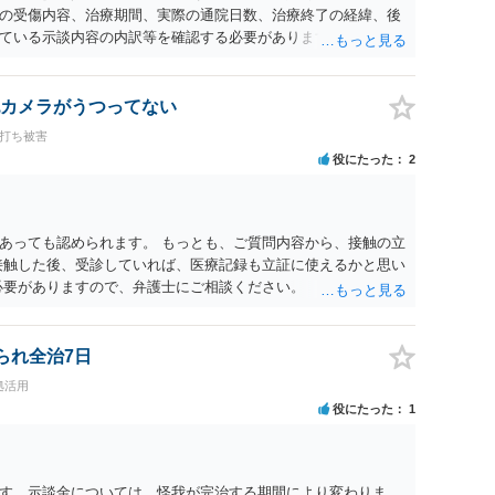
の受傷内容、治療期間、実際の通院日数、治療終了の経緯、後
ている示談内容の内訳等を確認する必要があります。保険会社
士が介入することにより増額を検討できる場合がありますの
護士に個別に相談することをお勧めいたします。 ・相手方保険
・叔母様の診断名、けがの内容 ・治療開始日及び治療終了日 ・
カメラがうつってない
っているか ・叔母様ご本人やご家族等が加入している保険に、
ち打ち被害
付帯しているか なお、被害者は叔母様ご本人となりますので、
役にたった
2
の依頼意思等を確認する必要があります。日本語での十分な意
たりのご事情も踏まえて、依頼意思の確認方法等を検討する必
あっても認められます。 もっとも、ご質問内容から、接触の立
接触した後、受診していれば、医療記録も立証に使えるかと思い
必要がありますので、弁護士にご相談ください。
られ全治7日
拠活用
役にたった
1
す。示談金については、怪我が完治する期間により変わりま