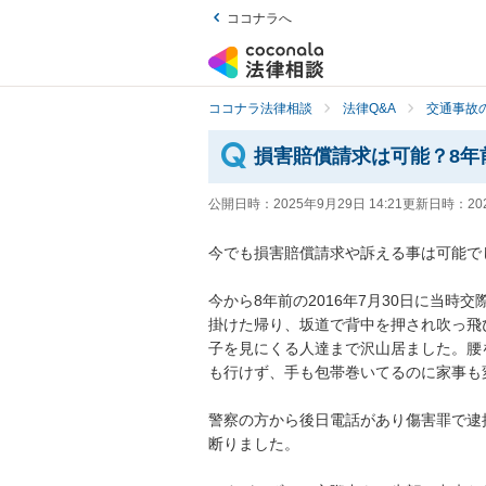
ココナラへ
ココナラ法律相談
法律Q&A
交通事故の
損害賠償請求は可能？8年
公開日時：
2025年9月29日 14:21
更新日時：
20
今でも損害賠償請求や訴える事は可能でし
今から8年前の2016年7月30日に当
掛けた帰り、坂道で背中を押され吹っ飛
子を見にくる人達まで沢山居ました。腰
も行けず、手も包帯巻いてるのに家事も
警察の方から後日電話があり傷害罪で逮
断りました。
