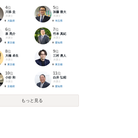
4
5
位
位
川添 圭
加藤 善大
弁護士
弁護士
大阪府
埼玉県
6
7
位
位
泉 亮介
竹本 真紀
弁護士
弁護士
東京都
愛知県
8
9
位
位
大橋 卓生
三村 勇人
弁護士
弁護士
東京都
東京都
10
11
位
位
小杉 和
白井 弘昭
弁護士
弁護士
京都府
愛知県
もっと見る