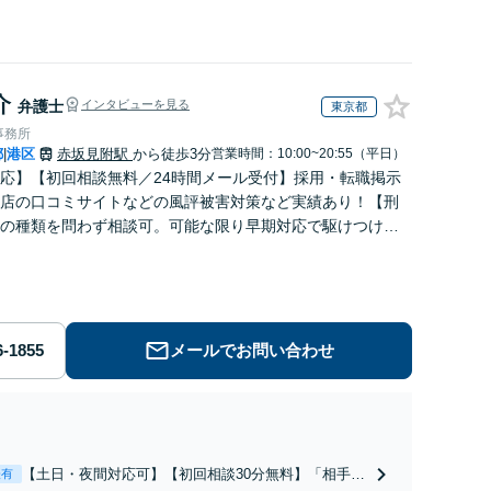
介
弁護士
インタビューを見る
東京都
事務所
都
港区
赤坂見附駅
から徒歩3分
営業時間：10:00~20:55（平日）
|
応】【初回相談無料／24時間メール受付】採用・転職掲示
店の口コミサイトなどの風評被害対策など実績あり！【刑
の種類を問わず相談可。可能な限り早期対応で駆けつけサ
労働】不当解雇・残業代請求はおまかせください
メールでお問い合わせ
【土日・夜間対応可】【初回相談30分無料】「相手方
表有