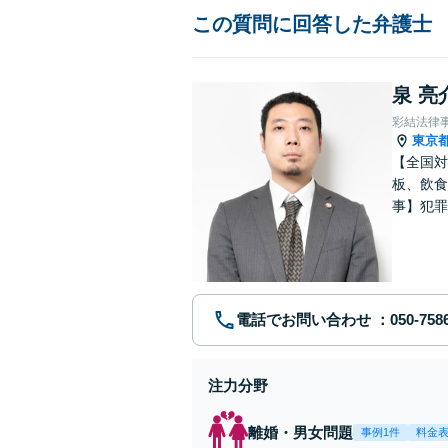
この質問に回答した弁護士
泉 亮
彩結法律
東京
【全国対
板、飲食
事】犯罪
ポート【
電話でお問い合わせ
注力分野
離婚・男女問題
事例1件
料金