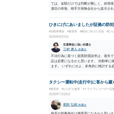
ては、金額だけでは判断が難しく、叔母様
遺症の有無、相手方保険会社から提示され
から提示される慰謝料額については、弁護
で、以下の資料・情報を準備した上で、弁
会社から届いている示談金額の提示書類 
ひきにげにあいましたが証拠の防犯
入院の有無、通院回数 ・現在も症状が残
#自動車事故
#被害者
#解決に向けた示談
#む
今回の事故で利用できる弁護士費用特約が
2026年8月3日
弁護士が受任する場合には、叔母様ご本人
思疎通が難しいとのことですので、そのあ
交通事故に強い弁護士
要があると思われます。
三村 勇人
弁護士
不法行為に基づく損害賠償請求は、過失で
証は必要になるかと思います。 自動車に
ます。 いずれにせよ、多角的に検討する
タクシー運転中(走行中)に客から蹴
#被害者
#むち打ち被害
#ドライブレコーダー証
2026年7月28日
肥田 弘昭
弁護士
相手の刑事責任は傷害罪になるかと思いま