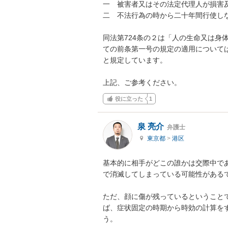
一　被害者又はその法定代理人が損害及
二　不法行為の時から二十年間行使しな
同法第724条の２は「人の生命又は身
ての前条第一号の規定の適用について
と規定しています。

上記、ご参考ください。
役に立った
1
泉 亮介
弁護士
東京都
>
港区
基本的に相手がどこの誰かは交際中で
で消滅してしまっている可能性があるで
ただ、顔に傷が残っているということ
ば、症状固定の時期から時効の計算を
う。