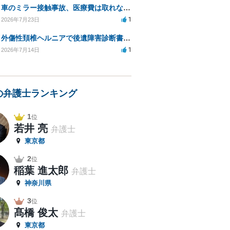
車のミラー接触事故、医療費は取れないのでしょうか？
1
2026年7月23日
外傷性頚椎ヘルニアで後遺障害診断書の申請での症状の伝え方等
1
2026年7月14日
の弁護士ランキング
1
位
若井 亮
弁護士
東京都
2
位
稲葉 進太郎
弁護士
神奈川県
3
位
髙橋 俊太
弁護士
東京都