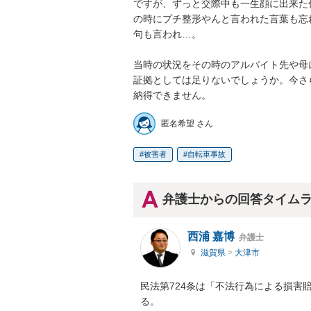
ですが、ずっと交際中も一生顔に出来た
の時にプチ整形やんと言われた言葉も忘
句も言われ…。

当時の状況をその時のアルバイト先や母
証拠としては足りないでしょうか。今さ
納得できません。
匿名希望 さん
被害者
自転車事故
弁護士からの回答タイム
西浦 嘉博
弁護士
滋賀県
>
大津市
民法第724条は「不法行為による損害
る。
