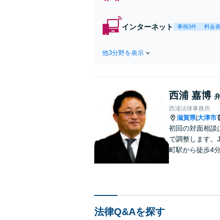
インターネット
事例3件
料金
他3分野を表示
西浦 嘉博
西浦法律事務所
滋賀県
大津市
|
初回の対面相談
で調整します。
町駅から徒歩4
賀県２位 弁護士
26年7月現在）
法律Q&Aを探す