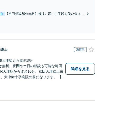
から書面を提示されたら、サインする前にご相談を」
経験豊富な弁護士が全力で交渉にあたります！相手方
と直接話す精神的負担を軽減「弁護士の交渉で慰謝料
【初回相談30分無料】状況に応じて手段を使い分け、
表有
金額アップ／減額交渉も対応可」【完全個室対応】
適切な方法で投稿の削除・発信者情報開示請求をおこ
ないます「企業やお店の風評被害対策／売り上げ低下
防止のために尽力」加害者側の対応可：開示請求の意
見照会が来たときの対処法、被害者との示談交渉
弁護士
滋賀県
大津駅
から徒歩10分
は無料。夜間や土日の相談も可能な範囲
詳細を見る
JR大津駅から徒歩10分、京阪大津線上栄
分、大津赤十字病院の前になります。 【滋
ドットコムランキング（2024年7月-20
】