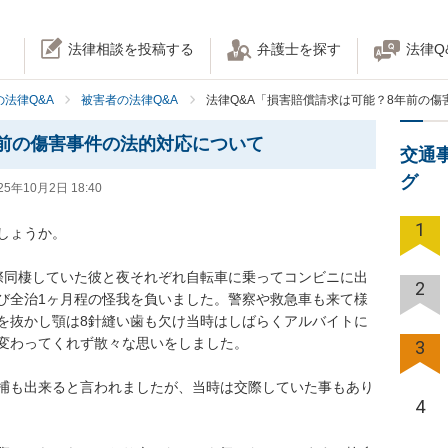
法律相談を投稿する
弁護士を探す
法律Q
法律Q&A
被害者の法律Q&A
法律Q&A「損害賠償請求は可能？8年前の
前の傷害事件の法的対応について
交通
グ
25年10月2日 18:40
1
ょうか。

時交際同棲していた彼と夜それぞれ自転車に乗ってコンビニに出
2
び全治1ヶ月程の怪我を負いました。警察や救急車も来て様
を抜かし顎は8針縫い歯も欠け当時はしばらくアルバイトに
変わってくれず散々な思いをしました。

3
捕も出来ると言われましたが、当時は交際していた事もあり
4