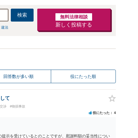
検索
無料法律相談
新しく投稿する
 違法
回答数が多い順
役にたった順
して
の交渉
#物損事故
役にたった
4
0円の提示を受けているとのことですが、慰謝料額の妥当性につい