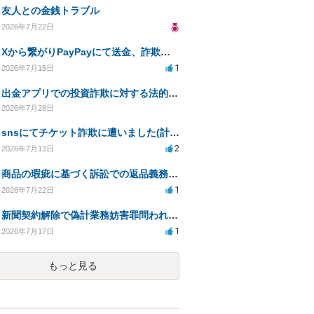
友人との金銭トラブル
2026年7月22日
Xから繋がりPayPayにて送金、詐欺被害。
1
2026年7月15日
出金アプリでの投資詐欺に対する法的措置への対応方法は？
2026年7月28日
snsにてチケット詐欺に遭いました(計40万程度)。開示請求や今後の対応について質問したいです。
2
2026年7月13日
商品の瑕疵に基づく訴訟での返品義務の有無について教えてください
1
2026年7月22日
新聞契約解除で偽計業務妨害罪問われる可能性は？
1
2026年7月17日
もっと見る