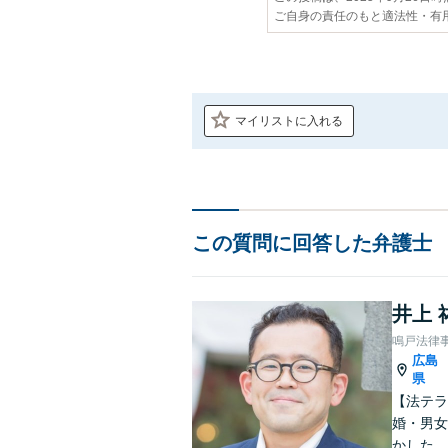
ご自身の責任のもと適法性・有
マイリストに入れる
この質問に回答した弁護士
井上 
鳴戸法律
広島
県
【法テラ
婚・男女
かした、