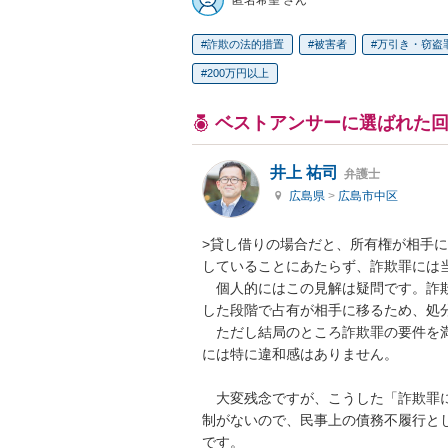
匿名希望 さん
詐欺の法的措置
被害者
万引き・窃盗
200万円以上
ベストアンサーに選ばれた
井上 祐司
弁護士
広島県
>
広島市中区
>貸し借りの場合だと、所有権が相手
していることにあたらず、詐欺罪には当
　個人的にはこの見解は疑問です。詐
した段階で占有が相手に移るため、処
　ただし結局のところ詐欺罪の要件を
には特に違和感はありません。

　大変残念ですが、こうした「詐欺罪
制がないので、民事上の債務不履行と
です。