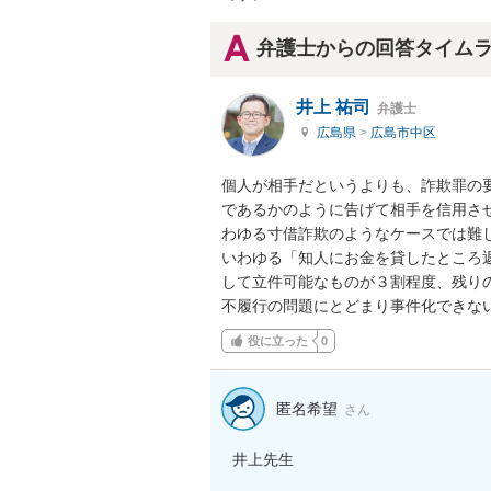
弁護士からの回答タイム
井上 祐司
弁護士
広島県
>
広島市中区
個人が相手だというよりも、詐欺罪の
であるかのように告げて相手を信用さ
わゆる寸借詐欺のようなケースでは難し
いわゆる「知人にお金を貸したところ
して立件可能なものが３割程度、残り
不履行の問題にとどまり事件化できな
役に立った
0
匿名希望
さん
井上先生
