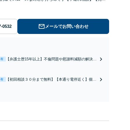
】【休日・夜間対応可】【本通駅5分】
メールでお問い合わせ
【弁護士歴15年以上】不倫問題や慰謝料減額の解決実
表有
績多数あり！持ち家や住宅ローンを含む財産分与、熟
年離婚もご相談ください【休日・夜間対応可】離婚後
の生活を見据えたアドバイスやサポートも【完全個
【初回相談３０分まで無料】【本通り電停近く】個
表有
室】【子連れ相談可】【本通駅5分】
人・法人を問わず、借金のお悩みはまずご相談くださ
い。自己破産・任意整理・個人再生・各種ガイドライ
ンに基づく債務整理手続等の流れをご説明し、より良
い解決を目指します。