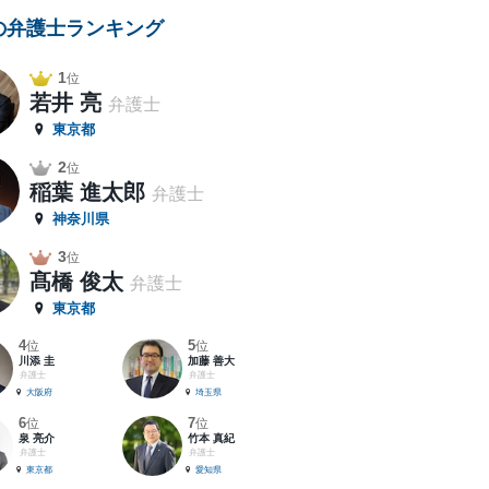
の弁護士ランキング
1
位
若井 亮
弁護士
東京都
2
位
稲葉 進太郎
弁護士
神奈川県
3
位
髙橋 俊太
弁護士
東京都
4
5
位
位
川添 圭
加藤 善大
弁護士
弁護士
大阪府
埼玉県
6
7
位
位
泉 亮介
竹本 真紀
弁護士
弁護士
東京都
愛知県