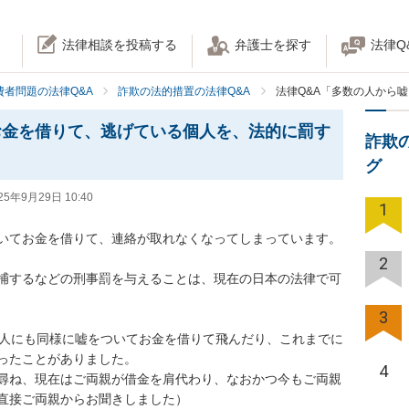
法律相談を投稿する
弁護士を探す
法律Q
費者問題の法律Q&A
詐欺の法的措置の法律Q&A
法律Q&A「多数の人から
お金を借りて、逃げている個人を、法的に罰す
詐欺
グ
25年9月29日 10:40
1
いてお金を借りて、連絡が取れなくなってしまっています。
2
捕するなどの刑事罰を与えることは、現在の日本の法律で可
3
の人にも同様に嘘をついてお金を借りて飛んだり、これまでに
ったことがありました。

4
尋ね、現在はご両親が借金を肩代わり、なおかつ今もご両親
直接ご両親からお聞きしました）
