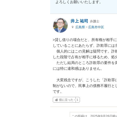
よろしくお願いいたします。
井上 祐司
弁護士
広島県
>
広島市中区
>貸し借りの場合だと、所有権が相手
していることにあたらず、詐欺罪には当
　個人的にはこの見解は疑問です。詐
した段階で占有が相手に移るため、処
　ただし結局のところ詐欺罪の要件を
には特に違和感はありません。

　大変残念ですが、こうした「詐欺罪
制がないので、民事上の債務不履行と
です。
役に立った
1
この投稿は、2025年9月26日