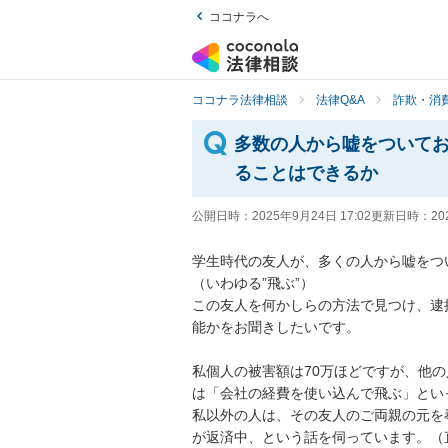
ココナラへ
ココナラ法律相談
法律Q&A
詐欺・消
多数の人から嘘をついて
ることはできるか
公開日時：
2025年9月24日 17:02
更新日時：
20
学生時代の友人が、多くの人から嘘をつ
（いわゆる”飛ぶ”）

この友人を何かしらの方法で見つけ、逮
能かをお聞きしたいです。

私個人の被害額は70万ほどですが、他
は「会社の経費を使い込んで飛ぶ」とい
私以外の人は、その友人のご両親の元を
が返済中、という話を伺っています。（