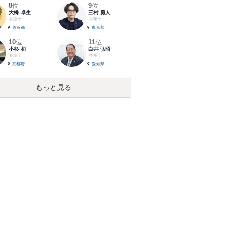
8
9
位
位
大橋 卓生
三村 勇人
弁護士
弁護士
東京都
東京都
10
11
位
位
小杉 和
白井 弘昭
弁護士
弁護士
京都府
愛知県
もっと見る