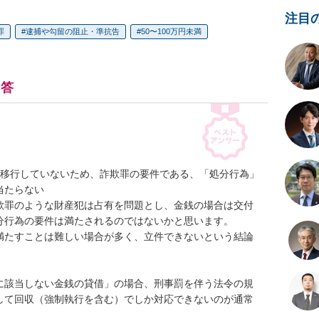
注目
罪
逮捕や勾留の阻止・準抗告
50〜100万円未満
回答
に移行していないため、詐欺罪の要件である、「処分行為」
たらない

欺罪のような財産犯は占有を問題とし、金銭の場合は交付
分行為の要件は満たされるのではないかと思います。　

満たすことは難しい場合が多く、立件できないという結論
に該当しない金銭の貸借」の場合、刑事罰を伴う法令の規
して回収（強制執行を含む）でしか対応できないのが通常