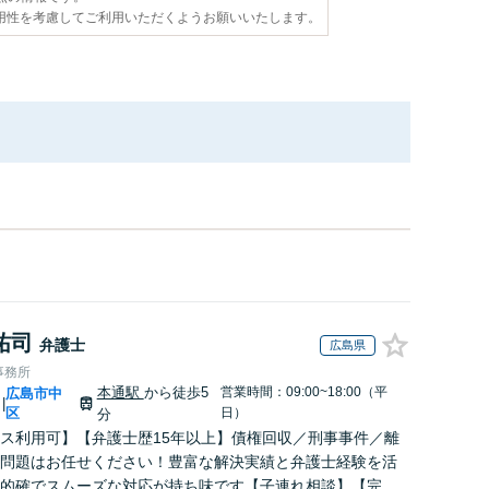
用性を考慮してご利用いただくようお願いいたします。
祐司
弁護士
広島県
事務所
本通駅
から徒歩5
営業時間：09:00~18:00（平
広島市中
|
区
日）
分
ス利用可】【弁護士歴15年以上】債権回収／刑事事件／離
問題はお任せください！豊富な解決実績と弁護士経験を活
的確でスムーズな対応が持ち味です【子連れ相談】【完全