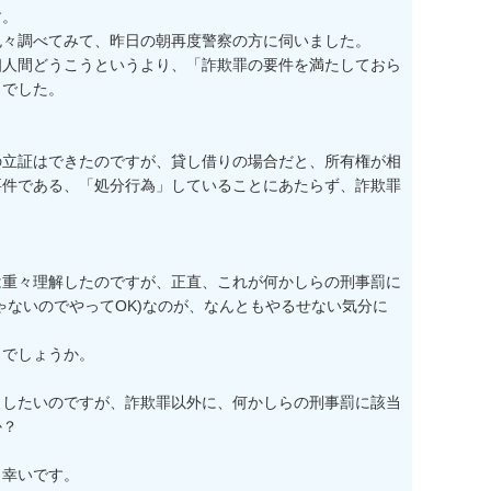
。

々調べてみて、昨日の朝再度警察の方に伺いました。

個人間どうこうというより、「詐欺罪の要件を満たしておら
でした。

の立証はできたのですが、貸し借りの場合だと、所有権が相
要件である、「処分行為」していることにあたらず、詐欺罪
は重々理解したのですが、正直、これが何かしらの刑事罰に
ゃないのでやってOK)なのが、なんともやるせない気分に
でしょうか。

きしたいのですが、詐欺罪以外に、何かしらの刑事罰に該当
？

幸いです。
