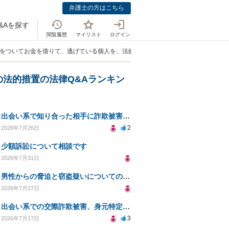
弁護士の方はこちら
&Aを探す
閲覧履歴
マイリスト
ログイン
嘘をついてお金を借りて、逃げている個人を、法的に罰することはできるか」
の法的措置の法律Q&Aランキン
出会い系で知り合った相手に詐欺被害、免許証の悪用リスクと対策。
2
2026年7月26日
少額訴訟について相談です
2026年7月31日
男性からの脅迫と窃盗疑いについての法的対処法
2026年7月27日
出会い系での交際詐欺被害、身元特定と返金請求の方法は？
3
2026年7月17日