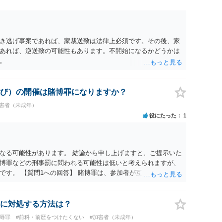
き逃げ事案であれば、家裁送致は法律上必須です。その後、家
あれば、逆送致の可能性もあります。不開始になるかどうかは
。
び）の開催は賭博罪になりますか？
加害者（未成年）
役にたった
1
なる可能性があります。 結論から申し上げますと、ご提示いた
博罪などの刑事罰に問われる可能性は低いと考えられますが、
です。 【質問1への回答】 賭博罪は、参加者が互いに財物を賭
質問者様がご自身のポケットマネーから懸賞として賞金を出し、
用に充てられて賞金原資と完全に分離されている場合、参加者
め賭博罪には該当しないとする見解が一般的です。また、利益
に対処する方法は？
成立しないと考えられます。 【質問2への回答】 刑事上の問題
辱罪
#前科・前歴をつけたくない
#加害者（未成年）