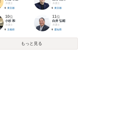
弁護士
弁護士
東京都
東京都
10
11
位
位
小杉 和
白井 弘昭
弁護士
弁護士
京都府
愛知県
もっと見る