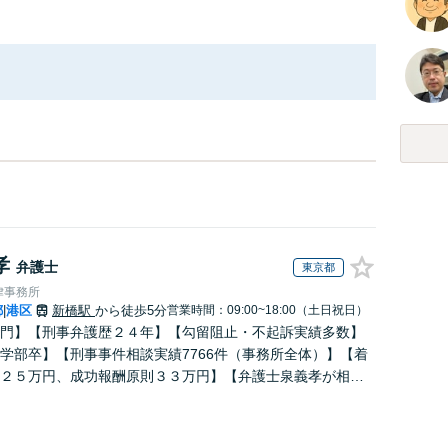
孝
弁護士
東京都
律事務所
都
港区
新橋駅
から徒歩5分
営業時間：09:00~18:00（土日祝日）
|
門】【刑事弁護歴２４年】【勾留阻止・不起訴実績多数】
学部卒】【刑事事件相談実績7766件（事務所全体）】【着
２５万円、成功報酬原則３３万円】【弁護士泉義孝が相
弁護を担当】【逮捕・勾留でお悩みの方はご相談下さい】