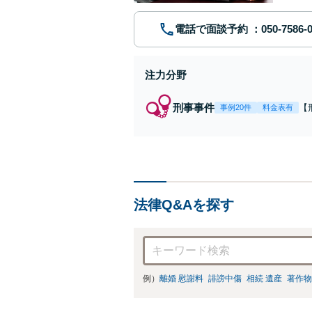
電話で面談予約
注力分野
刑事事件
【
事例20件
料金表有
7
金
接
依
法律Q&Aを探す
例）
離婚 慰謝料
誹謗中傷
相続 遺産
著作物