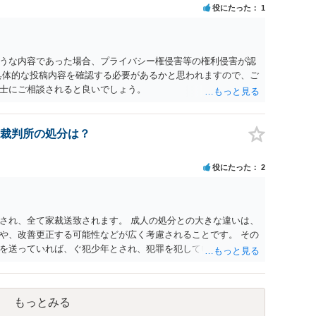
から以下の点が考慮されます。景品表示法については事業者が
役にたった
1
象外と考えられますが、自治会館の利用規約（目的外利用や金
ことがあります。 【質問3への回答】 主催者としての注意点と
充てられている記録（領収書や収支の管理）を残し、賞金原資
とが大切です。また、自治会館の管理者に対し、参加費の集金
うな内容であった場合、プライバシー権侵害等の権利侵害が認
を得ておくのが賢明です。
具体的な投稿内容を確認する必要があるかと思われますので、ご
士にご相談されると良いでしょう。
裁判所の処分は？
役にたった
2
され、全て家裁送致されます。 成人の処分との大きな違いは、
や、改善更正する可能性などが広く考慮されることです。 その
を送っていれば、ぐ犯少年とされ、犯罪を犯していなくとも、
致される可能性もあります。 本件生活状況が分かりませんの
、通常初犯の自転車窃盗で生活環境が整っていれば、審判不開
もっとみる