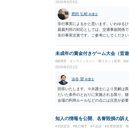
2026年8月4日
肥田 弘昭
弁護士
非行事実によるかと思います。いわゆるひ
庭裁判所の対応としては、交通事故関係で
非行事実次第です。ご参考にしてください
未成年の賞金付きゲーム大会（昔遊
#賭博罪・オンラインカジノ・闇スロット犯罪
#
2026年8月1日
澁谷 望
弁護士
回答いたします。※弁護士により見解は異
だいた条件のとおりに実施される限り、賭
会場の利用ルールなどの点には注意が必要
けてその得喪を争う場合に成立します。 
参加者からの参加費が全額会場レンタル費
が自らの財物を失うリスクが存在しないた
知人の情報を公開、名誉毀損の訴え
を得る目的もないため賭博場開帳図利罪も
#示談交渉
#執行猶予
#不起訴
#名誉毀損罪・侮