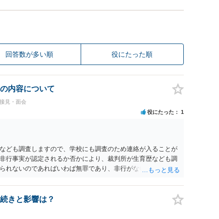
回答数が多い順
役にたった順
の内容について
#接見・面会
役にたった
1
なども調査しますので、学校にも調査のため連絡が入ることが
非行事実が認定されるか否かにより、裁判所が生育歴なども調
られないのであればいわば無罪であり、非行がないのですか
参考にしてください。
続きと影響は？