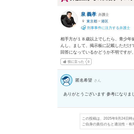
泉 義孝
弁護士
東京都
>
港区
刑事事件に注力する弁護士
相手方が１８歳以上でしたら、青少年
んし、まして、掲示板に記載しただけで
回答になっているかどうか不明ですが
役に立った
0
匿名希望
さん
ありがとうございます 参考になりま
この投稿は、2025年9月24日
ご自身の責任のもと適法性・有