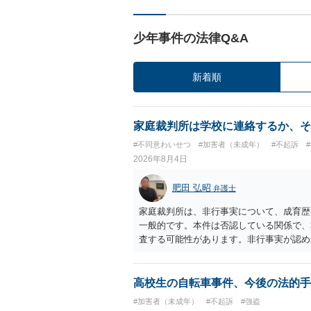
少年事件の法律Q&A
新着順
家庭裁判所は学校に連絡するか、そ
#不同意わいせつ
#加害者（未成年）
#不起訴
2026年8月4日
肥田 弘昭
弁護士
家庭裁判所は、非行事実について、成育歴
一般的です。本件は否認している関係で、
査する可能性があります。非行事実が認め
ら、その先の調査はないかと思います。ご
高校生の自転車事件、今後の法的手
#加害者（未成年）
#不起訴
#強盗