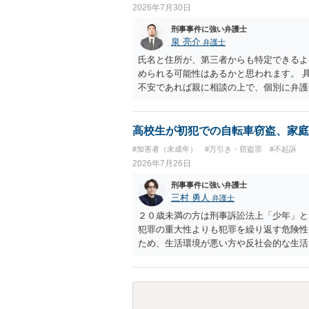
は生じにくいものの、民事・行政上の観点
2026年7月30日
顧客を誘引するためのものではないため対
銭徴収の可否など）への抵触が問題となる
刑事事件に強い弁護士
して、まず参加費がすべて会場代の実費に
泉 亮介
弁護士
とは無関係であることを明確にしておくこ
氏名と住所が、第三者からも特定できるよ
を含む利用目的を事前に正確に伝えて了解
められる可能性はあるかと思われます。 
不安であれば親に相談の上で、個別に弁護
高校生が初犯での自転車窃盗、家庭
#加害者（未成年）
#万引き・窃盗罪
#不起訴
2026年7月26日
刑事事件に強い弁護士
三村 勇人
弁護士
２０歳未満の方は刑事訴訟法上「少年」と
犯罪の重大性よりも犯罪を繰り返す危険性
ため、生活環境が悪い方や反社会的な生活
不良交友等が原因で、保護観察や少年院送
で、適切なアドバイスがしにくいのですが
始か不処分となる可能性はあります。