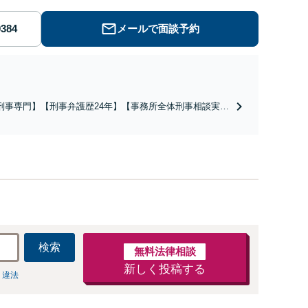
メールで面談予約
刑事専門】【刑事弁護歴24年】【事務所全体刑事相談実績
766件】【釈放・不起訴実績多数】【京大法学部卒】【着手
原則２２万円（税込）】【弁護士泉義孝が相談、弁護を直
担当】逮捕されお困りの方は是非弁護士泉義孝にご相談ご
頼下さい。
検索
無料法律相談
新しく投稿する
 違法