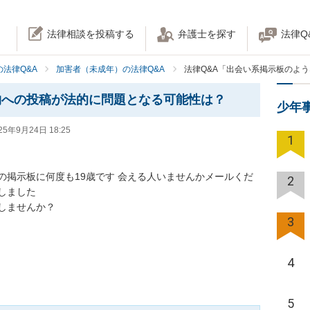
法律相談を投稿する
弁護士を探す
法律Q
法律Q&A
加害者（未成年）の法律Q&A
法律Q&A「出会い系掲示板のよ
物への投稿が法的に問題となる可能性は？
少年
25年9月24日 18:25
1
の掲示板に何度も19歳です 会える人いませんかメールくだ
2
ました

ませんか？

3
4
5