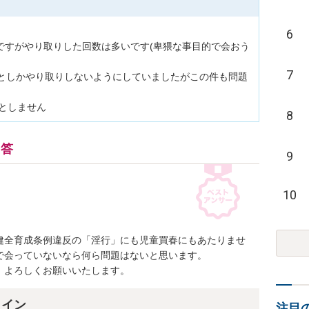
6
ですがやり取りした回数は多いです(卑猥な事目的で会おう
7
方としかやり取りしないようにしていましたがこの件も問題
としません
8
回答
9
10
健全育成条例違反の「淫行」にも児童買春にもあたりませ
会っていないなら何ら問題はないと思います。

、よろしくお願いいたします。
ライン
注目