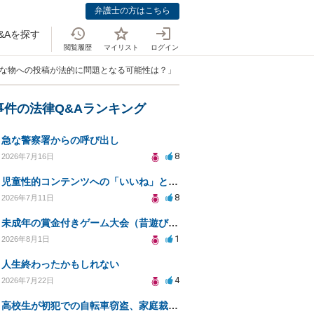
弁護士の方はこちら
&Aを探す
閲覧履歴
マイリスト
ログイン
うな物への投稿が法的に問題となる可能性は？」
事件の法律Q&Aランキング
急な警察署からの呼び出し
8
2026年7月16日
児童性的コンテンツへの「いいね」と警察対応について
8
2026年7月11日
未成年の賞金付きゲーム大会（昔遊び）の開催は賭博罪になりますか？
1
2026年8月1日
人生終わったかもしれない
4
2026年7月22日
高校生が初犯での自転車窃盗、家庭裁判所の処分は？