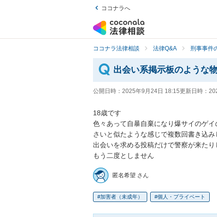
ココナラへ
ココナラ法律相談
法律Q&A
刑事事件の
出会い系掲示板のような
公開日時：
2025年9月24日 18:15
更新日時：
20
18歳です

色々あって自暴自棄になり爆サイのゲイ
さいと似たような感じで複数回書き込みし
出会いを求める投稿だけで警察が来たりし
もう二度としません
匿名希望 さん
加害者（未成年）
個人・プライベート