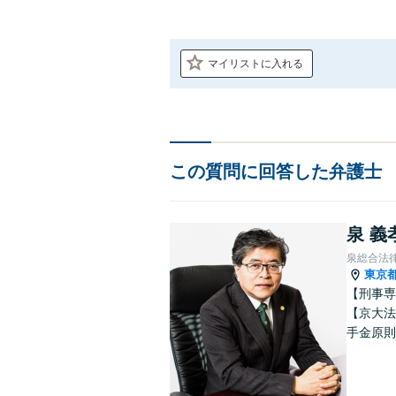
マイリストに入れる
この質問に回答した弁護士
泉 義
泉総合法
東京
【刑事専
【京大法
手金原則
談、刑事