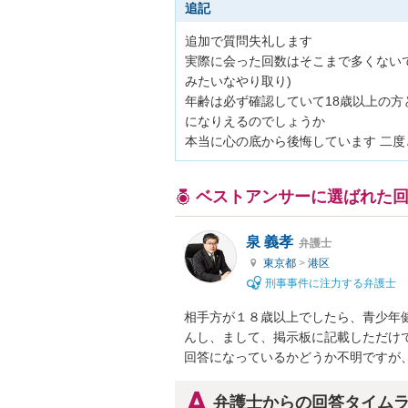
追記
追加で質問失礼します

実際に会った回数はそこまで多くない
みたいなやり取り)

年齢は必ず確認していて18歳以上の
になりえるのでしょうか

本当に心の底から後悔しています 二度
ベストアンサーに選ばれた
泉 義孝
弁護士
東京都
>
港区
刑事事件に注力する弁護士
相手方が１８歳以上でしたら、青少年
んし、まして、掲示板に記載しただけで
回答になっているかどうか不明ですが
弁護士からの回答タイム