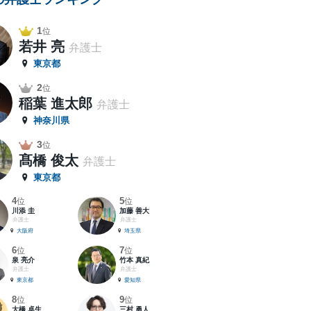
1
位
若井 亮
弁護士
東京都
2
位
稲葉 進太郎
弁護士
神奈川県
3
位
髙橋 俊太
弁護士
東京都
4
5
位
位
川添 圭
加藤 善大
弁護士
弁護士
大阪府
埼玉県
6
7
位
位
泉 亮介
竹本 真紀
弁護士
弁護士
東京都
愛知県
8
9
位
位
大橋 卓生
三村 勇人