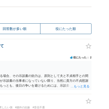
回答数が多い順
役にたった順
て
役にたった
2
る場合、その示談書の効力は、原則として夫と不貞相手との間
が示談書の当事者になっていない限り、当然に貴方の不貞慰謝
もっとも、後日の争いを避けるためには、示談書の中に「本示
であり、妻の不貞相手に対する慰謝料請求権を放棄・制限する
です。また、清算条項を入れる場合にも、「夫と不貞相手との
他方、不貞相手が夫から示談金を受け取る場合、その名目や内容
請求する際、不貞相手側から「すでに夫との間で一定の清算が
求したい側
#婚外の妊娠
#音信不通