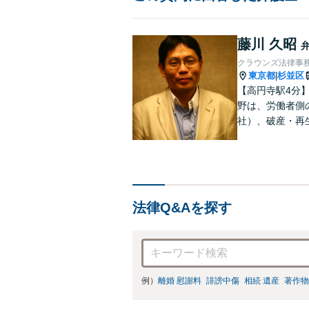
藤川 久昭
クラウンズ法律事
東京都
杉並区
|
【高円寺駅4分
野は、労働者側
社）、破産・再
件、交渉案件を
って、最大限の
法律Q&Aを探す
例）
離婚 慰謝料
誹謗中傷
相続 遺産
著作物