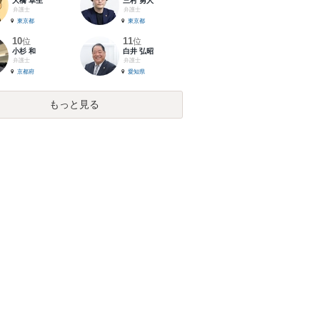
大橋 卓生
三村 勇人
弁護士
弁護士
東京都
東京都
10
11
位
位
小杉 和
白井 弘昭
弁護士
弁護士
京都府
愛知県
もっと見る