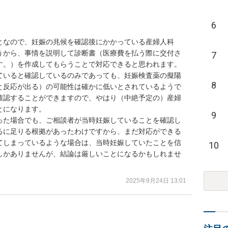
6
となので、妊娠の兆候を確認後にかかっている産婦人科
うから、事情を説明して診断書（医療費を払う際に交付さ
7
す。）を作成してもらうことで対応できると思われます。

ていると確認しているのみであっても、妊娠検査薬の擬陽
8
と反応が出る）の可能性は確かに低いとされているようで
確認することができますので、やはり（中絶予定の）産婦
になります。

9
った場合でも、ご相談者が当時妊娠していることを確認し
るに足りる根拠があったわけですから、まだ対応ができる
てしまっているような場合は、当時妊娠していたことを信
10
しかありませんが、結論は厳しいことになるかもしれませ
2025年9月24日 13:01