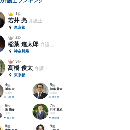
の弁護士ランキング
1
位
若井 亮
弁護士
東京都
2
位
稲葉 進太郎
弁護士
神奈川県
3
位
髙橋 俊太
弁護士
東京都
4
5
位
位
川添 圭
加藤 善大
弁護士
弁護士
大阪府
埼玉県
6
7
位
位
泉 亮介
竹本 真紀
弁護士
弁護士
東京都
愛知県
8
9
位
位