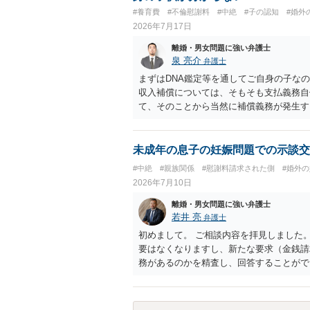
#養育費
#不倫慰謝料
#中絶
#子の認知
#婚外
2026年7月17日
離婚・男女問題に強い弁護士
泉 亮介
弁護士
まずはDNA鑑定等を通してご自身の子な
収入補償については、そもそも支払義務自
て、そのことから当然に補償義務が発生す
であれば、依頼をするかしないかは別とし
う。
未成年の息子の妊娠問題での示談交
#中絶
#親族関係
#慰謝料請求された側
#婚外
2026年7月10日
離婚・男女問題に強い弁護士
若井 亮
弁護士
初めまして。 ご相談内容を拝見しました
要はなくなりますし、新たな要求（金銭請
務があるのかを精査し、回答することがで
応していくことになります。 これ以上の
特に重要な点としては、合意事項以外には
り込んでおくことです。 お金を払うにし