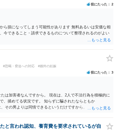
どと（その当否は別として）反論等されてこじれてしまう可能
役にたった
2
清算対象、妻の請求権への影響を明確にしておくことが重要で
、中絶、精神的苦痛、通院・治療の有無、診断内容、夫の説明
わります。中絶について双方同意があったとしても、身体的・
、夫が当初から離婚できないと伝えていた事情があるなら、結
から損になってしまう可能性があります 無料あるいは安価な相
る部分もあります。 なお、貴方から不貞相手へ請求する慰謝料
、今できること・請求できるものについて整理されるのがよい
で決まるものではありません。不貞期間、回数、婚姻期間、夫
方の認識等によって判断されます。 今後の状況等に応じて、弁
でしょう。
#恐喝・脅迫への対応
#婚外の妊娠
役にたった
3
なたは加害者なんですから。 現在は、2人で不法行為を積極的に
で、揉めてる状況です。 知らずに騙されたならともか
は、その男よりは同情できるというだけですから。
たと言われ認知、養育費を要求されているが自