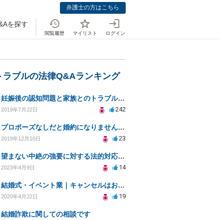
弁護士の方はこちら
&Aを探す
閲覧履歴
マイリスト
ログイン
トラブルの法律Q&Aランキング
妊娠後の認知問題と家族とのトラブル解決策を求めて
242
2019年7月22日
プロポーズなしだと婚約になりませんか？
23
2019年12月10日
望まない中絶の強要に対する法的対応と自己防衛策
14
2023年4月9日
結婚式・イベント業｜キャンセルはお客様都合？コロナによる結婚式キャンセルのトラブル対処（編集部投稿）
19
2020年4月22日
結婚詐欺に関しての相談です