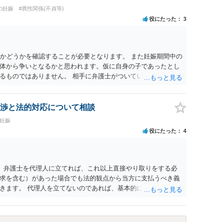
の妊娠
#異性関係(不貞等)
役にたった
3
のかどうかを確認することが必要となります。 また妊娠期間中の
体から争いとなるかと思われます。仮に自身の子であったとし
るものではありません。 相手に弁護士がついているということ
て一度ご自身も個別に弁護士に相談をされたほうが良いでしょ
渉と法的対応について相談
の妊娠
役にたった
4
。 弁護士を代理人に立てれば、これ以上直接やり取りをする必
求を含む）があった場合でも法的観点から当方に支払うべき義
きます。 代理人を立てないのであれば、基本的にはご自身で対
要求を回避するためには、合意内容を書面しておくことです。
貸し借りが無いことを確認する条項（清算条項）をきちんと盛
ても、紛争が蒸し返されないよう、合意書を作成して取り交わす