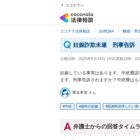
ココナラへ
ココナラ法律相談
法律Q&A
離婚・男
妊娠詐欺未遂 刑事告訴
公開日時：
2025年9月24日 13:01
更新日時：
20
妊娠している事実はあります。中絶費請
ます。刑事告訴されますか？中絶費はも
匿名希望 さん
中絶
婚外の妊娠
慰謝料請求したい側
弁護士からの回答タイム