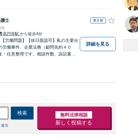
弁護士
東京都
務所
高円寺駅
から徒歩4分
】【労働問題】【休日面談可】私の主要分
詳細を見る
の労働事件、企業法務（顧問先約４０
生・任意整理です。相談件数、訴訟案
数多く担当しています。依頼人さまにと
効用を得られるように頑張っています。
検索
無料法律相談
新しく投稿する
 違法