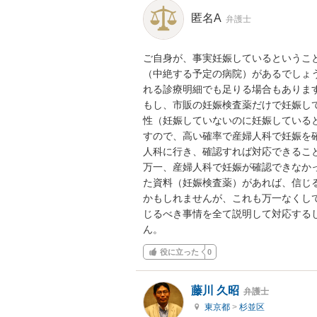
匿名A
弁護士
ご自身が、事実妊娠しているというこ
（中絶する予定の病院）があるでしょ
れる診療明細でも足りる場合もありま
もし、市販の妊娠検査薬だけで妊娠し
性（妊娠していないのに妊娠している
すので、高い確率で産婦人科で妊娠を
人科に行き、確認すれば対応できること
万一、産婦人科で妊娠が確認できなか
た資料（妊娠検査薬）があれば、信じ
かもしれませんが、これも万一なくし
じるべき事情を全て説明して対応する
ん。
役に立った
0
藤川 久昭
弁護士
東京都
>
杉並区