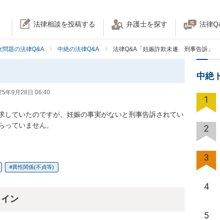
法律相談を投稿する
弁護士を探す
法律Q
女問題の法律Q&A
中絶の法律Q&A
法律Q&A「妊娠詐欺未遂 刑事告訴」
中絶
25年9月28日 06:40
1
求していたのですが、妊娠の事実がないと刑事告訴されてい
らっていません。
2
3
異性関係(不貞等)
4
ライン
5