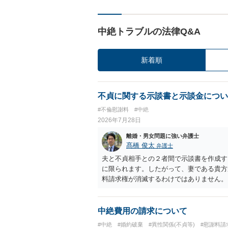
中絶トラブルの法律Q&A
新着順
不貞に関する示談書と示談金につい
#不倫慰謝料
#中絶
2026年7月28日
離婚・男女問題に強い弁護士
髙橋 俊太
弁護士
夫と不貞相手との２者間で示談書を作成す
に限られます。したがって、妻である貴方
料請求権が消滅するわけではありません。
談は夫と不貞相手との間の清算に限るもの
ものではない」旨を明記しておく方が安全
間に限る」と対象を明確にすべきです。 
中絶費用の請求について
によっては、後に貴方が不貞相手へ慰謝料
#中絶
#婚約破棄
#異性関係(不貞等)
#慰謝料請