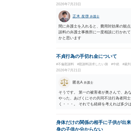
されている」「夫側から支払を受けた」な
2026年7月23日
性があります。そのため、示談金の趣旨、
す。示談金１８０万円の妥当性については
正木 友啓
弁護士
内容、妊娠・中絶に至る経緯等によって変
精神的負担が考慮されることはありますが
間に弁護士を入れると、費用対効果の観点
婚期待を理由とする損害については争い得
談料の弁護士事務所に一度相談に行かれて
額は、夫が不貞相手に支払う示談金額だけ
かと思います
婦関係への影響、離婚・別居の有無、相手
護士への個別相談も検討なさった方がよい
不貞行為の手切れ金について
#不倫慰謝料
#慰謝料請求したい側
#中絶
#裁判
2026年7月21日
匿名A
弁護士
そうです。 第一の被害者が奥さんで、あ
やった、あげくにその共同不法行為者同士
く・・・。 それでも経緯を考えれば多少
身体だけの関係の相手に子供が出来
身の子供か分からない