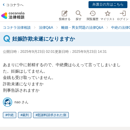
弁護士の方はこちら
ココナラへ
投稿する
探す
閲覧履歴
マイリスト
ログイン
ココナラ法律相談
法律Q&A
離婚・男女問題の法律Q&A
中絶の法律Q
妊娠詐欺未遂になりますか
公開日時：
2025年9月23日 02:01
更新日時：
2025年9月23日 14:31
あまりに中に射精するので、中絶費はらえって言ってしまいまし
た。妊娠はしてません。

金銭も受け取っていません。

詐欺未遂になりますか

刑事告訴されますか
nao さん
中絶
裁判
慰謝料請求された側