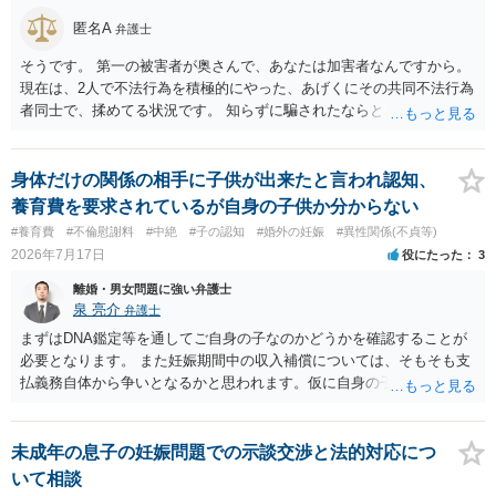
等によって判断されます。 今後の状況等に応じて、弁護士への個別相
匿名A
弁護士
談も検討なさった方がよいでしょう。
そうです。 第一の被害者が奥さんで、あなたは加害者なんですから。
現在は、2人で不法行為を積極的にやった、あげくにその共同不法行為
者同士で、揉めてる状況です。 知らずに騙されたならともか
く・・・。 それでも経緯を考えれば多少は、その男よりは同情できる
というだけですから。
身体だけの関係の相手に子供が出来たと言われ認知、
養育費を要求されているが自身の子供か分からない
#養育費
#不倫慰謝料
#中絶
#子の認知
#婚外の妊娠
#異性関係(不貞等)
2026年7月17日
役にたった
3
離婚・男女問題に強い弁護士
泉 亮介
弁護士
まずはDNA鑑定等を通してご自身の子なのかどうかを確認することが
必要となります。 また妊娠期間中の収入補償については、そもそも支
払義務自体から争いとなるかと思われます。仮に自身の子であったと
して、そのことから当然に補償義務が発生するものではありません。
相手に弁護士がついているということであれば、依頼をするかしない
かは別として一度ご自身も個別に弁護士に相談をされたほうが良いで
未成年の息子の妊娠問題での示談交渉と法的対応につ
しょう。
いて相談