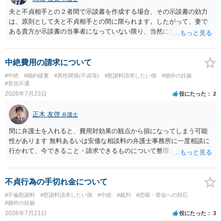
夫と不貞相手との２者間で示談書を作成する場合、その示談書の効力
は、原則として夫と不貞相手との間に限られます。したがって、妻で
ある貴方が示談書の当事者になっていない限り、当然に貴方の不貞慰
謝料請求権が消滅するわけではありません。もっとも、後日の争いを
避けるためには、示談書の中に「本示談は夫と不貞相手との間の清算
に限るものであり、妻の不貞相手に対する慰謝料請求権を放棄・制限
中絶費用の請求について
するものではない」旨を明記しておく方が安全です。また、清算条項
#中絶
#婚約破棄
#異性関係(不貞等)
#慰謝料請求したい側
#婚外の妊娠
を入れる場合にも、「夫と不貞相手との間に限る」と対象を明確にす
#音信不通
べきです。 他方、不貞相手が夫から示談金を受け取る場合、その名目
2026年7月23日
役にたった
2
や内容によっては、後に貴方が不貞相手へ慰謝料請求する際、不貞相
手側から「すでに夫との間で一定の清算がされている」「夫側から支
正木 友啓
弁護士
払を受けた」などと（その当否は別として）反論等されてこじれてし
まう可能性があります。そのため、示談金の趣旨、清算対象、妻の請
間に弁護士を入れると、費用対効果の観点から損になってしまう可能
求権への影響を明確にしておくことが重要です。示談金１８０万円の
性があります 無料あるいは安価な相談料の弁護士事務所に一度相談に
妥当性については、中絶、精神的苦痛、通院・治療の有無、診断内
行かれて、今できること・請求できるものについて整理されるのがよ
容、夫の説明内容、妊娠・中絶に至る経緯等によって変わります。中
いかと思います
絶について双方同意があったとしても、身体的・精神的負担が考慮さ
れることはありますが、夫が当初から離婚できないと伝えていた事情
不貞行為の手切れ金について
があるなら、結婚期待を理由とする損害については争い得る部分もあ
#不倫慰謝料
#慰謝料請求したい側
#中絶
#裁判
#恐喝・脅迫への対応
ります。 なお、貴方から不貞相手へ請求する慰謝料額は、夫が不貞相
#婚外の妊娠
手に支払う示談金額だけで決まるものではありません。不貞期間、回
2026年7月21日
役にたった
3
数、婚姻期間、夫婦関係への影響、離婚・別居の有無、相手方の認識