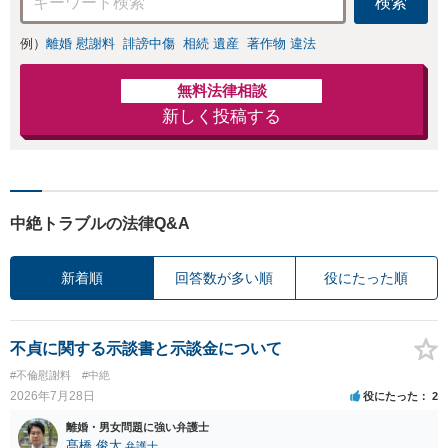
検索
例）
離婚 慰謝料
誹謗中傷
相続 遺産
著作物 違法
無料法律相談
新しく投稿する
中絶トラブルの法律Q&A
新着順
回答数が多い順
役にたった順
不貞に関する示談書と示談金について
#不倫慰謝料
#中絶
2026年7月28日
役にたった
2
離婚・男女問題に強い弁護士
髙橋 俊太
弁護士