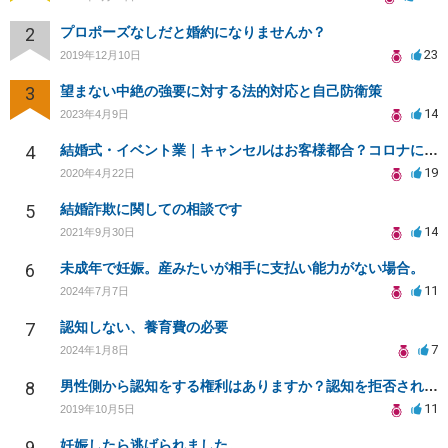
2
プロポーズなしだと婚約になりませんか？
23
2019年12月10日
3
望まない中絶の強要に対する法的対応と自己防衛策
14
2023年4月9日
4
結婚式・イベント業｜キャンセルはお客様都合？コロナによる結婚式キャンセルのトラブル対処（編集部投稿）
19
2020年4月22日
5
結婚詐欺に関しての相談です
14
2021年9月30日
6
未成年で妊娠。産みたいが相手に支払い能力がない場合。
11
2024年7月7日
7
認知しない、養育費の必要
7
2024年1月8日
8
男性側から認知をする権利はありますか？認知を拒否され父親になる権利を奪われたら法律問題になりますか？
11
2019年10月5日
9
妊娠したら逃げられました。