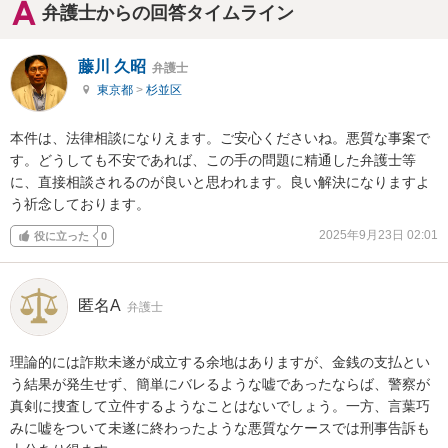
弁護士からの回答タイムライン
藤川 久昭
弁護士
東京都
>
杉並区
本件は、法律相談になりえます。ご安心くださいね。悪質な事案で
す。どうしても不安であれば、この手の問題に精通した弁護士等
に、直接相談されるのが良いと思われます。良い解決になりますよ
う祈念しております。
2025年9月23日 02:01
役に立った
0
匿名A
弁護士
理論的には詐欺未遂が成立する余地はありますが、金銭の支払とい
う結果が発生せず、簡単にバレるような嘘であったならば、警察が
真剣に捜査して立件するようなことはないでしょう。一方、言葉巧
みに嘘をついて未遂に終わったような悪質なケースでは刑事告訴も