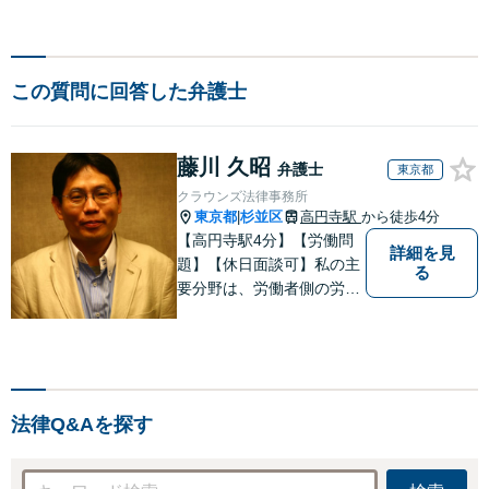
この質問に回答した弁護士
藤川 久昭
弁護士
東京都
クラウンズ法律事務所
東京都
杉並区
高円寺駅
から徒歩4分
|
【高円寺駅4分】【労働問
詳細を見
題】【休日面談可】私の主
る
要分野は、労働者側の労働
事件、企業法務（顧問先約
４０社）、破産・再生・任
意整理です。相談件数、訴
訟案件、交渉案件を数多く
担当しています。依頼人さ
法律Q&Aを探す
まにとって、最大限の効用
を得られるように頑張って
います。