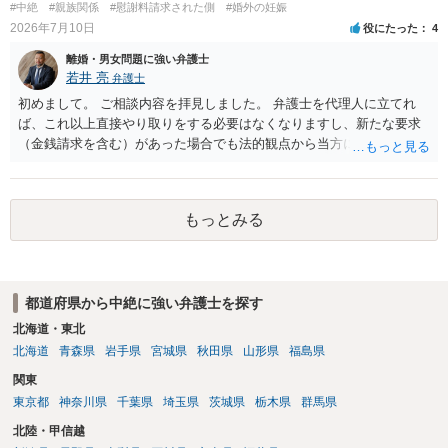
#中絶
#親族関係
#慰謝料請求された側
#婚外の妊娠
2026年7月10日
役にたった
4
離婚・男女問題に強い弁護士
若井 亮
弁護士
初めまして。 ご相談内容を拝見しました。 弁護士を代理人に立てれ
ば、これ以上直接やり取りをする必要はなくなりますし、新たな要求
（金銭請求を含む）があった場合でも法的観点から当方に支払うべき
義務があるのかを精査し、回答することができます。 代理人を立てな
いのであれば、基本的にはご自身で対応していくことになります。 こ
れ以上の要求を回避するためには、合意内容を書面しておくことで
もっとみる
す。 特に重要な点としては、合意事項以外には貸し借りが無いことを
確認する条項（清算条項）をきちんと盛り込んでおくことです。 お金
を払うにしても、紛争が蒸し返されないよう、合意書を作成して取り
交わすようにしてください。
都道府県から中絶に強い弁護士を探す
北海道・東北
北海道
青森県
岩手県
宮城県
秋田県
山形県
福島県
関東
東京都
神奈川県
千葉県
埼玉県
茨城県
栃木県
群馬県
北陸・甲信越