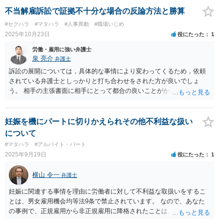
分析と慎重な対応が必要です。客観的証拠が不可欠です。１０年は時
不当解雇訴訟で証拠不十分な場合の反論方法と勝算
効すれすれです。どうしてもどうしても納得いかなければ、この手の
#セクハラ
#マタハラ
#人事異動
#職場いじめ
問題に精通した弁護士等に、証拠等を直接示すなどして、詳細で分析
2025年10月23日
役にたった
1
していただくのが良いと思われます。法的責任をきちんと追及された
い場合には、労働法にかなり詳しく、上記に関係した法理等にも通じ
労働・雇用に強い弁護士
た弁護士等に相談し、法的に正確に分析してもらい、今後の対応を検
泉 亮介
弁護士
討するべきです。
訴訟の展開については，具体的な事情により変わってくるため，依頼
されている弁護士としっかりと打ち合わせをされた方が良いでしょ
う。 相手の主張書面に相手にとって都合の良いことがかかれているこ
とは一般的であり，裏付けとなる証拠がない状態であればその書面の
記載を裁判官がそのまま信用して判断をすると言うことは無いかと思
われます。
妊娠を機にパートに切りかえられその他不利益な扱い
について
#マタハラ
#アルバイト・パート
2025年9月19日
役にたった
1
横山 令一
弁護士
妊娠に関連する事情を理由に労働者に対して不利益な取扱いをするこ
とは、男女雇用機会均等法9条で禁止されています。 なので、あなた
の事例で、正規雇用から非正規雇用に降格されたことは、違法の疑い