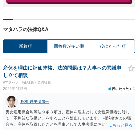
マタハラの法律Q&A
新着順
回答数が多い順
役にたった順
産休を理由に評価降格、法的問題は？人事への異議申
し立て相談
#マタハラ
#正社員・契約社員
2026年4月2日
役にたった
1
髙橋 鉄平
弁護士
男女雇用機会均等法９条３項は、産休を理由として女性労働者に対し
て「不利益な取扱い」をすることを禁止しています。 相談者さまの場
合も、産休を取得したことを理由として人事考課において評価を下げ
られ、昇格が無くなったということですので、まさにこの「不利益な
取扱い」に該当すると考えられます。 したがって、社内の苦情受付窓