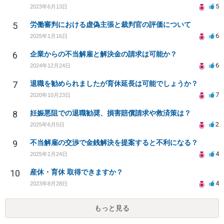
5
2023年6月13日
5
労働審判における虚偽主張と裁判官の評価について
6
2025年1月16日
6
企業からの不当解雇と解決金の請求は可能か？
6
2024年12月24日
7
退職を勧められましたが育休延長は可能でしょうか？
7
2020年10月23日
8
妊娠悪阻での退職勧奨、損害賠償請求や救済策は？
2
2025年6月5日
9
不当解雇の交渉で金銭解決を提案すると不利になる？
4
2025年1月24日
10
産休・育休 取得できますか？
4
2023年8月28日
もっと見る