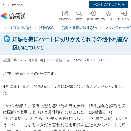
弁護士の方はこちら
ココナラへ
投稿する
探す
閲覧履歴
マイリスト
ログイン
ココナラ法律相談
法律Q&A
労働・雇用の法律Q&A
マタハラの法律Q
妊娠を機にパートに切りかえられその他不利益な
扱いについて
公開日時：
2025年9月19日 12:22
更新日時：
2025年9月22日 21:00
現在、妊娠6ヶ月の妊婦です。

4月に正社員として転職し、5月に妊娠していることがわかりまし
た。

つわりが酷く、栄養状態も悪いため自宅安静、切迫流産と診断を受
け医師の指示によりひと月休職となりました。(診断書あり)

7月に復帰したところ、社長から呼び出され、正社員では難しいだろ
う、パートにするべきだと言われ雇用形態を正社員からパートに切