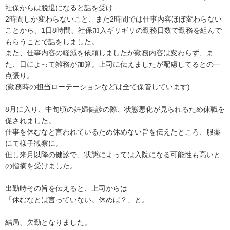
社保からは脱退になると話を受け

2時間しか変わらないこと、また2時間では仕事内容ほぼ変わらない
ことから、1日8時間、社保加入ギリギリの勤務日数で勤務を組んで
もらうことで話をしました。

また、仕事内容の軽減を依頼しましたが勤務内容は変わらず、ま
た、日によって雑務が加算。上司に伝えましたが配慮してるとの一
点張り。

(勤務時の担当ローテーションなどは全て保管しています)

8月に入り、中旬頃の妊婦健診の際、状態悪化が見られるため休職を
促されました。

仕事を休むなと言われているため休めない旨を伝えたところ、服薬
にて様子観察に。

但し来月以降の健診で、状態によっては入院になる可能性も高いと
の指摘を受けました。

出勤時その旨を伝えると、上司からは

「休むなとは言っていない。休めば？」と。

結局、欠勤となりました。
