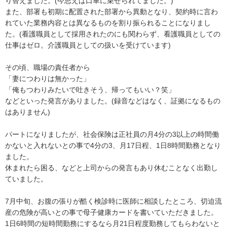
り替えました。(今思えば口車に乗せられてました。)

また、部署も初期に配置された部署から異動となり、契約時に言わ
れていた業務内容とは異なるものを割り振られることになりまし
た。(看護職員として採用されたのにも関わらず、看護職員としての
仕事はゼロ。介護職員としての扱いを受けています)

その頃、職場の責任者から

「妻につわりは無かった」

「俺もつわりみたいで吐きそう、帰ってもいい？笑」

などといった発言がありました。(録音などはなく、証拠になるもの
はありません)

パートになりましたが、社会保険は正社員の月4分の3以上の時間働
かないと入れないとの事で4分の3、月17日程、1日8時間勤務となり
ました。

休まれたら困る、などと上司からの発言もあり休むことなく出勤し
ていました。

7月中旬、お腹の張りが酷く検診時に医師に相談したところ、切迫流
産の危険が高いとの事で母子健康カードを書いていただきました。

1日6時間の短時間勤務にするなら月21日程度勤務してもらわないと