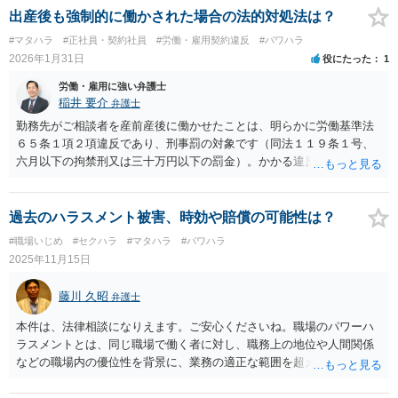
口や各都道府県の労働局に対して、産休を理由に不利益な取扱いをさ
出産後も強制的に働かされた場合の法的対処法は？
れた旨ご相談されると良いかと思います。
#マタハラ
#正社員・契約社員
#労働・雇用契約違反
#パワハラ
2026年1月31日
役にたった
1
労働・雇用に強い弁護士
稲井 要介
弁護士
勤務先がご相談者を産前産後に働かせたことは、明らかに労働基準法
６５条１項２項違反であり、刑事罰の対象です（同法１１９条１号、
六月以下の拘禁刑又は三十万円以下の罰金）。かかる違反行為を労働
基準監督署に申告することが考えられます（同法１０４条１項）。 民
事上の請求として、①未払賃金の支払請求、②不法行為に基づく損害
賠償請求をすることが考えられます。②の損害額には、慰謝料の他
過去のハラスメント被害、時効や賠償の可能性は？
に、通院費などの実費が含まれます。 労働基準法 （産前産後） 第六
#職場いじめ
#セクハラ
#マタハラ
#パワハラ
十五条 使用者は、六週間（多胎妊娠の場合にあつては、十四週間）
2025年11月15日
以内に出産する予定の女性が休業を請求した場合においては、その者
を就業させてはならない。 ② 使用者は、産後八週間を経過しない女
藤川 久昭
弁護士
性を就業させてはならない。ただし、産後六週間を経過した女性が請
求した場合において、その者について医師が支障がないと認めた業務
本件は、法律相談になりえます。ご安心くださいね。職場のパワーハ
に就かせることは、差し支えない。
ラスメントとは、同じ職場で働く者に対し、職務上の地位や人間関係
などの職場内の優位性を背景に、業務の適正な範囲を超えて、精神
的・身体的苦痛を与える又は職場環境を悪化させる行為をいいます。
本件の言動が、これらに該当するかどうか、証拠に基づいて、子細な