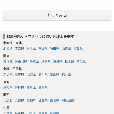
が強いです。 男女雇用機会均等法の問題については、都道府県の労働
局の「雇用環境・均等室」が、紛争解決の援助をすることとされてい
ます。まずはそこを指名して、改めて労働局に相談することをお勧め
もっとみる
します。
都道府県からマタハラに強い弁護士を探す
北海道・東北
北海道
青森県
岩手県
宮城県
秋田県
山形県
福島県
関東
東京都
神奈川県
千葉県
埼玉県
茨城県
栃木県
群馬県
北陸・甲信越
新潟県
長野県
山梨県
石川県
富山県
福井県
東海
愛知県
静岡県
岐阜県
三重県
関西
大阪府
兵庫県
京都府
滋賀県
奈良県
和歌山県
中国
広島県
岡山県
山口県
鳥取県
島根県