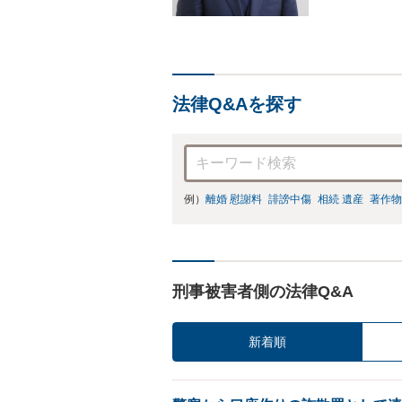
法律Q&Aを探す
例）
離婚 慰謝料
誹謗中傷
相続 遺産
著作物
刑事被害者側の法律Q&A
新着順