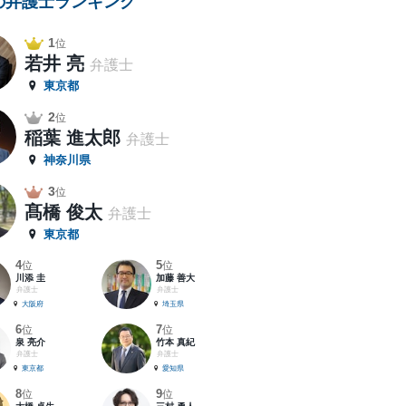
の弁護士ランキング
1
位
若井 亮
弁護士
東京都
2
位
稲葉 進太郎
弁護士
神奈川県
3
位
髙橋 俊太
弁護士
東京都
4
5
位
位
川添 圭
加藤 善大
弁護士
弁護士
大阪府
埼玉県
6
7
位
位
泉 亮介
竹本 真紀
弁護士
弁護士
東京都
愛知県
8
9
位
位