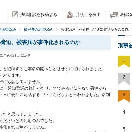
法律相談を投稿する
弁護士を探す
法律Q
法律Q&A
被害者の法律Q&A
法律Q&A「不倫後に非通知電話からの脅迫
の脅迫、被害届が事件化されるのか
刑事
25年9月21日 11:40
1
手と協議するも本名の開示などはせずに逃げられました。

おります。

2
誰にも話していません。

夜に非通知電話の着信があり、でてみると知らない男性から
3
平日に会社に電話する、いいんだな」と言われました。名前
4
ったと思っていました。

くださいとの対応のみでした。

件化される気がしません。

5