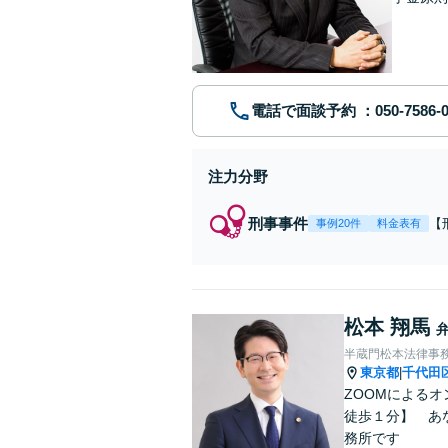
談、刑事
電話で面談予約
注力分野
刑事事件
【
事例20件
料金表有
7
金
接
依
松本 翔馬
半蔵門松本法律事
東京都
千代田
|
ZOOMによる
徒歩１分】 あ
務所です