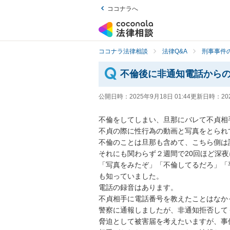
ココナラへ
ココナラ法律相談
法律Q&A
刑事事件の
不倫後に非通知電話から
公開日時：
2025年9月18日 01:44
更新日時：
20
不倫をしてしまい、旦那にバレて不貞相
不貞の際に性行為の動画と写真をとられて
不倫のことは旦那も含めて、こちら側は
それにも関わらず２週間で20回ほど深
「写真をみたぞ」「不倫してるだろ」「
も知っていました。

電話の録音はあります。

不貞相手に電話番号を教えたことはなか
警察に通報しましたが、非通知拒否して
脅迫として被害届を考えたいますが、事