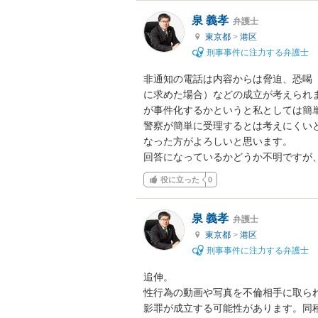
泉 義孝
弁護士
東京都
>
港区
刑事事件に注力する弁護士
非通知の電話は内容からは脅迫、恐喝
に求めた場合）などの成立が考えられ
が事件化するかというと私としては簡
警察が簡単に受理するとは考えにくい
なった方がよろしいと思います。

回答になっているかどうか不明ですが
役に立った
0
泉 義孝
弁護士
東京都
>
港区
刑事事件に注力する弁護士
追伸。

性行為の動画や写真を不倫相手に取ら
影罪が成立する可能性があります。同種