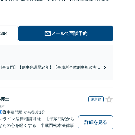
弁護を担当】【逮捕・勾留でお悩みの方はご相談下さい】
メールで面談予約
刑事専門】【刑事弁護歴24年】【事務所全体刑事相談実績
766件】【釈放・不起訴実績多数】【京大法学部卒】【着手
原則２２万円（税込）】【弁護士泉義孝が相談、弁護を直
担当】逮捕されお困りの方は是非弁護士泉義孝にご相談ご
頼下さい。
弁護士
東京都
務所
区
半蔵門駅
から徒歩1分
オンライン法律相談可能 【半蔵門駅から
詳細を見る
なたの心を軽くする 半蔵門松本法律事