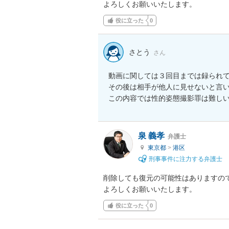
よろしくお願いいたします。
役に立った
0
さとう
さん
動画に関しては３回目までは録られて
その後は相手が他人に見せないと言い
この内容では性的姿態撮影罪は難し
泉 義孝
弁護士
東京都
>
港区
刑事事件に注力する弁護士
削除しても復元の可能性はありますの
よろしくお願いいたします。
役に立った
0