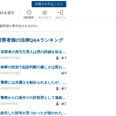
弁護士の方はこちら
&Aを探す
閲覧履歴
マイリスト
ログイン
、被害届が事件化されるのか」
被害者側の法律Q&Aランキング
加害者の身元引受人は罪の詳細を知ることができるか？
5
2026年7月25日
検事の性別で起訴判断の厳しさは変わるのか知りたい
8
2026年7月29日
警察には弁護士を勧められましたが、費用対効果で依頼をすることを躊躇しています。
3
2026年7月30日
警察から口座作りの詐欺罪として連絡が来ました。
2
2026年8月6日
紛失した財布が見つかったが抜かれた現金について