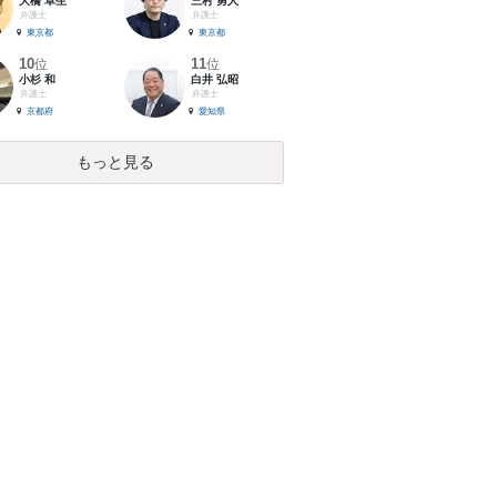
大橋 卓生
三村 勇人
弁護士
弁護士
東京都
東京都
10
11
位
位
小杉 和
白井 弘昭
弁護士
弁護士
京都府
愛知県
もっと見る