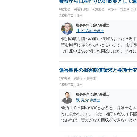
警察から口座作りの詐欺罪として連
#被害者
#特殊詐欺
#加害者
#前科・前歴をつ
2026年8月6日
刑事事件に強い弁護士
井上 祐司
弁護士
個別の取り調べの前に切羽詰まった状況下
望む回答は得られないと思います。 お手
で口座の提供を頼まれ開設したか、それに
ついて、お近くで詳細な法律相談を受けら
でいえば、任意取り調べの場合、ＩＣレコ
ます。
傷害事件の損害賠償請求と弁護士依
#被害者
#暴行・傷害罪
2026年8月6日
刑事事件に強い弁護士
泉 亮介
弁護士
全治１０日間の傷害となると，弁護士を入
うに思われます。 また，相手の資力も問
であれば，資力がなく回収ができないとい