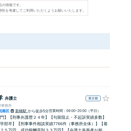
時点の情報です。
用性を考慮してご利用いただくようお願いいたします。
孝
弁護士
東京都
律事務所
都
港区
新橋駅
から徒歩5分
営業時間：09:00~20:00（平日）
|
門】【刑事弁護歴２４年】【勾留阻止・不起訴実績多数】
学部卒】【刑事事件相談実績7766件（事務所全体）】【着
２５万円、成功報酬原則３３万円】【弁護士泉義孝が相