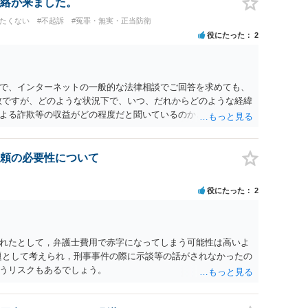
絡が来ました。
けたくない
#不起訴
#冤罪・無実・正当防衛
役にたった
2
で、インターネットの一般的な法律相談でご回答を求めても、
数ですが、どのような状況下で、いつ、だれからどのような経緯
よる詐欺等の収益がどの程度だと聞いているのかということに
れたうえで対処方法を探された方がよいと思われます。 一般論
ーダーを持参して取り調べ内容を録音することは必須だと考え
頼の必要性について
役にたった
2
れたとして，弁護士費用で赤字になってしまう可能性は高いよ
題として考えられ，刑事事件の際に示談等の話がされなかったの
うリスクもあるでしょう。