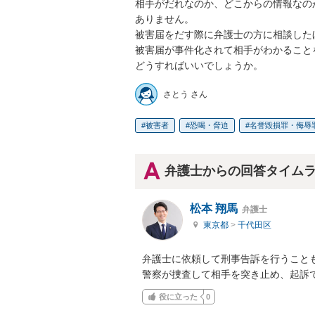
相手がだれなのか、どこからの情報なの
ありません。

被害届をだす際に弁護士の方に相談した
被害届が事件化されて相手がわかること
どうすればいいでしょうか。
さとう さん
被害者
恐喝・脅迫
名誉毀損罪・侮辱
弁護士からの回答タイム
松本 翔馬
弁護士
東京都
>
千代田区
弁護士に依頼して刑事告訴を行うことも
警察が捜査して相手を突き止め、起訴
役に立った
0