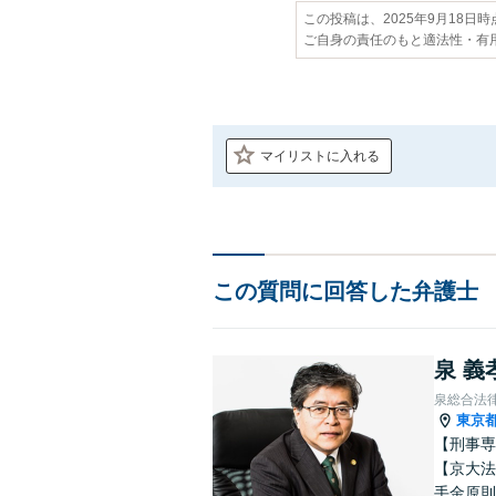
この投稿は、2025年9月18日
ご自身の責任のもと適法性・有
マイリストに入れる
この質問に回答した弁護士
泉 義
泉総合法
東京
【刑事専
【京大法
手金原則