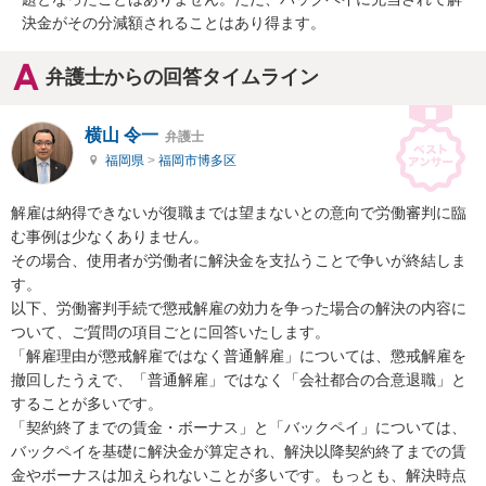
決金がその分減額されることはあり得ます。
弁護士からの回答タイムライン
横山 令一
弁護士
福岡県
>
福岡市博多区
解雇は納得できないが復職までは望まないとの意向で労働審判に臨
む事例は少なくありません。

その場合、使用者が労働者に解決金を支払うことで争いが終結しま
す。

以下、労働審判手続で懲戒解雇の効力を争った場合の解決の内容に
ついて、ご質問の項目ごとに回答いたします。

「解雇理由が懲戒解雇ではなく普通解雇」については、懲戒解雇を
撤回したうえで、「普通解雇」ではなく「会社都合の合意退職」と
することが多いです。

「契約終了までの賃金・ボーナス」と「バックペイ」については、
バックペイを基礎に解決金が算定され、解決以降契約終了までの賃
金やボーナスは加えられないことが多いです。もっとも、解決時点