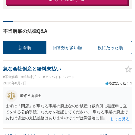
不当解雇の法律Q&A
新着順
回答数が多い順
役にたった順
急な会社倒産と給料未払い
#不当解雇
#給与未払い
#アルバイト・パート
2026年8月7日
役にたった
1
匿名A
弁護士
まずは「閉店」が単なる事業の廃止なのか破産（裁判所に破産申し立
てをする公的手続）なのかを確認してください。 単なる事業の廃止で
あれば賃金の支払義務はありますのでまずは労基署に相談してくださ
い。破産申立てであれば破産手続きの中で破産管財人から（全額は難
しいかもしれませんが）賃金などの労働債権は他の債務より優先して