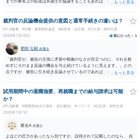
までの事実上の筋道は弁護士が協議することもあれば、あなたがご自
身で協議することもあります。 たいていは、訴訟判決までの依頼でし
ょうから、別途費用が発生することもありますが、出勤日時の設定く
らいならサービスでしてくれるかもしれません。
裁判官の反論機会提供の意図と通常手続きの違いは？
#不当解雇
#労働・雇用契約違反
#経営者・会社側
#正社員・契約社員
2026年7月19日
役にたった
1
肥田 弘昭
弁護士
「裁判官が、被告の主張に矛盾や根拠のなさが目立つのに、それを咎
めずにそのまま反論の機会を与え続けているように見えます。」との
点ですが、被告に引き続き反論させているのであれば、被告の主張が
不十分な点が裁判官からしてもあるからかと思います。手続保障を尽
くしている場合があります。被告がこれ以上ありませんと言えば終わ
るかと思います。ご参考にしてください。
試用期間中の退職強要、再就職までの給与請求は可能
か？
#不当解雇
#退職理由(自己都合・会社都合)
#パワハラ
#正社員・契約社員
2026年7月7日
匿名A
弁護士
よほどの圧力があったなら別ですが、説得されて記載したのなら、 自