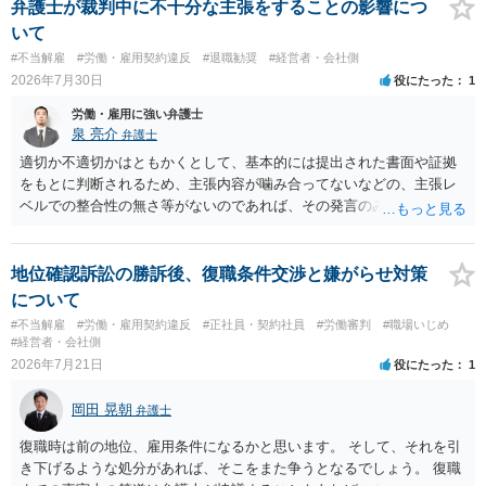
支払われます。ただし支払までにかなり時間がかかるでしょう。 さら
弁護士が裁判中に不十分な主張をすることの影響につ
に、「独立行政法人労働者健康安全機構 」という公的機関が未払賃金
いて
の立替事業を行っています。詳しくは、同機構の＜未払賃金立替払相
#不当解雇
#労働・雇用契約違反
#退職勧奨
#経営者・会社側
談コーナー＞ TEL 044-431-8663 相談時間：土日祝日を除く9:15～1
2026年7月30日
役にたった
1
7:00 に相談してみてください。同じように未払となった他の従業員の
方がいれば一緒に相談してみるといいでしょう。
労働・雇用に強い弁護士
泉 亮介
弁護士
適切か不適切かはともかくとして、基本的には提出された書面や証拠
をもとに判断されるため、主張内容が噛み合ってないなどの、主張レ
ベルでの整合性の無さ等がないのであれば、その発言のみで大きく不
利になるということはないように思われます。
地位確認訴訟の勝訴後、復職条件交渉と嫌がらせ対策
について
#不当解雇
#労働・雇用契約違反
#正社員・契約社員
#労働審判
#職場いじめ
#経営者・会社側
2026年7月21日
役にたった
1
岡田 晃朝
弁護士
復職時は前の地位、雇用条件になるかと思います。 そして、それを引
き下げるような処分があれば、そこをまた争うとなるでしょう。 復職