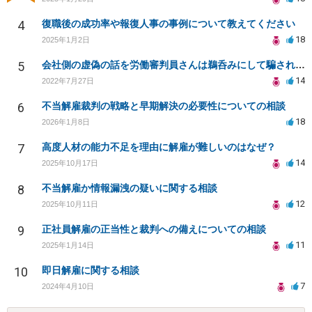
4
復職後の成功率や報復人事の事例について教えてください
18
2025年1月2日
5
会社側の虚偽の話を労働審判員さんは鵜呑みにして騙されてしまいました。
14
2022年7月27日
6
不当解雇裁判の戦略と早期解決の必要性についての相談
18
2026年1月8日
7
高度人材の能力不足を理由に解雇が難しいのはなぜ？
14
2025年10月17日
8
不当解雇か情報漏洩の疑いに関する相談
12
2025年10月11日
9
正社員解雇の正当性と裁判への備えについての相談
11
2025年1月14日
10
即日解雇に関する相談
7
2024年4月10日