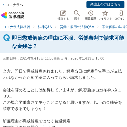
弁護士の方はこちら
ココナラへ
投稿する
探す
閲覧履歴
マイリスト
ログイン
ココナラ法律相談
法律Q&A
労働・雇用の法律Q&A
不当解雇の法律Q
即日懲戒解雇の理由に不服、労働審判で請求可能
な金銭は？
公開日時：
2025年9月18日 11:05
更新日時：
2026年1月13日 15:00
当方、即日で懲戒解雇されました。解雇当日に解雇予告手当が支払
われなかったため労基に入ってもらい請求しました。

会社を辞めることには納得していますが、解雇理由には納得いきま
せん。

この場合労働審判で争うことになると思いますが、以下の金銭等を
請求できるでしょうか？

解雇理由が懲戒解雇ではなく普通解雇
