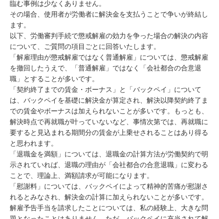
臨む事例は少なくありません。

その場合、使用者が労働者に解決金を支払うことで争いが終結し
ます。

以下、労働審判手続で懲戒解雇の効力を争った場合の解決の内容
について、ご質問の項目ごとに回答いたします。

「解雇理由が懲戒解雇ではなく普通解雇」については、懲戒解雇
を撤回したうえで、「普通解雇」ではなく「会社都合の合意退
職」とすることが多いです。

「契約終了までの賃金・ボーナス」と「バックペイ」について
は、バックペイを基礎に解決金が算定され、解決以降契約終了ま
での賃金やボーナスは加えられないことが多いです。もっとも、
解決時点で再就職が叶っていないなど、事情次第では、再就職に
要すると見込まれる期間分の賃金が上乗せされることはあり得る
と思われます。

「退職金を満額」については、退職金の計算方法が労働契約で明
示されていれば、退職の理由が「会社都合の合意退職」に変わる
ことで、理論上、満額請求が可能になります。

「慰謝料」については、バックペイによって精神的苦痛が慰謝さ
れるとみなされ、解決金の計算に加えられないことが多いです。

解雇予告手当を請求したことについては、私の経験上、大きな問
題となったことはありません。ただ、バックペイに充当されて解