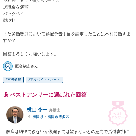
契約終了までの賃金•ボーナス

退職金を満額

バックペイ

慰謝料

また労働審判において解雇予告手当を請求したことは不利に働きま
すか？

回答よろしくお願いします。
匿名希望 さん
不当解雇
アルバイト・パート
ベストアンサーに選ばれた回答
横山 令一
弁護士
福岡県
>
福岡市博多区
解雇は納得できないが復職までは望まないとの意向で労働審判に