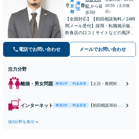
東
港
20:55（土日祝
京
駅
から徒
|
区
都
日）
歩3分
【全国対応】【初回相談無料／24時
間メール受付】採用・転職掲示板、
飲食店の口コミサイトなどの風評被
害対策など実績あり！【刑事】犯罪
の種類を問わず相談可。可能な限り
電話でお問い合わせ
メールでお問い合わせ
早期対応で駆けつけサポート【労
働】不当解雇・残業代請求はおまか
せください
注力分野
離婚・男女問題
【土日・夜間対応
事例1件
料金表有
可】【初回相談30
分無料】「相手方
から書面を提示さ
インターネット
【初回相談30分無
事例3件
料金表有
れたら、サインす
料】状況に応じて
る前にご相談を」
手段を使い分け、
経験豊富な弁護士
他3分野を表示
適切な方法で投稿
が全力で交渉にあ
の削除・発信者情
たります！相手方
報開示請求をおこ