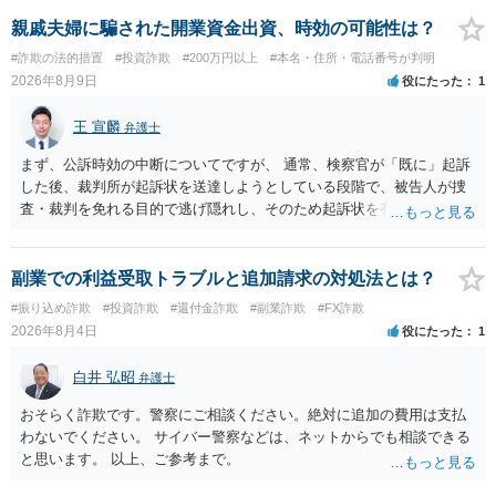
親戚夫婦に騙された開業資金出資、時効の可能性は？
#詐欺の法的措置
#投資詐欺
#200万円以上
#本名・住所・電話番号が判明
2026年8月9日
役にたった
1
王 宣麟
弁護士
まず、公訴時効の中断についてですが、 通常、検察官が「既に」起訴
した後、裁判所が起訴状を送達しようとしている段階で、被告人が捜
査・裁判を免れる目的で逃げ隠れし、そのため起訴状を有効に送達で
きない場合をいいます。捜査段階で所在不明というだけでは、通常、
この規定によって時効が停止するわけではありません。 その意味で
は、刑事事件化するという部分ではややハードルが高いように見受け
副業での利益受取トラブルと追加請求の対処法とは？
られます。 他方で、相手方の住所等が特定できているのであれば、民
#振り込め詐欺
#投資詐欺
#還付金詐欺
#副業詐欺
#FX詐欺
事事件として、損害賠償請求や貸金返還請求等により、裁判所を通じ
2026年8月4日
役にたった
1
て返金を求める方法も考えられますが、結局は相手方に資力があるか
否かにより結論が分かれます。
白井 弘昭
弁護士
おそらく詐欺です。警察にご相談ください。絶対に追加の費用は支払
わないでください。 サイバー警察などは、ネットからでも相談できる
と思います。 以上、ご参考まで。