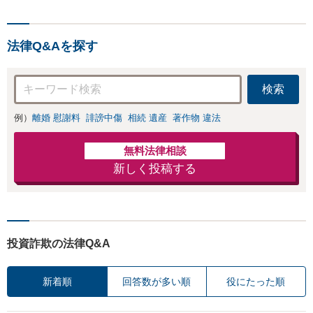
と直接話す精神的
ないます「企業や
負担を軽減「弁護
お店の風評被害対
士の交渉で慰謝料
策／売り上げ低下
金額アップ／減額
法律Q&Aを探す
防止のために尽
交渉も対応可」
力」加害者側の対
【完全個室対応】
応可：開示請求の
検索
意見照会が来たと
きの対処法、被害
例）
離婚 慰謝料
誹謗中傷
相続 遺産
著作物 違法
者との示談交渉
無料法律相談
新しく投稿する
投資詐欺の法律Q&A
新着順
回答数が多い順
役にたった順