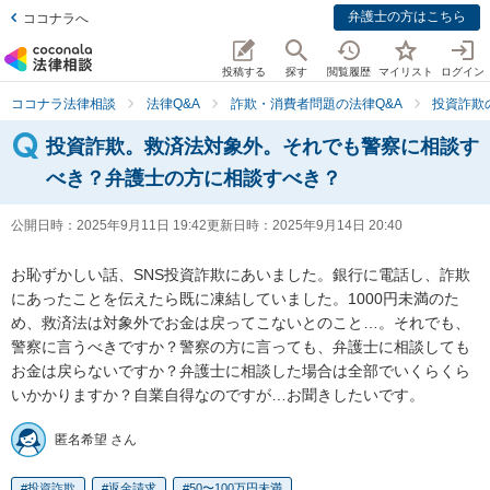
弁護士の方はこちら
ココナラへ
投稿する
探す
閲覧履歴
マイリスト
ログイン
ココナラ法律相談
法律Q&A
詐欺・消費者問題の法律Q&A
投資詐欺
投資詐欺。救済法対象外。それでも警察に相談す
べき？弁護士の方に相談すべき？
公開日時：
2025年9月11日 19:42
更新日時：
2025年9月14日 20:40
お恥ずかしい話、SNS投資詐欺にあいました。銀行に電話し、詐欺
にあったことを伝えたら既に凍結していました。1000円未満のた
め、救済法は対象外でお金は戻ってこないとのこと…。それでも、
警察に言うべきですか？警察の方に言っても、弁護士に相談しても
お金は戻らないですか？弁護士に相談した場合は全部でいくらくら
いかかりますか？自業自得なのですが…お聞きしたいです。
匿名希望 さん
投資詐欺
返金請求
50〜100万円未満