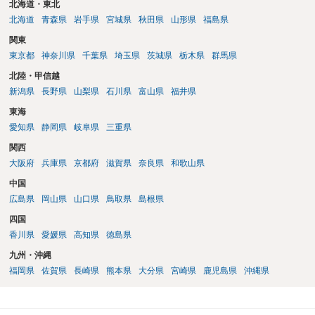
は、幇助による共同不法行為責任を理由に内容証明郵便を送ったり提
北海道・東北
訴したりすることが多いですが、金に困って口座を譲渡した人も多
北海道
青森県
岩手県
宮城県
秋田県
山形県
福島県
く、そのような口座開設者には目ぼしい資産がありませんので、そこ
関東
までやるかどうかの検討も必要になるでしょう。なお、近時は、副業
東京都
神奈川県
千葉県
埼玉県
茨城県
栃木県
群馬県
名目に口座を騙し取られたとか不正アクセス等による口座情報を盗取
された等の事案もあり、口座名義人の過失責任を問うことが微妙な事
北陸・甲信越
案も出てきています。 投資詐欺事案で重要なのは、他の被害者も弁護
新潟県
長野県
山梨県
石川県
富山県
福井県
士へ依頼して同じ口座からの回収に動いている可能性が高いというこ
東海
とです。そのため、とにかく他の被害者に先んじて回収できるか、そ
うでなくても配当手続に加わることができるかどうかが重要になりま
愛知県
静岡県
岐阜県
三重県
す。少なくとも、口座凍結時点で残高が100万円を超えているような事
関西
案では、被害者の誰かが公告期間満了前に仮差押えや差押えをしてし
大阪府
兵庫県
京都府
滋賀県
奈良県
和歌山県
まうケースが多いでしょう。なお、振り込め詐欺救済法の規定では、
凍結された預金の公告期間満了までに被害者が預金の仮差押えや差押
中国
えをすると被害分配手続は中止になってしまうため、配当を待つとい
広島県
岡山県
山口県
鳥取県
島根県
う選択肢はなくなります。そのため、回収のためには一日も早く動く
四国
必要があるわけです。 上記のような、投資詐欺の実情や処理方針を的
香川県
愛媛県
高知県
徳島県
確に説明できているかどうかが、弁護士を信頼できるかどうかのポイ
ントになるでしょう。
九州・沖縄
福岡県
佐賀県
長崎県
熊本県
大分県
宮崎県
鹿児島県
沖縄県