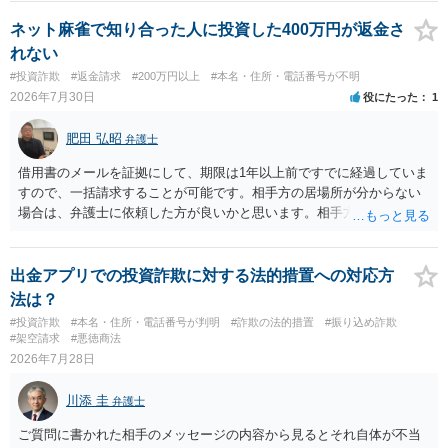
ネット麻雀で知り合った人に投資した400万円が返金さ
れない
#投資詐欺
#返金請求
#200万円以上
#本名・住所・電話番号が不明
2026年7月30日
役にたった
1
肥田 弘昭
弁護士
借用書のメールを証拠にして、期限は1年以上前ですでに経過していま
すので、一括請求することが可能です。相手方の居場所が分からない
場合は、弁護士に依頼した方が良いかと思います。相手方の居場所が
分かるのであれば、個人でもできるかと思います。ご参考にしてくだ
さい。
出金アプリでの投資詐欺に対する法的措置への対応方
法は？
#投資詐欺
#本名・住所・電話番号が判明
#詐欺の法的措置
#振り込め詐欺
#架空請求
#悪徳商法
2026年7月28日
川添 圭
弁護士
ご質問に書かれた相手のメッセージの内容から見るとそれ自体が不当