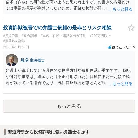
請求（詐欺）の可能性が高いように思われますが、お書きの内容だけ
では事案の概要が判然としないため、正確な検討が難しいです。例え
ば、最寄りの消費生活センターや自治体の無料法律相談等で、実際の
画面を見て貰いながらアドバイスう受けた方が確実です。
投資詐欺被害での弁護士依頼の是非とリスク相談
#投資詐欺
#返金請求
#本名・住所・電話番号が不明
#200万円以上
#振り込め詐欺
2026年6月23日
役にたった
5
川添 圭
弁護士
弁護士が説明している具体的な処理方針や費用体系が重要です。 回収
が可能な事案は、送金した（不正利用された）口座にまだ一定額の残
高が残っている場合であり、既に口座残高がほとんど残っていない場
合には回収見込みが乏しいことになります。そのため、回収可能性を
判断するため、まず何よりも、送金先口座の口座凍結時の残高を把握
することが重要になります。振り込め詐欺救済法で口座凍結された口
もっとみる
座の残高はウェブサイトで公告されますが、公告までには口座凍結か
ら2か月程度かかることも多く、むしろその前に弁護士会照会を行って
口座開設者の氏名・住所・残高を把握し、残高がある場合にはすみや
かに判決を取って当該口座を差し押さえる（できれば仮差押えを行う
都道府県から投資詐欺に強い弁護士を探す
ことが望ましい）ことになります。 残高が乏しい口座開設者に対して