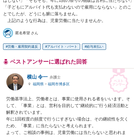
はしない」「そもそも、年に1回の祭りの物販は営利に当たらない」
「子どもにアルバイト代も支払わないので雇用にならない」とのこ
とでしたが、どうにも腑に落ちません。

　上記のような行為は、児童労働に当たりませんか。
匿名希望 さん
労働・雇用契約違反
アルバイト・パート
給与未払い
ベストアンサーに選ばれた回答
横山 令一
弁護士
福岡県
>
福岡市博多区
労働基準法上、労働者とは、事業に使用される者をいいます。そ
して、「事業」とは、営利を目的して“継続的に”行う経済活動と
解釈されています。

年に1回程度の頻度で行うにすぎない場合は、その継続性を欠く
ため、「事業」に当たらないと考えられます。

よって、ご相談の事例は、児童労働には当たらないと思われま