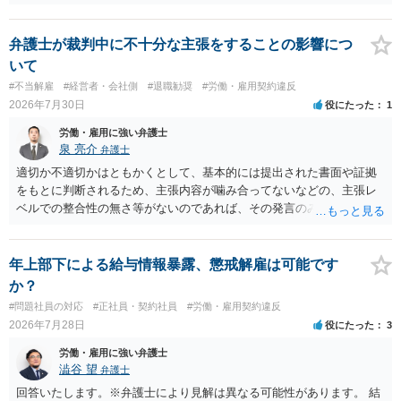
バランスの問題もありますが、修正余地があるうえ、後から争うより
コストを抑えやすいので、資料等を持参の上弁護士に確認されること
をお勧めします。 ・事務所側の解除でも、解除理由によってはタレン
弁護士が裁判中に不十分な主張をすることの影響につ
ト側に損害賠償が発生する建付けになっていることはあります。ただ
いて
し、事務所側が一方的に解除したのにタレントへ違約金を課す設計
#不当解雇
#経営者・会社側
#退職勧奨
#労働・雇用契約違反
は、合理性や対価性を欠くとして争いやすいです。逆に、タレント側
2026年7月30日
役にたった
1
の重大な契約違反がある場合は、実損害の範囲で請求される可能性は
あります。
労働・雇用に強い弁護士
泉 亮介
弁護士
適切か不適切かはともかくとして、基本的には提出された書面や証拠
をもとに判断されるため、主張内容が噛み合ってないなどの、主張レ
ベルでの整合性の無さ等がないのであれば、その発言のみで大きく不
利になるということはないように思われます。
年上部下による給与情報暴露、懲戒解雇は可能です
か？
#問題社員の対応
#正社員・契約社員
#労働・雇用契約違反
2026年7月28日
役にたった
3
労働・雇用に強い弁護士
澁谷 望
弁護士
回答いたします。※弁護士により見解は異なる可能性があります。 結