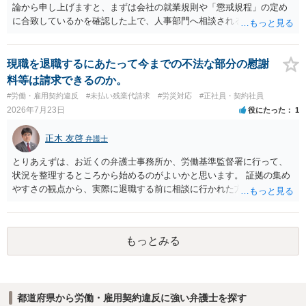
論から申し上げますと、まずは会社の就業規則や「懲戒規程」の定め
に合致しているかを確認した上で、人事部門へ相談されることが最優
先となります。 その上で、いきなりの懲戒解雇は法的ハードルが高い
ものの、重い懲戒処分の対象には十分なり得ます。 名誉や評価の回復
については、会社側に「部下の不正行為による情報漏洩」と正式に認
現職を退職するにあたって今までの不法な部分の慰謝
定させ、誤認した他部署への適切なフォローや周知を求めるのが有効
料等は請求できるのか。
です。 あるいは、懲戒があったことを社内で周知される手続があるの
#労働・雇用契約違反
#未払い残業代請求
#労災対応
#正社員・契約社員
ならば、それにより軽微ながら回復はできるかもしれません。 さらに
2026年7月23日
役にたった
1
個人としても、相手に対してプライバシー侵害等に基づく損害賠償
（慰謝料）を請求する選択肢がありえます（ただし、金額は多額にな
正木 友啓
弁護士
らない可能性があります。）。
とりあえずは、お近くの弁護士事務所か、労働基準監督署に行って、
状況を整理するところから始めるのがよいかと思います。 証拠の集め
やすさの観点から、実際に退職する前に相談に行かれた方がよいかと
思います
もっとみる
都道府県から労働・雇用契約違反に強い弁護士を探す