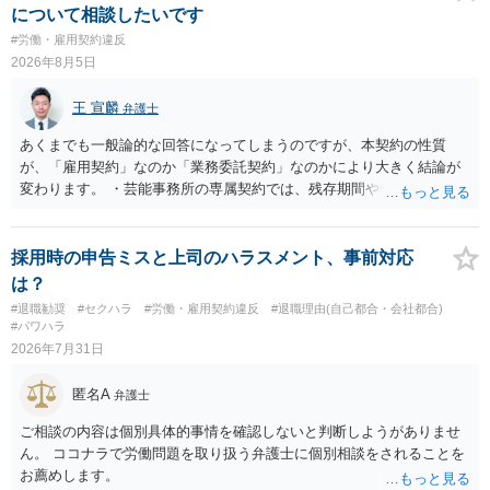
について相談したいです
#労働・雇用契約違反
2026年8月5日
王 宣麟
弁護士
あくまでも一般論的な回答になってしまうのですが、本契約の性質
が、「雇用契約」なのか「業務委託契約」なのかにより大きく結論が
変わります。 ・芸能事務所の専属契約では、残存期間や報酬額、投下
コストを基準に違約金や損害金を設定する例はあります。ただし、実
務上よくあるからといって当然に適法という意味ではなく、実際の損
害との対応関係や合理性が重要です。 ・違約金に上限がなくても、常
採用時の申告ミスと上司のハラスメント、事前対応
に有効になるわけではありません。契約が労働契約に近い実態なら労
は？
基法16条で無効となる余地があり、そうでなくても、金額が事務所の
#退職勧奨
#セクハラ
#労働・雇用契約違反
#退職理由(自己都合・会社都合)
損害と比べて過大なら無効や減額が争点になります。 ・契約前の修正
#パワハラ
交渉は一般的です。 交渉の方向としては、上限額を設ける、実損害ベ
2026年7月31日
ースにする、算定根拠を明確化する、違約金ではなく「合理的な実
費・未回収費用のみ」に限定する、などが典型です。 ・弁護士に契約
匿名A
弁護士
前に契約書の内容をレビューしてもらう価値は十分にあると思われま
す。 争点は、契約類型が雇用か業務委託か、実態として労働者性があ
ご相談の内容は個別具体的事情を確認しないと判断しようがありませ
るか、解除事由が双方にどう定められているか、違約金の算定根拠が
ん。 ココナラで労働問題を取り扱う弁護士に個別相談をされることを
合理的か、という複数論点に分かれます。契約前なら、交渉のパワー
お薦めします。