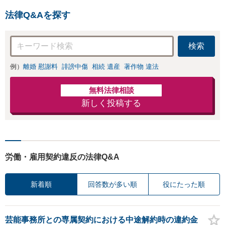
法律Q&Aを探す
検索
例）
離婚 慰謝料
誹謗中傷
相続 遺産
著作物 違法
無料法律相談
新しく投稿する
労働・雇用契約違反の法律Q&A
新着順
回答数が多い順
役にたった順
芸能事務所との専属契約における中途解約時の違約金