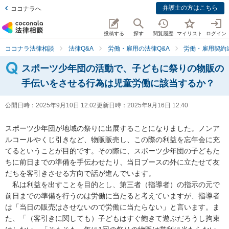
弁護士の方はこちら
ココナラへ
投稿する
探す
閲覧履歴
マイリスト
ログイン
ココナラ法律相談
法律Q&A
労働・雇用の法律Q&A
労働・雇用契約
スポーツ少年団の活動で、子どもに祭りの物販の
手伝いをさせる行為は児童労働に該当するか？
公開日時：
2025年9月10日 12:02
更新日時：
2025年9月16日 12:40
スポーツ少年団が地域の祭りに出展することになりました。ノンア
ルコールやくじ引きなど、物販販売し、この際の利益を忘年会に充
てるということが目的です。その際に、スポーツ少年団の子どもた
ちに前日までの準備を手伝わせたり、当日ブースの外に立たせて友
だちを客引きさせる方向で話が進んでいます。

　私は利益を出すことを目的とし、第三者（指導者）の指示の元で
前日までの準備を行うのは労働に当たると考えていますが、指導者
は「当日の販売はさせないので労働に当たらない」と言います。ま
た、「（客引きに関しても）子どもはすぐ飽きて遊ぶだろうし拘束