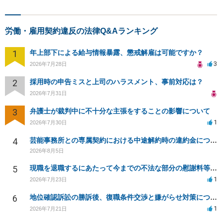
労働・雇用契約違反の法律Q&Aランキング
1
年上部下による給与情報暴露、懲戒解雇は可能ですか？
3
2026年7月28日
2
採用時の申告ミスと上司のハラスメント、事前対応は？
2026年7月31日
3
弁護士が裁判中に不十分な主張をすることの影響について
1
2026年7月30日
4
芸能事務所との専属契約における中途解約時の違約金について相談したいです
2026年8月5日
5
現職を退職するにあたって今までの不法な部分の慰謝料等は請求できるのか。
1
2026年7月23日
6
地位確認訴訟の勝訴後、復職条件交渉と嫌がらせ対策について
1
2026年7月21日