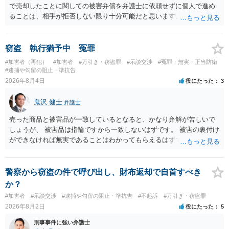
で売却したことに関しての被害弁償を弁護士に依頼せずに個人で進め
ることは、相手が拒否しない限り十分可能だと思います。 見積を出し
てもらって、それが妥当か（正規品の市場価格と大きく齟齬がない
か）、弁護士に法律相談において助言をもらえば足りるでしょう。
窃盗 執行猶予中 冤罪
#加害者（再犯）
#加害者
#万引き・窃盗罪
#示談交渉
#冤罪・無実・正当防衛
#逮捕や勾留の阻止・準抗告
2026年8月4日
役にたった
3
鬼沢 健士
弁護士
売った商品と被害品が一致しているとなると、かなり弁解が苦しいで
しょうが、 被害品は指輪ですから一致しないはずです。 被害の裏付け
ができなければ無実であることはわかってもらえるはずです。
警察から窃盗の件で呼び出し、財布返却で自首すべき
か？
#加害者
#示談交渉
#逮捕や勾留の阻止・準抗告
#不起訴
#万引き・窃盗罪
2026年8月2日
役にたった
5
刑事事件に強い弁護士