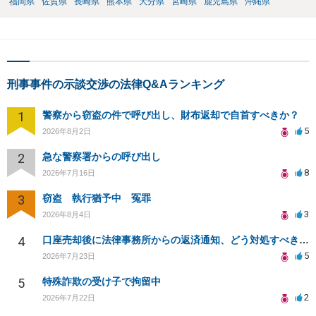
福岡県
佐賀県
長崎県
熊本県
大分県
宮崎県
鹿児島県
沖縄県
刑事事件の示談交渉の法律Q&Aランキング
1
警察から窃盗の件で呼び出し、財布返却で自首すべきか？
5
2026年8月2日
2
急な警察署からの呼び出し
8
2026年7月16日
3
窃盗 執行猶予中 冤罪
3
2026年8月4日
4
口座売却後に法律事務所からの返済通知、どう対処すべきか？
5
2026年7月23日
5
特殊詐欺の受け子で拘留中
2
2026年7月22日