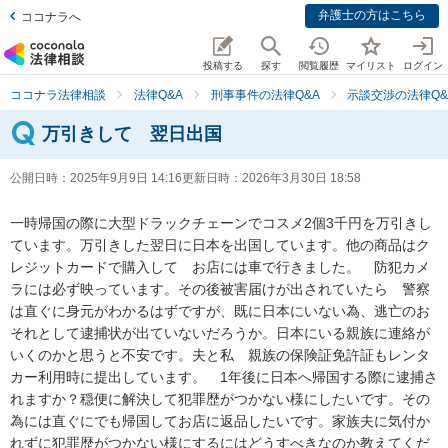
弁護士の方はこちら
ココナラへ
投稿する
探す
閲覧履歴
マイリスト
ログイン
ココナラ法律相談
法律Q&A
刑事事件の法律Q&A
示談交渉の法律Q&
万引きして 翌日出国
公開日時：
2025年9月9日 14:16
更新日時：
2026年3月30日 18:58
一時帰国の際に大型ドラックチェーンでコスメ2個3千円を万引きし
ています。万引きした翌日に日本を出国しています。他の商品はク
レジットカードで購入して　お店には車で行きました。　防犯カメ
ラには必ず映っています。その後被害届けが出されていたら　警察
は直ぐに身元がわかるはずですが、既に日本にいない為、逃亡のお
それとして逮捕状が出ていないだろうか。日本にいる親族に連絡が
いくのかと思うと不安です。夫と私　親族の保険証免許証もレンタ
カー利用時に提出しています。　1年後に日本へ帰国する際に逮捕さ
れますか？穏便に解決して犯罪歴がつかない様にしたいです。その
為には直ぐにでも帰国してお店に返品したいです。家族夫に気付か
れずに犯罪歴がつかない様にするにはどうすべきなのか教えてくだ