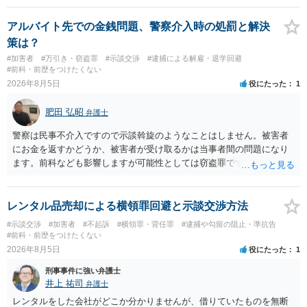
アルバイト先での金銭問題、警察介入時の処罰と解決
策は？
#加害者
#万引き・窃盗罪
#示談交渉
#逮捕による解雇・退学回避
#前科・前歴をつけたくない
2026年8月5日
役にたった
1
肥田 弘昭
弁護士
警察は民事不介入ですので示談斡旋のようなことはしません。被害者
にお金を返すかどうか、被害者が受け取るかは当事者間の問題になり
ます。前科なども影響しますが可能性としては窃盗罪ですので、逮捕
勾留や略式起訴などの可能性もあります。ご参考にしてください。
レンタル品売却による横領罪回避と示談交渉方法
#示談交渉
#加害者
#不起訴
#横領罪・背任罪
#逮捕や勾留の阻止・準抗告
#前科・前歴をつけたくない
2026年8月5日
役にたった
1
刑事事件に強い弁護士
井上 祐司
弁護士
レンタルをした会社がどこか分かりませんが、借りていたものを無断