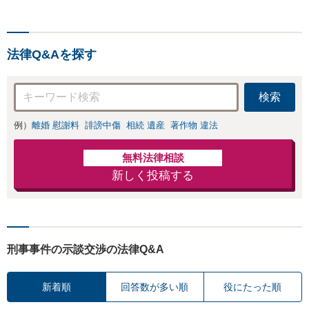
力弁護士、税理士、司法書
士と連携します。著書あ
り。事務員任せにせず弁護
法律Q&Aを探す
士が全ての手続きを代理し
ます。
検索
例）
離婚 慰謝料
誹謗中傷
相続 遺産
著作物 違法
無料法律相談
新しく投稿する
刑事事件の示談交渉の法律Q&A
新着順
回答数が多い順
役にたった順