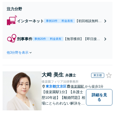
応。微信：matsumura1119
注力分野
インターネット
【初回相談無料】
事例10件
料金表有
「スピーディな対
応で被害を最小限
に」誹謗中傷・悪
刑事事件
【無罪獲得】【即日接
事例20件
料金表有
い口コミはご相談
見】【中文対応】【全国
ください！開示請
対応】判例を覆し高裁で
求から相手方との
他3分野を表示
実務を塗り替えた弁護
交渉、投稿の削除
士。在留資格を死守する
請求、損害賠償請
戦略的弁護で早期釈放・
求などすべて対応
不起訴を勝ち取る。休
可能「中国語対応
大﨑 美生
日・夜間対応。
弁護士
東京都
チームあり」【個
後楽園フィリア法律事務所
人・法人問わず対
東京都
文京区
後楽園駅
から徒歩1分
|
応可】【休日・夜
【後楽園駅1分】【弁護士
間相談可】
詳細を見
歴10年超】【離婚問題】相
る
場にとらわれない解決を目
指します。シングルマザー
の家庭育ち【相続問題】協