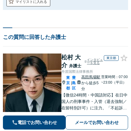
マイリストに入れる
この質問に回答した弁護士
松村 大
東京都
インタビュ
ーを見る
介
弁護士
舟渡国際法律事務所
高田馬場駅
営業時間：07:00
東
豊
~23:00（平日）
京
島
から徒歩5
|
都
区
分
【微信24時間・中国語対応】在日中
国人の刑事事件・入管（退去強制／
在留特別許可）に注力。「不起訴で
も在留は守れない」——その一歩先
まで見据え、難関案件を最後まで闘
電話でお問い合わせ
メールでお問い合わせ
う弁護士。初回相談無料・全国対