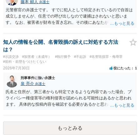
藤本 顯人
弁護士
元警察官の弁護士です。 すでに犯人として特定されているので自首は
成立しませんが、任意での呼び出しなので逮捕はされないと思いま
す。 なお、被害者が財布を置き忘れ、その後にあなたがトイレに入
り、再び被害者がトイレに戻ったら財布が無かったような事情がある
と言い逃れはかなり厳しいものと思います。
知人の情報を公開、名誉毀損の訴えに対処する方法
は？
#示談交渉
#加害者（未成年）
#執行猶予
#不起訴
#名誉毀損罪・侮辱罪
#前科・前歴をつけたくない
2026年7月30日
役にたった
1
刑事事件に強い弁護士
泉 亮介
弁護士
氏名と住所が、第三者からも特定できるような内容であった場合、プ
ライバシー権侵害等の権利侵害が認められる可能性はあるかと思われ
ます。 具体的な投稿内容を確認する必要があるかと思われますので、
ご不安であれば親に相談の上で、個別に弁護士にご相談されると良い
でしょう。
もっとみる