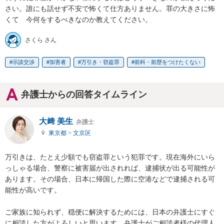
さい。誰にも話せず不安で怖くて仕方ありません。罪の大きさに怖
くて　今何をするべきなのか教えてください。
さくら さん
示談交渉
加害者
万引き・窃盗罪
前科・前歴をつけたくない
弁護士からの回答タイムライン
大﨑 美生
弁護士
東京都
>
文京区
万引きは、たとえ少額でも窃盗罪という犯罪です。現在海外にいら
っしゃる場合、警察に被害届が出されれば、逮捕状が出る可能性が
あります。その場合、日本に帰国した際に空港などで逮捕される可
能性が高いです。

ご家族に知られず、穏便に解決するためには、日本の弁護士にすぐ
に相談した方がよろしいと思います。弁護士がご相談者様の代理人