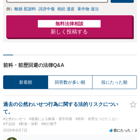
例）
離婚 慰謝料
誹謗中傷
相続 遺産
著作物 違法
無料法律相談
新しく投稿する
前科・前歴回避の法律Q&A
新着順
回答数が多い順
役にたった順
過去の公然わいせつ行為に関する法的リスクについ
て。
#公然わいせつ
#逮捕による解雇・退学回避
#前科・前歴をつけたくない
#不起訴
#釈放・保釈
#執行猶予
2026年8月7日
役にたった
2