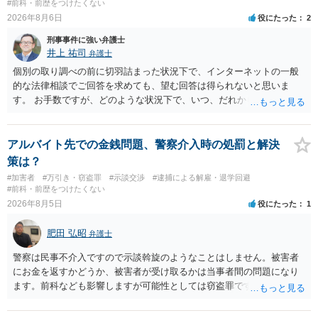
#前科・前歴をつけたくない
2026年8月6日
役にたった
2
刑事事件に強い弁護士
井上 祐司
弁護士
個別の取り調べの前に切羽詰まった状況下で、インターネットの一般
的な法律相談でご回答を求めても、望む回答は得られないと思いま
す。 お手数ですが、どのような状況下で、いつ、だれからどのような
経緯で口座の提供を頼まれ開設したか、それによる詐欺等の収益がど
の程度だと聞いているのかということについて、お近くで詳細な法律
相談を受けられたうえで対処方法を探された方がよいと思われます。
アルバイト先での金銭問題、警察介入時の処罰と解決
一般論でいえば、任意取り調べの場合、ＩＣレコーダーを持参して取
策は？
り調べ内容を録音することは必須だと考えます。
#加害者
#万引き・窃盗罪
#示談交渉
#逮捕による解雇・退学回避
#前科・前歴をつけたくない
2026年8月5日
役にたった
1
肥田 弘昭
弁護士
警察は民事不介入ですので示談斡旋のようなことはしません。被害者
にお金を返すかどうか、被害者が受け取るかは当事者間の問題になり
ます。前科なども影響しますが可能性としては窃盗罪ですので、逮捕
勾留や略式起訴などの可能性もあります。ご参考にしてください。