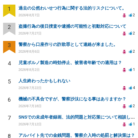
1
過去の公然わいせつ行為に関する法的リスクについて。
2
2026年8月7日
2
盗撮行為の後日捜査や逮捕の可能性と初動対応について
2
2026年7月27日
3
警察から口座作りの詐欺罪として連絡が来ました。
2
2026年8月6日
4
児童ポルノ製造の時効停止、被害者年齢での適用は？
1
2026年8月2日
5
人生終わったかもしれない
4
2026年7月22日
6
機械の不具合ですが、警察沙汰になる事はありますか？
2
2026年7月18日
7
SNSでの未成年者録画、法的問題と対応策について相談したい
1
2026年7月12日
8
アルバイト先での金銭問題、警察介入時の処罰と解決策は？