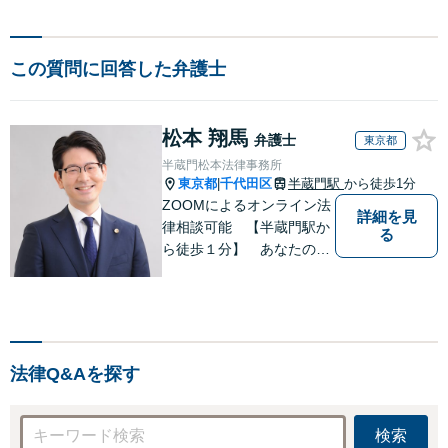
この質問に回答した弁護士
松本 翔馬
弁護士
東京都
半蔵門松本法律事務所
東京都
千代田区
半蔵門駅
から徒歩1分
|
ZOOMによるオンライン法
詳細を見
律相談可能 【半蔵門駅か
る
ら徒歩１分】 あなたの心
を軽くする 半蔵門松本法
律事務所です
法律Q&Aを探す
検索