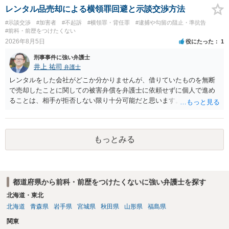
レンタル品売却による横領罪回避と示談交渉方法
#示談交渉
#加害者
#不起訴
#横領罪・背任罪
#逮捕や勾留の阻止・準抗告
#前科・前歴をつけたくない
2026年8月5日
役にたった
1
刑事事件に強い弁護士
井上 祐司
弁護士
レンタルをした会社がどこか分かりませんが、借りていたものを無断
で売却したことに関しての被害弁償を弁護士に依頼せずに個人で進め
ることは、相手が拒否しない限り十分可能だと思います。 見積を出し
てもらって、それが妥当か（正規品の市場価格と大きく齟齬がない
か）、弁護士に法律相談において助言をもらえば足りるでしょう。
もっとみる
都道府県から前科・前歴をつけたくないに強い弁護士を探す
北海道・東北
北海道
青森県
岩手県
宮城県
秋田県
山形県
福島県
関東