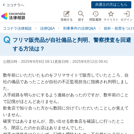
弁護士の方はこちら
ココナラへ
投稿する
探す
閲覧履歴
マイリスト
ログイン
ココナラ法律相談
法律Q&A
刑事事件の法律Q&A
前科・前歴をつけ
フリマ販売品が自社備品と判明、警察捜査を回避
する方法は？
公開日時：
2025年9月9日 09:11
更新日時：
2025年9月12日 09:41
数年前にいただいたものをフリマサイトで販売していたところ、自
社の備品であったことが自社の不正監視担当に指摘され判明しまし
た。

入手経路を明らかにするよう連絡があったのですが、数年前のこと
で記憶がほとんどありません。

飲食店で知り合った方から数回に分けていただいたことしか覚えて
いません。

確実ではありませんが、思い出せる飲食店を確認しに行ったとこ
ろ、閉店したのかお店はありませんでした。
