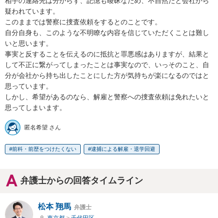
相手の連絡先は分からず、記憶も曖昧なため、不自然だと会社から
疑われています。

このままでは警察に捜査依頼をするとのことです。

自分自身も、このような不明瞭な内容を信じていただくことは難し
いと思います。

事実と反することを伝えるのに抵抗と罪悪感はありますが、結果と
して不正に繋がってしまったことは事実なので、いっそのこと、自
分が会社から持ち出したことにした方が気持ちが楽になるのではと
思っています。

しかし、希望があるのなら、解雇と警察への捜査依頼は免れたいと
思ってしまいます。
匿名希望 さん
前科・前歴をつけたくない
逮捕による解雇・退学回避
弁護士からの回答タイムライン
松本 翔馬
弁護士
東京都
>
千代田区