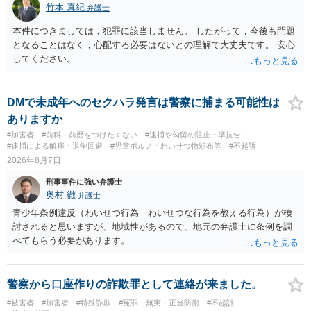
竹本 真紀
弁護士
本件につきましては，犯罪に該当しません。 したがって，今後も問題
となることはなく，心配する必要はないとの理解で大丈夫です。 安心
してください。
DMで未成年へのセクハラ発言は警察に捕まる可能性は
ありますか
#加害者
#前科・前歴をつけたくない
#逮捕や勾留の阻止・準抗告
#逮捕による解雇・退学回避
#児童ポルノ・わいせつ物頒布等
#不起訴
2026年8月7日
刑事事件に強い弁護士
奥村 徹
弁護士
青少年条例違反（わいせつ行為 わいせつな行為を教える行為）が検
討されると思いますが、地域性があるので、地元の弁護士に条例を調
べてもらう必要があります。
警察から口座作りの詐欺罪として連絡が来ました。
#被害者
#加害者
#特殊詐欺
#冤罪・無実・正当防衛
#不起訴