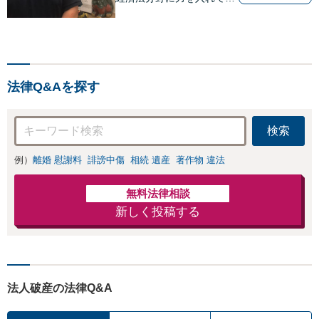
ます！！！
法律Q&Aを探す
検索
例）
離婚 慰謝料
誹謗中傷
相続 遺産
著作物 違法
無料法律相談
新しく投稿する
法人破産の法律Q&A