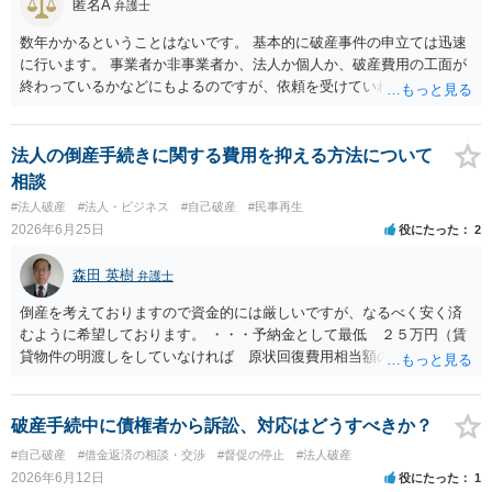
匿名A
弁護士
数年かかるということはないです。 基本的に破産事件の申立ては迅速
に行います。 事業者か非事業者か、法人か個人か、破産費用の工面が
終わっているかなどにもよるのですが、依頼を受けていれば責任が発
生してきますので、 早急の申立てを目指します。１年を過ぎるなら危
険信号・異常信号と思って頂いて結構です。 もし、新しく依頼をされ
る場合は、 スケジュール感を確認してみてください。 ①●月●日受任
法人の倒産手続きに関する費用を抑える方法について
通知発送→②１～２か月で返答かえってくる。報告書作成しはじめる
相談
→③さらに１カ月程度をめどに裁判所に破産申立て など教えてくれる
#法人破産
#法人・ビジネス
#自己破産
#民事再生
と思います（個人破産で破産費用も確保できている場合の例示なの
2026年6月25日
役にたった
2
で、法人や積み立てが必要な場合はまた変わります。）
森田 英樹
弁護士
倒産を考えておりますので資金的には厳しいですが、なるべく安く済
むように希望しております。 ・・・予納金として最低 ２５万円（賃
貸物件の明渡しをしていなければ 原状回復費用相当額の上乗せ） 弁
護士費用は個別契約・作業量によりますが 少なくとも３５万円前後
は必要でしょう。
破産手続中に債権者から訴訟、対応はどうすべきか？
#自己破産
#借金返済の相談・交渉
#督促の停止
#法人破産
2026年6月12日
役にたった
1