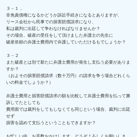
３－１，

非免責債権になるかどうか訴訟手続きになるとありますが、

リース会社から民事での損害賠償請求になり、

私は裁判に出廷して争わなければなりませんか？

その場合、破産の受任をして頂けました弁護士の先生に

破産依頼の弁護士費用内で弁護していただけるもでしょうか？

３－２

また破産とは別で新たに弁護士費用が発生し支払う必要がありま
すか？

（およその損害賠償請求（数十万円）の請求を争う場合どれくら
いの料金でしょうか？）

弁護士費用と損害賠償請求の額を比較して弁護士費用を払って勝
訴してたとしても

費用面では裁判をしてもしなくても同じという場合、裁判に出廷
せず

損害を認めて支払うということもできますか？

お忙しい中、お手数おかけします。どうぞよろしくお願いしま