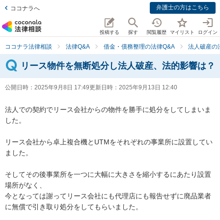
弁護士の方はこちら
ココナラへ
投稿する
探す
閲覧履歴
マイリスト
ログイン
ココナラ法律相談
法律Q&A
借金・債務整理の法律Q&A
法人破産の
リース物件を無断処分し法人破産、法的影響は？
公開日時：
2025年9月8日 17:49
更新日時：
2025年9月13日 12:40
法人での契約でリース会社からの物件を勝手に処分をしてしまいま
した。

リース会社から卓上複合機とUTMをそれぞれの事業所に設置してい
ました。

そしてその後事業所を一つに大幅に大きさを縮小するにあたり設置
場所がなく、

今となっては謝ってリース会社にも代理店にも報告せずに廃品業者
に無償で引き取り処分をしてもらいました。
