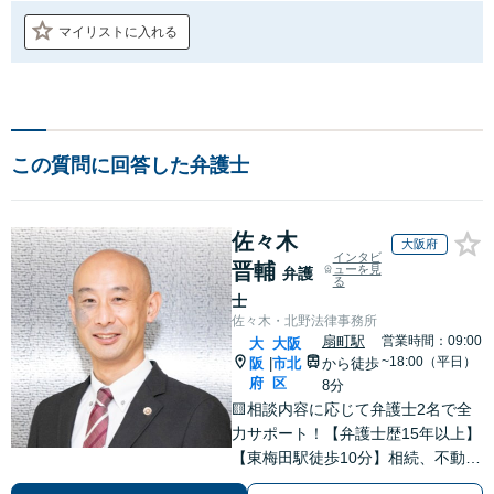
マイリストに入れる
この質問に回答した弁護士
佐々木
大阪府
インタビ
晋輔
ューを見
弁護
る
士
佐々木・北野法律事務所
扇町駅
営業時間：09:00
大
大阪
~18:00（平日）
阪
市北
から徒歩
|
府
区
8分
🟨相談内容に応じて弁護士2名で全
力サポート！【弁護士歴15年以上】
【東梅田駅徒歩10分】相続、不動
産、売掛金の回収など多数の実績あ