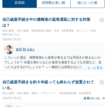
新着順
回答数が多い順
役にたった順
自己破産手続き中の債権者の返答遅延に対する対策
は？
#自己破産
#法人破産
#借金返済の相談・交渉
#多重債務
#クレジット会社
#銀行借り入れ
2026年7月2日
倉田 勲
弁護士
こういった場合、債権者側から返答が来るまでは手続きが進まないの
でしょうか？ 弁護士側からなにか返答を催促するような文面など、送
ったりはするのでしょうか？ →一般的には回答がなければ個別に問い
合わせをしたり、それでも不明であれば金額について申立人側が把握
している金額などを記載して申立します。 したがって、いつまでも先
延ばしにされるというわけではありません。 そのあたり、依頼してい
自己破産手続きを約５年経っても終わらず放置されて
る弁護士にご確認ください。
いる。
#法人破産
#自己破産
#個人・プライベート
#信用情報回復
#任意整理
2026年7月1日
役にたった
6