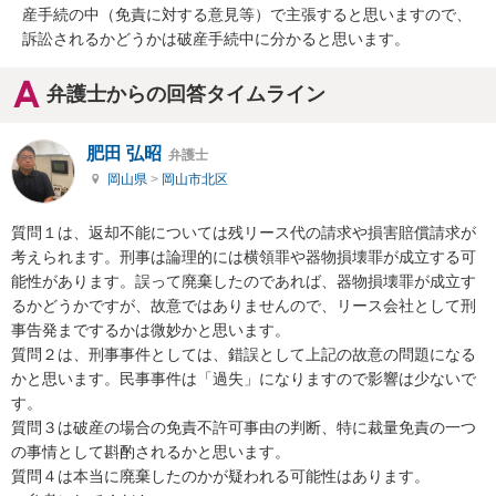
産手続の中（免責に対する意見等）で主張すると思いますので、
訴訟されるかどうかは破産手続中に分かると思います。
弁護士からの回答タイムライン
肥田 弘昭
弁護士
岡山県
>
岡山市北区
質問１は、返却不能については残リース代の請求や損害賠償請求が
考えられます。刑事は論理的には横領罪や器物損壊罪が成立する可
能性があります。誤って廃棄したのであれば、器物損壊罪が成立す
るかどうかですが、故意ではありませんので、リース会社として刑
事告発までするかは微妙かと思います。

質問２は、刑事事件としては、錯誤として上記の故意の問題になる
かと思います。民事事件は「過失」になりますので影響は少ないで
す。

質問３は破産の場合の免責不許可事由の判断、特に裁量免責の一つ
の事情として斟酌されるかと思います。

質問４は本当に廃棄したのかが疑われる可能性はあります。
