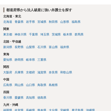
であるため悪意による不法行為債権と評価される可能性が高い） が考
えられると思います。 もちろん、仮に非免責債権に該当したとして
都道府県から法人破産に強い弁護士を探す
も、被害者との関係では、むしろ自己破産を申し立てるという「責任
の取り方」をする方が被害感情を逆なでしない場合もあるでしょう
北海道・東北
（逆に立腹されることもありますが、夜逃げするよりはマシでしょ
北海道
青森県
岩手県
宮城県
秋田県
山形県
福島県
う）。 いずれにせよ、弁護士へ相談すべき事案です。
関東
東京都
神奈川県
千葉県
埼玉県
茨城県
栃木県
群馬県
北陸・甲信越
新潟県
長野県
山梨県
石川県
富山県
福井県
東海
愛知県
静岡県
岐阜県
三重県
関西
大阪府
兵庫県
京都府
滋賀県
奈良県
和歌山県
中国
広島県
岡山県
山口県
鳥取県
島根県
四国
香川県
愛媛県
高知県
徳島県
九州・沖縄
福岡県
佐賀県
長崎県
熊本県
大分県
宮崎県
鹿児島県
沖縄県