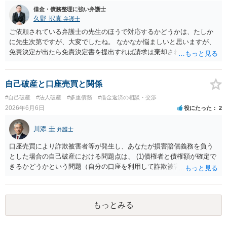
借金・債務整理に強い弁護士
久野 択真
弁護士
ご依頼されている弁護士の先生のほうで対応するかどうかは、たしか
に先生次第ですが、大変でしたね。 なかなか悩ましいと思いますが、
免責決定が出たら免責決定書を提出すれば請求は棄却されると思いま
すので、もう少しの辛抱だと思います。頑張ってください。
自己破産と口座売買と関係
#自己破産
#法人破産
#多重債務
#借金返済の相談・交渉
2026年6月6日
役にたった
2
川添 圭
弁護士
口座売買により詐欺被害者等が発生し、あなたが損害賠償義務を負う
とした場合の自己破産における問題点は、 (1)債権者と債権額が確定で
きるかどうかという問題（自分の口座を利用して詐欺被害等に遭った
人の氏名や住所の全部を正確に把握できない場合がある） (2)負債のう
ち詐欺被害金の占める割合が大きい場合には実態解明のため管財事件
に振り分けられる可能性があるのではないかという問題 (3)仮に債権者
もっとみる
が判明して破産・免責となっても口座売買に起因する損害賠償請求権
が非免責債権に該当するのではないかとという問題（口座売買は犯罪