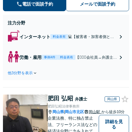
り◎誠実＆丁寧なサポートを心がけ
電話で面談予約
メールで面談予約
ます。個人、法人問わずお気軽にご
相談ください【初回相談30分無料】
注力分野
インターネット
💻【被害者・加害者側とも
料金表有
に対応】【WEB面談可】◎
スピード対応◎誹謗中傷・
名誉毀損・発信者情報開示
労働・雇用
【👷🏻‍♂️会社員→弁護士
事例4件
料金表有
などネットトラブル対応し
へ】【労働者側・会社
ます。親身にお話を伺いま
側どちらも対応可能】
す。【初回相談30分無料】
他3分野を表示
【弁護士歴15年以上】
【東梅田駅徒歩10分】【弁
会社員として肉体・精
護士歴15年以上】
神的に大変な思いをし
た経験があります。未
肥田 弘昭
払い賃金、解雇、労働
弁護士
岡山県
条件など解決多数あり
肥田弘昭法律事務所
【初回相談30分無料】
岡山県
岡山市北区
岡山駅
から徒歩10分
|
【東梅田駅徒歩10分】
企業法務、特に独占禁止
詳細を見
法、フリーランス法などの
る
経済法分野に力を入れてい