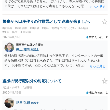
分けるかで差異もありません。 というより、本人が述べている再犯防
止策は、それだけではほとんど考慮してもらえないと思った方が良い
です。 提出するのであれば、 ・具体的に自身が受けているプログラム
やカウンセリング・治療の内容 ・利用している再犯防止策（例えば保
護観察所と連携した職業支援の内容や具体的な就労・監督状況） ・監
警察から口座作りの詐欺罪として連絡が来ました。
督者の証言 など、証拠で担保された客観性と実現可能性があるもので
#被害者
#特殊詐欺
#加害者
#前科・前歴をつけたくない
#不起訴
なければあまり意味がありません。 もともと執行猶予が狙える事案で
#冤罪・無実・正当防衛
あれば本人の反省の言葉だけで十分であり、実刑となるか微妙な事案
2026年8月6日
役にたった
2
では、本人が再発防止策をいくら述べてもほとんど効果は望めないと
刑事事件に強い弁護士
いうのが実感です。
井上 祐司
弁護士
個別の取り調べの前に切羽詰まった状況下で、インターネットの一般
的な法律相談でご回答を求めても、望む回答は得られないと思いま
す。 お手数ですが、どのような状況下で、いつ、だれからどのような
経緯で口座の提供を頼まれ開設したか、それによる詐欺等の収益がど
の程度だと聞いているのかということについて、お近くで詳細な法律
相談を受けられたうえで対処方法を探された方がよいと思われます。
盗撮の現行犯以外の対応について
一般論でいえば、任意取り調べの場合、ＩＣレコーダーを持参して取
#盗撮・のぞき
#加害者
り調べ内容を録音することは必須だと考えます。
2026年8月6日
役にたった
1
肥田 弘昭
弁護士