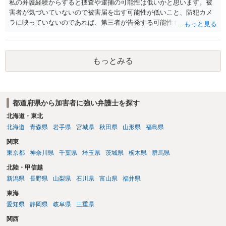
私の弁護経験からすると捜査や逮捕の可能性は低いかと思います。被
害者が気づいていないので被害届を出す可能性が低いこと、防犯カメ
ラに映っていないのであれば、第三者が告発する可能性も低いこと、
証拠は削除されていることからです。但し、「電車内で携帯で対面に
座る女性を盗撮(全体像写真1枚と5秒程度の動画)してしまいました。下
着や胸など強調したものではありません。」とありますが、少なくと
もっとみる
も捜査段階では性的姿態等撮影罪の被疑事実で逮捕勾留されるケース
が私の弁護経験では多くなった印象です（最終的には不起訴ないし各
都道府県の迷惑防止条例違反になることもあります）。2度としないこ
とをお勧めいたします。ご参考にしてください。
都道府県から加害者に強い弁護士を探す
北海道・東北
北海道
青森県
岩手県
宮城県
秋田県
山形県
福島県
関東
東京都
神奈川県
千葉県
埼玉県
茨城県
栃木県
群馬県
北陸・甲信越
新潟県
長野県
山梨県
石川県
富山県
福井県
東海
愛知県
静岡県
岐阜県
三重県
関西