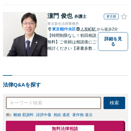
濵門 俊也
弁護士
東京都
東京新生法律事務所
東京都
中央区
人形町駅
から徒歩2分
|
【時間制限なし！初回相談
詳細を見
無料】ご依頼は相談後にご
る
検討ください【著書多数】
【離婚の解決実績300件以
上】心のケアもしながら全
力でサポートします【相続
問題】複雑な遺産分割・相
続放棄・遺留分なども、基
法律Q&Aを探す
本からわかりやすくご説明
します【人形町駅2分】
検索
例）
離婚 慰謝料
誹謗中傷
相続 遺産
著作物 違法
無料法律相談