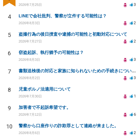
3
2026年7月25日
4
LINEで会社批判、警察が立件する可能性は？
2
2026年8月3日
5
盗撮行為の後日捜査や逮捕の可能性と初動対応について
2
2026年7月27日
6
窃盗起訴、執行猶予の可能性は？
3
2026年8月3日
7
書類送検後の対応と家族に知られないための手続きについて相談
3
2026年8月2日
8
児童ポルノ法適用について
1
2026年7月30日
9
加害者で不起訴希望です。
6
2026年7月12日
10
警察から口座作りの詐欺罪として連絡が来ました。
2
2026年8月6日