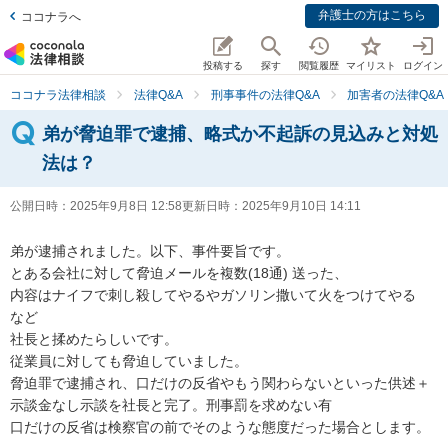
弁護士の方はこちら
ココナラへ
投稿する
探す
閲覧履歴
マイリスト
ログイン
ココナラ法律相談
法律Q&A
刑事事件の法律Q&A
加害者の法律Q&A
弟が脅迫罪で逮捕、略式か不起訴の見込みと対処
法は？
公開日時：
2025年9月8日 12:58
更新日時：
2025年9月10日 14:11
弟が逮捕されました。以下、事件要旨です。

とある会社に対して脅迫メールを複数(18通) 送った、

内容はナイフで刺し殺してやるやガソリン撒いて火をつけてやる　
など

社長と揉めたらしいです。

従業員に対しても脅迫していました。

脅迫罪で逮捕され、口だけの反省やもう関わらないといった供述＋
示談金なし示談を社長と完了。刑事罰を求めない有

口だけの反省は検察官の前でそのような態度だった場合とします。
