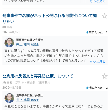
べてもらう必要があります。
刑事事件で名前がネット公開される可能性について知
りたい
#加害者
2026年8月7日
役にたった
1
刑事事件に強い弁護士
井上 祐司
弁護士
東京に限らず、ある程度の規模の事件で被告人となってメディア報道
の対象となった場合、罪名と年齢（生年月日ではありません）、さら
に公判時の職業については検察結果として得られることが通常です。
公判用の反省文と再発防止策、について
#加害者
#万引き・窃盗罪
#刑事裁判
2026年8月6日
役にたった
2
刑事事件に強い弁護士
井上 祐司
弁護士
率直なことを言いますと、手書きかＰＣかで差異はなく、まとめるか