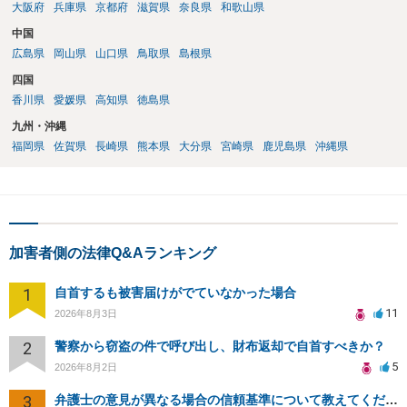
大阪府
兵庫県
京都府
滋賀県
奈良県
和歌山県
中国
広島県
岡山県
山口県
鳥取県
島根県
四国
香川県
愛媛県
高知県
徳島県
九州・沖縄
福岡県
佐賀県
長崎県
熊本県
大分県
宮崎県
鹿児島県
沖縄県
加害者側の法律Q&Aランキング
1
自首するも被害届けがでていなかった場合
11
2026年8月3日
2
警察から窃盗の件で呼び出し、財布返却で自首すべきか？
5
2026年8月2日
3
弁護士の意見が異なる場合の信頼基準について教えてください