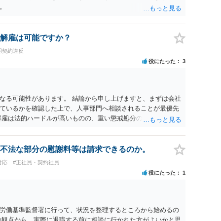
。
解雇は可能ですか？
用契約違反
役にたった
3
なる可能性があります。 結論から申し上げますと、まずは会社
ているかを確認した上で、人事部門へ相談されることが最優先
解雇は法的ハードルが高いものの、重い懲戒処分の対象には十分
は、会社側に「部下の不正行為による情報漏洩」と正式に認定さ
周知を求めるのが有効です。 あるいは、懲戒があったことを社
により軽微ながら回復はできるかもしれません。 さらに個人と
不法な部分の慰謝料等は請求できるのか。
に基づく損害賠償（慰謝料）を請求する選択肢がありえます
対応
#正社員・契約社員
あります。）。
役にたった
1
労働基準監督署に行って、状況を整理するところから始めるの
の観点から、実際に退職する前に相談に行かれた方がよいかと思