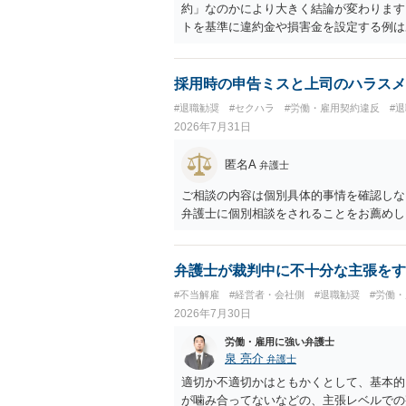
約」なのかにより大きく結論が変わります
トを基準に違約金や損害金を設定する例は
いう意味ではなく、実際の損害との対応関
になるわけではありません。契約が労働契
なくても、金額が事務所の損害と比べて過
採用時の申告ミスと上司のハラスメ
般的です。 交渉の方向としては、上限額
#退職勧奨
#セクハラ
#労働・雇用契約違反
#
ではなく「合理的な実費・未回収費用のみ
2026年7月31日
内容をレビューしてもらう価値は十分にあ
として労働者性があるか、解除事由が双方
匿名A
弁護士
う複数論点に分かれます。契約前なら、交
え、後から争うよりコストを抑えやすいの
ご相談の内容は個別具体的事情を確認しな
す。 ・事務所側の解除でも、解除理由に
弁護士に個別相談をされることをお薦めし
とはあります。ただし、事務所側が一方的
性を欠くとして争いやすいです。逆に、タ
される可能性はあります。
弁護士が裁判中に不十分な主張をす
#不当解雇
#経営者・会社側
#退職勧奨
#労働
2026年7月30日
労働・雇用に強い弁護士
泉 亮介
弁護士
適切か不適切かはともかくとして、基本的
が噛み合ってないなどの、主張レベルでの