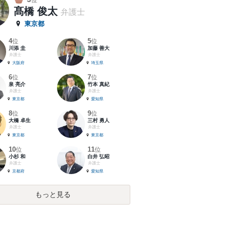
位
髙橋 俊太
弁護士
東京都
4
5
位
位
川添 圭
加藤 善大
弁護士
弁護士
大阪府
埼玉県
6
7
位
位
泉 亮介
竹本 真紀
弁護士
弁護士
東京都
愛知県
8
9
位
位
大橋 卓生
三村 勇人
弁護士
弁護士
東京都
東京都
10
11
位
位
小杉 和
白井 弘昭
弁護士
弁護士
京都府
愛知県
もっと見る