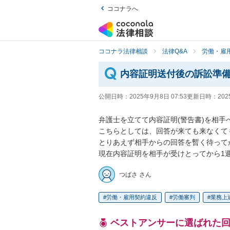
ココナラへ
ココナラ法律相談
法律Q&A
労働・雇用
内容証明送付後の訴訟準
公開日時：
2025年9月8日 07:53
更新日時：
202
弁護士を立てて内容証明(警告書)を相手
こちらとしては、回答が来ても来なくて
とりあえず相手からの回答を暫く待って
現在内容証明を相手が受けとってから1
つばさ さん
労働・雇用契約違反
労働審判
業務上
ベストアンサーに選ばれた