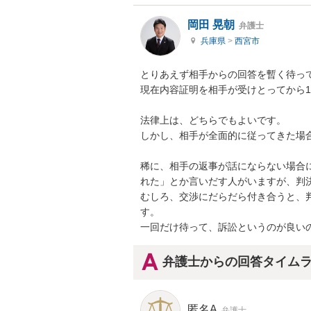
岡田 晃朝
弁護士
兵庫県
>
西宮市
とりあえず相手からの回答を暫く待って
現在内容証明を相手が受けとってから1
法律上は、どちらでもよいです。

しかし、相手が全面的に従ってきた場合
稀に、相手の返事が話にならない場合
れた」とか言いだす人がいますが、判決
むしろ、交渉にだらだら付き合うと、
す。

一回だけ待って、訴訟というのが良い
弁護士からの回答タイム
匿名A
弁護士