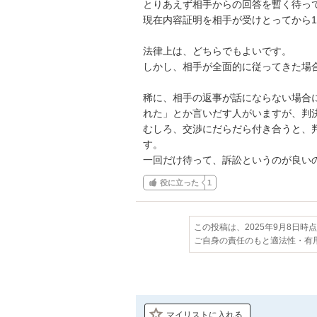
とりあえず相手からの回答を暫く待って
現在内容証明を相手が受けとってから1
法律上は、どちらでもよいです。

しかし、相手が全面的に従ってきた場合
稀に、相手の返事が話にならない場合
れた」とか言いだす人がいますが、判決
むしろ、交渉にだらだら付き合うと、
す。

一回だけ待って、訴訟というのが良い
役に立った
1
この投稿は、2025年9月8日時
ご自身の責任のもと適法性・有
マイリストに入れる