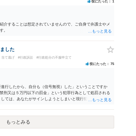
役にたった
1
紹介することは想定されていませんので、ご自身で弁護士やメ
す。
ました
・当て逃げ
#行政訴訟
#行政処分の不服申立て
役にたった
75
折進行したから、自分も（信号無視）した」ということですか
禁刑又は５万円以下の罰金」という犯罪行為として処罰される
としては、あなたがサインしようとしまいと現行犯逮捕できるわ
捕する」というのは、「現行犯逮捕して刑事処分（罰金でも前科
反則処理（何千円程度の反則金があっても前科にならない）で
たはこの警察官を非難するのではなく、感謝すべきということで
もっとみる
ら免許証返した方がいい」との発言ですが、実際「前の車が赤で
た」というあなたと同じ考えの人が運転をしている公道は、き
らにとってとても危険なものであり怖いので、そのような人に