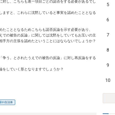
に対し、こちらも逐一項目ごとの認否をする必要があるでし
5
しますと、これらに沈黙していると事実を認めたこととなる
6
めたこととなるためこちらも認否反論を示す必要があり、

7
えでの被告の反論」に関しては沈黙をしていてもお互いの主
相手方の主張を認めたということにはならないでしょうか？

8
「争う。とされたうえでの被告の反論」に対し再反論をする
9
論をしていく形となりますでしょうか？

10
国や自治体