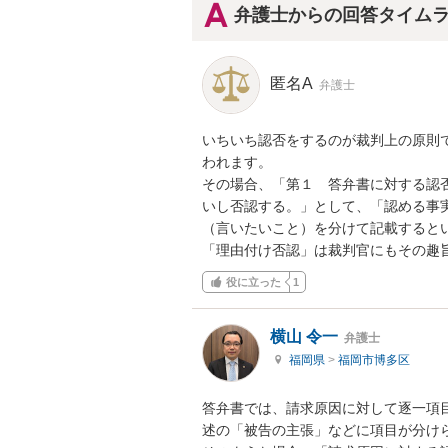
弁護士からの回答タイム
匿名A
弁護士
いちいち認否をするのが裁判上の原則
われます。

その場合、「第１　答弁書に対する認
いし否認する。」として、「認める事
（言いたいこと）を分けて記載するとい
「理由付け否認」は裁判官にもその趣
役に立った
1
横山 令一
弁護士
福岡県
>
福岡市博多区
答弁書では、請求原因に対して逐一項
述の「被告の主張」などに項目が分けら