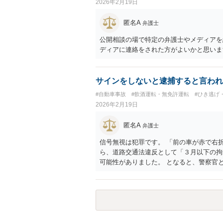
2026年2月19日
匿名A
弁護士
公開相談の場で特定の弁護士やメディアを
ディアに連絡をされた方がよいかと思いま
サインをしないと逮捕すると言われ
#自動車事故
#飲酒運転・無免許運転
#ひき逃げ
2026年2月19日
匿名A
弁護士
信号無視は犯罪です。 「前の車が赤で右
ら、道路交通法違反として「３月以下の拘
可能性がありました。 となると、警察官
けです。 そこを、「サインをしないと逮
になる）にできるが、認めてサインすれば
すませてあげる」という意味です。 あな
す。 警察官の「こんな事を言うのだった
右折進行したから、自分も（信号無視）し
ちんと交通ルールを守っている人や歩行者