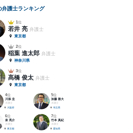
の弁護士ランキング
1
位
若井 亮
弁護士
東京都
2
位
稲葉 進太郎
弁護士
神奈川県
3
位
髙橋 俊太
弁護士
東京都
4
5
位
位
川添 圭
加藤 善大
弁護士
弁護士
大阪府
埼玉県
6
7
位
位
泉 亮介
竹本 真紀
弁護士
弁護士
東京都
愛知県