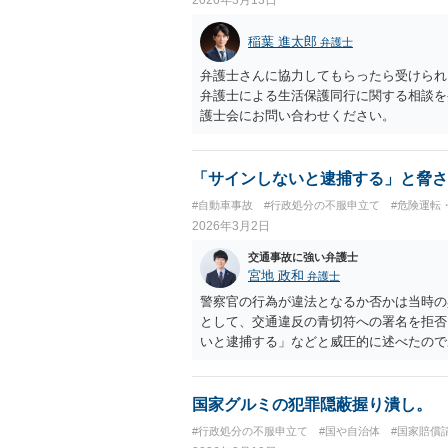
稲葉 進太郎
弁護士
弁護士さんに協力してもらったら受けられ
弁護士による生活保護同行に関する相談を
護士会にお問い合わせください。
「サインしないと逮捕する」と脅さ
#自動車事故
#行政処分の不服申立て
#危険運転
2026年3月2日
交通事故に強い弁護士
宮地 政和
弁護士
警察官の行為が違法となるか否かは当時の
として、交通違反の青切符への署名を拒否
いと逮捕する」などと威圧的に述べたので
国家グルミの犯罪隠蔽握り潰し。
#行政処分の不服申立て
#国や自治体
#国家賠償