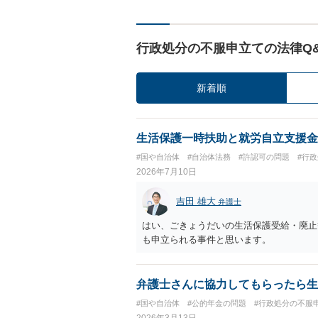
行政処分の不服申立ての法律Q
新着順
生活保護一時扶助と就労自立支援金
#国や自治体
#自治体法務
#許認可の問題
#行
2026年7月10日
吉田 雄大
弁護士
はい、ごきょうだいの生活保護受給・廃止
も申立られる事件と思います。
弁護士さんに協力してもらったら生
#国や自治体
#公的年金の問題
#行政処分の不服
2026年3月13日