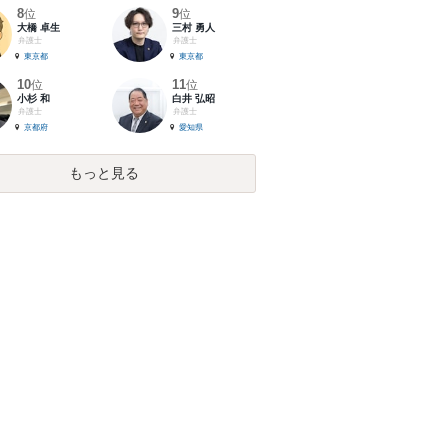
8
9
位
位
大橋 卓生
三村 勇人
弁護士
弁護士
東京都
東京都
10
11
位
位
小杉 和
白井 弘昭
弁護士
弁護士
京都府
愛知県
もっと見る