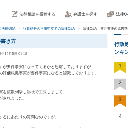
法律相談を投稿する
弁護士を探す
法律Q
法律Q&A
行政処分の不服申立ての法律Q&A
法律Q&A「答弁書後の原告
の書き方
行政
ンキ
5年12月5日 01:18
1
」が要件事実になってくるかと思慮しておりますが、

の評価根拠事実が要件事実になると認識しております。

2
実を複数列挙し訴状で主張しまして、

されました。

3
4
するにあたりの質問なのですが、
