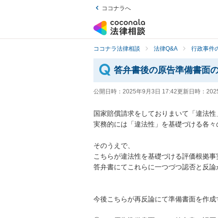
ココナラへ
ココナラ法律相談
法律Q&A
行政事件の
答弁書後の原告準備書面
公開日時：
2025年9月3日 17:42
更新日時：
202
国家賠償請求をしておりまいて「違法性
実務的には「違法性」を基礎づける各々
そのうえで、

こちらが違法性を基礎づける評価根拠事
答弁書にてこれらに一つづつ認否と反論が
今後こちらが再反論にて準備書面を作成