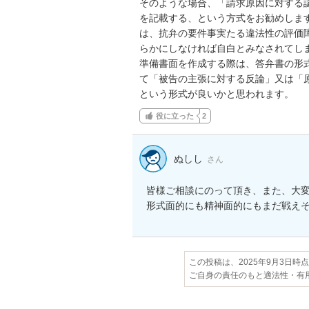
そのような場合、「請求原因に対する
を記載する、という方式をお勧めしま
は、抗弁の要件事実たる違法性の評価
らかにしなければ自白とみなされてしま
準備書面を作成する際は、答弁書の形
て「被告の主張に対する反論」又は「
という形式が良いかと思われます。
役に立った
2
ぬしし
さん
皆様ご相談にのって頂き、また、大変
形式面的にも精神面的にもまだ戦えそう
この投稿は、2025年9月3日時
ご自身の責任のもと適法性・有