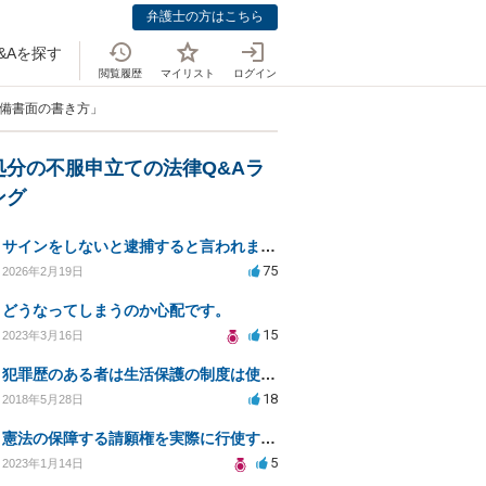
弁護士の方はこちら
&Aを探す
閲覧履歴
マイリスト
ログイン
準備書面の書き方」
処分の不服申立ての法律Q&Aラ
ング
サインをしないと逮捕すると言われました
75
2026年2月19日
どうなってしまうのか心配です。
15
2023年3月16日
犯罪歴のある者は生活保護の制度は使う権利は無いのでしょうか？
18
2018年5月28日
憲法の保障する請願権を実際に行使するには、具体的にはどのような手続きを踏めばよいのですか？
5
2023年1月14日