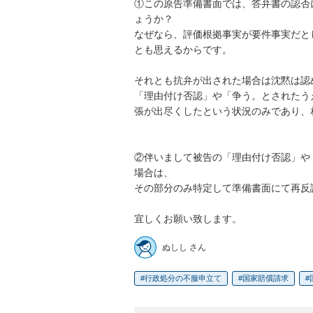
①この原告準備書面では、答弁書の認否
ょうか？

なぜなら、評価根拠事実が要件事実だと
とも思えるからです。

それとも抗弁が出された場合は沈黙は認
「理由付け否認」や「争う。とされたう
張が出尽くしたという状況のみであり、
②伴いまして被告の「理由付け否認」や
場合は、

その部分のみ特定して準備書面にて再反
宜しくお願い致します。
ぬしし さん
行政処分の不服申立て
国家賠償請求