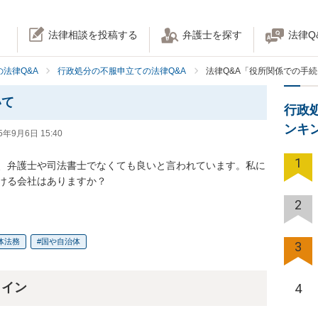
法律相談を投稿する
弁護士を探す
法律Q
法律Q&A
行政処分の不服申立ての法律Q&A
法律Q&A「役所関係での手
いて
行政
ンキ
5年9月6日 15:40
1
、弁護士や司法書士でなくても良いと言われています。私に
ける会社はありますか？
2
体法務
国や自治体
3
ライン
4