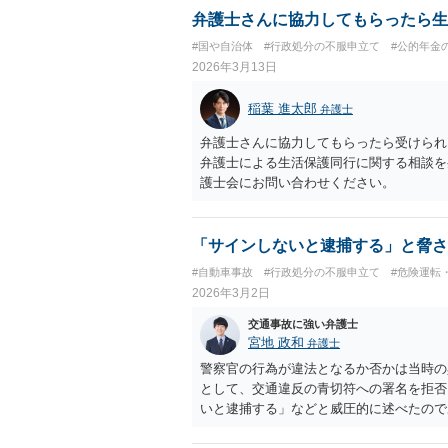
弁護士さんに協力してもらったら生
#国や自治体
#行政処分の不服申立て
#公的年金
2026年3月13日
稲葉 進太郎
弁護士
弁護士さんに協力してもらったら受けられ
弁護士による生活保護同行に関する相談を
護士会にお問い合わせください。
「サインしないと逮捕する」と脅さ
#自動車事故
#行政処分の不服申立て
#危険運転
2026年3月2日
交通事故に強い弁護士
宮地 政和
弁護士
警察官の行為が違法となるか否かは当時の
として、交通違反の青切符への署名を拒否
いと逮捕する」などと威圧的に述べたので