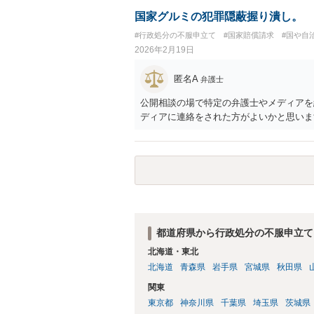
国家グルミの犯罪隠蔽握り潰し。
#行政処分の不服申立て
#国家賠償請求
#国や自
2026年2月19日
匿名A
弁護士
公開相談の場で特定の弁護士やメディアを
ディアに連絡をされた方がよいかと思いま
都道府県から行政処分の不服申立て
北海道・東北
北海道
青森県
岩手県
宮城県
秋田県
関東
東京都
神奈川県
千葉県
埼玉県
茨城県