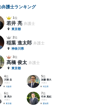
の弁護士ランキング
1
位
若井 亮
弁護士
東京都
2
位
稲葉 進太郎
弁護士
神奈川県
3
位
髙橋 俊太
弁護士
東京都
4
5
位
位
川添 圭
加藤 善大
弁護士
弁護士
大阪府
埼玉県
6
7
位
位
泉 亮介
竹本 真紀
弁護士
弁護士
東京都
愛知県