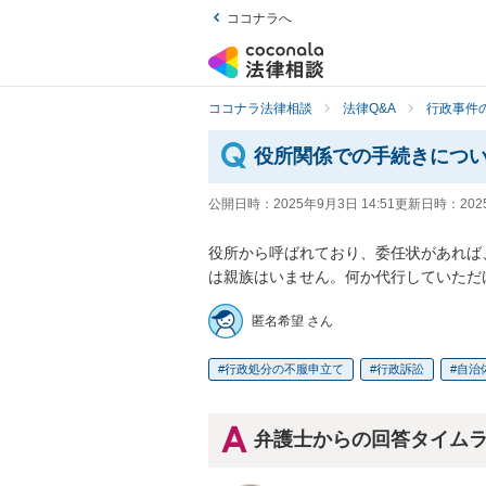
ココナラへ
ココナラ法律相談
法律Q&A
行政事件の
役所関係での手続きにつ
公開日時：
2025年9月3日 14:51
更新日時：
202
役所から呼ばれており、委任状があれば
は親族はいません。何か代行していただ
匿名希望 さん
行政処分の不服申立て
行政訴訟
自治
弁護士からの回答タイム