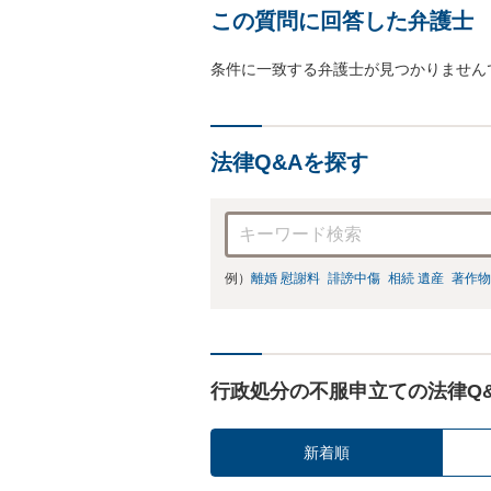
この質問に回答した弁護士
条件に一致する弁護士が見つかりません
法律Q&Aを探す
例）
離婚 慰謝料
誹謗中傷
相続 遺産
著作物
行政処分の不服申立ての法律Q
新着順