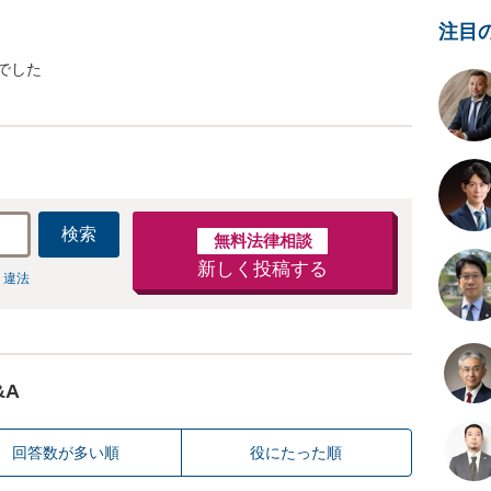
注目
でした
検索
無料法律相談
新しく投稿する
 違法
&A
回答数が多い順
役にたった順