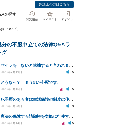
弁護士の方はこちら
&Aを探す
閲覧履歴
マイリスト
ログイン
続きについて」
処分の不服申立ての法律Q&Aラ
ング
サインをしないと逮捕すると言われました
75
2026年2月19日
どうなってしまうのか心配です。
15
2023年3月16日
犯罪歴のある者は生活保護の制度は使う権利は無いのでしょうか？
18
2018年5月28日
憲法の保障する請願権を実際に行使するには、具体的にはどのような手続きを踏めばよいのですか？
5
2023年1月14日