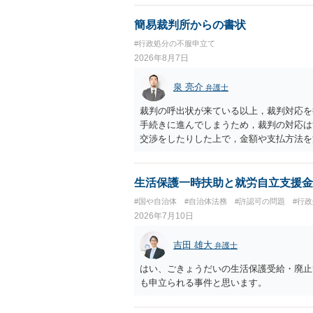
簡易裁判所からの書状
#行政処分の不服申立て
2026年8月7日
泉 亮介
弁護士
裁判の呼出状が来ている以上，裁判対応を
手続きに進んでしまうため，裁判の対応は
交渉をしたりした上で，金額や支払方法を
談を希望される場合は，希望する弁護士に
生活保護一時扶助と就労自立支援金
#国や自治体
#自治体法務
#許認可の問題
#行
2026年7月10日
吉田 雄大
弁護士
はい、ごきょうだいの生活保護受給・廃止
も申立られる事件と思います。