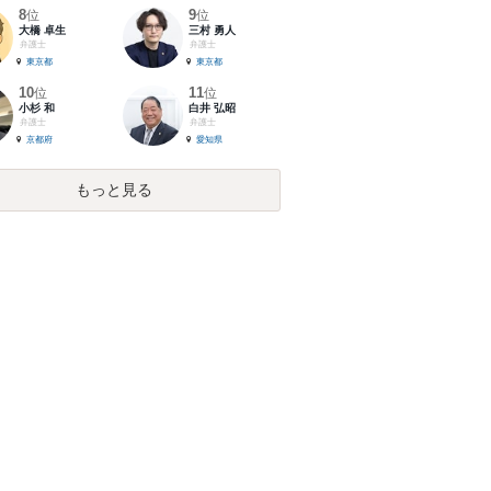
8
9
位
位
大橋 卓生
三村 勇人
弁護士
弁護士
東京都
東京都
10
11
位
位
小杉 和
白井 弘昭
弁護士
弁護士
京都府
愛知県
もっと見る