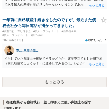
て，プライバシー権侵害や名誉権侵害として相手から逆に請求を受け
である知人の差押財産が見つからないということであれば、現実的に
るきっかけとなりかねないため，避けたほうが良いかと思われます。
それ以上の回収は難しいかと思われます。
一年前に自己破産手続きをしたのですが、最近また債
務会社から毎日電話が掛かってきました。
#強制執行・差し押さえ
#個人・プライベート
#消費者金融
#個人・プライベート
#自己破産
2026年6月12日
役にたった
1
本庄 卓磨
弁護士
担当していた弁護士を確認できるかどうか、破産申立てをした裁判所
（横浜地裁でしょうか？）に連絡してみるのは、いかがでしょうか。
もっとみる
都道府県から強制執行・差し押さえに強い弁護士を探す
北海道・東北