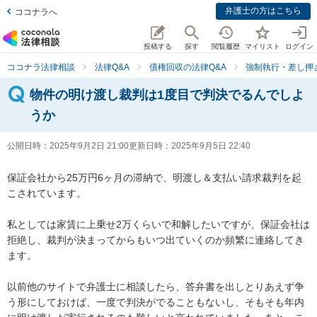
弁護士の方はこちら
ココナラへ
投稿する
探す
閲覧履歴
マイリスト
ログイン
ココナラ法律相談
法律Q&A
債権回収の法律Q&A
強制執行・差し押
物件の明け渡し裁判は1度目で判決でるんでしよ
うか
公開日時：
2025年9月2日 21:00
更新日時：
2025年9月5日 22:40
保証会社から25万円6ヶ月の滞納で、明渡し＆支払い請求裁判を起
こされています。

私としては家賃に上乗せ2万くらいで和解したいですが、保証会社は
拒絶し、裁判が決まってからもいつ出ていくのか頻繁に連絡してき
ます。

以前他のサイトで弁護士に相談したら、答弁書を出しとりあえず争
う形にしておけば、一度で判決がでることもないし、そもそも年内