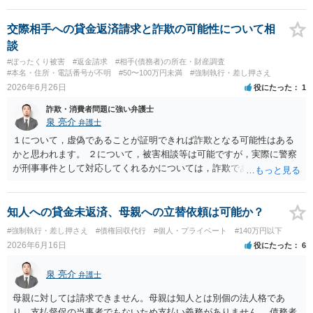
交際相手への貸金返済請求と詐欺の可能性について相
談
#ぼったくり被害
#返金請求
#相手(債務者)の所在・財産調査
#本名・住所・電話番号が不明
#50〜100万円未満
#強制執行・差し押さえ
2026年6月26日
役にたった
1
詐欺・消費者問題に強い弁護士
泉 亮介
弁護士
１について，虚偽であることが証明できれば詐欺となる可能性はある
かと思われます。 ２について，被害相談等は可能ですが，実際に警察
が刑事事件として対応してくれるかについては，詐欺であることをど
の程度証明できる資料があるかによってくぁってくるかと思われま
す。 ３について，相手と連絡が取れるのであれば内容証明や電話での
連絡等から交渉をすることtなるかと思われます。弁護士を立てること
知人への貸金未返済、母親への立替依頼は可能か？
を想定されている場合，裁判をする場合だと，弁護士費用との関係か
#強制執行・差し押さえ
#債権回収代行
#個人・プライベート
#140万円以下
ら全額回収できたとしてもご自身の経済的な利益は少ないかと思われ
2026年6月16日
役にたった
6
ます。 ４について，実際の内容次第ですが，可能な場合も多いです。
５について，可能かと思われます。 ６について，内容証明については
泉 亮介
弁護士
住んで居る場所が判明しないと送付は出来ないでしょう。裁判手続き
については，住民票上の住所へ住んでいないことを調査したうえで，
母親に対しては請求できません。母親は知人とは別個の法人格であ
公示送達という方法により訴訟提起することとなります。 ７につい
り、支払督促の当事者でもないため支払い義務がありません。 債務者