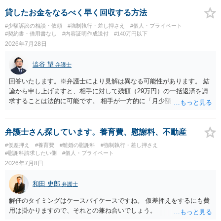
貸したお金をなるべく早く回収する方法
#少額訴訟の相談・依頼
#強制執行・差し押さえ
#個人・プライベート
#契約書・借用書なし
#内容証明作成送付
#140万円以下
2026年7月28日
澁谷 望
弁護士
回答いたします。※弁護士により見解は異なる可能性があります。 結
論から申し上げますと、相手に対して残額（29万円）の一括返済を請
求することは法的に可能です。 相手が一方的に「月少額ずつ返す」と
言ってきたとしても、あなたが同意していない以上、分割払いの合意
は成立していません。当初の返済期日も過ぎているため、一括返済を
求める権利があります。 具体的には、以下の手順で進めるのが効果的
弁護士さん探しています。養育費、慰謝料、不動産
です。 分割拒否と一括請求の通知：PayPayのメッセージ等で「分割
#仮差押え
#養育費
#離婚の慰謝料
#強制執行・差し押さえ
払いには同意していないため、残額の一括払いを求める」旨を明確に
#慰謝料請求したい側
#個人・プライベート
伝えます。 相手の本名・住所の確認：応じない場合に法的手段（少額
2026年7月8日
訴訟など）をとるには、相手の身元が必要です。分からない場合は、
まず本名や住所の特定を進めてください。 相手が購入した高額商品
和田 史郎
弁護士
（Switch2等）の事実も踏まえ、応じない場合は法的措置を辞さない姿
勢で交渉に臨むのが現実的かと思います。
解任のタイミングはケースバイケースですね。 仮差押えをするにも費
用は掛かりますので、それとの兼ね合いでしょう。