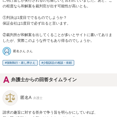
に明け渡しが実行されるのも難しいと言われていました。あと、こ
の程度なら和解案を裁判官が出す可能性が高いとも。

①判決は1度目ででるものでしようか？

保証会社は1度目で必ず出ると言います。

②裁判所が和解案を出してくることが多いとサイトに書いてありま
したが、実際このような件でもあり得るのでしょうか。
匿名さん さん
強制執行・差し押さえ
少額訴訟の相談・依頼
弁護士からの回答タイムライン
匿名A
弁護士
請求の趣旨に対する答弁で争う旨を明らかにしていれば、
