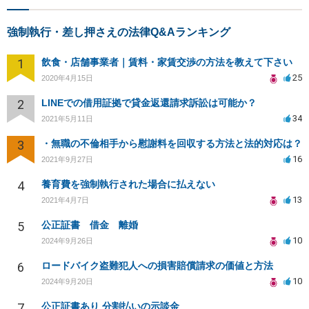
強制執行・差し押さえの法律Q&Aランキング
1
飲食・店舗事業者｜賃料・家賃交渉の方法を教えて下さい
25
2020年4月15日
2
LINEでの借用証拠で貸金返還請求訴訟は可能か？
34
2021年5月11日
3
・無職の不倫相手から慰謝料を回収する方法と法的対応は？
16
2021年9月27日
4
養育費を強制執行された場合に払えない
13
2021年4月7日
5
公正証書 借金 離婚
10
2024年9月26日
6
ロードバイク盗難犯人への損害賠償請求の価値と方法
10
2024年9月20日
7
公正証書あり 分割払いの示談金