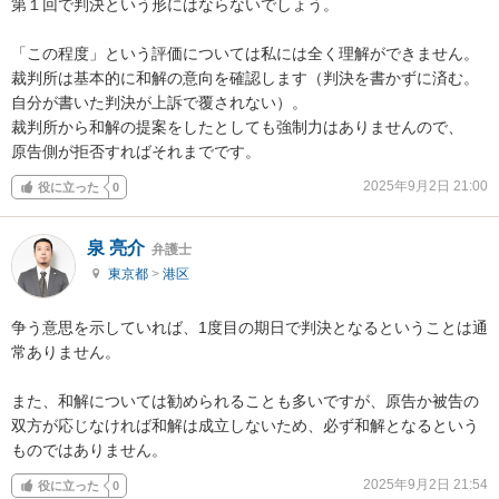
第１回で判決という形にはならないでしょう。

「この程度」という評価については私には全く理解ができません。

裁判所は基本的に和解の意向を確認します（判決を書かずに済む。
自分が書いた判決が上訴で覆されない）。

裁判所から和解の提案をしたとしても強制力はありませんので、

原告側が拒否すればそれまでです。
2025年9月2日 21:00
役に立った
0
泉 亮介
弁護士
東京都
>
港区
争う意思を示していれば、1度目の期日で判決となるということは通
常ありません。

また、和解については勧められることも多いですが、原告か被告の
双方が応じなければ和解は成立しないため、必ず和解となるという
ものではありません。
2025年9月2日 21:54
役に立った
0