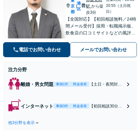
東
港
20:55（土日祝
京
駅
から徒
|
区
都
日）
歩3分
【全国対応】【初回相談無料／24時
間メール受付】採用・転職掲示板、
飲食店の口コミサイトなどの風評被
害対策など実績あり！【刑事】犯罪
の種類を問わず相談可。可能な限り
電話でお問い合わせ
メールでお問い合わせ
早期対応で駆けつけサポート【労
働】不当解雇・残業代請求はおまか
せください
注力分野
離婚・男女問題
【土日・夜間対応
事例1件
料金表有
可】【初回相談30
分無料】「相手方
から書面を提示さ
インターネット
【初回相談30分無
事例3件
料金表有
れたら、サインす
料】状況に応じて
る前にご相談を」
手段を使い分け、
経験豊富な弁護士
他3分野を表示
適切な方法で投稿
が全力で交渉にあ
の削除・発信者情
たります！相手方
報開示請求をおこ