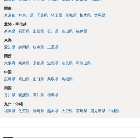
者に帰属させる、あるいはベンダーに帰属させつつ利用者に独占的な
関東
使用権を認めるといった整理をすることも可能です。 したがって、費
東京都
神奈川県
千葉県
埼玉県
茨城県
栃木県
群馬県
用負担のみをもって著作権の帰属が決まるものではなく、著作物を創
作した主体と、当事者間の契約内容によって決まると考えられます。
北陸・甲信越
新潟県
長野県
山梨県
石川県
富山県
福井県
東海
愛知県
静岡県
岐阜県
三重県
関西
大阪府
兵庫県
京都府
滋賀県
奈良県
和歌山県
中国
広島県
岡山県
山口県
鳥取県
島根県
四国
香川県
愛媛県
高知県
徳島県
九州・沖縄
福岡県
佐賀県
長崎県
熊本県
大分県
宮崎県
鹿児島県
沖縄県