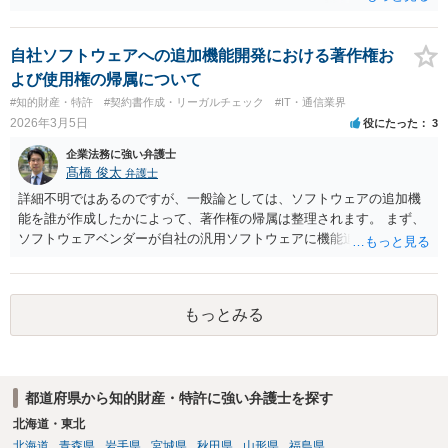
えます。「最初の実用新案技術評価書の謄本の送達があつた日から二
月を経過」すると、クレーム訂正ができなくなるのでご留意ください
（実案法１４条の２第１項）。なお、条文上、「最初の」との限定が
自社ソフトウェアへの追加機能開発における著作権お
あることからも、法は、２回目以降の実用新案技術評価書を予定して
よび使用権の帰属について
います。
#知的財産・特許
#契約書作成・リーガルチェック
#IT・通信業界
2026年3月5日
役にたった
3
企業法務に強い弁護士
髙橋 俊太
弁護士
詳細不明ではあるのですが、一般論としては、ソフトウェアの追加機
能を誰が作成したかによって、著作権の帰属は整理されます。 まず、
ソフトウェアベンダーが自社の汎用ソフトウェアに機能追加を行った
場合、そのプログラムを実際に作成したのがベンダーであれば、特段
の合意がない限り、追加部分を含めたプログラムの著作権は原則とし
てベンダーに帰属します。利用者が費用を負担している場合でも、そ
もっとみる
れだけで著作権が利用者に移転するわけではありません。 一方、利用
者側に認められるのは通常、その追加機能を含むソフトウェアを契約
の範囲内で利用する権利（使用許諾）にとどまることが多く、その具
体的な範囲は契約内容によって決まります。たとえば、当該利用者の
都道府県から知的財産・特許に強い弁護士を探す
みが使用できるのか、ベンダーが他の顧客にも同様の機能を提供でき
るのか、といった点は契約によって調整されるのが一般的です。 ま
北海道・東北
た、契約で特別の定めを設けることにより、追加機能の著作権を利用
北海道
青森県
岩手県
宮城県
秋田県
山形県
福島県