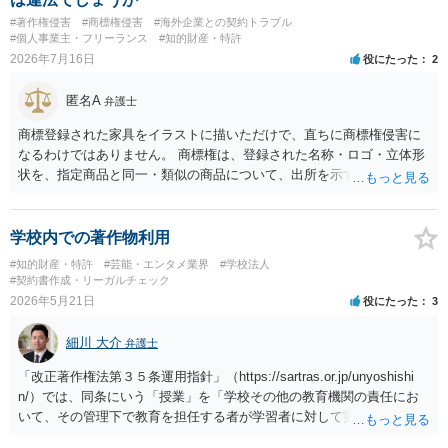
#著作権侵害
#商標権侵害
#海外企業との契約トラブル
#個人事業主・フリーランス
#知的財産・特許
2026年7月16日
役にたった
2
匿名A
弁護士
商標登録された家具をイラストに描いただけで、直ちに商標権侵害に
なるわけではありません。 商標権は、登録された名称・ロゴ・立体形
状を、指定商品と同一・類似の商品について、出所を示す表示として
使用した場合に問題となります。したがって、家具を作品の題材とし
て描くにとどまる場合は、通常、商標権侵害にはなりにくいと考えら
れます。 ただし、家具名や特徴的な形状を商品名・広告に大きく表示
学校内での著作物利用
し、公式商品やライセンス商品と誤認させる販売方法であれば、商標
#知的財産・特許
#芸能・エンタメ業界
#学校法人
権や不正競争防止法上の問題が生じ得ます。家具のデザインに著作権
#契約書作成・リーガルチェック
が認められる場合は、著作権も別途問題となります。 無料のSNS投稿
2026年5月21日
役にたった
3
やプレゼントでも、著作権侵害は成立し得ます。商標権については、
有料か無料かよりも、商標として使用しているかが重要です。 また、
細川 大介
弁護士
日本の商標権は原則として日本国内にのみ効力を持ちます。外国で販
売する場合は、販売国の商標・意匠等を確認する必要があります。 他
「改正著作権法第３５条運用指針」（https://sartras.or.jp/unyoshishi
の作家の例は、許諾を得ている、権利が消滅している、侵害に当たら
n/）では、同条にいう「授業」を「学校その他の教育機関の責任にお
ない、又は単に権利行使されていないなど、様々な可能性がありま
いて、その管理下で教育を担任する者が学習者に対して実施する教育
す。他人が販売していることだけでは、適法とは判断できません。
活動」と定義しています。 該当例として講義・実習、特別活動（学