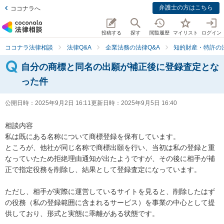
弁護士の方はこちら
ココナラへ
投稿する
探す
閲覧履歴
マイリスト
ログイン
ココナラ法律相談
法律Q&A
企業法務の法律Q&A
知的財産・特許の法
自分の商標と同名の出願が補正後に登録査定とな
った件
公開日時：
2025年9月2日 16:11
更新日時：
2025年9月5日 16:40
相談内容

私は既にある名称について商標登録を保有しています。

ところが、他社が同じ名称で商標出願を行い、当初は私の登録と重
なっていたため拒絶理由通知が出たようですが、その後に相手が補
正で指定役務を削除し、結果として登録査定になっています。

ただし、相手が実際に運営しているサイトを見ると、削除したはず
の役務（私の登録範囲に含まれるサービス）を事業の中心として提
供しており、形式と実態に乖離がある状態です。
