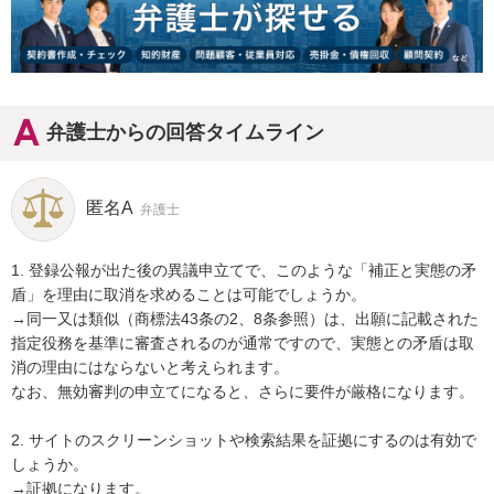
弁護士からの回答タイムライン
匿名A
弁護士
1. 登録公報が出た後の異議申立てで、このような「補正と実態の矛
盾」を理由に取消を求めることは可能でしょうか。

→同一又は類似（商標法43条の2、8条参照）は、出願に記載された
指定役務を基準に審査されるのが通常ですので、実態との矛盾は取
消の理由にはならないと考えられます。

なお、無効審判の申立てになると、さらに要件が厳格になります。

2. サイトのスクリーンショットや検索結果を証拠にするのは有効で
しょうか。

→証拠になります。
