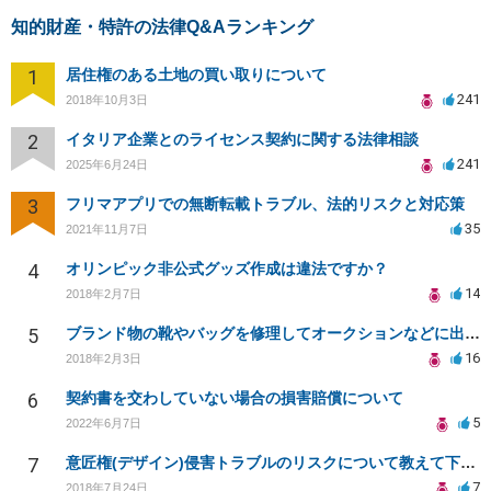
知的財産・特許の法律Q&Aランキング
1
居住権のある土地の買い取りについて
241
2018年10月3日
2
イタリア企業とのライセンス契約に関する法律相談
241
2025年6月24日
3
フリマアプリでの無断転載トラブル、法的リスクと対応策
35
2021年11月7日
4
オリンピック非公式グッズ作成は違法ですか？
14
2018年2月7日
5
ブランド物の靴やバッグを修理してオークションなどに出品したりすることは商標権の侵害にあたりますか？
16
2018年2月3日
6
契約書を交わしていない場合の損害賠償について
5
2022年6月7日
7
意匠権(デザイン)侵害トラブルのリスクについて教えて下さい。
7
2018年7月24日