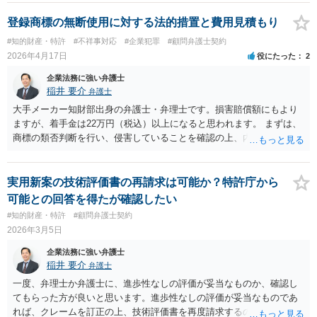
級活動・クラブ活動・学校行事等）、部活動、課外補習授業等を、該
当しない例として自主的なボランティア活動・保護者会・ＰＴＡ活動
登録商標の無断使用に対する法的措置と費用見積もり
等を列挙しています。 本件をこれに当てはめますと、 ①主体である学
#知的財産・特許
#不祥事対応
#企業犯罪
#顧問弁護士契約
校司書は、学校図書館法第６条第１項上「専ら学校図書館の職務に従
2026年4月17日
役にたった
2
事する職員」と位置づけられ、運用指針にいう「教育を担任する者」
に該当しません。 ②活動内容も、特別活動・学校行事等ではなく、図
企業法務に強い弁護士
書館独自の読書推進活動であり、該当例のいずれにも当たりません。
稲井 要介
弁護士
したがって、本件展示は「授業の過程」要件を満たさず、３５条によ
大手メーカー知財部出身の弁護士・弁理士です。損害賠償額にもより
る適法化はできないと考えられます。 ただし、繰り返しになります
ますが、着手金は22万円（税込）以上になると思われます。 まずは、
が、ご相談のケースのような事案が裁判沙汰になることが現実的には
商標の類否判断を行い、侵害していることを確認の上、内容証明を送
ほぼないため、今後も裁判例が積み重なる可能性がきわめて低く、ど
付し、差止・損害賠償を請求していくことになります。交渉次第で
ちらの解釈が正しいのかについて司法の判断が下されることがないも
は、ライセンス許諾をすることも考えられます。
のと思われます。
実用新案の技術評価書の再請求は可能か？特許庁から
可能との回答を得たが確認したい
#知的財産・特許
#顧問弁護士契約
2026年3月5日
企業法務に強い弁護士
稲井 要介
弁護士
一度、弁理士か弁護士に、進歩性なしの評価が妥当なものか、確認し
てもらった方が良いと思います。進歩性なしの評価が妥当なものであ
れば、クレームを訂正の上、技術評価書を再度請求するのが良いと考