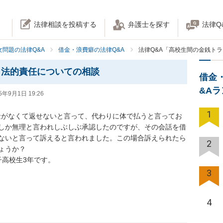
法律相談を投稿する
弁護士を探す
法律Q
女問題の法律Q&A
借金・浪費癖の法律Q&A
法律Q&A「高校生間の金銭ト
と法的責任についての相談
借金
&A
5年9月1日 19:26
1
お金がなくて返せないと言って、代わりに体で払うと言ってお
しか無理と言われしぶしぶ承認したのですが、その会話を借
ないと言って訴えると言われました。この場合訴えられたら
2
うか？

子高校生3年です。
3
4