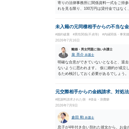
寄りの法律事務所に関係資料一式をご持参の
れを見る限り、100万円は貸付金ではなく
む１００万円の貸付に至るまでのやり取り
金銭であったと評価される可能性はあると考
いうLINEや誓約書は、裁判上どの程度証
未入籍の元同棲相手からの不当な金
ない限り、具体的な判断はできませんが、
#婚約破棄
#異性関係(不貞等)
#内縁関係・事実
から100万円を貸付扱いに変更すること
2026年7月16日
正当な権利がないのに利益を取得した）と
はないかと存じます。 ④ 私は現在、収入
離婚・男女問題に強い弁護士
再婚したが主人はお金に厳しい為、一括で
泉 亮介
弁護士
払いになる可能性はありますか。 ⇒判決
明確な合意ができていないとなると、退去
を差し押さえられ、そこから債権回収が
ないように思われます。 仮に婚約が成立
すので、その場合は分割払いにより支払うこ
るため検討しておく必要があるでしょう。
円のみ和解交渉を続けるべきでしょうか。
ら回答をさせると良いでしょう。
する必要はないと考えられるため、 12
元交際相手からの金銭請求、対処法
#慰謝料請求された側
#借金・浪費癖
2026年7月9日
倉田 勲
弁護士
息子が4年付き合い別れた彼女から、お金