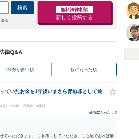
検索
無料法律相談
新しく投稿する
 違法
法律Q&A
回答数が多い順
役にたった順
っていたお金を1年後いまさら脅迫罪として通
貞等)
#借金・浪費癖
#裁判
役にたった
3
せていただきます。 ご参考にしていただき、ご心配であれば最