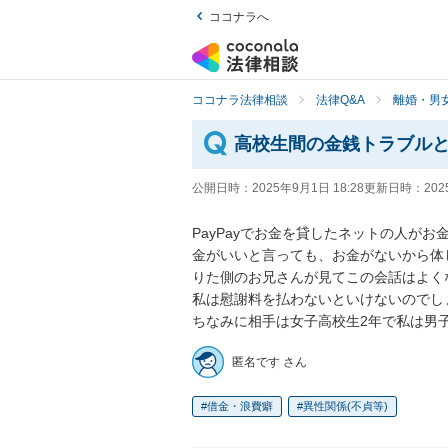
ココナラへ
ココナラ法律相談
法律Q&A
離婚・男
高校生間の金銭トラブル
公開日時：
2025年9月1日 18:28
更新日時：
202
PayPayでお金を貸したネットの人が
金がいいと言っても、お金がないから体
りた側のお兄さんが見てこの会話はよく
私は慰謝料を払わないといけないのでしょ
ちなみに相手は女子高校生2年で私は男
匿名です さん
借金・浪費癖
異性関係(不貞等)