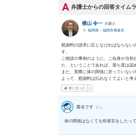
弁護士からの回答タイム
横山 令一
弁護士
福岡県
>
福岡市博多区
慰謝料の請求に応じなければならない
す。

ご相談の事例のように、ご自身が当初
た、ということであれば、落ち度は認め
また、実際に体の関係に至っていない
よって、慰謝料は払わなくてよいと考
役に立った
1
匿名です
さん
体の関係はなくても性発言をしたっ