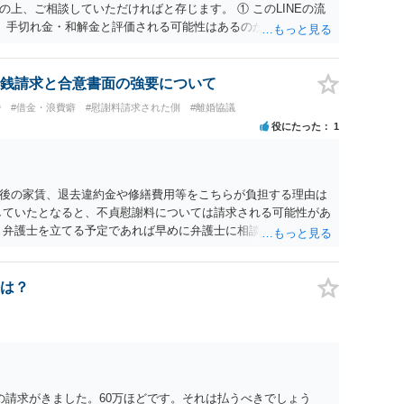
上、ご相談していただければと存じます。 ① このLINEの流
、手切れ金・和解金と評価される可能性はあるのか ⇒LINEを含
等の経緯、誓約書の内容等を踏まえて、関係を清算するための
えます。 ② 「今後一切関与しないなら100万円振り込む」と
拠価値があるのか ⇒前後のやり取りや誓約書の具体的内容を見
銭請求と合意書面の強要について
一定の証拠価値はあると考えます。 ③ 借用書があっても、後
婚
#借金・浪費癖
#慰謝料請求された側
#離婚協議
は認められるのか。 ⇒おそらく１００万円は不当利得（受け取る
役にたった
1
して返還請求されているものかと推察しますので、 貸金返還で
も不安定で貯金もなくリボ払い借金が既に約100万あり。今年に
220万円を支払う事は困難 仮に裁判で敗訴した場合でも、分割
となり敗訴してしまった場合は、強制執行により不動産等の財産
後の家賃、退去違約金や修繕費用等をこちらが負担する理由は
図られることになりますが、 和解であれば柔軟な解決が可能で
していたとなると、不貞慰謝料については請求される可能性があ
とも十分可能です。 ⑤ このような事情であれば、私は120万
 弁護士を立てる予定であれば早めに弁護士に相談し、弁護士か
 ⇒ご相談者様の認識を前提にすれば、１００万円も含めて返済
0万円のみについて交渉を続けることがベターかと存じます。
は？
の請求がきました。60万ほどです。それは払うべきでしょう