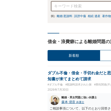
例）
離婚 慰謝料
誹謗中傷
相続 遺産
著作物
借金・浪費癖による離婚問題の
新着順
ダブル不倫・借金・手切れ金だと思
知書が来てまとめて請求
#ダブル不倫
#慰謝料請求された側
#異性関係(不
2026年7月30日
離婚・男女問題に強い弁護士
森本 偲音
弁護士
ご相談事項について、以下のとおり回答さ