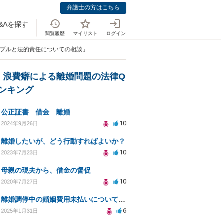
弁護士の方はこちら
&Aを探す
閲覧履歴
マイリスト
ログイン
ラブルと法的責任についての相談」
・浪費癖による離婚問題の法律Q
ランキング
公正証書 借金 離婚
10
2024年9月26日
離婚したいが、どう行動すればよいか？
10
2023年7月23日
母親の現夫から、借金の督促
10
2020年7月27日
離婚調停中の婚姻費用未払いについての相談
6
2025年1月31日