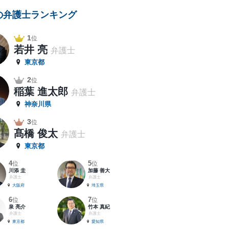
の弁護士ランキング
1
位
若井 亮
弁護士
東京都
2
位
稲葉 進太郎
弁護士
神奈川県
3
位
髙橋 俊太
弁護士
東京都
4
5
位
位
川添 圭
加藤 善大
弁護士
弁護士
大阪府
埼玉県
6
7
位
位
泉 亮介
竹本 真紀
弁護士
弁護士
東京都
愛知県