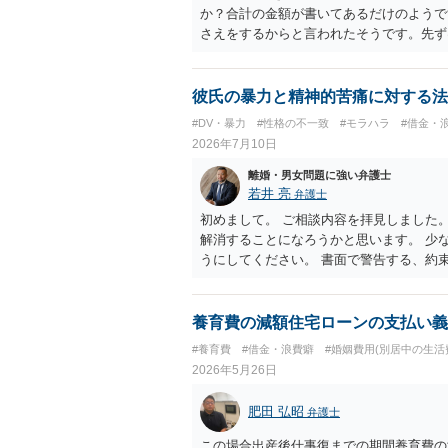
か？合計の金額が書いてあるだけのようで
さえをするからと言われたそうです。先ず
もそも支払うべきものか判断できませんの
については、その前段として裁判手続きを
差し押さえはできません。
彼氏の暴力と精神的苦痛に対する法
#DV・暴力
#性格の不一致
#モラハラ
#借金・
2026年7月10日
離婚・男女問題に強い弁護士
若井 亮
弁護士
初めまして。 ご相談内容を拝見しました
解消することになろうかと思います。 少
うにしてください。 書面で警告する、約
く、突発的な攻撃を防げるものではありま
てください。
養育費の減額住宅ローンの支払い義
#養育費
#借金・浪費癖
#婚姻費用(別居中の生活
2026年5月26日
肥田 弘昭
弁護士
この場合出産後仕事復までの期間養育費の