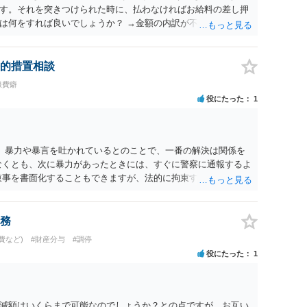
す。それを突きつけられた時に、払わなければお給料の差し押
は何をすれば良いでしょうか？ →金額の内訳が不明であればそ
で、まずは内訳を聞くことでしょう。 なお、給料の差し押さえ
経る必要がありますので、支払いしない場合でも直ちに給料の
的措置相談
浪費癖
役にたった
1
。 暴力や暴言を吐かれているとのことで、一番の解決は関係を
なくとも、次に暴力があったときには、すぐに警察に通報するよ
束事を書面化することもできますが、法的に拘束するものではな
せん。 ご自身の身の安全を確保することを第一とするようにし
務
費など)
#財産分与
#調停
役にたった
1
減額はいくらまで可能なのでしょうか？との点ですが、お互い