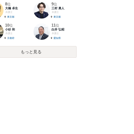
8
9
位
位
大橋 卓生
三村 勇人
弁護士
弁護士
東京都
東京都
10
11
位
位
小杉 和
白井 弘昭
弁護士
弁護士
京都府
愛知県
もっと見る