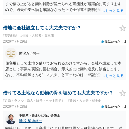
まで積み上がると契約解除が認められる可能性が飛躍的に高まります
ので、過去の支払額を確認なさった上で全保連の説明が正しければ、
全部又は一部を支払うのが最善の方法です。 約半年間も放置されてい
た理由は気になるところですが、中身のある返答は期待できないと思
います。
借地に会社設立しても大丈夫ですか？
#契約解除
#住民・入居者・買主側
2026年7月29日
役にたった
2
匿名A
弁護士
住宅用として土地を借りておられるわけですから、会社を設立して本
店として事業を実際に営む場合、形式的には契約違反に該当します。
なお、不動産屋さんが「大丈夫」と言ったのは「登記だけなら実務上
トラブルになることは少ない」という経験則に基づいたものと推測さ
れますが、これは法的な保証ではありません。 ただ、解除まで認めら
れるかどうかについては信頼関係が破壊されたかどうかで判断されま
借りてる土地なら動物の骨を埋めても大丈夫ですか？
すので、建物を事務所・店舗用に大きく改築する等までなさらない限
#近隣トラブル（隣人・騒音・ペット問題）
#住民・入居者・買主側
り、リスクはそれほど大きくないかもしれません。 しかしそれでも、
2026年7月28日
役にたった
2
大家さんが契約違反を口実に、将来の更新時に更新料の上乗せを要求
したり、立ち退きを迫る材料に使ったりする可能性は否定できませ
不動産・住まいに強い弁護士
ん。
澁谷 望
弁護士
回答いたします。※弁護士により見解は異なる可能性があります。 結