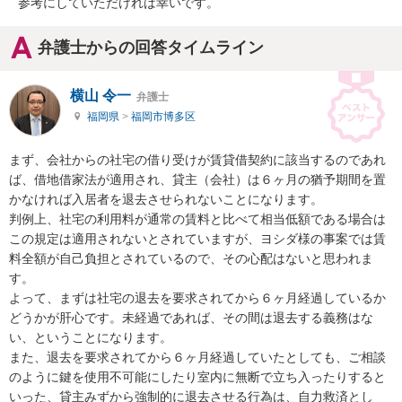
参考にしていただければ幸いです。
弁護士からの回答タイムライン
横山 令一
弁護士
福岡県
>
福岡市博多区
まず、会社からの社宅の借り受けが賃貸借契約に該当するのであれ
ば、借地借家法が適用され、貸主（会社）は６ヶ月の猶予期間を置
かなければ入居者を退去させられないことになります。

判例上、社宅の利用料が通常の賃料と比べて相当低額である場合は
この規定は適用されないとされていますが、ヨシダ様の事案では賃
料全額が自己負担とされているので、その心配はないと思われま
す。

よって、まずは社宅の退去を要求されてから６ヶ月経過しているか
どうかが肝心です。未経過であれば、その間は退去する義務はな
い、ということになります。

また、退去を要求されてから６ヶ月経過していたとしても、ご相談
のように鍵を使用不可能にしたり室内に無断で立ち入ったりすると
いった、貸主みずから強制的に退去させる行為は、自力救済とし