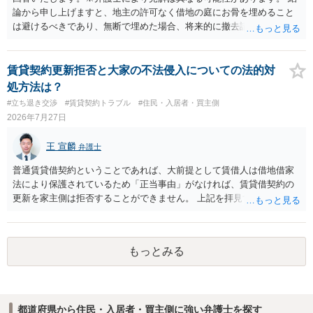
論から申し上げますと、地主の許可なく借地の庭にお骨を埋めること
は避けるべきであり、無断で埋めた場合、将来的に撤去請求や退去時
の損害賠償（原状回復費用）を求められるリスクがあります。 法律
上、自分のペットの遺骨を埋める行為自体は墓地埋葬法違反や不法投
棄には該当しないため、犯罪になるわけではありません。しかし、建
賃貸契約更新拒否と大家の不法侵入についての法的対
物の所有者は質問者様であっても、土地の所有権はあくまで地主にあ
処方法は？
ります。そのため、地主に無断でお骨を埋める行為は、他人の所有権
#立ち退き交渉
#賃貸契約トラブル
#住民・入居者・買主側
を侵害する行為や、借地人としての善管注意義務違反とみなされる可
2026年7月27日
能性が高いのが私見です。 どうしてもお近くで供養されたい場合は、
事前に地主へ相談して許可を得るか、土地に直接埋めずに大きめの鉢
王 宣麟
弁護士
植え等で供養する「プランター葬」や、ペット霊園等への納骨を検討
されるのが確実かと思います。
普通賃貸借契約ということであれば、大前提として賃借人は借地借家
法により保護されているため「正当事由」がなければ、賃貸借契約の
更新を家主側は拒否することができません。 上記を拝見する限り、通
常どおり賃料を支払い続けている状況であれば、単に「部屋の内部を
定期確認させてもらないこと」が直ちに正当事由に当たるとは思えま
せんので、更新拒絶を拒否される方向性でよろしいかと存じます。 そ
もっとみる
の交渉の中で、一定の金銭をもらえれば退去には応じる旨交渉をして
みるのはいかがでしょうか。 過去に賃借人の許可なく無断で賃貸人が
入室する行為自体は不法行為となり、また刑事的にも住居侵入罪が成
立する可能性がありますので、これを理由に一定の金銭賠償を求める
都道府県から住民・入居者・買主側に強い弁護士を探す
のも一つでしょう。