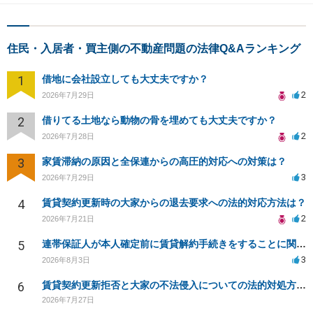
住民・入居者・買主側の不動産問題の法律Q&Aランキング
1
借地に会社設立しても大丈夫ですか？
2
2026年7月29日
2
借りてる土地なら動物の骨を埋めても大丈夫ですか？
2
2026年7月28日
3
家賃滞納の原因と全保連からの高圧的対応への対策は？
3
2026年7月29日
4
賃貸契約更新時の大家からの退去要求への法的対応方法は？
2
2026年7月21日
5
連帯保証人が本人確定前に賃貸解約手続きをすることに関して
3
2026年8月3日
6
賃貸契約更新拒否と大家の不法侵入についての法的対処方法は？
2026年7月27日