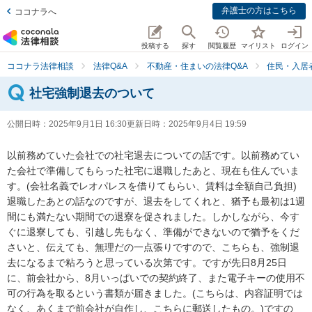
弁護士の方はこちら
ココナラへ
投稿する
探す
閲覧履歴
マイリスト
ログイン
ココナラ法律相談
法律Q&A
不動産・住まいの法律Q&A
住民・入居
社宅強制退去のついて
公開日時：
2025年9月1日 16:30
更新日時：
2025年9月4日 19:59
以前務めていた会社での社宅退去についての話です。以前務めてい
た会社で準備してもらった社宅に退職したあと、現在も住んでいま
す。(会社名義でレオパレスを借りてもらい、賃料は全額自己負担)
退職したあとの話なのですが、退去をしてくれと、猶予も最初は1週
間にも満たない期間での退寮を促されました。しかしながら、今す
ぐに退寮しても、引越し先もなく、準備ができないので猶予をくだ
さいと、伝えても、無理だの一点張りですので、こちらも、強制退
去になるまで粘ろうと思っている次第です。ですが先日8月25日
に、前会社から、8月いっぱいでの契約終了、また電子キーの使用不
可の行為を取るという書類が届きました。(こちらは、内容証明では
なく、あくまで前会社が自作し、こちらに郵送したもの。)ですの