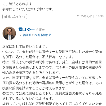
て、違法とされます。

参考にしていただければ幸いです。
2025年9月1日 16:30
役に立った
1
横山 令一
弁護士
福岡県
>
福岡市博多区
追記に対して回答いたします。

①について、会社が勝手に電子キーを使用不可能にした場合や荷物
を勝手に処分した場合は、不法行為になります。

特に、退去までの猶予期間中であれば、貸主（会社）は目的の部屋
を使用させる義務がありますので、電子キーの使用権限の回復や荷
物の返還を請求できると考えられます。

また、回復不可能な損害、例えば電子キーが使えない間に支出した
宿泊費や処分された荷物の再調達の費用などが生じた場合は、その
損害の賠償を請求することが考えられます。

②については先に回答したとおり、最初の退去の要求から６ヶ月経
過しているかいないかによります。

経過していなければ内容証明郵便であっても応じなくてかまいませ