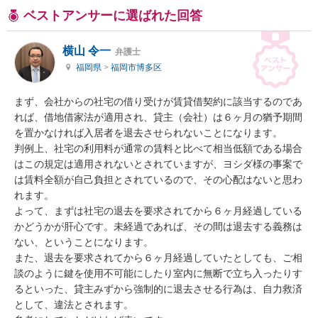
ベストアンサーに選ばれた回答
横山 令一
弁護士
福岡県
>
福岡市博多区
まず、会社からの社宅の借り受けが賃貸借契約に該当するのであ
れば、借地借家法が適用され、貸主（会社）は６ヶ月の猶予期間
を置かなければ入居者を退去させられないことになります。

判例上、社宅の利用料が通常の賃料と比べて相当低額である場合
はこの規定は適用されないとされていますが、ヨシダ様の事案で
は賃料全額が自己負担とされているので、その心配はないと思わ
れます。

よって、まずは社宅の退去を要求されてから６ヶ月経過している
かどうかが肝心です。未経過であれば、その間は退去する義務は
ない、ということになります。

また、退去を要求されてから６ヶ月経過していたとしても、ご相
談のように鍵を使用不可能にしたり室内に無断で立ち入ったりす
るといった、貸主みずから強制的に退去させる行為は、自力救済
として、違法とされます。
