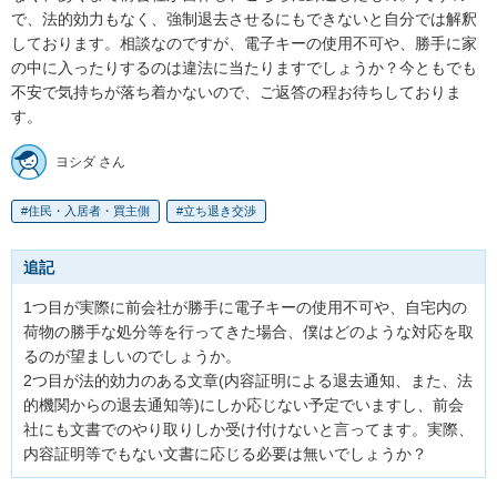
で、法的効力もなく、強制退去させるにもできないと自分では解釈
しております。相談なのですが、電子キーの使用不可や、勝手に家
の中に入ったりするのは違法に当たりますでしょうか？今ともでも
不安で気持ちが落ち着かないので、ご返答の程お待ちしておりま
す。
ヨシダ さん
住民・入居者・買主側
立ち退き交渉
追記
1つ目が実際に前会社が勝手に電子キーの使用不可や、自宅内の
荷物の勝手な処分等を行ってきた場合、僕はどのような対応を取
るのが望ましいのでしょうか。

2つ目が法的効力のある文章(内容証明による退去通知、また、法
的機関からの退去通知等)にしか応じない予定でいますし、前会
社にも文書でのやり取りしか受け付けないと言ってます。実際、
内容証明等でもない文書に応じる必要は無いでしょうか？