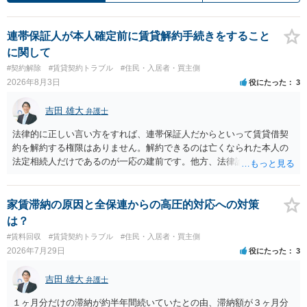
連帯保証人が本人確定前に賃貸解約手続きをすること
に関して
#契約解除
#賃貸契約トラブル
#住民・入居者・買主側
2026年8月3日
役にたった
3
吉田 雄大
弁護士
法律的に正しい言い方をすれば、連帯保証人だからといって賃貸借契
約を解約する権限はありません。解約できるのは亡くなられた本人の
法定相続人だけであるのが一応の建前です。他方、法律論はさてお
き、事実上であれ明渡が完了すれば賃貸人としてはそれ以上のことを
する動機づけがなくなります。 今回進められつつある手続はあくまで
も、建物を賃貸人に一日も早く明け渡すための便宜的方法として理解
家賃滞納の原因と全保連からの高圧的対応への対策
するのが良いと思います。またその方法で進めた方が、連帯保証人で
は？
あるお知り合いさんにとっても、自身の経済的負担を最小限に食い止
#賃料回収
#賃貸契約トラブル
#住民・入居者・買主側
められるため望ましいやり方だといえます。
2026年7月29日
役にたった
3
吉田 雄大
弁護士
１ヶ月分だけの滞納が約半年間続いていたとの由、滞納額が３ヶ月分