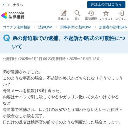
弁護士の方はこちら
ココナラへ
投稿する
探す
閲覧履歴
マイリスト
ログイン
ココナラ法律相談
法律Q&A
刑事事件の法律Q&A
加害者の法律Q&A
弟の脅迫罪での逮捕、不起訴か略式の可能性につ
いて
公開日時：
2025年9月1日 09:23
更新日時：
2025年9月4日 12:01
弟が逮捕されました。

このような事案の場合、不起訴か略式かどちらになりそうでしょう
か？

脅迫メールを複数(18通) 送った、

内容はナイフで刺し殺してやるやガソリン撒いて火をつけてやる　
など

脅迫罪で逮捕され、口だけの反省やもう関わらないといった供述＋
示談金なし示談を完了。

口だけの反省は検察官の前でそのような態度だった場合とします。
