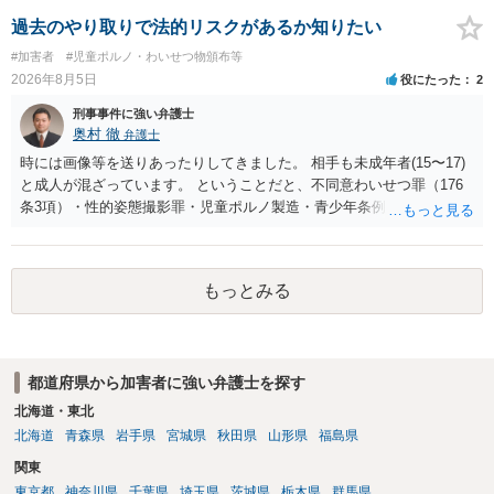
過去のやり取りで法的リスクがあるか知りたい
#加害者
#児童ポルノ・わいせつ物頒布等
2026年8月5日
役にたった
2
刑事事件に強い弁護士
奥村 徹
弁護士
時には画像等を送りあったりしてきました。 相手も未成年者(15〜17)
と成人が混ざっています。 ということだと、不同意わいせつ罪（176
条3項）・性的姿態撮影罪・児童ポルノ製造・青少年条例違反（わいせ
つ行為 児童ポルノ要求）などが検討されます。 重い罪もあるの
で、警察にバレれば、それなりの捜査を受けるでしょう。
もっとみる
都道府県から加害者に強い弁護士を探す
北海道・東北
北海道
青森県
岩手県
宮城県
秋田県
山形県
福島県
関東
東京都
神奈川県
千葉県
埼玉県
茨城県
栃木県
群馬県