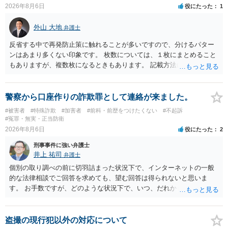
2026年8月6日
役にたった
1
外山 大地
弁護士
反省する中で再発防止策に触れることが多いですので、分けるパター
ンはあまり多くない印象です。 枚数については、１枚にまとめること
もありますが、複数枚になるときもあります。 記載方法については、
手書きかどうかで裁判官に与える印象が大きく変わることはないと思
います。 したがいまして、いずれも良いかと考えます。
警察から口座作りの詐欺罪として連絡が来ました。
#被害者
#特殊詐欺
#加害者
#前科・前歴をつけたくない
#不起訴
#冤罪・無実・正当防衛
2026年8月6日
役にたった
2
刑事事件に強い弁護士
井上 祐司
弁護士
個別の取り調べの前に切羽詰まった状況下で、インターネットの一般
的な法律相談でご回答を求めても、望む回答は得られないと思いま
す。 お手数ですが、どのような状況下で、いつ、だれからどのような
経緯で口座の提供を頼まれ開設したか、それによる詐欺等の収益がど
の程度だと聞いているのかということについて、お近くで詳細な法律
相談を受けられたうえで対処方法を探された方がよいと思われます。
盗撮の現行犯以外の対応について