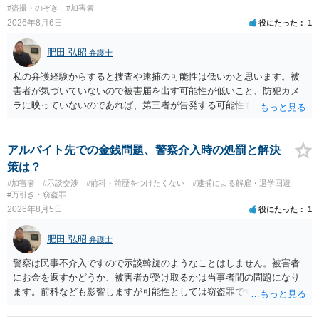
一般論でいえば、任意取り調べの場合、ＩＣレコーダーを持参して取
#盗撮・のぞき
#加害者
り調べ内容を録音することは必須だと考えます。
2026年8月6日
役にたった
1
肥田 弘昭
弁護士
私の弁護経験からすると捜査や逮捕の可能性は低いかと思います。被
害者が気づいていないので被害届を出す可能性が低いこと、防犯カメ
ラに映っていないのであれば、第三者が告発する可能性も低いこと、
証拠は削除されていることからです。但し、「電車内で携帯で対面に
座る女性を盗撮(全体像写真1枚と5秒程度の動画)してしまいました。下
着や胸など強調したものではありません。」とありますが、少なくと
アルバイト先での金銭問題、警察介入時の処罰と解決
も捜査段階では性的姿態等撮影罪の被疑事実で逮捕勾留されるケース
策は？
が私の弁護経験では多くなった印象です（最終的には不起訴ないし各
#加害者
#示談交渉
#前科・前歴をつけたくない
#逮捕による解雇・退学回避
都道府県の迷惑防止条例違反になることもあります）。2度としないこ
#万引き・窃盗罪
とをお勧めいたします。ご参考にしてください。
2026年8月5日
役にたった
1
肥田 弘昭
弁護士
警察は民事不介入ですので示談斡旋のようなことはしません。被害者
にお金を返すかどうか、被害者が受け取るかは当事者間の問題になり
ます。前科なども影響しますが可能性としては窃盗罪ですので、逮捕
勾留や略式起訴などの可能性もあります。ご参考にしてください。