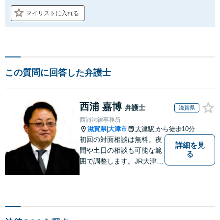
マイリストに入れる
この質問に回答した弁護士
西浦 嘉博
弁護士
滋賀県
西浦法律事務所
滋賀県
大津市
大津駅
から徒歩10分
|
初回の対面相談は無料。夜
詳細を見
間や土日の相談も可能な範
る
囲で調整します。JR大津駅
から徒歩10分、京阪大津線
上栄町駅から徒歩4分、大
津赤十字病院の前になりま
す。 【滋賀県２位 弁護士
ドットコムランキング（20