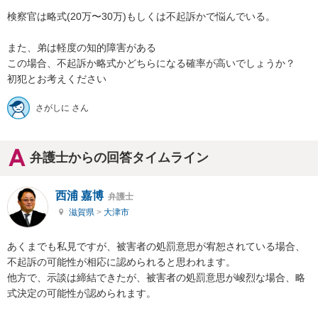
検察官は略式(20万〜30万)もしくは不起訴かで悩んでいる。

また、弟は軽度の知的障害がある

この場合、不起訴か略式かどちらになる確率が高いでしょうか？　
初犯とお考えください
さがしに さん
弁護士からの回答タイムライン
西浦 嘉博
弁護士
滋賀県
>
大津市
あくまでも私見ですが、被害者の処罰意思が宥恕されている場合、
不起訴の可能性が相応に認められると思われます。

他方で、示談は締結できたが、被害者の処罰意思が峻烈な場合、略
式決定の可能性が認められます。
