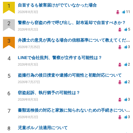
1
自首するも被害届けがでていなかった場合
11
2026年8月3日
2
警察から窃盗の件で呼び出し、財布返却で自首すべきか？
5
2026年8月2日
3
弁護士の意見が異なる場合の信頼基準について教えてください
3
2026年7月25日
4
LINEで会社批判、警察が立件する可能性は？
2
2026年8月3日
5
盗撮行為の後日捜査や逮捕の可能性と初動対応について
2
2026年7月27日
6
窃盗起訴、執行猶予の可能性は？
3
2026年8月3日
7
書類送検後の対応と家族に知られないための手続きについて相談
3
2026年8月2日
8
児童ポルノ法適用について