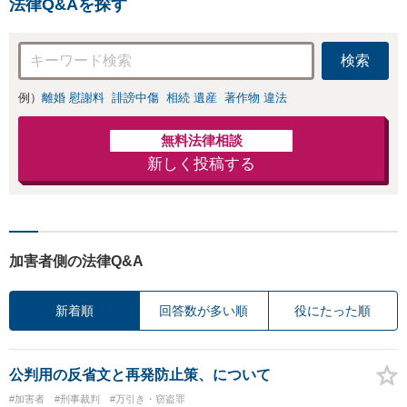
法律Q&Aを探す
24年7月-2026年7月現
在）】
検索
例）
離婚 慰謝料
誹謗中傷
相続 遺産
著作物 違法
無料法律相談
新しく投稿する
加害者側の法律Q&A
新着順
回答数が多い順
役にたった順
公判用の反省文と再発防止策、について
#加害者
#刑事裁判
#万引き・窃盗罪