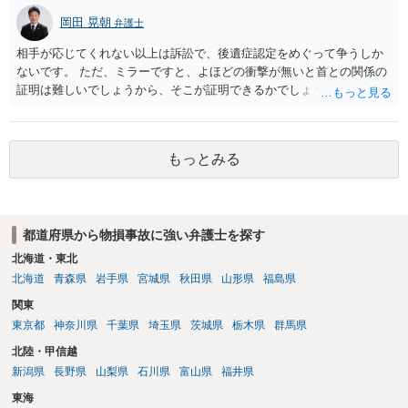
岡田 晃朝
弁護士
相手が応じてくれない以上は訴訟で、後遺症認定をめぐって争うしか
ないです。 ただ、ミラーですと、よほどの衝撃が無いと首との関係の
証明は難しいでしょうから、そこが証明できるかでしょうね。
もっとみる
都道府県から物損事故に強い弁護士を探す
北海道・東北
北海道
青森県
岩手県
宮城県
秋田県
山形県
福島県
関東
東京都
神奈川県
千葉県
埼玉県
茨城県
栃木県
群馬県
北陸・甲信越
新潟県
長野県
山梨県
石川県
富山県
福井県
東海