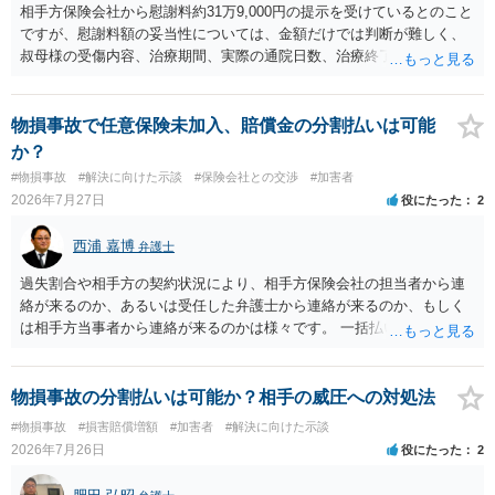
相手方保険会社から慰謝料約31万9,000円の提示を受けているとのこと
ですが、慰謝料額の妥当性については、金額だけでは判断が難しく、
叔母様の受傷内容、治療期間、実際の通院日数、治療終了の経緯、後
遺症の有無、相手方保険会社から提示されている示談内容の内訳等を
確認する必要があります。保険会社から提示される慰謝料額について
は、弁護士が介入することにより増額を検討できる場合がありますの
物損事故で任意保険未加入、賠償金の分割払いは可能
で、以下の資料・情報を準備した上で、弁護士に個別に相談すること
か？
をお勧めいたします。 ・相手方保険会社から届いている示談金額の提
#物損事故
#解決に向けた示談
#保険会社との交渉
#加害者
示書類 ・叔母様の診断名、けがの内容 ・治療開始日及び治療終了日
2026年7月27日
役にたった
2
・入院の有無、通院回数 ・現在も症状が残っているか ・叔母様ご本人
やご家族等が加入している保険に、今回の事故で利用できる弁護士費
西浦 嘉博
弁護士
用特約が付帯しているか なお、被害者は叔母様ご本人となりますの
で、弁護士が受任する場合には、叔母様ご本人の依頼意思等を確認す
過失割合や相手方の契約状況により、相手方保険会社の担当者から連
る必要があります。日本語での十分な意思疎通が難しいとのことです
絡が来るのか、あるいは受任した弁護士から連絡が来るのか、もしく
ので、そのあたりのご事情も踏まえて、依頼意思の確認方法等を検討
は相手方当事者から連絡が来るのかは様々です。 一括払いや分割払い
する必要があると思われます。
は、和解交渉の際の条件となります。 相手方が相談者さんの損害賠償
金の支払いにつき、分割払いに合意すれば、和解は可能です。 他方で
合意しなければ和解できないことになります。 今後の見通しを知る為
物損事故の分割払いは可能か？相手の威圧への対処法
に、交渉の方向性につき、最寄りの法律事務所で相談だけでもされる
#物損事故
#損害賠償増額
#加害者
#解決に向けた示談
ことも検討ください。
2026年7月26日
役にたった
2