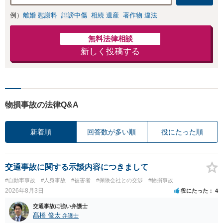
例）
離婚 慰謝料
誹謗中傷
相続 遺産
著作物 違法
無料法律相談
新しく投稿する
物損事故の法律Q&A
新着順
回答数が多い順
役にたった順
交通事故に関する示談内容につきまして
#自動車事故
#人身事故
#被害者
#保険会社との交渉
#物損事故
2026年8月3日
役にたった
4
交通事故に強い弁護士
髙橋 俊太
弁護士