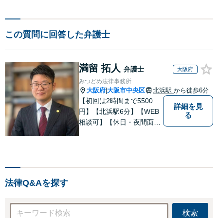
この質問に回答した弁護士
満留 拓人
弁護士
大阪府
みつどめ法律事務所
大阪府
大阪市中央区
北浜駅
から徒歩6分
|
【初回は2時間まで5500
詳細を見
円】【北浜駅6分】【WEB
る
相談可】【休日・夜間面談
可】相談に来られる方の気
持ちに寄り添いながら、丁
寧に法的な解決策を見出し
たいと考えております。 一
刻を争うご相談もあります
法律Q&Aを探す
ので、悩む前に一度ご相談
いただければと思います。
検索