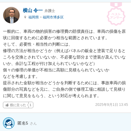
横山 令一
弁護士
福岡県
>
福岡市博多区
一般的に、車両の物的損害の修理費の賠償責任は、車両の損傷を原
状に回復するために必要かつ相当な範囲とされています。

そして、必要性・相当性の判断には、

修理の方法が相当かどうか（例えばパネルの鈑金と塗装で足りると
ころを交換とされていないか、不必要な部分まで塗装が及んでいな
いか、余計な工程が付け加えられていないかなど）

個々の修理の単価が不相当に高額に見積もられていないか

などを考慮します。

提示された金額が相当かどうかを判断するためには、事故車両の損
傷部分の写真などを元に、ご自身の側で修理工場に相談して見積り
に関して意見をもらう、という対応が考えられます。
2025年9月1日 13:45
役に立った
1
匿名5
さん