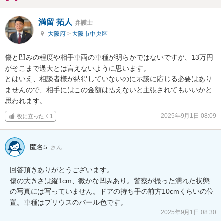
満留 拓人
弁護士
大阪府
>
大阪市中央区
傷と凹みの程度や相手車両の車種が明らかではないですが、13万円
がそこまで過大とは言えないように思います。

とはいえ、相談者様が納得していないのに示談に応じる必要はあり
ませんので、相手にはこの金額は払えないと主張されてもいいかと
思われます。
2025年9月1日 08:09
役に立った
1
匿名5
さん
回答頂きありがとうございます。

傷の大きさは縦1cm、微かな凹みあり。警察が撮った濡れた状態
の写真には写っていません。ドアの持ち手の前方10cmくらいの位
置。車種はプリウスのパール色です。
2025年9月1日 08:30