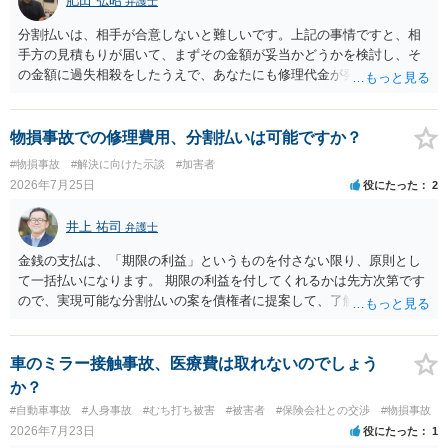
肥田 弘昭
弁護士
分割払いは、相手が合意しないと難しいです。上記の事情ですと、相
手方の見積もりが届いて、まずその金額が妥当かどうかを検討し、そ
の金額に過失相殺をしたうえで、あなたにも修理代金が発生している
のであれば、過失相殺後の相互の金額について相殺して、その残額を
分割払いにしたいとの示談案を提案するのが良いかと思います。威圧
されるのであれば、斡旋、仲裁、民事調停を利用しては如何でしょう
物損事故での修理費用、分割払いは可能ですか？
か。ご参考にしてください。
#物損事故
#解決に向けた示談
#加害者
2026年7月25日
役にたった
2
井上 祐司
弁護士
金銭の支払は、「期限の利益」というものを付さない限り、原則とし
て一括払いになります。 期限の利益を付してくれるかは先方次第です
ので、実現可能な分割払いの案を債権者に提案して、了解してもらえ
れば分割払いは可能です。
車のミラー接触事故、医療費は取れないのでしょう
か？
#自動車事故
#人身事故
#むち打ち被害
#被害者
#保険会社との交渉
#物損事故
2026年7月23日
役にたった
1