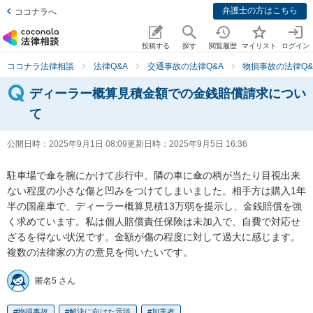
弁護士の方はこちら
ココナラへ
投稿する
探す
閲覧履歴
マイリスト
ログイン
ココナラ法律相談
法律Q&A
交通事故の法律Q&A
物損事故の法律Q&
ディーラー概算見積金額での金銭賠償請求につい
て
公開日時：
2025年9月1日 08:09
更新日時：
2025年9月5日 16:36
駐車場で傘を腕にかけて歩行中、隣の車に傘の柄が当たり目視出来
ない程度の小さな傷と凹みをつけてしまいました。相手方は購入1年
半の国産車で、ディーラー概算見積13万弱を提示し、金銭賠償を強
く求めています。私は個人賠償責任保険は未加入で、自費で対応せ
ざるを得ない状況です。金額が傷の程度に対して過大に感じます。
複数の法律家の方の意見を伺いたいです。
匿名5 さん
物損事故
解決に向けた示談
加害者