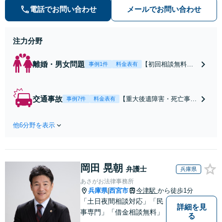
弁護士にご相談頂くことで、今のご
電話でお問い合わせ
メールでお問い合わせ
不安が和らぐとともに、問題解決の
ために前に進むことができます。
注力分野
離婚・男女問題
【初回相談無料】
事例1件
料金表有
【電話・オンライ
ン相談対応】あな
たにとって有利な
交通事故
【重大後遺障害・死亡事案
事例7件
料金表有
条件で離婚ができ
などの実績多数】「被害者
るよう、経験豊富
救済を第一に」一日でも早
な弁護士が多角的
他6分野を表示
く日常を取り戻せるよう、
な視点でアドバイ
私が力になります【初回相
ス「親権・監護
談無料】【電話・オンライ
権・面会交流に実
ン相談対応】「スピード対
績あり」子の引渡
岡田 晃朝
応・納得できる解決を」
弁護士
兵庫県
し・認知・親子関
「刑事裁判のニーズにも対
あさがお法律事務所
係不存在確認など
応」【休日・夜間相談可】
兵庫県
西宮市
今津駅
から徒歩1分
|
もご相談下さい
「土日夜間相談対応」「民
【子連れ相談可】
詳細を見
事専門」「借金相談無料」
る