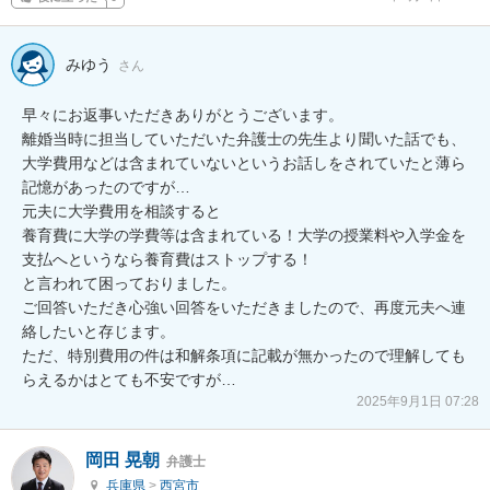
みゆう
さん
早々にお返事いただきありがとうございます。

離婚当時に担当していただいた弁護士の先生より聞いた話でも、
大学費用などは含まれていないというお話しをされていたと薄ら
記憶があったのですが…

元夫に大学費用を相談すると

養育費に大学の学費等は含まれている！大学の授業料や入学金を
支払へというなら養育費はストップする！

と言われて困っておりました。

ご回答いただき心強い回答をいただきましたので、再度元夫へ連
絡したいと存じます。

ただ、特別費用の件は和解条項に記載が無かったので理解しても
らえるかはとても不安ですが…
2025年9月1日 07:28
岡田 晃朝
弁護士
兵庫県
>
西宮市