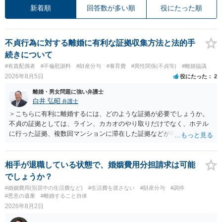
新着順
回答数が多い順
役にたった順
不貞行為に対する離婚に有利な証拠収集方法と法的手
続きについて
#有責配偶者
#不倫慰謝料
#財産分与
#養育費
#異性関係(不貞等)
#離婚協議
2026年8月5日
役にたった
2
離婚・男女問題に強い弁護士
白井 弘昭
弁護士
＞こちらに有利に離婚するには、どのような証拠が必要でしょうか。
不貞の証拠としては、ライン、カカオのやり取りだけでなく、ホテル
に行った証拠、複数回マンションに滞在した証拠などが有効です。 不
貞の証拠があれば、離婚をさらに有利に進める（離婚したい時期に離
婚する、慰謝料をとるなど）ことができると思われます。 ただし、不
貞発覚後、長期間同居を続けると、不貞を許したとの評価につながる
相手が退職している状態で、婚姻費用分担請求は可能
場合がありますので、ご注意ください。 以上、ご参考まで。
でしょうか？
#婚姻費用(別居中の生活費など)
#生活費を渡さない
#財産分与
#調停
#悪意の遺棄
#離婚すること自体
2026年8月2日