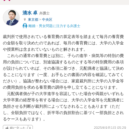
清水 卓
弁護士
東京都
>
中央区
離婚・男女問題に注力する弁護士
裁判所で使用されている養育費の算定表等を踏まえて毎月の養育費
の金額を取り決めたのであれば、毎月の養育費には、大学の入学金
や授業料は含まれていないものと解されます。

　これらの通常の養育費とは別に、子らの進学・病気等の特別の費
用の負担については、別途協議するものとする等の特別費用の条項
が設けられていれば、その条項に基づき、元配偶者と協議して決め
ることになります（一度、お手もとの書面の内容を確認してみてく
ださい）。協議が整わない場合には、家庭裁判所に大学の入学金等
の費用負担を求める養育費の調停を申し立てることになります。

　元配偶者側が子の大学進学を容認していた場合や両親がいずれも
大学卒業の経歴等を有する場合には、大学の入学金等を元配偶者に
負担させる判断が裁判所によってなされることもあります（ただ
し、全額負担ではなく、折半等の負担割合に基づく一部負担とされ
るケースもあります）。
2025年9月1日 05:29
役に立った
0