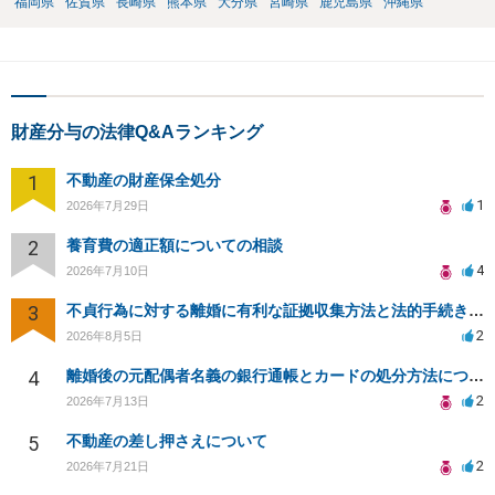
福岡県
佐賀県
長崎県
熊本県
大分県
宮崎県
鹿児島県
沖縄県
財産分与の法律Q&Aランキング
1
不動産の財産保全処分
1
2026年7月29日
2
養育費の適正額についての相談
4
2026年7月10日
3
不貞行為に対する離婚に有利な証拠収集方法と法的手続きについて
2
2026年8月5日
4
離婚後の元配偶者名義の銀行通帳とカードの処分方法について
2
2026年7月13日
5
不動産の差し押さえについて
2
2026年7月21日