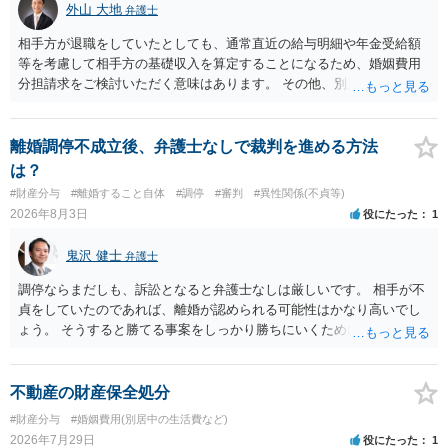
外山 大地
弁護士
相手方が退職をしていたとしても、通常直近の給与明細や年金受給額
等を考慮して相手方の基礎収入を算定することになるため、婚姻費用
分担請求をご検討いただく意味はあります。 その他、別居の経緯、質
問者様の年収、監護されているお子様がいるかといった事情をふまえ
て、ご検討いただくのが良いかと思います。
離婚調停不成立後、弁護士なしで裁判を進める方法
は？
#財産分与
#離婚すること自体
#調停
#審判
#異性関係(不貞等)
2026年8月3日
役にたった
1
鬼沢 健士
弁護士
調停ならまだしも、訴訟となると弁護士なしは厳しいです。 相手が不
貞をしていたのであれば、離婚が認められる可能性はかなり高いでし
ょう。 そうすると勝てる事案をしっかり勝ちにいくためにも弁護士委
任を強くおすすめします。
不動産の財産保全処分
#財産分与
#婚姻費用(別居中の生活費など)
2026年7月29日
役にたった
1