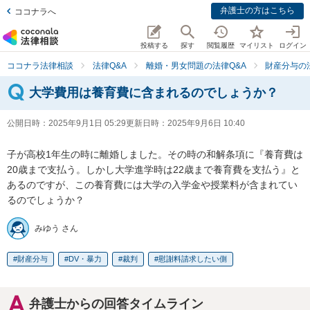
弁護士の方はこちら
ココナラへ
投稿する
探す
閲覧履歴
マイリスト
ログイン
ココナラ法律相談
法律Q&A
離婚・男女問題の法律Q&A
財産分与の
大学費用は養育費に含まれるのでしょうか？
公開日時：
2025年9月1日 05:29
更新日時：
2025年9月6日 10:40
子が高校1年生の時に離婚しました。その時の和解条項に『養育費は
20歳まで支払う。しかし大学進学時は22歳まで養育費を支払う』と
あるのですが、この養育費には大学の入学金や授業料が含まれてい
るのでしょうか？
みゆう さん
財産分与
DV・暴力
裁判
慰謝料請求したい側
弁護士からの回答タイムライン