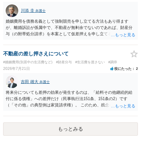
川添 圭
弁護士
婚姻費用を債務名義として強制競売を申し立てる方法もあり得ます
が、離婚訴訟が係属中で、不動産が無剰余でないのであれば、財産分
与（の附帯処分請求）を本案として仮差押えを申し立てる（法的には
審判前保全処分の扱いになるので管轄は家庭裁判所）という方法も考
えられます。弁護士へ依頼しているのであれば、担当弁護士とよく相
談してください。
不動産の差し押さえについて
#婚姻費用(別居中の生活費など)
#財産分与
#生活費を渡さない
#調停
2026年7月21日
役にたった
2
吉田 雄大
弁護士
将来分についても差押の効果が発生するのは、「給料その他継続的給
付に係る債権」への差押だけ（民事執行法151条、151条の2）です
（「その他」の典型例は家賃請求権）。 このため、残念ながらお答え
は否です。つまり、不動産を差し押さえた場合には、申立時までの分
のみが配当の対象です。
もっとみる