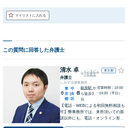
マイリストに入れる
この質問に回答した弁護士
清水 卓
東京都
インタビュ
ーを見る
弁護士
しみず法律事務所
銀座駅
か
営業時間：10:00
東
中
~19:00（平日）
京
央
ら徒歩3
|
都
区
分
【電話・WEBによる初回無料相談も
可】弊事務所では、来所頂いての面
談以外にも、電話・オンライン形式
での初回無料相談も実施中。すぐに