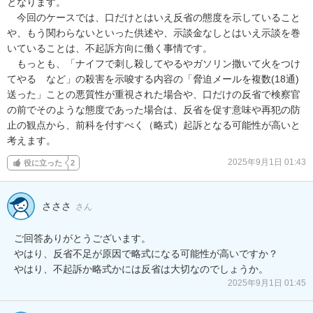
となります。

　今回のケースでは、口だけとはいえ反省の態度を示していること
や、もう関わらないといった供述や、示談金なしとはいえ示談を巻
いていることは、不起訴方向に働く事情です。

　もっとも、「ナイフで刺し殺してやるやガソリン撒いて火をつけ
てやる　など」の殺害を示唆する内容の「脅迫メールを複数(18通) 
送った」ことの悪質性が重視された場合や、口だけの反省で検察官
の前でそのような態度であった場合は、反省を促す意味や再犯の防
止の観点から、前科を付すべく（略式）起訴となる可能性が高いと
考えます。
2025年9月1日 01:43
役に立った
2
さささ
さん
ご回答ありがとうございます。

やはり、反省不足が原因で略式になる可能性が高いですか？

やはり、不起訴か略式かには反省は大切なのでしょうか。
2025年9月1日 01:45