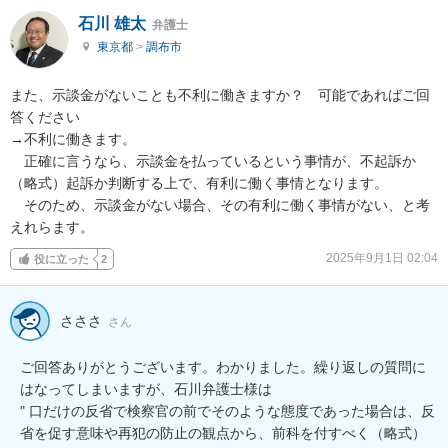
石川 雄太
弁護士
東京都
>
調布市
また、示談金がないことも不利に働きますか？　可能であればご回
答ください

→不利に働きます。

　正確に言うなら、示談金を払っているという事情が、不起訴か
（略式）起訴か判断する上で、有利に働く事情となります。

　そのため、示談金がない場合、その有利に働く事情がない、と考
えれらます。
2025年9月1日 02:04
役に立った
2
さささ
さん
ご回答ありがとうございます。わかりました。繰り返しの質問に
はなってしまいますが、石川弁護士様は

" 口だけの反省で検察官の前でそのような態度であった場合は、反
省を促す意味や再犯の防止の観点から、前科を付すべく（略式）