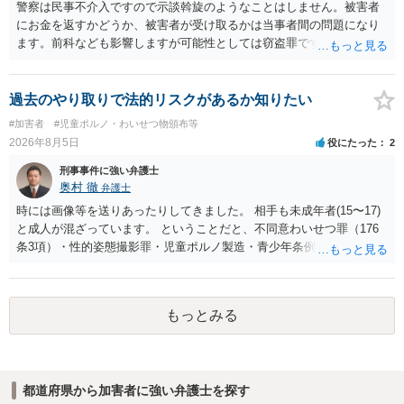
警察は民事不介入ですので示談斡旋のようなことはしません。被害者
にお金を返すかどうか、被害者が受け取るかは当事者間の問題になり
ます。前科なども影響しますが可能性としては窃盗罪ですので、逮捕
勾留や略式起訴などの可能性もあります。ご参考にしてください。
過去のやり取りで法的リスクがあるか知りたい
#加害者
#児童ポルノ・わいせつ物頒布等
2026年8月5日
役にたった
2
刑事事件に強い弁護士
奥村 徹
弁護士
時には画像等を送りあったりしてきました。 相手も未成年者(15〜17)
と成人が混ざっています。 ということだと、不同意わいせつ罪（176
条3項）・性的姿態撮影罪・児童ポルノ製造・青少年条例違反（わいせ
つ行為 児童ポルノ要求）などが検討されます。 重い罪もあるの
で、警察にバレれば、それなりの捜査を受けるでしょう。
もっとみる
都道府県から加害者に強い弁護士を探す