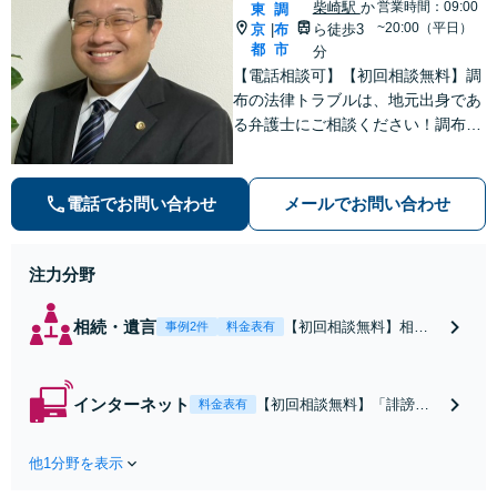
柴崎駅
か
営業時間：09:00
東
調
~20:00（平日）
京
布
ら徒歩3
|
都
市
分
【電話相談可】【初回相談無料】調
布の法律トラブルは、地元出身であ
る弁護士にご相談ください！調布の
皆さまから愛される弁護士になれる
よう、日々精進いたします。どんな
些細なことでも大丈夫ですので、ま
電話でお問い合わせ
メールでお問い合わせ
ずはご相談ください【柴崎駅3分】
【出張相談も可】
注力分野
相続・遺言
【初回相談無料】相続
事例2件
料金表有
のご相談をトータルで
サポートいたします。
調布出身だからこそ、
インターネット
【初回相談無料】「誹謗中
料金表有
より地域の特性や事情
傷をした人を特定したい」
を理解できます！分か
「とにかく個人情報を消し
りやすい料金体系で、
他1分野を表示
たい」「家族に知られずに
安心してご相談を。信
解決したい」など、ご希望