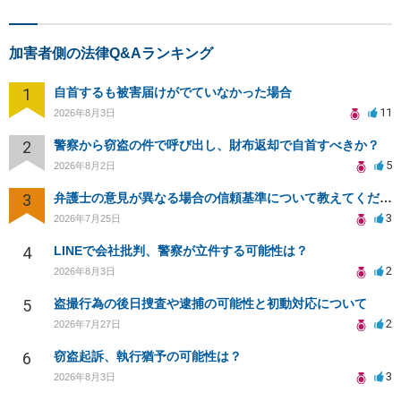
加害者側の法律Q&Aランキング
1
自首するも被害届けがでていなかった場合
11
2026年8月3日
2
警察から窃盗の件で呼び出し、財布返却で自首すべきか？
5
2026年8月2日
3
弁護士の意見が異なる場合の信頼基準について教えてください
3
2026年7月25日
4
LINEで会社批判、警察が立件する可能性は？
2
2026年8月3日
5
盗撮行為の後日捜査や逮捕の可能性と初動対応について
2
2026年7月27日
6
窃盗起訴、執行猶予の可能性は？
3
2026年8月3日