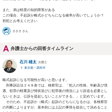
また、弟は軽度の知的障害がある

この場合、不起訴か略式かどちらになる確率が高いでしょうか？　
初犯とお考えください
さささ さん
弁護士からの回答タイムライン
石川 雄太
弁護士
東京都
>
調布市
略式起訴になる可能性が高いと思います。

　刑事訴訟法２４８条では、検察官は、「犯人の性格、年齢及び境
遇、犯罪の軽重及び情状並びに犯罪後の情況により訴追を必要とし
ないときは、公訴を提起しないことができる。」と定めています。

　そのため、不起訴か（略式）起訴のどちらになるかは、各検察官
の判断によりますが、基本的には上記の事情を総合して決めること