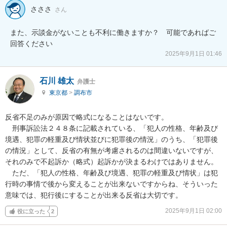
さささ
さん
また、示談金がないことも不利に働きますか？　可能であればご
回答ください
2025年9月1日 01:46
石川 雄太
弁護士
東京都
>
調布市
反省不足のみが原因で略式になることはないです。

　刑事訴訟法２４８条に記載されている、「犯人の性格、年齢及び
境遇、犯罪の軽重及び情状並びに犯罪後の情況」のうち、「犯罪後
の情況」として、反省の有無が考慮されるのは間違いないですが、
それのみで不起訴か（略式）起訴かが決まるわけではありません。

　ただ、「犯人の性格、年齢及び境遇、犯罪の軽重及び情状」は犯
行時の事情で後から変えることが出来ないですからね、そういった
意味では、犯行後にすることが出来る反省は大切です。
2025年9月1日 02:00
役に立った
2