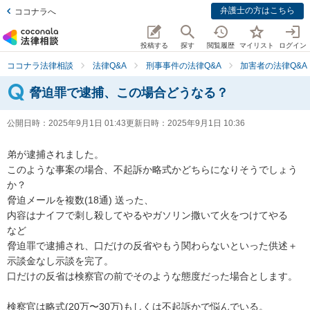
弁護士の方はこちら
ココナラへ
投稿する
探す
閲覧履歴
マイリスト
ログイン
ココナラ法律相談
法律Q&A
刑事事件の法律Q&A
加害者の法律Q&A
脅迫罪で逮捕、この場合どうなる？
公開日時：
2025年9月1日 01:43
更新日時：
2025年9月1日 10:36
弟が逮捕されました。

このような事案の場合、不起訴か略式かどちらになりそうでしょう
か？

脅迫メールを複数(18通) 送った、

内容はナイフで刺し殺してやるやガソリン撒いて火をつけてやる　
など

脅迫罪で逮捕され、口だけの反省やもう関わらないといった供述＋
示談金なし示談を完了。

口だけの反省は検察官の前でそのような態度だった場合とします。

検察官は略式(20万〜30万)もしくは不起訴かで悩んでいる。
