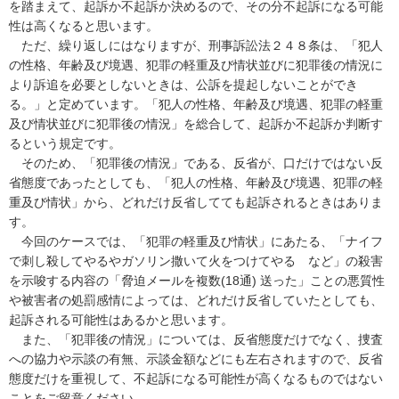
を踏まえて、起訴か不起訴か決めるので、その分不起訴になる可能
性は高くなると思います。

　ただ、繰り返しにはなりますが、刑事訴訟法２４８条は、「犯人
の性格、年齢及び境遇、犯罪の軽重及び情状並びに犯罪後の情況に
より訴追を必要としないときは、公訴を提起しないことができ
る。」と定めています。「犯人の性格、年齢及び境遇、犯罪の軽重
及び情状並びに犯罪後の情況」を総合して、起訴か不起訴か判断す
るという規定です。

　そのため、「犯罪後の情況」である、反省が、口だけではない反
省態度であったとしても、「犯人の性格、年齢及び境遇、犯罪の軽
重及び情状」から、どれだけ反省してても起訴されるときはありま
す。

　今回のケースでは、「犯罪の軽重及び情状」にあたる、「ナイフ
で刺し殺してやるやガソリン撒いて火をつけてやる　など」の殺害
を示唆する内容の「脅迫メールを複数(18通) 送った」ことの悪質性
や被害者の処罰感情によっては、どれだけ反省していたとしても、
起訴される可能性はあるかと思います。

　また、「犯罪後の情況」については、反省態度だけでなく、捜査
への協力や示談の有無、示談金額などにも左右されますので、反省
態度だけを重視して、不起訴になる可能性が高くなるものではない
ことをご留意ください。