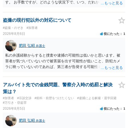
す。 お手数ですが、どのような状況下で、いつ、だれからどのような
経緯で口座の提供を頼まれ開設したか、それによる詐欺等の収益がど
の程度だと聞いているのかということについて、お近くで詳細な法律
相談を受けられたうえで対処方法を探された方がよいと思われます。
盗撮の現行犯以外の対応について
一般論でいえば、任意取り調べの場合、ＩＣレコーダーを持参して取
#盗撮・のぞき
#加害者
り調べ内容を録音することは必須だと考えます。
2026年8月6日
役にたった
1
肥田 弘昭
弁護士
私の弁護経験からすると捜査や逮捕の可能性は低いかと思います。被
害者が気づいていないので被害届を出す可能性が低いこと、防犯カメ
ラに映っていないのであれば、第三者が告発する可能性も低いこと、
証拠は削除されていることからです。但し、「電車内で携帯で対面に
座る女性を盗撮(全体像写真1枚と5秒程度の動画)してしまいました。下
着や胸など強調したものではありません。」とありますが、少なくと
アルバイト先での金銭問題、警察介入時の処罰と解決
も捜査段階では性的姿態等撮影罪の被疑事実で逮捕勾留されるケース
策は？
が私の弁護経験では多くなった印象です（最終的には不起訴ないし各
#加害者
#示談交渉
#前科・前歴をつけたくない
#逮捕による解雇・退学回避
都道府県の迷惑防止条例違反になることもあります）。2度としないこ
#万引き・窃盗罪
とをお勧めいたします。ご参考にしてください。
2026年8月5日
役にたった
1
肥田 弘昭
弁護士