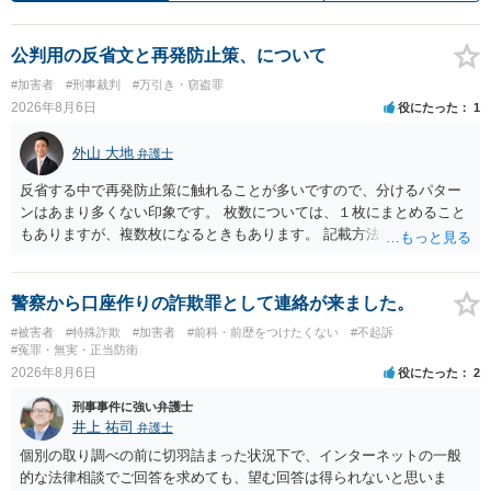
公判用の反省文と再発防止策、について
#加害者
#刑事裁判
#万引き・窃盗罪
2026年8月6日
役にたった
1
外山 大地
弁護士
反省する中で再発防止策に触れることが多いですので、分けるパター
ンはあまり多くない印象です。 枚数については、１枚にまとめること
もありますが、複数枚になるときもあります。 記載方法については、
手書きかどうかで裁判官に与える印象が大きく変わることはないと思
います。 したがいまして、いずれも良いかと考えます。
警察から口座作りの詐欺罪として連絡が来ました。
#被害者
#特殊詐欺
#加害者
#前科・前歴をつけたくない
#不起訴
#冤罪・無実・正当防衛
2026年8月6日
役にたった
2
刑事事件に強い弁護士
井上 祐司
弁護士
個別の取り調べの前に切羽詰まった状況下で、インターネットの一般
的な法律相談でご回答を求めても、望む回答は得られないと思いま