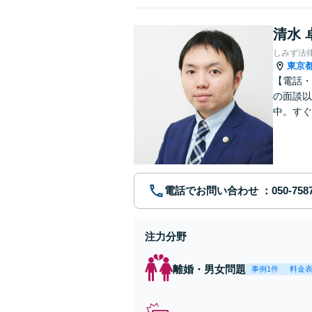
清水 
しみず法
東京
【電話・
の面談以
中。すぐ
に、問題
電話でお問い合わせ
注力分野
離婚・男女問題
事例1件
料金