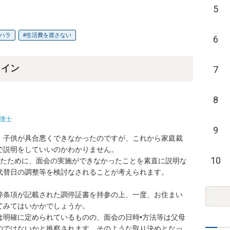
5
ハラ
生活費を渡さない
6
ライン
7
8
護士
9
。子供が具合悪くできなかったのですが、これから家庭裁
説明をしていいのかわかりません。

10
ったために、面会の実施ができなかったことを素直に説明な
替日の調整等を検討なされることが考えられます。

停条項が記載された調停証書を持参の上、一度、お住まい
みてはいかかでしょうか。

は明確に定められているものの、面会の日時•方法等は父母
のではないかと推察されます。そのような取り決めとなっ