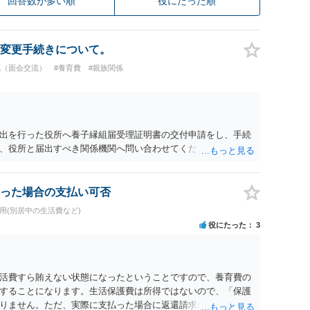
回答数が多い順
役にたった順
変更手続きについて。
流（面会交流）
#養育費
#親族関係
出を行った役所へ養子縁組届受理証明書の交付申請をし、手続
、役所と届出すべき関係機関へ問い合わせてください。
った場合の支払い可否
用(別居中の生活費など)
役にたった
3
活費すら賄えない状態になったということですので、養育費の
することになります。生活保護費は所得ではないので、「保護
りません。ただ、実際に支払った場合に返還請求権が認められ