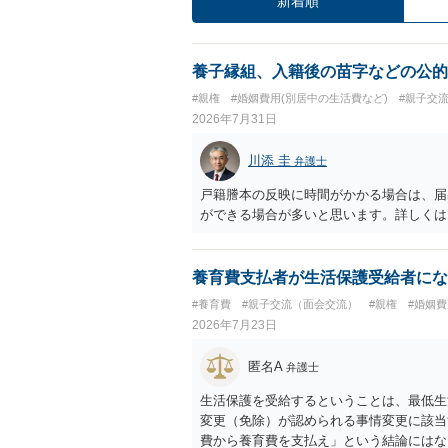
新着順
養子縁組、入籍後の苗字などの公的
#親権
#婚姻費用(別居中の生活費など)
#親子交
2026年7月31日
川添 圭
弁護士
戸籍謄本の反映に時間がかかる場合は、届
ができる場合が多いと思います。詳しくは
養育費支払者が生活保護受給者にな
#養育費
#親子交流（面会交流）
#親権
#婚姻費
2026年7月23日
匿名A
弁護士
生活保護を受給するということは、最低生
変更（免除）が認められる事情変更に該当
費から養育費を支払え」という結論にはな