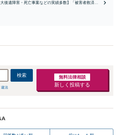
重大後遺障害・死亡事案などの実績多数】「被害者救済を
係不存在確認などもご相談下さい【子連れ相談可】
一に」一日でも早く日常を取り戻せるよう、私が力になり
す【初回相談無料】【電話・オンライン相談対応】「スピ
ド対応・納得できる解決を」「刑事裁判のニーズにも対
」【休日・夜間相談可】
検索
無料法律相談
新しく投稿する
 違法
&A