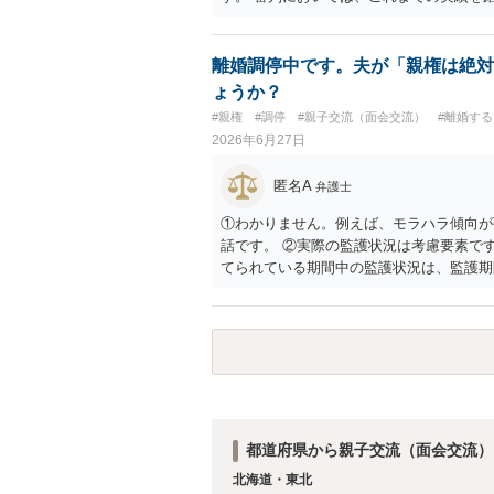
と思われます。
離婚調停中です。夫が「親権は絶対
ょうか？
#親権
#調停
#親子交流（面会交流）
#離婚す
2026年6月27日
匿名A
弁護士
①わかりません。例えば、モラハラ傾向が
話です。 ②実際の監護状況は考慮要素で
てられている期間中の監護状況は、監護期
ではないかと思います。 ③あなたが主た
あるでしょう。ただ、本案の前に保全処分
判断する）事案もあります。弁護士へ依頼
できると思います。
都道府県から親子交流（面会交流）
北海道・東北