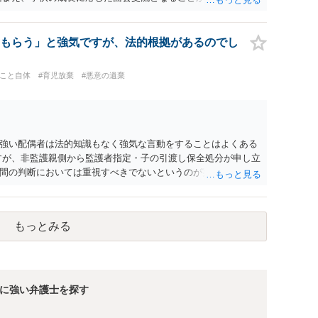
もらう」と強気ですが、法的根拠があるのでし
ること自体
#育児放棄
#悪意の遺棄
強い配偶者は法的知識もなく強気な言動をすることはよくある
すが、非監護親側から監護者指定・子の引渡し保全処分が申し立
間の判断においては重視すべきでないというのが実務の考え方
る監護者なのであれば監護者指定等の審判が認められる可能性は
（仮処分）を先行して出すことには慎重になる（本案と同時に
済みであれば、見通しについては担当弁護士の意見が最も信頼
もっとみる
に強い弁護士を探す