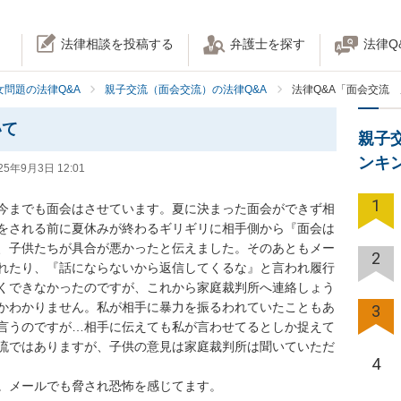
法律相談を投稿する
弁護士を探す
法律Q
女問題の法律Q&A
親子交流（面会交流）の法律Q&A
法律Q&A「面会交流
いて
親子
ンキ
25年9月3日 12:01
1
今までも面会はさせています。夏に決まった面会ができず相
をされる前に夏休みが終わるギリギリに相手側から『面会は
、子供たちが具合が悪かったと伝えました。そのあともメー
2
れたり、『話にならないから返信してくるな』と言われ履行
くできなかったのですが、これから家庭裁判所へ連絡しょう
かわかりません。私が相手に暴力を振るわれていたこともあ
3
言うのですが…相手に伝えても私が言わせてるとしか捉えて
流ではありますが、子供の意見は家庭裁判所は聞いていただ
4
。メールでも脅され恐怖を感じてます。