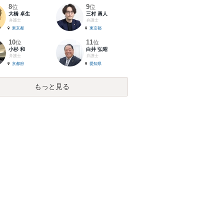
8
9
位
位
大橋 卓生
三村 勇人
弁護士
弁護士
東京都
東京都
10
11
位
位
小杉 和
白井 弘昭
弁護士
弁護士
京都府
愛知県
もっと見る