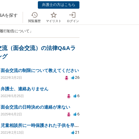
弁護士の方はこちら
&Aを探す
閲覧履歴
マイリスト
ログイン
 履行勧告について」
交流（面会交流）の法律Q&Aラ
ング
面会交流の制限について教えてください
26
2022年3月2日
弁護士、連絡ありません
6
2022年5月25日
面会交流の日時決めの連絡が来ない
6
2025年6月2日
児童相談所に一時保護された子供を早く返してもらうために何をしたら良いでしょうか？
21
2021年2月13日