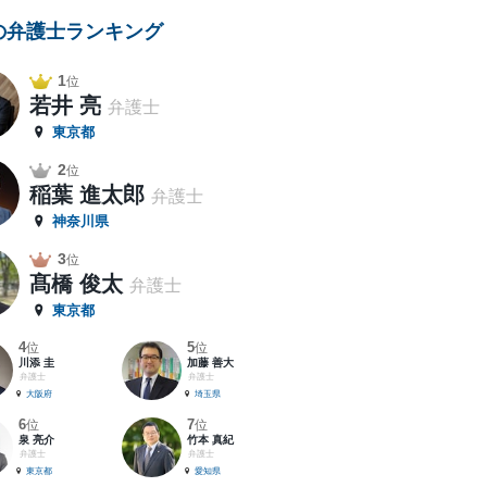
の弁護士ランキング
1
位
若井 亮
弁護士
東京都
2
位
稲葉 進太郎
弁護士
神奈川県
3
位
髙橋 俊太
弁護士
東京都
4
5
位
位
川添 圭
加藤 善大
弁護士
弁護士
大阪府
埼玉県
6
7
位
位
泉 亮介
竹本 真紀
弁護士
弁護士
東京都
愛知県