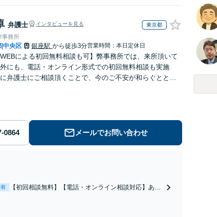
卓
弁護士
インタビューを見る
東京都
律事務所
都
中央区
銀座駅
から徒歩3分
営業時間：本日定休日
|
WEBによる初回無料相談も可】弊事務所では、来所頂いて
外にも、電話・オンライン形式での初回無料相談も実施
に弁護士にご相談頂くことで、今のご不安が和らぐととも
解決のために前に進むことができます。
メールでお問い合わせ
【初回相談無料】【電話・オンライン相談対応】あな
表有
たにとって有利な条件で離婚ができるよう、経験豊富
な弁護士が多角的な視点でアドバイス「親権・監護
権・面会交流に実績あり」子の引渡し・認知・親子関