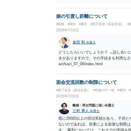
たり役所から何らかのペナルティが課され
ということになるので、生活保護を受給す
調停申立てをすべきでしょう。
娘の引渡し距離について
#親権
#調停
#審判
#親子交流（面会交流）
#
2026年7月9日
倉田 勲
弁護士
どうしたらいいでしょうか？ →話し合い
きがありますので、その手続きを利用なさってください。 ht
azi/kazi_07_09/index.html
面会交流回数の制限について
#親子交流（面会交流）
#性格の不一致
#審判
2026年7月6日
離婚・男女問題に強い弁護士
三村 勇人
弁護士
既に200回以上の宿泊実績があり、子供
ないのであれば、前妻による急激な制限は
す。 審判においては、これまでの実績を