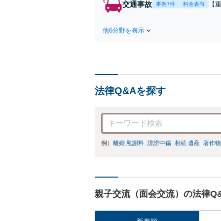
交通事故
【
事例7件
料金表有
第
ま
他6分野を表示
ー
応
法律Q&Aを探す
例）
離婚 慰謝料
誹謗中傷
相続 遺産
著作物
親子交流（面会交流）の法律Q