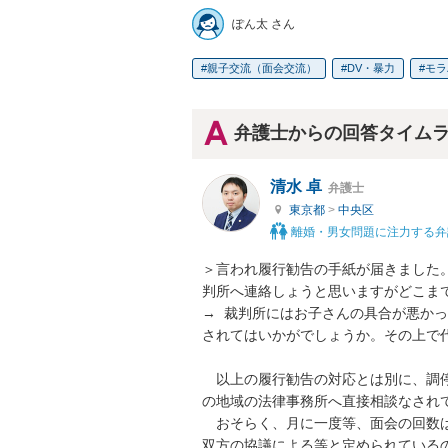
ぽん太 さん
親子交流（面会交流）
DV・暴力
モラ
弁護士からの回答タイム
清水 卓
弁護士
東京都
>
中央区
離婚・男女問題に注力する弁
＞言われ履行勧告の手紙が届きました
判所へ連絡しょうと思いますがどこまで
→  裁判所にはお子さんの具合が悪か
されてはいかがでしょうか。その上で代
　以上の履行勧告の対応とは別に、調
の地域の法律事務所へ直接相談なされて
　おそらく、月に一度等、面会の回数
双方の協議による等と定められている