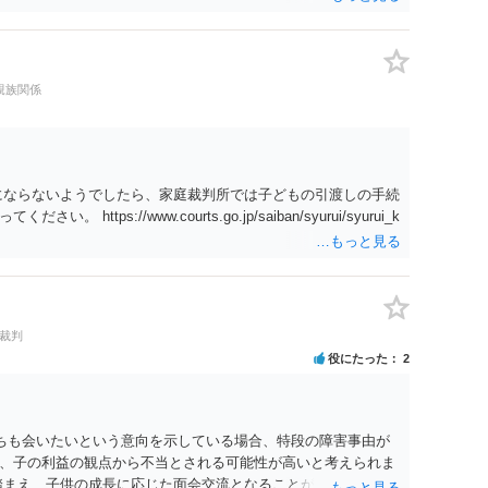
たりするわけではなく、「残りのお金で自己責任で生活せよ」
ることになった時はすみやかに合意のための話し合いあるいは
親族関係
にならないようでしたら、家庭裁判所では子どもの引渡しの手続
tps://www.courts.go.jp/saiban/syurui/syurui_k
#裁判
役にたった
2
たちも会いたいという意向を示している場合、特段の障害事由が
、子の利益の観点から不当とされる可能性が高いと考えられま
踏まえ、子供の成長に応じた面会交流となることが期待できるか