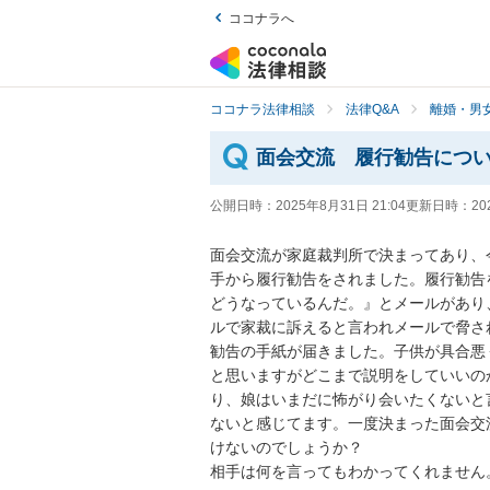
ココナラへ
ココナラ法律相談
法律Q&A
離婚・男
面会交流 履行勧告につ
公開日時：
2025年8月31日 21:04
更新日時：
20
面会交流が家庭裁判所で決まってあり、
手から履行勧告をされました。履行勧告
どうなっているんだ。』とメールがあり
ルで家裁に訴えると言われメールで脅さ
勧告の手紙が届きました。子供が具合悪
と思いますがどこまで説明をしていいの
り、娘はいまだに怖がり会いたくないと
ないと感じてます。一度決まった面会交
けないのでしょうか？

相手は何を言ってもわかってくれません