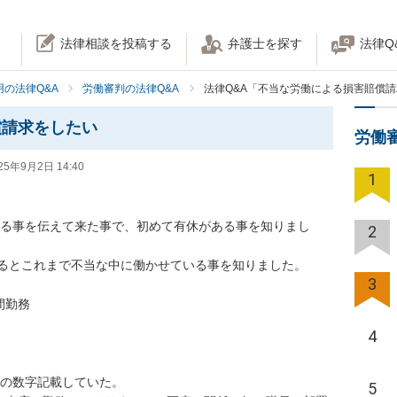
法律相談を投稿する
弁護士を探す
法律Q
の法律Q&A
労働審判の法律Q&A
法律Q&A「不当な労働による損害賠償
償請求をしたい
労働
25年9月2日 14:40
1
日ある事を伝えて来た事で、初めて有休がある事を知りまし
2
るとこれまで不当な中に働かせている事を知りました。

3
勤務　

4
の数字記載していた。

5