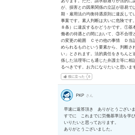
あります。ただ、請求額通りが法的に
が、損害との因果関係の立証が容易で
期・雇用法の均衡待遇原則に違反して
事案です。素人判断は大いに危険です
８条）に違反するかどうかです。①基
働者の待遇との間において、③不合理
の変更の範囲　Ｃその他の事情　Ｄ当
められるものという要素から、判断さ
い」とされます。法的責任をきちんと
係した法理等にも通じた弁護士等に相
るべきです。お力になりたいと思いま
役に立った
0
PKP
さん
早速に返答頂き　ありがとうございま
すでに　これまでに労働基準法を学
いりたいと思っております。

ありがとうございました。