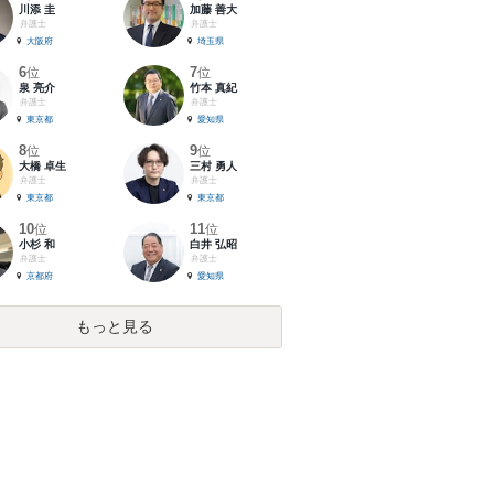
川添 圭
加藤 善大
弁護士
弁護士
大阪府
埼玉県
6
7
位
位
泉 亮介
竹本 真紀
弁護士
弁護士
東京都
愛知県
8
9
位
位
大橋 卓生
三村 勇人
弁護士
弁護士
東京都
東京都
10
11
位
位
小杉 和
白井 弘昭
弁護士
弁護士
京都府
愛知県
もっと見る