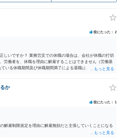
役にたった
2
正しいですか？ 業務労災での休職の場合は、会社が休職の打切
、労働者を、休職を理由に解雇することはできません（労働基
られている休職期間及び休職期間満了による退職は、業務労災への
 仮に会社が打切り補償をせずに解雇した場合は、不当解雇に当
償保険の保険金とは別に、受け取れる金銭はありますでしょう
義務違反が認められると解されますので、会社の損害賠償責任
るか
料、後遺障害慰謝料、逸失利益等）が認められる可能性が高い
者行為傷害（同僚の不注意等による事故）の場合は、当該第三者
役にたった
1
われた分は、損害額から控除（損益相殺）されますが、それを超
払ってもらうことになります。 会社等との交渉が必要になると
くると思いますが・・・）。極めて専門的な話ですので、詳細
ださい。 以上、ご参考まで。
条の解雇制限規定を理由に解雇無効だと主張していくことになる