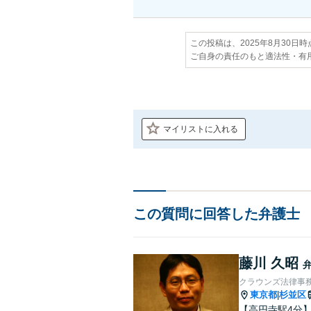
この投稿は、2025年8月30日
ご自身の責任のもと適法性・有
マイリストに入れる
この質問に回答した弁護士
藤川 久昭
クラウンズ法律事
東京都
杉並区
|
【高円寺駅4分