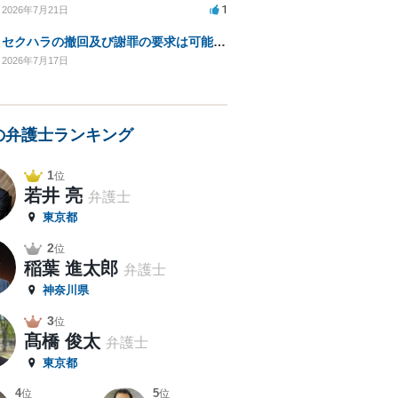
1
2026年7月21日
セクハラの撤回及び謝罪の要求は可能なのかどうか？前提として訴えるつもりはありません。
2026年7月17日
の弁護士ランキング
1
位
若井 亮
弁護士
東京都
2
位
稲葉 進太郎
弁護士
神奈川県
3
位
髙橋 俊太
弁護士
東京都
4
5
位
位