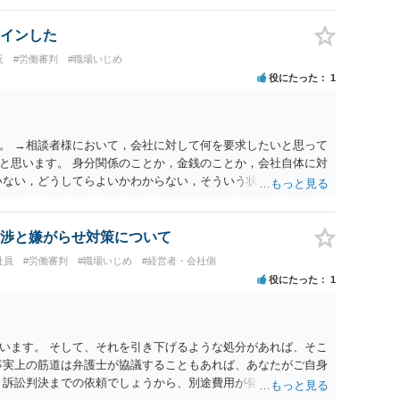
インした
反
#労働審判
#職場いじめ
役にたった
1
。 →相談者様において，会社に対して何を要求したいと思って
と思います。 身分関係のことか，金銭のことか，会社自体に対
いない，どうしてらよいかわからない，そういう状態なのであれ
のがよいと思います。
渉と嫌がらせ対策について
社員
#労働審判
#職場いじめ
#経営者・会社側
役にたった
1
います。 そして、それを引き下げるような処分があれば、そこ
事実上の筋道は弁護士が協議することもあれば、あなたがご自身
、訴訟判決までの依頼でしょうから、別途費用が発生することも