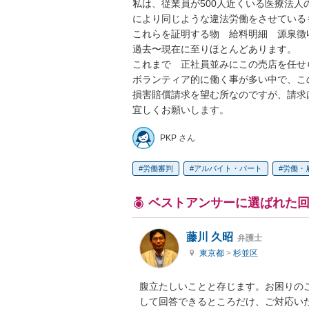
私は、従業員が500人近くいる医療法
により同じような違法労働をさせている
これらを証明する物　給料明細　源泉徴収
過去〜現在に至りほとんどあります。

これまで　正社員並みにこの売店を任せら
ボランティア的に働く事が多い中で、こ
損害賠償請求を望む所なのですが、請求
宜しくお願いします。
PKP さん
労働審判
アルバイト・パート
労働・
ベストアンサーに選ばれた
藤川 久昭
弁護士
東京都
>
杉並区
腹立たしいことと存じます。お困りの
して回答できるところだけ、ご対応い