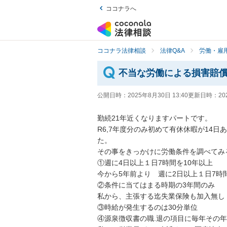
ココナラへ
ココナラ法律相談
法律Q&A
労働・雇用
不当な労働による損害賠
公開日時：
2025年8月30日 13:40
更新日時：
20
勤続21年近くなりますパートです。

R6,7年度分のみ初めて有休休暇が14
た。

その事をきっかけに労働条件を調べてみ
①週に4日以上１日7時間を10年以上

今から5年前より　週に2日以上１日7時間
②条件に当てはまる時期の3年間のみ

私から、主張する迄失業保険も加入無し

③時給が発生するのは30分単位

④源泉徴収書の職.退の項目に毎年その年