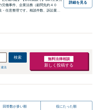
詳細を見る
の労働事件、企業法務（顧問先約４０
生・任意整理です。相談件数、訴訟案
数多く担当しています。依頼人さまにと
効用を得られるように頑張っています。
検索
無料法律相談
新しく投稿する
 違法
回答数が多い順
役にたった順