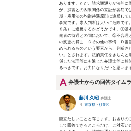
あります。ただ、請求額通りが法的に
が、損害との因果関係の立証が容易で
期・雇用法の均衡待遇原則に違反して
事案です。素人判断は大いに危険です
８条）に違反するかどうかです。①基
働者の待遇との間において、③不合理
の変更の範囲　Ｃその他の事情　Ｄ当
められるものという要素から、判断さ
い」とされます。法的責任をきちんと
係した法理等にも通じた弁護士等に相
るべきです。お力になりたいと思いま
弁護士からの回答タイム
藤川 久昭
弁護士
東京都
>
杉並区
腹立たしいことと存じます。お困りの
して回答できるところだけ、ご対応い