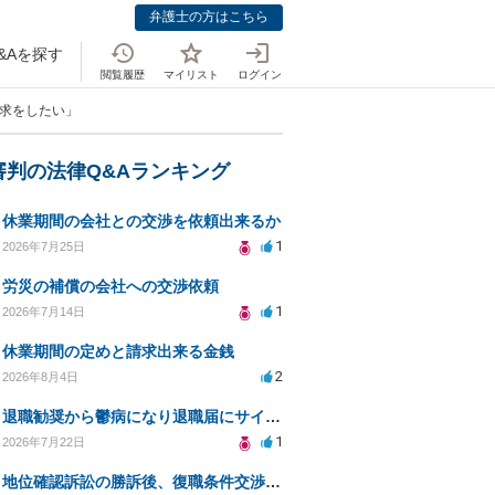
弁護士の方はこちら
&Aを探す
閲覧履歴
マイリスト
ログイン
請求をしたい」
審判の法律Q&Aランキング
休業期間の会社との交渉を依頼出来るか
1
2026年7月25日
労災の補償の会社への交渉依頼
1
2026年7月14日
休業期間の定めと請求出来る金銭
2
2026年8月4日
退職勧奨から鬱病になり退職届にサインした
1
2026年7月22日
地位確認訴訟の勝訴後、復職条件交渉と嫌がらせ対策について