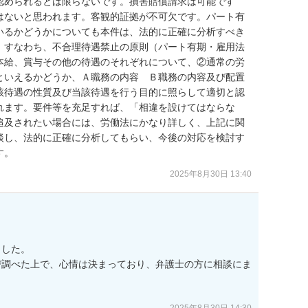
認められるとは限らないです。損害賠償請求は可能です
はないと思われます。客観的証拠が不可欠です。パート有
いるかどうかについても本件は、法的に正確に分析すべき
。すなわち、不合理待遇禁止の原則（パート有期・雇用法
本給、賞与その他の待遇のそれぞれについて、②通常の労
といえるかどうか、Ａ職務の内容　Ｂ職務の内容及び配置
該待遇の性質及び当該待遇を行う目的に照らして適切と認
れます。要件等を充足すれば、「相違を設けてはならな
追及されたい場合には、労働法にかなり詳しく、上記に関
談し、法的に正確に分析してもらい、今後の対応を検討す
す。
2025年8月30日 13:40
した。

び調べた上で、心情は決まっており、弁護士の方に相談にま
2025年8月30日 14:30