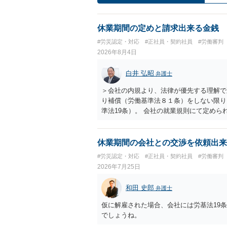
休業期間の定めと請求出来る金銭
#労災認定・対応
#正社員・契約社員
#労働審判
2026年8月4日
白井 弘昭
弁護士
＞会社の内規より、法律が優先する理解で
り補償（労働基準法８１条）をしない限り
準法19条）。 会社の就業規則にて定め
適用はありませんので、ご安心ください。
たります。 ＞労災の休業補償と、所得補
か？ 業務労災の場合は、会社の安全配慮
休業期間の会社との交渉を依頼出来
（治療費、通院慰謝料、入院費、入院慰謝
#労災認定・対応
#正社員・契約社員
#労働審判
と思われます。 また、業務労災での第三
2026年7月25日
の賠償責任も考えられます。 労災で支払
えた部分は、会社もしくは、第三者から支
和田 史郎
弁護士
思います（良い会社でしたら、自ら話して
もしくは対応を最寄りの弁護士にご相談く
仮に解雇された場合、会社には労基法19
でしょうね。