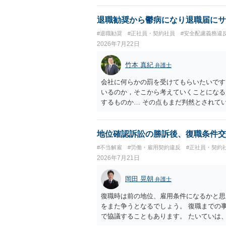
退職勧奨から鬱病になり退職届にサ
#退職勧奨
#正社員・契約社員
#安全配慮義務違
2026年7月22日
竹本 真紀
弁護士
会社に何らかの罰を受けてもらいたいです
いるのか，そこから考えていくことになる
するものか… その点もまだ判然とされて
ば，その点を検討していくことから始める
地位確認訴訟の勝訴後、復職条件交
#不当解雇
#労働・雇用契約違反
#正社員・契約
2026年7月21日
岡田 晃朝
弁護士
復職時は前の地位、雇用条件になるかと思
をまた争うとなるでしょう。 復職までの
で協議することもあります。 たいていは