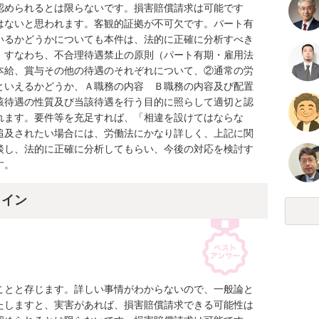
認められるとは限らないです。損害賠償請求は可能です
はないと思われます。客観的証拠が不可欠です。パート有
いるかどうかについても本件は、法的に正確に分析すべき
。すなわち、不合理待遇禁止の原則（パート有期・雇用法
本給、賞与その他の待遇のそれぞれについて、②通常の労
といえるかどうか、Ａ職務の内容　Ｂ職務の内容及び配置
該待遇の性質及び当該待遇を行う目的に照らして適切と認
れます。要件等を充足すれば、「相違を設けてはならな
追及されたい場合には、労働法にかなり詳しく、上記に関
談し、法的に正確に分析してもらい、今後の対応を検討す
す。
ライン
ことと存じます。詳しい事情がわからないので、一般論と
たしますと、実害があれば、損害賠償請求できる可能性は