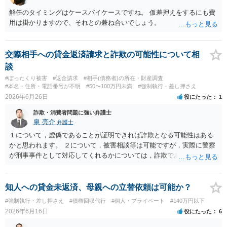
（Switch2等）の事実も踏まえ、応じない場合は法的措置を辞さない姿
勢で交渉に臨むのが現実的かと思います。
解任のタイミングはケースバイケースですね。 仮差押えをするにも費
用は掛かりますので、それとの兼ね合いでしょう。
交際相手への貸金返済請求と詐欺の可能性について相
談
#ぼったくり被害
#返金請求
#相手(債務者)の所在・財産調査
#本名・住所・電話番号が不明
#50〜100万円未満
#強制執行・差し押さえ
2026年6月26日
役にたった
1
詐欺・消費者問題に強い弁護士
泉 亮介
弁護士
１について，虚偽であることが証明できれば詐欺となる可能性はある
かと思われます。 ２について，被害相談等は可能ですが，実際に警察
が刑事事件として対応してくれるかについては，詐欺であることをど
の程度証明できる資料があるかによってくぁってくるかと思われま
す。 ３について，相手と連絡が取れるのであれば内容証明や電話での
連絡等から交渉をすることtなるかと思われます。弁護士を立てること
知人への貸金未返済、母親への立替依頼は可能か？
を想定されている場合，裁判をする場合だと，弁護士費用との関係か
#強制執行・差し押さえ
#債権回収代行
#個人・プライベート
#140万円以下
ら全額回収できたとしてもご自身の経済的な利益は少ないかと思われ
2026年6月16日
役にたった
6
ます。 ４について，実際の内容次第ですが，可能な場合も多いです。
５について，可能かと思われます。 ６について，内容証明については