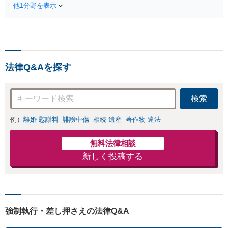
SEO対策詐
他1分野を表示
日/休日/夜間相
欺、物販コンサ
談可】アジア数
ル詐欺など詐欺
カ国の専門家と
返金交渉に強い
連携し、法務サ
弁護士が契約解
ービスだけでな
除、返金、回収
く会計、税務、
に尽力します。
法律Q&Aを探す
労務、登記など
幅広く対応しま
す。
検索
例）
離婚 慰謝料
誹謗中傷
相続 遺産
著作物 違法
無料法律相談
新しく投稿する
強制執行・差し押さえの法律Q&A