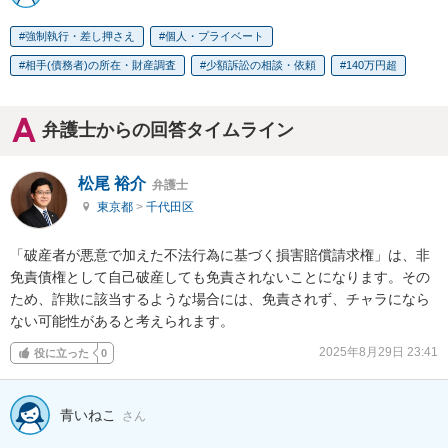
強制執行・差し押さえ
個人・プライベート
相手(債務者)の所在・財産調査
少額訴訟の相談・依頼
140万円超
弁護士からの回答タイムライン
松尾 裕介
弁護士
東京都
>
千代田区
「破産者が悪意で加えた不法行為に基づく損害賠償請求権」は、非
免責債権として自己破産しても免責されないことになります。その
ため、詐欺に該当するような場合には、免責されず、チャラになら
ない可能性があると考えられます。
2025年8月29日 23:41
役に立った
0
青いねこ
さん