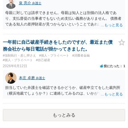
泉 亮介
弁護士
住んで居る場所が判明しないと送付は出来ないでしょう。裁判手続き
については，住民票上の住所へ住んでいないことを調査したうえで，
母親に対しては請求できません。母親は知人とは別個の法人格であ
公示送達という方法により訴訟提起することとなります。 ７につい
り、支払督促の当事者でもないため支払い義務がありません。 債務者
て，プライバシー権侵害や名誉権侵害として相手から逆に請求を受け
である知人の差押財産が見つからないということであれば、現実的に
るきっかけとなりかねないため，避けたほうが良いかと思われます。
それ以上の回収は難しいかと思われます。
一年前に自己破産手続きをしたのですが、最近また債
務会社から毎日電話が掛かってきました。
#強制執行・差し押さえ
#個人・プライベート
#消費者金融
#個人・プライベート
#自己破産
2026年6月12日
役にたった
1
本庄 卓磨
弁護士
担当していた弁護士を確認できるかどうか、破産申立てをした裁判所
（横浜地裁でしょうか？）に連絡してみるのは、いかがでしょうか。
もっとみる