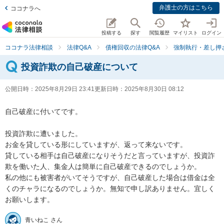
弁護士の方はこちら
ココナラへ
投稿する
探す
閲覧履歴
マイリスト
ログイン
ココナラ法律相談
法律Q&A
債権回収の法律Q&A
強制執行・差し押
投資詐欺の自己破産について
公開日時：
2025年8月29日 23:41
更新日時：
2025年8月30日 08:12
自己破産に付いてです。

投資詐欺に遭いました。

お金を貸している形にしていますが、返って来ないです。

貸している相手は自己破産になりそうだと言っていますが、投資詐
欺を働いた人、集金人は簡単に自己破産できるのでしょうか。

私の他にも被害者がいてそうですが、自己破産した場合は借金は全
くのチャラになるのでしょうか。無知で申し訳ありません。宜しく
お願いします。
青いねこ さん