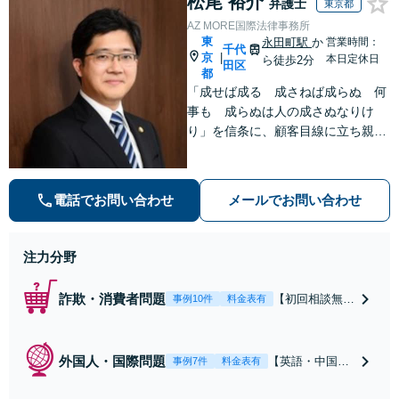
松尾 裕介
弁護士
東京都
AZ MORE国際法律事務所
東
永田町駅
か
営業時間：
千代
京
|
本日定休日
ら徒歩2分
田区
都
「成せば成る 成さねば成らぬ 何
事も 成らぬは人の成さぬなりけ
り」を信条に、顧客目線に立ち親身
に皆様のご相談を承ります。弁護士
14年（海外勤務6年）の豊富な弁護
士経験、国際経験を活かし、解決へ
電話でお問い合わせ
メールでお問い合わせ
の道筋を示した上でスピーディーに
対応します。
注力分野
詐欺・消費者問題
【初回相談無
事例10件
料金表有
料】【弁護士歴
14年】【お客
様目線】豊富な
外国人・国際問題
【英語・中国語
事例7件
料金表有
経験を活かし、
対応可】【初回
情報商材詐欺、
相談無料】【当