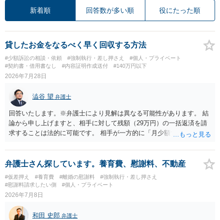
新着順
回答数が多い順
役にたった順
貸したお金をなるべく早く回収する方法
#少額訴訟の相談・依頼
#強制執行・差し押さえ
#個人・プライベート
#契約書・借用書なし
#内容証明作成送付
#140万円以下
2026年7月28日
澁谷 望
弁護士
回答いたします。※弁護士により見解は異なる可能性があります。 結
論から申し上げますと、相手に対して残額（29万円）の一括返済を請
求することは法的に可能です。 相手が一方的に「月少額ずつ返す」と
言ってきたとしても、あなたが同意していない以上、分割払いの合意
は成立していません。当初の返済期日も過ぎているため、一括返済を
求める権利があります。 具体的には、以下の手順で進めるのが効果的
弁護士さん探しています。養育費、慰謝料、不動産
です。 分割拒否と一括請求の通知：PayPayのメッセージ等で「分割
#仮差押え
#養育費
#離婚の慰謝料
#強制執行・差し押さえ
払いには同意していないため、残額の一括払いを求める」旨を明確に
#慰謝料請求したい側
#個人・プライベート
伝えます。 相手の本名・住所の確認：応じない場合に法的手段（少額
2026年7月8日
訴訟など）をとるには、相手の身元が必要です。分からない場合は、
まず本名や住所の特定を進めてください。 相手が購入した高額商品
和田 史郎
弁護士