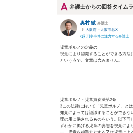
弁護士からの回答タイム
奥村 徹
弁護士
大阪府
>
大阪市北区
刑事事件に注力する弁護士
児童ポルノの定義の

視覚により認識することができる方法に
という点で、文章は含みません。

児童ポルノ・児童買春法第2条

3この法律において「児童ポルノ」と
知覚によっては認識することができな
理の用に供されるものをいう。以下同
ずれかに掲げる児童の姿態を視覚によ
一　児童を相手方とする又は児童による