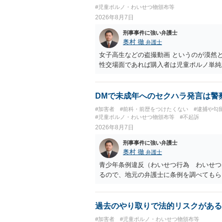
#児童ポルノ・わいせつ物頒布等
2026年8月7日
刑事事件に強い弁護士
奥村 徹
弁護士
女子高生などの盗撮動画 というのが漠然
性交場面であれば購入者は児童ポルノ単純
DMで未成年へのセクハラ発言は警
#加害者
#前科・前歴をつけたくない
#逮捕や勾
#児童ポルノ・わいせつ物頒布等
#不起訴
2026年8月7日
刑事事件に強い弁護士
奥村 徹
弁護士
青少年条例違反（わいせつ行為 わいせつ
るので、地元の弁護士に条例を調べてもら
過去のやり取りで法的リスクがある
#加害者
#児童ポルノ・わいせつ物頒布等