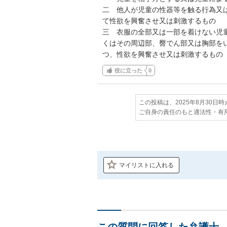
二　他人が児童の性器等を触る行為又
て性欲を興奮させ又は刺激するもの

三　衣服の全部又は一部を着けない児
くはその周辺部、臀でん部又は胸部を
つ、性欲を興奮させ又は刺激するもの
役に立った
0
この投稿は、2025年8月30日
ご自身の責任のもと適法性・有
マイリストに入れる
この質問に回答した弁護士