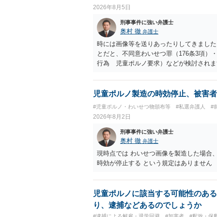
2026年8月5日
刑事事件に強い弁護士
奥村 徹
弁護士
時には画像等を送りあったりしてきました。
とだと、不同意わいせつ罪（176条3項
行為 児童ポルノ要求）などが検討され
受けるでしょう。
児童ポルノ製造の時効停止、被害者
#児童ポルノ・わいせつ物頒布等
#私選弁護人
#
2026年8月2日
刑事事件に強い弁護士
奥村 徹
弁護士
現時点では わいせつ画像を製造した場合
時効が停止する という規定はありません
児童ポルノに該当する可能性のある
り、逮捕などあるのでしょうか
#逮捕による解雇・退学回避
#加害者
#釈放・保