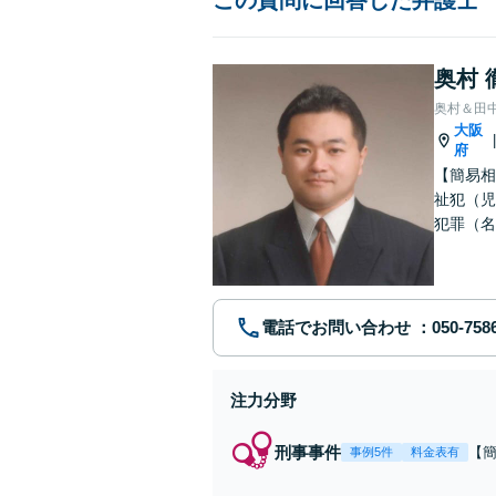
奥村 
奥村＆田
大阪
府
【簡易相
祉犯（児
犯罪（名
護士です
電話でお問い合わせ
注力分野
刑事事件
【
事例5件
料金表有
福