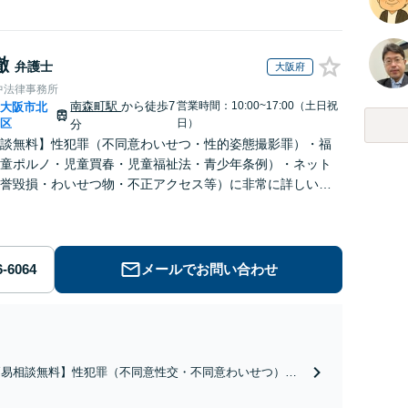
徹
弁護士
大阪府
中法律事務所
南森町駅
から徒歩7
営業時間：10:00~17:00（土日祝
大阪市北
|
区
日）
分
談無料】性犯罪（不同意わいせつ・性的姿態撮影罪）・福
童ポルノ・児童買春・児童福祉法・青少年条例）・ネット
誉毀損・わいせつ物・不正アクセス等）に非常に詳しい弁
メールでお問い合わせ
簡易相談無料】性犯罪（不同意性交・不同意わいせつ）・
祉犯（児童ポルノ・児童買春・児童福祉法・青少年条