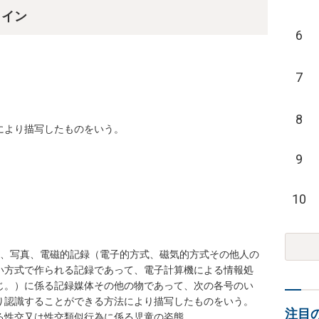
ライン
6
7
8
より描写したものをいう。

9
10
は、写真、電磁的記録（電子的方式、磁気的方式その他人の
い方式で作られる記録であって、電子計算機による情報処
じ。）に係る記録媒体その他の物であって、次の各号のい
り認識することができる方法により描写したものをいう。

注目
性交又は性交類似行為に係る児童の姿態
