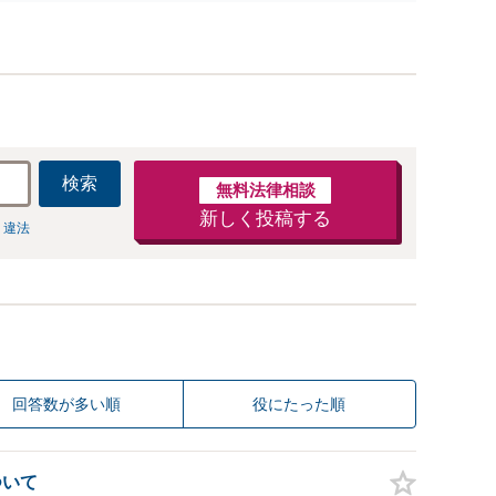
）・ネット犯罪（名誉毀損・わいせつ物・不正アクセス・
ベンジポルノ罪等）に非常に詳しい弁護士です
検索
無料法律相談
新しく投稿する
 違法
回答数が多い順
役にたった順
ついて