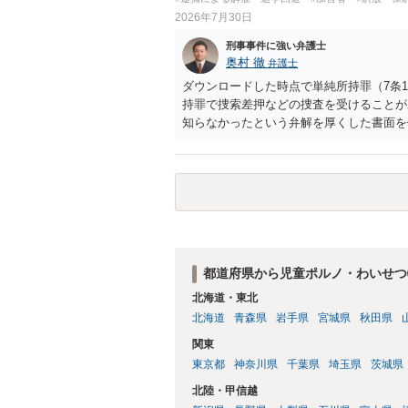
2026年7月30日
刑事事件に強い弁護士
奥村 徹
弁護士
ダウンロードした時点で単純所持罪（7条
持罪で捜索差押などの捜査を受けることが
知らなかったという弁解を厚くした書面を
都道府県から児童ポルノ・わいせつ
北海道・東北
北海道
青森県
岩手県
宮城県
秋田県
関東
東京都
神奈川県
千葉県
埼玉県
茨城県
北陸・甲信越