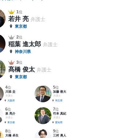
1
位
若井 亮
弁護士
東京都
2
位
稲葉 進太郎
弁護士
神奈川県
3
位
髙橋 俊太
弁護士
東京都
4
5
位
位
川添 圭
加藤 善大
弁護士
弁護士
大阪府
埼玉県
6
7
位
位
泉 亮介
竹本 真紀
弁護士
弁護士
東京都
愛知県
8
9
位
位
大橋 卓生
三村 勇人