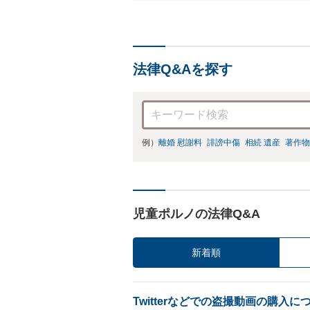
例
リ
法律Q&Aを探す
例）
離婚 慰謝料
誹謗中傷
相続 遺産
著作物
児童ポルノの法律Q&A
新着順
Twitterなどでの盗撮動画の購入に