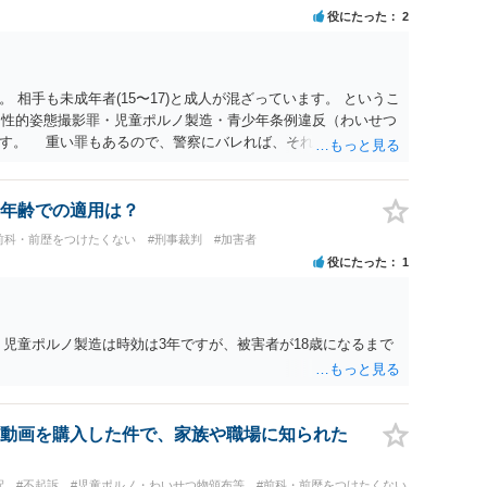
役にたった
2
 相手も未成年者(15〜17)と成人が混ざっています。 というこ
）・性的姿態撮影罪・児童ポルノ製造・青少年条例違反（わいせつ
ます。 重い罪もあるので、警察にバレれば、それなりの捜査を
年齢での適用は？
前科・前歴をつけたくない
#刑事裁判
#加害者
役にたった
1
、児童ポルノ製造は時効は3年ですが、被害者が18歳になるまで
動画を購入した件で、家族や職場に知られた
釈
#不起訴
#児童ポルノ・わいせつ物頒布等
#前科・前歴をつけたくない