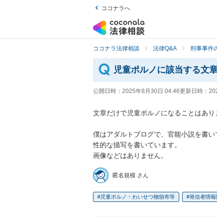
ココナラへ
ココナラ法律相談
法律Q&A
刑事事件の
児童ポルノに該当する文
公開日時：
2025年8月30日 04:46
更新日時：
20
文章だけで児童ポルノになることはありま
僕はアダルトブログで、官能小説を書い
性的な描写を書いています。

画像などはありません。
匿名規模 さん
児童ポルノ・わいせつ物頒布等
発信者情報