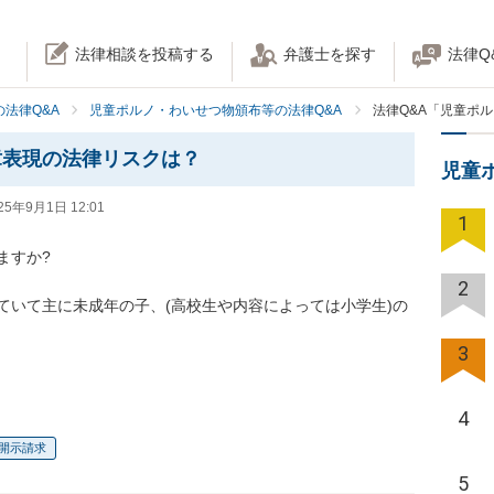
法律相談を投稿する
弁護士を探す
法律Q
法律Q&A
児童ポルノ・わいせつ物頒布等の法律Q&A
法律Q&A「児童ポ
章表現の法律リスクは？
児童
25年9月1日 12:01
1
すか?

2
ていて主に未成年の子、(高校生や内容によっては小学生)の
3
4
開示請求
5