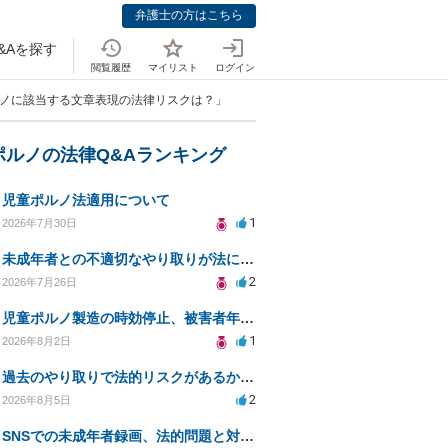
弁護士の方はこちら
&Aを探す
閲覧履歴
マイリスト
ログイン
ルノに該当する文章表現の法律リスクは？」
ポルノの法律Q&Aランキング
児童ポルノ法適用について
1
2026年7月30日
未成年者との不適切なやり取りが法に触れる可能性と対処法
2
2026年7月26日
児童ポルノ製造の時効停止、被害者年齢での適用は？
1
2026年8月2日
過去のやり取りで法的リスクがあるか知りたい
2
2026年8月5日
SNSでの未成年者録画、法的問題と対応策について相談したい