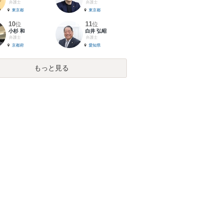
弁護士
弁護士
東京都
東京都
10
11
位
位
小杉 和
白井 弘昭
弁護士
弁護士
京都府
愛知県
もっと見る