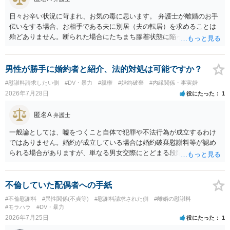
日々お辛い状況に苛まれ、お気の毒に思います。 弁護士が離婚のお手
伝いをする場合、お相手である夫に別居（夫の転居）を求めることは
殆どありません。断られた場合にたちまち膠着状態に陥ってしまうの
と、同居中の依頼者ご本人をますます窮地に陥らせてしまう可能性が
高いためです。 実務的には、ご相談者さまが転居する形で離婚協議等
を進める選択を採らざるを得ないことが圧倒的多数です。
男性が勝手に婚約者と紹介、法的対処は可能ですか？
#慰謝料請求したい側
#DV・暴力
#親権
#婚約破棄
#内縁関係・事実婚
2026年7月28日
役にたった
1
匿名A
弁護士
一般論としては、嘘をつくこと自体で犯罪や不法行為が成立するわけ
ではありません。婚約が成立している場合は婚約破棄慰謝料等が認め
られる場合がありますが、単なる男女交際にとどまる段階の場合、独
身偽装その他貞操権侵害事案は別として、信頼関係破壊行為について
慰謝料は生じないことが多いと思われます。 お怒りはごもっともです
が、仮に交際を進めたとしても後に相手を信頼できなくなる可能性が
不倫していた配偶者への手紙
高かったということですので、むしろ結婚しなくてよかったと割り切
#不倫慰謝料
#異性関係(不貞等)
#慰謝料請求された側
#離婚の慰謝料
って、交際を終わらせるのがよいと思います。
#モラハラ
#DV・暴力
2026年7月25日
役にたった
1