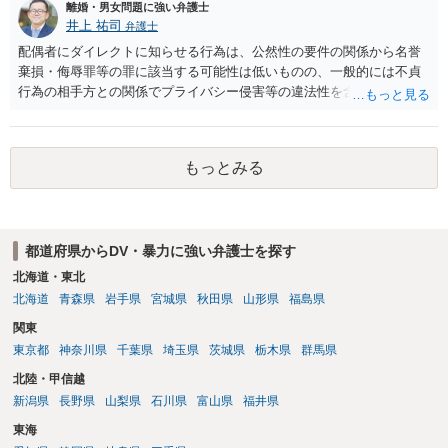
離婚・男女問題に強い弁護士
井上 祐司
弁護士
配偶者にダイレクトに知らせる行為は、公然性の要件の関係から名誉
棄損・侮辱罪等の罪に該当する可能性は低いものの、一般的には不貞
行為の相手方との関係でプライバシー侵害等の違法性を含む行為で
す。 そのため、そのことを知った相手方の夫婦関係への影響が大きい
ため、弁護士としては推奨しないことが一般的かと思います。
もっとみる
都道府県からDV・暴力に強い弁護士を探す
北海道・東北
北海道
青森県
岩手県
宮城県
秋田県
山形県
福島県
関東
東京都
神奈川県
千葉県
埼玉県
茨城県
栃木県
群馬県
北陸・甲信越
新潟県
長野県
山梨県
石川県
富山県
福井県
東海