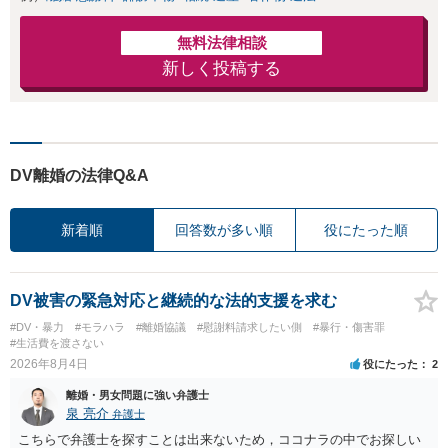
無料法律相談
新しく投稿する
DV離婚の法律Q&A
新着順
回答数が多い順
役にたった順
DV被害の緊急対応と継続的な法的支援を求む
#DV・暴力
#モラハラ
#離婚協議
#慰謝料請求したい側
#暴行・傷害罪
#生活費を渡さない
2026年8月4日
役にたった
2
離婚・男女問題に強い弁護士
泉 亮介
弁護士
こちらで弁護士を探すことは出来ないため，ココナラの中でお探しい