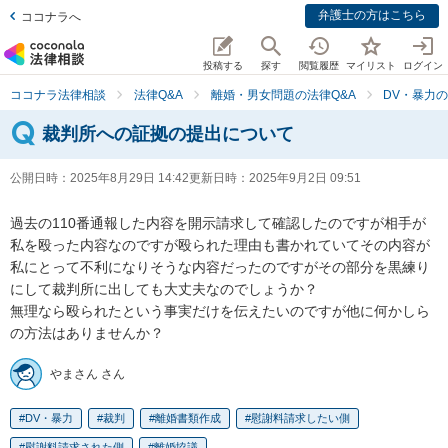
弁護士の方はこちら
ココナラへ
投稿する
探す
閲覧履歴
マイリスト
ログイン
ココナラ法律相談
法律Q&A
離婚・男女問題の法律Q&A
DV・暴力の
裁判所への証拠の提出について
公開日時：
2025年8月29日 14:42
更新日時：
2025年9月2日 09:51
過去の110番通報した内容を開示請求して確認したのですが相手が
私を殴った内容なのですが殴られた理由も書かれていてその内容が
私にとって不利になりそうな内容だったのですがその部分を黒練り
にして裁判所に出しても大丈夫なのでしょうか？

無理なら殴られたという事実だけを伝えたいのですが他に何かしら
の方法はありませんか？
やまさん さん
DV・暴力
裁判
離婚書類作成
慰謝料請求したい側
慰謝料請求された側
離婚協議