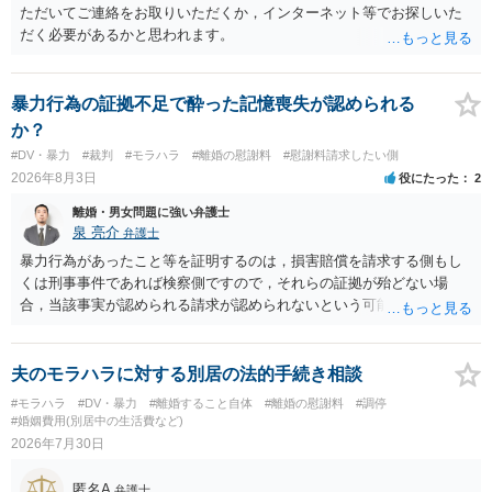
ただいてご連絡をお取りいただくか，インターネット等でお探しいた
だく必要があるかと思われます。
暴力行為の証拠不足で酔った記憶喪失が認められる
か？
#DV・暴力
#裁判
#モラハラ
#離婚の慰謝料
#慰謝料請求したい側
2026年8月3日
役にたった
2
離婚・男女問題に強い弁護士
泉 亮介
弁護士
暴力行為があったこと等を証明するのは，損害賠償を請求する側もし
くは刑事事件であれば検察側ですので，それらの証拠が殆どない場
合，当該事実が認められる請求が認められないという可能性はあるで
しょう。
夫のモラハラに対する別居の法的手続き相談
#モラハラ
#DV・暴力
#離婚すること自体
#離婚の慰謝料
#調停
#婚姻費用(別居中の生活費など)
2026年7月30日
匿名A
弁護士