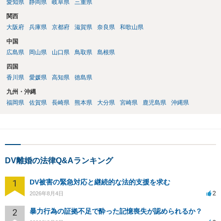
愛知県
静岡県
岐阜県
三重県
関西
大阪府
兵庫県
京都府
滋賀県
奈良県
和歌山県
中国
広島県
岡山県
山口県
鳥取県
島根県
四国
香川県
愛媛県
高知県
徳島県
九州・沖縄
福岡県
佐賀県
長崎県
熊本県
大分県
宮崎県
鹿児島県
沖縄県
DV離婚の法律Q&Aランキング
1
DV被害の緊急対応と継続的な法的支援を求む
2
2026年8月4日
2
暴力行為の証拠不足で酔った記憶喪失が認められるか？