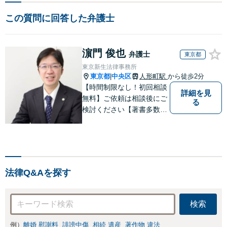
この質問に回答した弁護士
濵門 俊也
弁護士
東京都
東京新生法律事務所
東京都
中央区
人形町駅
から徒歩2分
|
【時間制限なし！初回相談
詳細を見
無料】ご依頼は相談後にご
る
検討ください【著書多数】
【離婚の解決実績300件以
上】心のケアもしながら全
力でサポートします【相続
問題】複雑な遺産分割・相
続放棄・遺留分なども、基
法律Q&Aを探す
本からわかりやすくご説明
します【人形町駅2分】
検索
例）
離婚 慰謝料
誹謗中傷
相続 遺産
著作物 違法