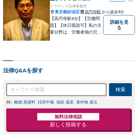
クラウンズ法律事務所
東京都
杉並区
高円寺駅
から徒歩4分
|
【高円寺駅4分】【労働問
詳細を見
題】【休日面談可】私の主
る
要分野は、労働者側の労働
事件、企業法務（顧問先約
４０社）、破産・再生・任
意整理です。相談件数、訴
訟案件、交渉案件を数多く
担当しています。依頼人さ
法律Q&Aを探す
まにとって、最大限の効用
を得られるように頑張って
います。
検索
例）
離婚 慰謝料
誹謗中傷
相続 遺産
著作物 違法
無料法律相談
新しく投稿する