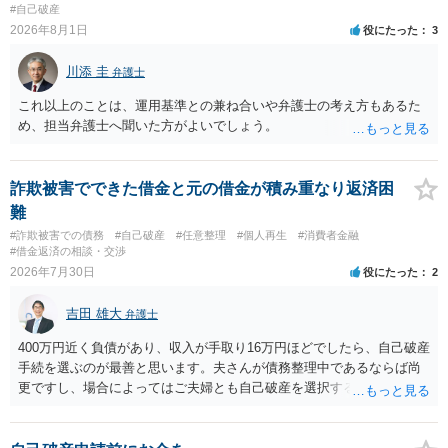
#自己破産
2026年8月1日
役にたった
3
川添 圭
弁護士
これ以上のことは、運用基準との兼ね合いや弁護士の考え方もあるた
め、担当弁護士へ聞いた方がよいでしょう。
詐欺被害でできた借金と元の借金が積み重なり返済困
難
#詐欺被害での債務
#自己破産
#任意整理
#個人再生
#消費者金融
#借金返済の相談・交渉
2026年7月30日
役にたった
2
吉田 雄大
弁護士
400万円近く負債があり、収入が手取り16万円ほどでしたら、自己破産
手続を選ぶのが最善と思います。夫さんが債務整理中であるならば尚
更ですし、場合によってはご夫婦とも自己破産を選択する方法もある
と思います。