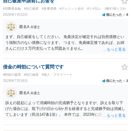
自己破産申請前にお金を
#消費者金融
#自己破産
#多重債務
#クレジット会社
#リボ払い
#銀行借り入れ
2026年7月22日
役にたった
8
匿名A
弁護士
まず、自己破産をしてください。 免責決定が確定すれば自然債務とい
う強制力のない債務になります。 つまり、免責確定後であれば、お姉
さんにだけ２万円支払っても問題ありません。
借金の時効について質問です
#時効の援用
#自己破産
#個人・プライベート
2026年7月18日
役にたった
2
匿名A
弁護士
訴えの提起によって消滅時効の完成猶予となりますが、訴えを取り下
げた場合には、取下げの日から6か月を経過すると完成猶予効は消滅し
てしまいます（民法147条1項）。 本件ては、2023年に提訴された債権
者については時効の更新はなされておらず、2026年5月に提訴された債
権者については取下げ日から6か月以内に再提訴しなければやはり時効