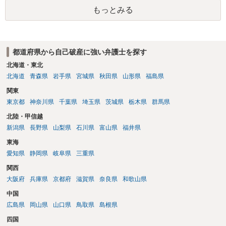
は更新しないことになります。ただし、消滅時効の起算点は、不払い
もっとみる
日ではなく期限の利益喪失日（通常は所定の分割の支払期日から1～2
か月程度経過しても支払いがなければ一括返済可能という契約になっ
ている）ですので、時効期間の経過が2027年1月であるとは限りません
（3月や4月といった可能性がある）。
都道府県から自己破産に強い弁護士を探す
北海道・東北
北海道
青森県
岩手県
宮城県
秋田県
山形県
福島県
関東
東京都
神奈川県
千葉県
埼玉県
茨城県
栃木県
群馬県
北陸・甲信越
新潟県
長野県
山梨県
石川県
富山県
福井県
東海
愛知県
静岡県
岐阜県
三重県
関西
大阪府
兵庫県
京都府
滋賀県
奈良県
和歌山県
中国
広島県
岡山県
山口県
鳥取県
島根県
四国