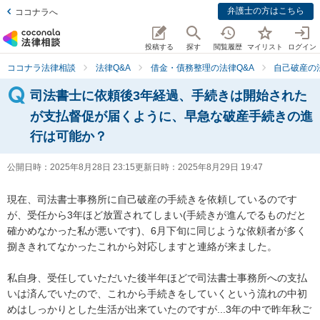
弁護士の方はこちら
ココナラへ
投稿する
探す
閲覧履歴
マイリスト
ログイン
ココナラ法律相談
法律Q&A
借金・債務整理の法律Q&A
自己破産の
司法書士に依頼後3年経過、手続きは開始された
が支払督促が届くように、早急な破産手続きの進
行は可能か？
公開日時：
2025年8月28日 23:15
更新日時：
2025年8月29日 19:47
現在、司法書士事務所に自己破産の手続きを依頼しているのです
が、受任から3年ほど放置されてしまい(手続きが進んでるものだと
確かめなかった私が悪いです)、6月下旬に同じような依頼者が多く
捌ききれてなかったこれから対応しますと連絡が来ました。

私自身、受任していただいた後半年ほどで司法書士事務所への支払
いは済んでいたので、これから手続きをしていくという流れの中初
めはしっかりとした生活が出来ていたのですが...3年の中で昨年秋ご