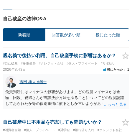
自己破産の法律Q&A
新着順
回答数が多い順
役にたった順
親名義で後払い利用、自己破産手続に影響はあるか？
#自己破産
#多重債務
#クレジット会社
#個人・プライベート
#リボ払い
2026年8月3日
役にたった
1
吉田 雄大
弁護士
免責判断にはマイナスの影響があります。どの程度マイナスかは金
額、回数、親御さんが当該決済方法を採ることについてどの程度認識
しておられたか等の個別事情に依るとしか言いようがありません。 と
もあれ、依頼しておられる弁護士さんに直ちに具体的状況をお伝えに
なって相談し、善後策を考えることをお勧めします。
自己破産中に不用品を売却しても問題ないか？
#消費者金融
#個人・プライベート
#奨学金
#銀行借り入れ
#クレジット会社