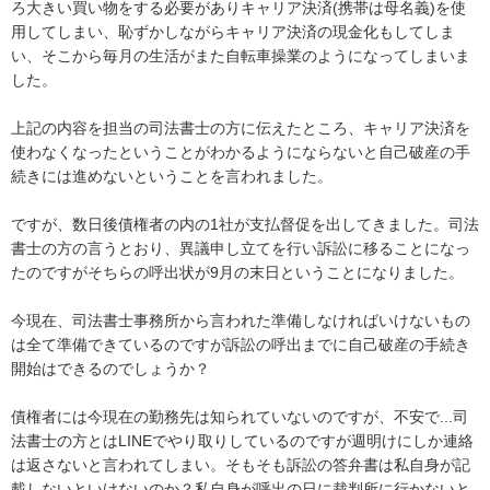
ろ大きい買い物をする必要がありキャリア決済(携帯は母名義)を使
用してしまい、恥ずかしながらキャリア決済の現金化もしてしま
い、そこから毎月の生活がまた自転車操業のようになってしまいま
した。

上記の内容を担当の司法書士の方に伝えたところ、キャリア決済を
使わなくなったということがわかるようにならないと自己破産の手
続きには進めないということを言われました。

ですが、数日後債権者の内の1社が支払督促を出してきました。司法
書士の方の言うとおり、異議申し立てを行い訴訟に移ることになっ
たのですがそちらの呼出状が9月の末日ということになりました。

今現在、司法書士事務所から言われた準備しなければいけないもの
は全て準備できているのですが訴訟の呼出までに自己破産の手続き
開始はできるのでしょうか？

債権者には今現在の勤務先は知られていないのですが、不安で...司
法書士の方とはLINEでやり取りしているのですが週明けにしか連絡
は返さないと言われてしまい。そもそも訴訟の答弁書は私自身が記
載しないといけないのか？私自身が呼出の日に裁判所に行かないと