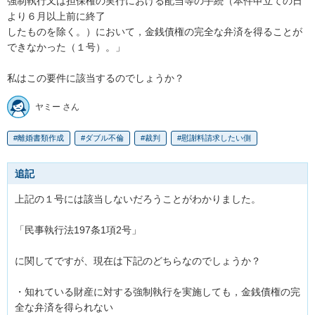
強制執行又は担保権の実行における配当等の手続（本件申立ての日
より６月以上前に終了

したものを除く。）において，金銭債権の完全な弁済を得ることが
できなかった（１号）。」

私はこの要件に該当するのでしょうか？
ヤミー さん
離婚書類作成
ダブル不倫
裁判
慰謝料請求したい側
追記
上記の１号には該当しないだろうことがわかりました。

「民事執行法197条1項2号」

に関してですが、現在は下記のどちらなのでしょうか？

・知れている財産に対する強制執行を実施しても，金銭債権の完
全な弁済を得られない
