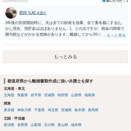
2026年6月22日
役にたった
1
肥田 弘昭
弁護士
3年後の別居開始時に、夫は全ての財産を放棄、全て妻名義にする(し
かし現在、預貯金はほぼありません。)。との点ですが、税金の関係で
贈与税などがかかる危険があります。離婚してから3年経過しているの
で財産分与として税務署が評価しない可能性があります。文言からし
て、離婚時に財産分与した方が法律的には良いかと思います。ご参考
にしてください。
もっとみる
都道府県から離婚書類作成に強い弁護士を探す
北海道・東北
北海道
青森県
岩手県
宮城県
秋田県
山形県
福島県
関東
東京都
神奈川県
千葉県
埼玉県
茨城県
栃木県
群馬県
北陸・甲信越
新潟県
長野県
山梨県
石川県
富山県
福井県