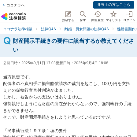
弁護士の方はこちら
ココナラへ
投稿する
探す
閲覧履歴
マイリスト
ログイン
ココナラ法律相談
法律Q&A
離婚・男女問題の法律Q&A
離婚書類作
財産開示手続きの要件に該当するか教えてくださ
い
公開日時：
2025年9月1日 17:03
更新日時：
2025年9月4日 18:08
当方原告です。

配偶者の不貞相手に損害賠償請求の裁判を起こし、100万円を支払
えとの仮執行宣言付判決が出ました。

しかし、被告からの支払いはありません。

強制執行しようにも財産の所在がわからないので、強制執行の手続
きができません。

そこで、財産開示手続きをしようと思っているのですが、

「民事執行法１９７条１項の要件
