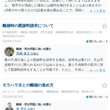
ご主人が関係を認めている以上、証拠として弱いとまでは言えませ
ん。 相手方が否認した場合には裁判を検討することもあり得ますが、
LINEのやり取りなどの証拠を積み重ねることで、関係が認定される余
地は十分にあります。 ただし、手元の証拠でどこまで認定できるかは
個別の事情によりますので、お早めに弁護士に相談されることをおす
すめします。
離婚時の慰謝料請求について
#不倫慰謝料
#離婚の慰謝料
#育児放棄
#離婚書類作成
#慰謝料請求したい側
#異性関係(不貞等)
2026年7月4日
役にたった
1
離婚・男女問題に強い弁護士
髙橋 俊太
弁護士
妻の不貞行為により慰謝料を請求する場合、請求先は妻だけ、又は不
貞相手だけに限られるわけではありません。妻と不貞相手の双方に対
して慰謝料請求をすることが可能です。ただし、不貞は共同不法行為
と考えられるため、同じ損害について二重取りはできません。「双方
から請求できない」というより、「双方に請求はできるが、同じ損害
について二重に回収することはできない」という理解が正確です。
モラハラ夫との離婚の進め方
#モラハラ
#20年以上の婚姻期間
#離婚協議
#離婚書類作成
#財産分与
2026年6月26日
役にたった
1
離婚・男女問題に強い弁護士
泉 亮介
弁護士