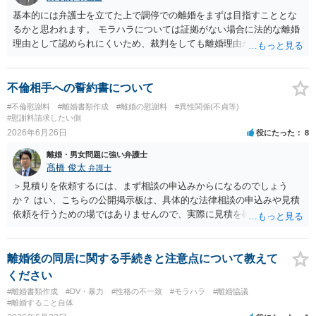
基本的には弁護士を立てた上で調停での離婚をまずは目指すこととな
るかと思われます。 モラハラについては証拠がない場合に法的な離婚
理由として認められにくいため、裁判をしても離婚理由が認められな
い可能性も十分あり得ます。 調停での話し合いがうまくいかない場合
は別居期間を重ねた上で離婚裁判を行うこととなります。 いずれにし
ても別居を開始した上で弁護士を立てて協議を重ねていくこととなる
不倫相手への誓約書について
でしょう。
#不倫慰謝料
#離婚書類作成
#離婚の慰謝料
#異性関係(不貞等)
#慰謝料請求したい側
2026年6月26日
役にたった
8
離婚・男女問題に強い弁護士
髙橋 俊太
弁護士
＞見積りを依頼するには、まず相談の申込みからになるのでしょう
か？ はい、こちらの公開掲示板は、具体的な法律相談の申込みや見積
依頼を行うための場ではありませんので、実際に見積を確認されたい
場合には、個別に法律事務所又は弁護士宛てに、相談申込みや問い合
わせをしていただく必要があります。
離婚後の同居に関する手続きと注意点について教えて
ください
#離婚書類作成
#DV・暴力
#性格の不一致
#モラハラ
#離婚協議
#離婚すること自体