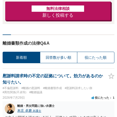
無料法律相談
新しく投稿する
離婚書類作成の法律Q&A
新着順
回答数が多い順
役にたった順
慰謝料請求時の不定の証拠について。効力があるのか
知りたい。
#不倫慰謝料
#離婚の慰謝料
#離婚書類作成
#慰謝料請求したい側
#異性関係(不貞等)
#離婚協議
2026年7月29日
役にたった
1
離婚・男女問題に強い弁護士
本庄 卓磨
弁護士