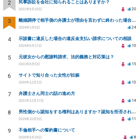
2
民事訴訟を会社に知られることはありますか？
20
2021年6月10日
3
離婚調停で相手側の弁護士が理由を言わずに終わった場合の対応について
24
2024年2月5日
4
示談書に違反した場合の違反金支払い請求についての相談
10
2024年6月17日
5
元彼女からの慰謝料請求、法的義務と対応策は？
15
2021年8月5日
6
サイトで知り合った女性が妊娠
13
2020年12月1日
7
弁護士さん同士の話の進め方
14
2021年12月17日
8
男性側から認知をする権利はありますか？認知を拒否され父親になる権利を奪われたら法律問題になりますか？
11
2019年10月5日
9
不倫相手への誓約書について
8
2026年6月26日