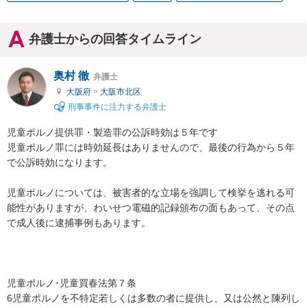
弁護士からの回答タイムライン
奥村 徹
弁護士
大阪府
>
大阪市北区
刑事事件に注力する弁護士
児童ポルノ提供罪・製造罪の公訴時効は５年です

児童ポルノ罪には時効延長はありませんので、最後の行為から５年
で公訴時効になります。

児童ポルノについては、被害者的な立場を強調して検挙を逃れる可
能性がありますが、わいせつ電磁的記録頒布の面もあって、その点
で成人後に逮捕事例もあります。

児童ポルノ･児童買春法第７条

6児童ポルノを不特定若しくは多数の者に提供し、又は公然と陳列し