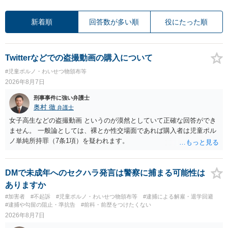
新着順
回答数が多い順
役にたった順
Twitterなどでの盗撮動画の購入について
#児童ポルノ・わいせつ物頒布等
2026年8月7日
刑事事件に強い弁護士
奥村 徹
弁護士
女子高生などの盗撮動画 というのが漠然としていて正確な回答ができ
ません。 一般論としては、裸とか性交場面であれば購入者は児童ポル
ノ単純所持罪（7条1項）を疑われます。
DMで未成年へのセクハラ発言は警察に捕まる可能性は
ありますか
#加害者
#不起訴
#児童ポルノ・わいせつ物頒布等
#逮捕による解雇・退学回避
#逮捕や勾留の阻止・準抗告
#前科・前歴をつけたくない
2026年8月7日