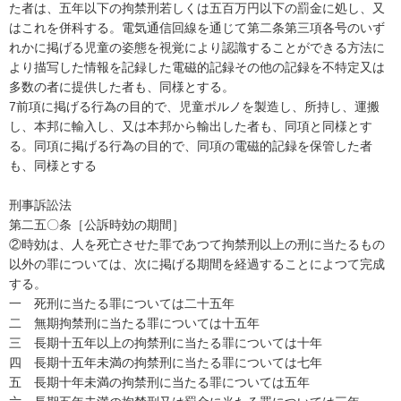
た者は、五年以下の拘禁刑若しくは五百万円以下の罰金に処し、又
はこれを併科する。電気通信回線を通じて第二条第三項各号のいず
れかに掲げる児童の姿態を視覚により認識することができる方法に
より描写した情報を記録した電磁的記録その他の記録を不特定又は
多数の者に提供した者も、同様とする。

7前項に掲げる行為の目的で、児童ポルノを製造し、所持し、運搬
し、本邦に輸入し、又は本邦から輸出した者も、同項と同様とす
る。同項に掲げる行為の目的で、同項の電磁的記録を保管した者
も、同様とする

刑事訴訟法

第二五〇条［公訴時効の期間］

②時効は、人を死亡させた罪であつて拘禁刑以上の刑に当たるもの
以外の罪については、次に掲げる期間を経過することによつて完成
する。

一　死刑に当たる罪については二十五年

二　無期拘禁刑に当たる罪については十五年

三　長期十五年以上の拘禁刑に当たる罪については十年

四　長期十五年未満の拘禁刑に当たる罪については七年

五　長期十年未満の拘禁刑に当たる罪については五年
