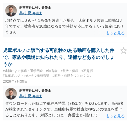
刑事事件に強い弁護士
奥村 徹
弁護士
現時点では わいせつ画像を製造した場合、児童ポルノ製造は時効は3
年ですが、被害者が18歳になるまで時効が停止する という規定はあり
ません
児童ポルノに該当する可能性のある動画を購入した件
で、家族や職場に知られたり、逮捕などあるのでしょ
うか
#逮捕による解雇・退学回避
#加害者
#釈放・保釈
#不起訴
#児童ポルノ・わいせつ物頒布等
#前科・前歴をつけたくない
2026年7月30日
刑事事件に強い弁護士
奥村 徹
弁護士
ダウンロードした時点で単純所持罪（7条1項）を疑われます。 販売者
が検挙されたタイミングで、単純所持罪で捜索差押などの捜査を受け
ることがあります。 対応としては、 弁護士と相談して、 児童ポルノ
と知らなかったという弁解を厚くした書面を作成してもらい 警察に相
談しておく などが考えられます。