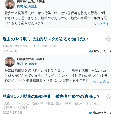
刑事事件に強い弁護士
奥村 徹
弁護士
青少年条例違反（わいせつ行為 わいせつな行為を教える行為）が検
討されると思いますが、地域性があるので、地元の弁護士に条例を調
べてもらう必要があります。
過去のやり取りで法的リスクがあるか知りたい
#加害者
#児童ポルノ・わいせつ物頒布等
2026年8月5日
役にたった
2
刑事事件に強い弁護士
奥村 徹
弁護士
時には画像等を送りあったりしてきました。 相手も未成年者(15〜17)
と成人が混ざっています。 ということだと、不同意わいせつ罪（176
条3項）・性的姿態撮影罪・児童ポルノ製造・青少年条例違反（わいせ
つ行為 児童ポルノ要求）などが検討されます。 重い罪もあるの
で、警察にバレれば、それなりの捜査を受けるでしょう。
児童ポルノ製造の時効停止、被害者年齢での適用は？
#児童ポルノ・わいせつ物頒布等
#私選弁護人
#前科・前歴をつけたくない
#刑事裁判
#加害者
2026年8月2日
役にたった
1