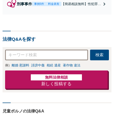
刑事事件
【簡易相談無料】性犯罪
事例5件
料金表有
（不同意性交・不同意わい
せつ）・福祉犯（児童ポル
ノ・児童買春・児童福祉
法・青少年条例）・ネット
犯罪（名誉毀損・わいせつ
物・不正アクセス・リベン
法律Q&Aを探す
ジポルノ罪等）に非常に詳
しい弁護士です
検索
例）
離婚 慰謝料
誹謗中傷
相続 遺産
著作物 違法
無料法律相談
新しく投稿する
児童ポルノの法律Q&A