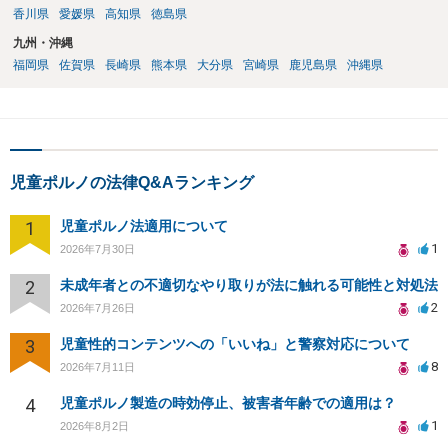
香川県
愛媛県
高知県
徳島県
九州・沖縄
福岡県
佐賀県
長崎県
熊本県
大分県
宮崎県
鹿児島県
沖縄県
児童ポルノの法律Q&Aランキング
1
児童ポルノ法適用について
1
2026年7月30日
2
未成年者との不適切なやり取りが法に触れる可能性と対処法
2
2026年7月26日
3
児童性的コンテンツへの「いいね」と警察対応について
8
2026年7月11日
4
児童ポルノ製造の時効停止、被害者年齢での適用は？
1
2026年8月2日