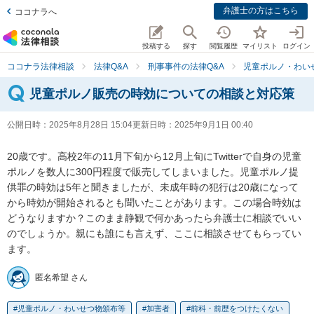
弁護士の方はこちら
ココナラへ
投稿する
探す
閲覧履歴
マイリスト
ログイン
ココナラ法律相談
法律Q&A
刑事事件の法律Q&A
児童ポルノ・わい
児童ポルノ販売の時効についての相談と対応策
公開日時：
2025年8月28日 15:04
更新日時：
2025年9月1日 00:40
20歳です。高校2年の11月下旬から12月上旬にTwitterで自身の児童
ポルノを数人に300円程度で販売してしまいました。児童ポルノ提
供罪の時効は5年と聞きましたが、未成年時の犯行は20歳になって
から時効が開始されるとも聞いたことがあります。この場合時効は
どうなりますか？このまま静観で何かあったら弁護士に相談でいい
のでしょうか。親にも誰にも言えず、ここに相談させてもらってい
ます。
匿名希望 さん
児童ポルノ・わいせつ物頒布等
加害者
前科・前歴をつけたくない