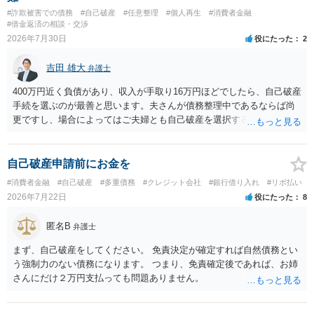
#詐欺被害での債務
#自己破産
#任意整理
#個人再生
#消費者金融
#借金返済の相談・交渉
2026年7月30日
役にたった
2
吉田 雄大
弁護士
400万円近く負債があり、収入が手取り16万円ほどでしたら、自己破産
手続を選ぶのが最善と思います。夫さんが債務整理中であるならば尚
更ですし、場合によってはご夫婦とも自己破産を選択する方法もある
と思います。
自己破産申請前にお金を
#消費者金融
#自己破産
#多重債務
#クレジット会社
#銀行借り入れ
#リボ払い
2026年7月22日
役にたった
8
匿名B
弁護士
まず、自己破産をしてください。 免責決定が確定すれば自然債務とい
う強制力のない債務になります。 つまり、免責確定後であれば、お姉
さんにだけ２万円支払っても問題ありません。