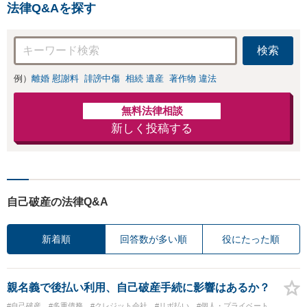
法律Q&Aを探す
検索
例）
離婚 慰謝料
誹謗中傷
相続 遺産
著作物 違法
無料法律相談
新しく投稿する
自己破産の法律Q&A
新着順
回答数が多い順
役にたった順
親名義で後払い利用、自己破産手続に影響はあるか？
#自己破産
#多重債務
#クレジット会社
#リボ払い
#個人・プライベート