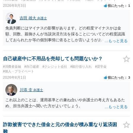
2026年8月3日
役にたった
1
吉田 雄大
弁護士
免責判断にはマイナスの影響があります。どの程度マイナスかは金
額、回数、親御さんが当該決済方法を採ることについてどの程度認識
しておられたか等の個別事情に依るとしか言いようがありません。 と
もあれ、依頼しておられる弁護士さんに直ちに具体的状況をお伝えに
なって相談し、善後策を考えることをお勧めします。
自己破産中に不用品を売却しても問題ないか？
#消費者金融
#自己破産
#クレジット会社
#銀行借り入れ
#奨学金
#個人・プライベート
2026年8月1日
役にたった
3
川添 圭
弁護士
これ以上のことは、運用基準との兼ね合いや弁護士の考え方もあるた
め、担当弁護士へ聞いた方がよいでしょう。
詐欺被害でできた借金と元の借金が積み重なり返済困
難