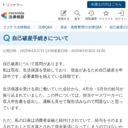
弁護士の方はこちら
ココナラへ
投稿する
探す
閲覧履歴
マイリスト
ログイン
ココナラ法律相談
法律Q&A
借金・債務整理の法律Q&A
自己破産の
自己破産手続きについて
公開日時：
2025年8月27日 13:46
更新日時：
2025年8月30日 19:40
自己破産について質問があります。

私は現在、生活保護を受給しており、借金があるため自己破産を申
請中です。必要書類を揃えている段階です。

生活保護を受ける前に働いていた会社から、4月分・5月分の給与が
振り込まれていました。この件については、担当ケースワーカーに
収入申告書を提出し、通帳も見せて報告済みなので問題ないと思っ
ています。

ただ、私の口座は消費者金融と紐付けされていて、給与をそのまま
入れておくと引き落とされて借金返済になってしまうのではないか