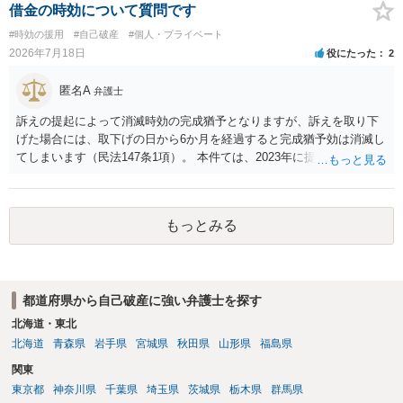
借金の時効について質問です
#時効の援用
#自己破産
#個人・プライベート
2026年7月18日
役にたった
2
匿名A
弁護士
訴えの提起によって消滅時効の完成猶予となりますが、訴えを取り下
げた場合には、取下げの日から6か月を経過すると完成猶予効は消滅し
てしまいます（民法147条1項）。 本件ては、2023年に提訴された債権
者については時効の更新はなされておらず、2026年5月に提訴された債
権者については取下げ日から6か月以内に再提訴しなければやはり時効
は更新しないことになります。ただし、消滅時効の起算点は、不払い
もっとみる
日ではなく期限の利益喪失日（通常は所定の分割の支払期日から1～2
か月程度経過しても支払いがなければ一括返済可能という契約になっ
ている）ですので、時効期間の経過が2027年1月であるとは限りません
（3月や4月といった可能性がある）。
都道府県から自己破産に強い弁護士を探す
北海道・東北
北海道
青森県
岩手県
宮城県
秋田県
山形県
福島県
関東
東京都
神奈川県
千葉県
埼玉県
茨城県
栃木県
群馬県