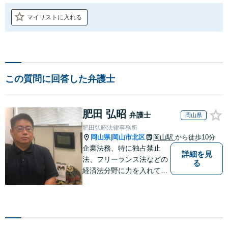
マイリストに入れる
この質問に回答した弁護士
肥田 弘昭
弁護士
岡山県
肥田弘昭法律事務所
岡山県
岡山市北区
岡山駅
から徒歩10分
|
企業法務、特に独占禁止
詳細を見
法、フリーランス法などの
る
経済法分野に力を入れてい
ます！！！