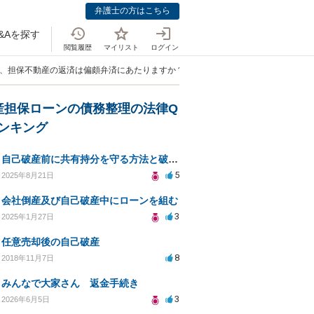
弁護士の方はこちら
&Aを探す
閲覧履歴
マイリスト
ログイン
中、担保不動産の返済は偏頗弁済にあたりますか？」
産担保ローンの債務整理の法律Q
ランキング
自己破産前に共有持分を守る方法と破産管財人の対応について
5
2025年8月21日
会社倒産及び自己破産中にローンを組む
3
2025年1月27日
任意売却後の自己破産
8
2018年11月7日
みんなで大家さん 返金手続き
3
2026年6月5日