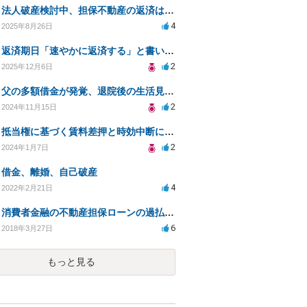
法人破産検討中、担保不動産の返済は偏頗弁済にあたりますか？
4
2025年8月26日
返済期日「速やかに返済する」と書いた、自分で作成した借用書はどこまで有効ですか？
2
2025年12月6日
父の多額借金が発覚、退院後の生活見直しについて
2
2024年11月15日
抵当権に基づく賃料差押と時効中断について
2
2024年1月7日
借金、離婚、自己破産
4
2022年2月21日
消費者金融の不動産担保ローンの過払いについて
6
2018年3月27日
もっと見る