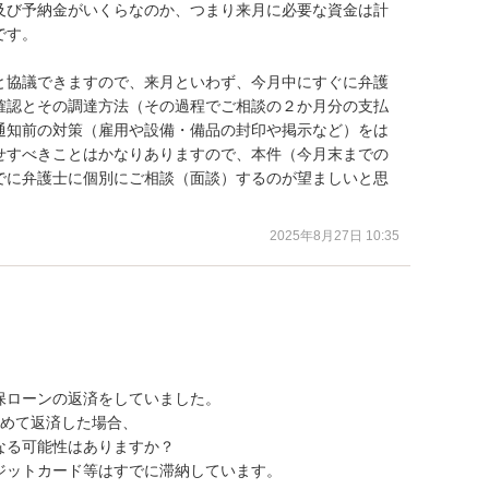
及び予納金がいくらなのか、つまり来月に必要な資金は計
す。

と協議できますので、来月といわず、今月中にすぐに弁護
確認とその調達方法（その過程でご相談の２か月分の支払
通知前の対策（雇用や設備・備品の封印や掲示など）をは
せすべきことはかなりありますので、本件（今月末までの
でに弁護士に個別にご相談（面談）するのが望ましいと思
2025年8月27日 10:35
ローンの返済をしていました。

めて返済した場合、

る可能性はありますか？

ットカード等はすでに滞納しています。
