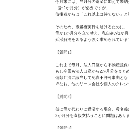
今月末には、当月分の返済に加えて未納分
（計2か月分）が必要ですが、

債権者からは「これ以上は待てない」と
そのため、抵当権実行を避けるために、

母が1か月分を立て替え、私自身が1か月
延滞解消を図るよう強く求められています
【質問1】

これまで毎月、法人口座から不動産担保
もし今回も法人口座から2か月分をまとめ
偏頗弁済に該当して免責不許可事由とな
※なお、他のリース会社や個人のクレジ
【質問2】

仮に母が代わりに返済する場合、母名義
2か月分を直接支払うことに問題はありま
【質問3】
