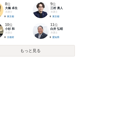
8
9
位
位
大橋 卓生
三村 勇人
弁護士
弁護士
東京都
東京都
10
11
位
位
小杉 和
白井 弘昭
弁護士
弁護士
京都府
愛知県
もっと見る