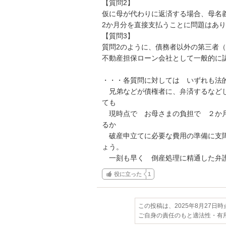
【質問2】

仮に母が代わりに返済する場合、母名義
2か月分を直接支払うことに問題はあり
【質問3】

質問2のように、債務者以外の第三者（
不動産担保ローン会社として一般的に認
・・・各質問に対しては　いずれも法的
　兄弟などが債権者に、弁済するなど
ても

　現時点で　お母さまの負担で　２か
るか

　破産申立てに必要な費用の準備に支
ょう。

　一刻も早く　倒産処理に精通した弁
役に立った
1
この投稿は、2025年8月27日
ご自身の責任のもと適法性・有