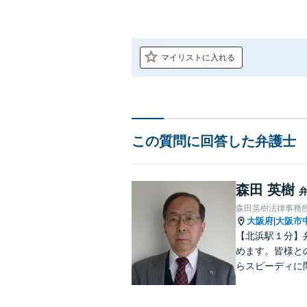
マイリストに入れる
この質問に回答した弁護士
森田 英樹
森田英樹法律事務
大阪府
大阪市
|
【北浜駅１分】
めます。皆様と
らスピーディに
んでおります。
い。