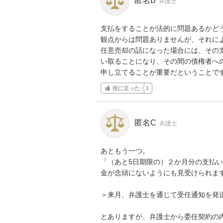
匿名B
弁護士
支払をすることが法的に問題あるかど
観点からは問題ありませんが、それに
任意売却の話になった場合には、その
い取ることになり、その間の債権者へ
申し立てることが重要だということで
役に立った
1
匿名C
弁護士
あともう一つ。

「（あと5日期限の）２か月分の支払
金が念頭にないようにも見受けられます
＞来月、弁護士を通じて受任通知を発
とありますが、弁護士から委任契約の内