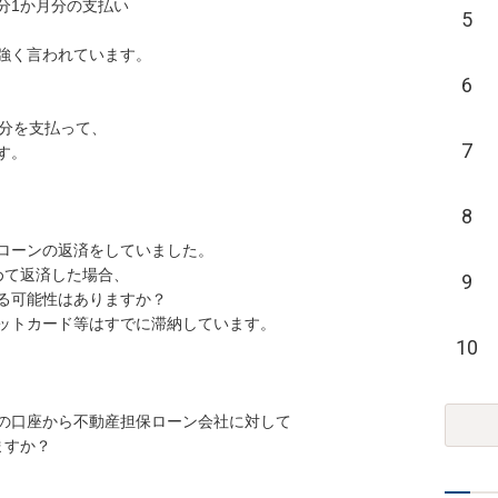
1か月分の支払い

5
強く言われています。

6
分を支払って、

7
。

8
ローンの返済をしていました。

て返済した場合、

9
る可能性はありますか？

ットカード等はすでに滞納しています。

10
の口座から不動産担保ローン会社に対して

すか？
