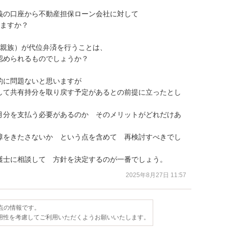
の口座から不動産担保ローン会社に対して

ますか？

親族）が代位弁済を行うことは、

められるものでしょうか？

に問題ないと思いますが

して共有持分を取り戻す予定があるとの前提に立ったとし
月分を支払う必要があるのか　そのメリットがどれだけあ
障をきたさないか　という点を含めて　再検討すべきでし
護士に相談して　方針を決定するのが一番でしょう。
2025年8月27日 11:57
時点の情報です。
用性を考慮してご利用いただくようお願いいたします。