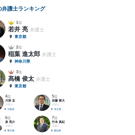
の弁護士ランキング
1
位
若井 亮
弁護士
東京都
2
位
稲葉 進太郎
弁護士
神奈川県
3
位
髙橋 俊太
弁護士
東京都
4
5
位
位
川添 圭
加藤 善大
弁護士
弁護士
大阪府
埼玉県
6
7
位
位
泉 亮介
竹本 真紀
弁護士
弁護士
東京都
愛知県