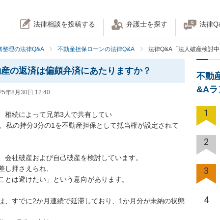
法律相談を投稿する
弁護士を探す
法律Q
務整理の法律Q&A
不動産担保ローンの法律Q&A
法律Q&A「法人破産検討
動産の返済は偏頗弁済にあたりますか？
不動
&A
25年8月30日 12:40
1
相続によって兄弟3人で共有してい

ち、私の持分3分の1を不動産担保として抵当権が設定されて
2
、会社破産および自己破産を検討しています。

差し押さえられ、

3
ことは避けたい」という意向があります。

4
は、すでに2か月連続で延滞しており、1か月分が未納の状態