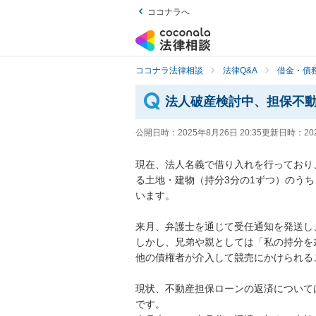
ココナラへ
ココナラ法律相談
法律Q&A
借金・債
法人破産検討中、担保不
公開日時：
2025年8月26日 20:35
更新日時：
20
現在、法人名義で借り入れを行っており、
る土地・建物（持分3分の1ずつ）のう
います。

来月、弁護士を通じて受任通知を発送し
しかし、兄弟や親としては「私の持分を
他の債権者が介入して競売にかけられる
現状、不動産担保ローンの返済について
です。
