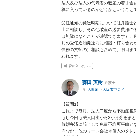
法人及び法人の代表者の破産の着手金
算に入っているのかどうかということで
受任通知の発送時期については弁護士
士に相談し、その他破産の必要費用の
は無駄になることが確認できます）、
じめ受任通知発送前に相談・打ち合わ
債務の支払の）相談も含めて、明日ま
われます。
役に立った
1
森田 英樹
弁護士
大阪府
>
大阪市中央区
【質問1】

これまで毎月、法人口座から不動産担保
もし今回も法人口座から2か月分をまと
偏頗弁済に該当して免責不許可事由とな
※なお、他のリース会社や個人のクレジ