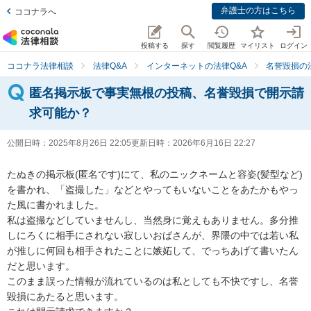
弁護士の方はこちら
ココナラへ
投稿する
探す
閲覧履歴
マイリスト
ログイン
ココナラ法律相談
法律Q&A
インターネットの法律Q&A
名誉毀損の
匿名掲示板で事実無根の投稿、名誉毀損で開示請
求可能か？
公開日時：
2025年8月26日 22:05
更新日時：
2026年6月16日 22:27
たぬきの掲示板(匿名です)にて、私のニックネームと容姿(髪型など)
を書かれ、「盗撮した」などとやってもいないことをあたかもやっ
た風に書かれました。

私は盗撮などしていませんし、当然身に覚えもありません。多分推
しにろくに相手にされない寂しいおばさんが、界隈の中では若い私
が推しに何回も相手されたことに嫉妬して、でっちあげて書いたん
だと思います。

このまま誤った情報が流れているのは私としても不快ですし、名誉
毀損にあたると思います。
