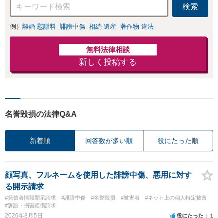
います。
検索
例）
離婚 慰謝料
誹謗中傷
相続 遺産
著作物 違法
無料法律相談
新しく投稿する
名誉毀損の法律Q&A
新着順
回答数が多い順
役にたった順
顔写真、フルネームを使用した誹謗中傷、悪用に対す
る開示請求
#発信者情報開示請求
#誹謗中傷
#名誉毀損
#被害者
#ネット上の個人特定被害
#訴訟・損害賠償請求
2026年8月5日
役にたった
1