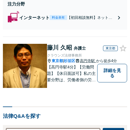
ます。お気軽にメールでご相談くだ
注力分野
さい。
インターネット
【初回相談無料】ネットに
料金表有
強い弁護士が見つからない
方へ。来所も電話も不要、
すべてメールで対応いたし
ます。相手との交渉もお任
藤川 久昭
せください。書き込みの悪
弁護士
東京都
質性から妥当な慰謝料額を
クラウンズ法律事務所
算出し、見通しや費用面の
東京都
杉並区
高円寺駅
から徒歩4分
|
リスクも包み隠さずお伝え
【高円寺駅4分】【労働問
しサポートします。
詳細を見
題】【休日面談可】私の主
る
要分野は、労働者側の労働
事件、企業法務（顧問先約
４０社）、破産・再生・任
意整理です。相談件数、訴
訟案件、交渉案件を数多く
担当しています。依頼人さ
法律Q&Aを探す
まにとって、最大限の効用
を得られるように頑張って