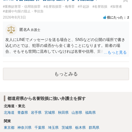
#業務妨害罪・信用毀損罪
#名誉毀損罪・侮辱罪
#不起訴
#名誉毀損
#加害者
#逮捕や勾留の阻止・準抗告
2026年8月3日
役にたった
2
匿名A
弁護士
友人にLINEでメッセージを送る場合と、SNSなどの公開の場所で書き
込むのとでは、犯罪の成否から全く違うことになります。前者の場
合、そもそも世間に流布していなければ名誉や信用、業務にかかる犯
罪は成立しないことになります。
もっとみる
都道府県から名誉毀損に強い弁護士を探す
北海道・東北
北海道
青森県
岩手県
宮城県
秋田県
山形県
福島県
関東
東京都
神奈川県
千葉県
埼玉県
茨城県
栃木県
群馬県