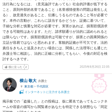
法行為になるには、（意見論評であっても）社会的評価が低下する
こと、原則外部的名誉であること（名誉感情侵害の問題は発生しえ
る）、故意過失があること、伝播しうるものであること等が必要で
す。本件の言動が、これらに該当するかどうか、証拠に基づいて、
子細な分析と慎重な対応が必要です。実害があれば、損害賠償請求
できる可能性はあります。ただ、請求額通りが法的に認められると
は限らないです。損害賠償請求は可能ですが、損害との因果関係の
立証が容易ではないと思われます。客観的証拠が不可欠です。法的
責任をきちんと追及されたい場合には、関係した法理等にも通じた
弁護士等に相談し、法的に正確に分析してもらい、今後の対応を検
討するべきです。
2025年8月26日 22:05
役に立った
2
横山 敬大
弁護士
東京都
>
千代田区
インターネットに注力する弁護士
掲示板での「盗撮した」との投稿は、仮に匿名であってもニックネ
ームや容姿の描写から閲覧者があなたを特定できる状態なら「同定