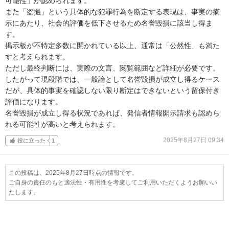
可能性」が認められます。

また「盗撮」という具体的な犯罪行為を断定する表現は、事実の摘
示にあたり、社会的評価を低下させるため名誉毀損に該当し得ま
す。

掲示板が不特定多数に開かれている以上、通常は「公然性」も満た
すと考えられます。

ただし最終判断には、実際の文言、閲覧範囲など詳細が必要です。

したがって現段階では、一般論として名誉毀損が成立し得るケース
だが、具体的事実を確認しない限り断定はできないという留保付き
評価になります。

名誉毀損が成立し得る状況であれば、発信者情報開示請求も認めら
れる可能性が高いと考えられます。
2025年8月27日 09:34
役に立った
1
この投稿は、2025年8月27日時点の情報です。
ご自身の責任のもと適法性・有用性を考慮してご利用いただくようお願いい
たします。