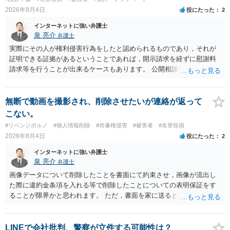
誉棄損として、個人や会社に対する誹謗中傷の不特定多数への公開に
2026年8月4日
役にたった
2
当たるとも思われません。 もちろん、誰がその内容をｃｈａｔｇｐｔ
に入力したかも第三者にしられることはないので、個人や会社の特定
インターネットに強い弁護士
をせずに書き込んだことで（おそらく特定して書き込んだとして
泉 亮介
弁護士
も）、相談者さんが刑事民事の責任に問われることはないでしょう。
実際にその人が権利侵害行為をしたと認められるものであり，それが
私見ながらご参考まで。
証明できる証拠があるということであれば，開示請求を経ずに慰謝料
請求等を行うことが出来るケースもあります。 公開相談の場では回答
は難しいかと思われますので，お手持ちの証拠資料を持参の上弁護士
に個別に相談されると良いでしょう。
無断で動画を撮影され、削除させたいが連絡が返って
こない。
#リベンジポルノ
#個人情報削除
#肖像権侵害
#被害者
#名誉毀損
2026年8月4日
役にたった
2
インターネットに強い弁護士
泉 亮介
弁護士
画像データについて削除したことを書面にて約束させ，画像が流出し
た際に違約金条項を入れる等で削除したことについての表明保証をす
ることが限界かと思われます。 ただ，書面を家に送ると家族に不貞行
為が発覚しご自身が慰謝料請求を受けるリスクがあるため，書面で削
除等を求めることは避けたほうが良いかと思われます。
LINEで会社批判、警察が立件する可能性は？