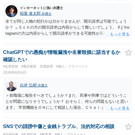
インターネットに強い弁護士
稲葉 進太郎
弁護士
全てが同じ人物の犯行かは分かりませんが、開示請求は可能でしょう
か？ →５ｃｈの方の開示請求は内容からして難しいでしょう。 XとIns
tagramの方は内容からして開示請求ができる可能性が高いでしょう。
ただ、アカウントが削除されていると開示請求は失敗する可能性が高
いでしょう。７月中にアカウントが削除されている場合、今から進め
ても失敗する可能性が高いように思われます。 相手を特定できた場
ChatGPTでの愚痴が情報漏洩や名誉毀損に該当するか
合、相手に全ての弁護士費用を負担させることは可能でしょうか？ →
確認したい
訴訟外の交渉で相手方が認めれば負担させることができるでしょう。
#名誉毀損
#風評被害・営業妨害
#個人・プライベート
訴訟で判決となった場合は、実際の弁護士費用が認められる場合と認
2026年8月4日
められない場合があり何ともいえないところでしょう。
白井 弘昭
弁護士
＞前職場に報告すべきでしょうか？また、民事や刑事ではどういうこ
とが問題になりそうでしょうか？ おそらく、何らの問題もないと思い
ます。 学習機能をＯＮにして相談した場合、Ｃｈａｔｇｐｔがｏｐｅ
ｎＡＩに相談内容を蓄積し、他の質問者への何らかの回答の際に参照
する可能性がありますが、個人名や会社名を特定していない限り、一
般論として抽象化されて回答に織り込まれる可能性が生じるにすぎま
SNSでの誹謗中傷と金銭トラブル、法的対応の相談
せんので、その情報自体が、秘密情報に当たるとは思えませんし、名
#誹謗中傷
#名誉毀損
#被害者
#個人・プライベート