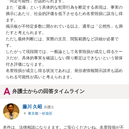
「同定可能性」が認められます。

また「盗撮」という具体的な犯罪行為を断定する表現は、事実の
摘示にあたり、社会的評価を低下させるため名誉毀損に該当し得
ます。

掲示板が不特定多数に開かれている以上、通常は「公然性」も満
たすと考えられます。

ただし最終判断には、実際の文言、閲覧範囲など詳細が必要で
す。

したがって現段階では、一般論として名誉毀損が成立し得るケー
スだが、具体的事実を確認しない限り断定はできないという留保
付き評価になります。

名誉毀損が成立し得る状況であれば、発信者情報開示請求も認め
られる可能性が高いと考えられます。
弁護士からの回答タイムライン
藤川 久昭
弁護士
東京都
>
杉並区
本件は、法律相談になりえます。ご安心くださいね。名誉毀損が不