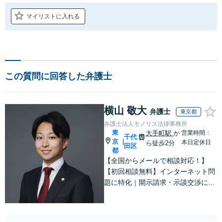
マイリストに入れる
この質問に回答した弁護士
横山 敬大
弁護士
東京都
弁護士法人モノリス法律事務所
東
大手町駅
か
営業時間：
千代
京
|
本日定休日
ら徒歩2分
田区
都
【全国からメールで相談対応！】
【初回相談無料】インターネット問
題に特化｜開示請求・示談交渉に強
い弁護士｜慰謝料の妥当性や費用倒
れのリスク等、あなたのケースにお
ける現実的な見通しを明確に提示し