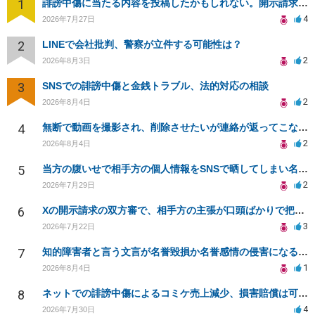
1
誹謗中傷に当たる内容を投稿したかもしれない。開示請求や民事刑事裁判に発展しうるのか教えて欲しい。
4
2026年7月27日
2
LINEで会社批判、警察が立件する可能性は？
2
2026年8月3日
3
SNSでの誹謗中傷と金銭トラブル、法的対応の相談
2
2026年8月4日
4
無断で動画を撮影され、削除させたいが連絡が返ってこない。
2
2026年8月4日
5
当方の腹いせで相手方の個人情報をSNSで晒してしまい名誉毀損させてしまったかもしれない
2
2026年7月29日
6
Xの開示請求の双方審で、相手方の主張が口頭ばかりで把握しきれません
3
2026年7月22日
7
知的障害者と言う文言が名誉毀損か名誉感情の侵害になるか教えてほしい。
1
2026年8月4日
8
ネットでの誹謗中傷によるコミケ売上減少、損害賠償は可能か？
4
2026年7月30日