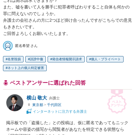
これは開示請求できますか？

また、嘘を書いて人を勝手に犯罪者呼ばわりすること自体も何かの
罪に問えないのでしょうか。

弁護士の会社さんの方に2つほど掛け合ったんですがこちらでの意見
もききたいです。

ご回答よろしくお願いいたします。
匿名希望 さん
名誉毀損
誹謗中傷
発信者情報開示請求
個人・プライベート
ネット上の個人特定被害
ベストアンサーに選ばれた回答
横山 敬大
弁護士
東京都
>
千代田区
インターネットに注力する弁護士
掲示板での「盗撮した」との投稿は、仮に匿名であってもニック
ネームや容姿の描写から閲覧者があなたを特定できる状態なら