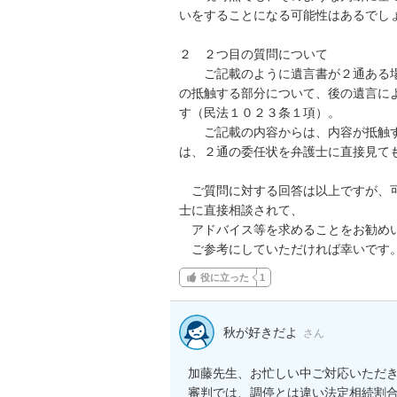
いをすることになる可能性はあるでしょ
２　２つ目の質問について

　　ご記載のように遺言書が２通ある
の抵触する部分について、後の遺言に
す（民法１０２３条１項）。

　　ご記載の内容からは、内容が抵触
は、２通の委任状を弁護士に直接見ても
　ご質問に対する回答は以上ですが、
士に直接相談されて、

　アドバイス等を求めることをお勧めい
　ご参考にしていただければ幸いです
役に立った
1
秋が好きだよ
さん
加藤先生、お忙しい中ご対応いただき
審判では、調停とは違い法定相続割合