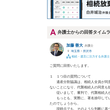
弁護士からの回答タイム
加藤 善大
弁護士
埼玉県
>
所沢市
相続・遺言に注力する弁護士
ご質問に回答いたします。

１　１つ目の質問について

　　遺産分割協議は、相続人全員が同
ないことになり、代襲相続人の同意も効
　　従いまして、審判で、代襲相続人が
　　もっとも、実際に、署名捺印して
たのでしょうから、

　　現時点でも、そのような判断に基