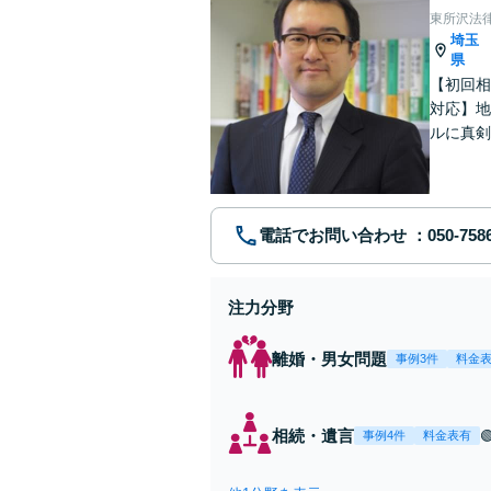
東所沢法
埼玉
県
【初回相
対応】地
ルに真剣
リーズナ
電話でお問い合わせ
注力分野
離婚・男女問題
事例3件
料金
相続・遺言
事例4件
料金表有