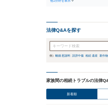
他1分野を表示
法律Q&Aを探す
例）
離婚 慰謝料
誹謗中傷
相続 遺産
著作物
家族間の相続トラブルの法律Q
新着順