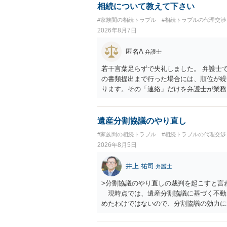
相続について教えて下さい
#家族間の相続トラブル
#相続トラブルの代理交渉
2026年8月7日
匿名A
弁護士
若干言葉足らずで失礼しました。 弁護士
の書類提出まで行った場合には、順位が繰
ります。その「連絡」だけを弁護士が業務
遺産分割協議のやり直し
#家族間の相続トラブル
#相続トラブルの代理交渉
2026年8月5日
井上 祐司
弁護士
>分割協議のやり直しの裁判を起こすと言
現時点では、遺産分割協議に基づく不動
めたわけではないので、分割協議の効力
・御祖母様の認知能力に関する医師の意見
りますが、 ・伯母様自身が分割協議に加