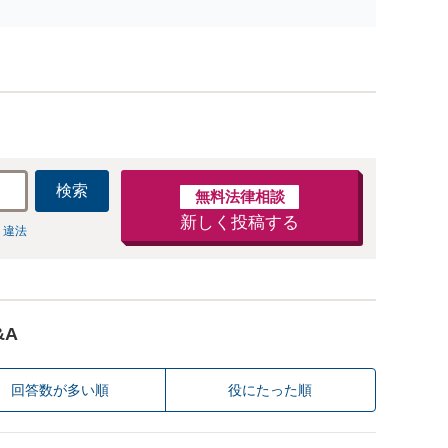
ブルなど幅広く対応。他士業とも連携可能です【出張相談
可】【東所沢駅30秒】
検索
無料法律相談
新しく投稿する
 違法
&A
回答数が多い順
役にたった順