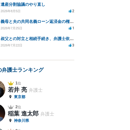
遺産分割協議のやり直し
2
2026年8月5日
義母と夫の共同名義ローン返済金の権利について知りたい
1
2026年7月25日
叔父との対立と相続手続き、弁護士依頼の方法は？
3
2026年7月22日
の弁護士ランキング
1
位
若井 亮
弁護士
東京都
2
位
稲葉 進太郎
弁護士
神奈川県