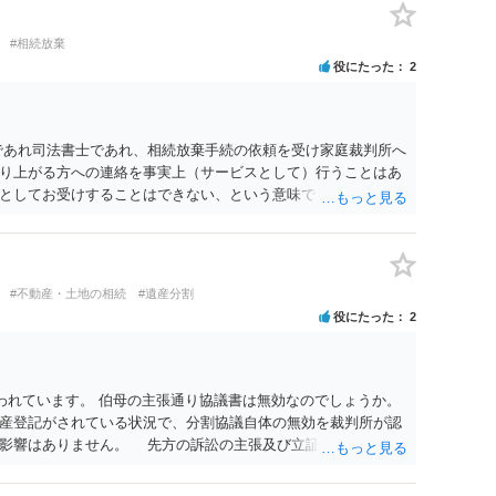
#相続放棄
役にたった
2
であれ司法書士であれ、相続放棄手続の依頼を受け家庭裁判所へ
り上がる方への連絡を事実上（サービスとして）行うことはあ
としてお受けすることはできない、という意味でした。
#不動産・土地の相続
#遺産分割
役にたった
2
われています。 伯母の主張通り協議書は無効なのでしょうか。
産登記がされている状況で、分割協議自体の無効を裁判所が認
に影響はありません。 先方の訴訟の主張及び立証次第ですが、
書、筆跡鑑定 が提出されればその効力が否定される可能性はあ
わっていること ・御祖母様の意に反する遺産分割協議を行う実