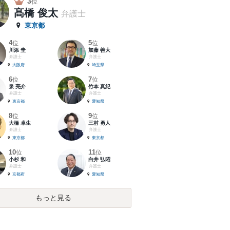
3
位
髙橋 俊太
弁護士
東京都
4
5
位
位
川添 圭
加藤 善大
弁護士
弁護士
大阪府
埼玉県
6
7
位
位
泉 亮介
竹本 真紀
弁護士
弁護士
東京都
愛知県
8
9
位
位
大橋 卓生
三村 勇人
弁護士
弁護士
東京都
東京都
10
11
位
位
小杉 和
白井 弘昭
弁護士
弁護士
京都府
愛知県
もっと見る