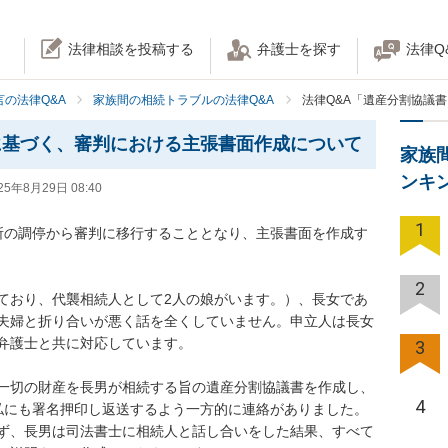
法律相談を投稿する
弁護士を探す
法律Q
の法律Q&A
家族間の相続トラブルの法律Q&A
法律Q&A「遺産分割協議
に基づく、審判における主張書面作成について
家族
ンキ
25年8月29日 08:40
1
所の調停から審判に移行することとなり、主張書面を作成す
2
ており、代襲相続人として2人の娘がいます。）、長女であ
夫婦と折り合いが悪く話を全くしていません。申立人は長女
弁護士と共に対応しています。

3
一切の財産を長男が相続する旨の遺産分割協議書を作成し、
4
私にも署名押印し返送するよう一方的に連絡がありました。
ず、長男は司法書士に相続人と話し合いをした結果、すべて