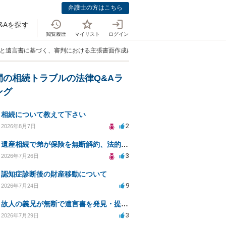
弁護士の方はこちら
&Aを探す
閲覧履歴
マイリスト
ログイン
書と遺言書に基づく、審判における主張書面作成について」
間の相続トラブルの法律Q&Aラ
ング
相続について教えて下さい
2
2026年8月7日
遺産相続で弟が保険を無断解約、法的問題は？
3
2026年7月26日
認知症診断後の財産移動について
9
2026年7月24日
故人の義兄が無断で遺言書を発見・提出、法的対処法は？
3
2026年7月29日