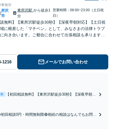
律事務所
東所沢駅
から徒歩1
営業時間：08:00~23:00（土日祝
所沢
|
市
日）
分
談無料】【東所沢駅徒歩30秒】【深夜早朝対応】【土日祝
域に根差した「マチベン」として、みなさまの法律トラブ
に向き合います。ご都合に合わせて出張相談も承ります。
ブルな料金体系をご提供しています。
メールでお問い合わせ
【初回相談無料】【東所沢駅徒歩30秒】【深夜早朝対
表有
応】【土日祝対応】中高年離婚／財産分与／不貞慰謝
料請求／養育費増額・減額請求などはお任せくださ
い。双方納得した後腐れがない解決に向けて、全力を
🟢初回相談0円・時間無制限🟢相続の相談はなんでもお問合
尽くします。
せください！遺産分割／遺言書作成／遺留分侵害額請求／
相続人調査など。相続手続きから親や兄弟、親戚とのトラ