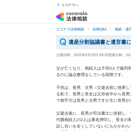
ココナラへ
ココナラ法律相談
法律Q&A
相続・遺言
遺産分割協議書と遺言書
公開日時：
2025年8月25日 09:20
更新日時：
20
父が亡くなり、相続人は子供3人で裁判
るのに論点整理をしている段階です。

子供は、長男、次男（父逝去前に他界し
る私で、長男と長女は父存命中から長男
で相手方は長男と次男ですが主に長男が
父逝去後に、長男が司法書士に依頼し、
代襲相続人の2人は署名押印し、長女の
話し合いを全くしていないにもかかわら