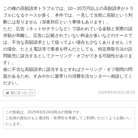
この種の高額請求トラブルでは、10～20万円以上の高額請求がトラ
ブルになるケースが多く、本件では、一見して当然に高額という判
断には至りません（深夜対応という事情もあります）。

ただ、広告（ネットやチラシなど）で謳われている金額と実際の請
求額が乖離し、広告に記載されていない料金が多いなどのケースで
は、不当な高額請求として扱ってよい場合も少なくありません（そ
の場合、たとえ電話等で業者を呼んだとしても、特定商取引法の訪
問販売に該当するとしてクーリング・オフができる可能性がありま
す）。

仮に不当な高額請求に該当するとすればクーリング・オフ期間の問
題があるため、すみやかに最寄りの消費生活センターへ相談してく
ださい。
2025年8月24日 06:23
役に立った
1
この投稿は、2025年8月24日時点の情報です。
ご自身の責任のもと適法性・有用性を考慮してご利用いただくようお願いい
たします。