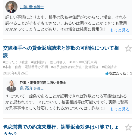
川添 圭
弁護士
詳しい事情によります。相手の氏名や住所がわからない場合、それを
調べることがそもそもできない、あるいは調べることができても費用
がかかってしまうことがあり、その場合は確実に費用倒れになりそう
です（調査費用は相手に請求できないのが原則だからです）。
交際相手への貸金返済請求と詐欺の可能性について相
談
#ぼったくり被害
#強制執行・差し押さえ
#50〜100万円未満
#本名・住所・電話番号が不明
#相手(債務者)の所在・財産調査
#返金請求
2026年6月26日
役にたった
1
詐欺・消費者問題に強い弁護士
泉 亮介
弁護士
１について，虚偽であることが証明できれば詐欺となる可能性はある
かと思われます。 ２について，被害相談等は可能ですが，実際に警察
が刑事事件として対応してくれるかについては，詐欺であることをど
の程度証明できる資料があるかによってくぁってくるかと思われま
す。 ３について，相手と連絡が取れるのであれば内容証明や電話での
連絡等から交渉をすることtなるかと思われます。弁護士を立てること
色恋営業での約束未履行、謝罪返金対処は可能でしょ
を想定されている場合，裁判をする場合だと，弁護士費用との関係か
うか？