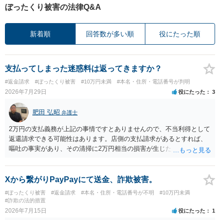
ぼったくり被害の法律Q&A
新着順
回答数が多い順
役にたった順
支払ってしまった迷惑料は返ってきますか？
#返金請求
#ぼったくり被害
#10万円未満
#本名・住所・電話番号が判明
2026年7月29日
役にたった
3
肥田 弘昭
弁護士
2万円の支払義務が上記の事情ですとありませんので、不当利得として
返還請求できる可能性はあります。店側の支払請求があるとすれば、
嘔吐の事実があり、その清掃に2万円相当の損害が生じた場合です。ご
参考にしてください。
Xから繋がりPayPayにて送金、詐欺被害。
#ぼったくり被害
#返金請求
#本名・住所・電話番号が不明
#10万円未満
#詐欺の法的措置
2026年7月15日
役にたった
1