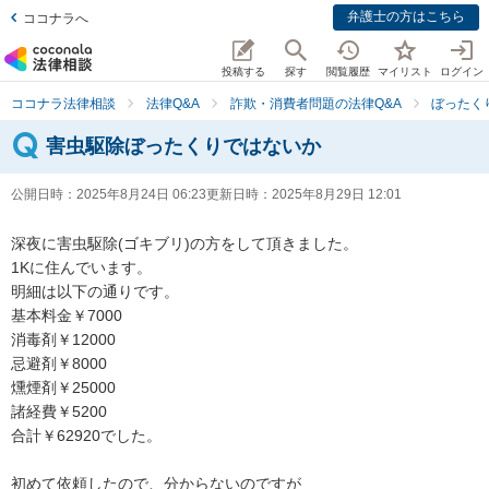
弁護士の方はこちら
ココナラへ
投稿する
探す
閲覧履歴
マイリスト
ログイン
ココナラ法律相談
法律Q&A
詐欺・消費者問題の法律Q&A
ぼったく
害虫駆除ぼったくりではないか
公開日時：
2025年8月24日 06:23
更新日時：
2025年8月29日 12:01
深夜に害虫駆除(ゴキブリ)の方をして頂きました。

1Kに住んでいます。

明細は以下の通りです。

基本料金￥7000

消毒剤￥12000

忌避剤￥8000

燻煙剤￥25000

諸経費￥5200

合計￥62920でした。

初めて依頼したので、分からないのですが
