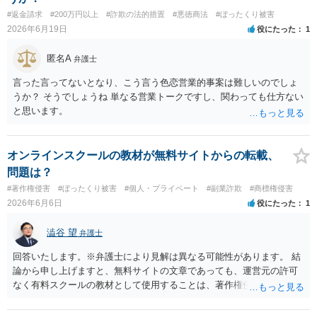
ら全額回収できたとしてもご自身の経済的な利益は少ないかと思われ
#返金請求
#200万円以上
#詐欺の法的措置
#悪徳商法
#ぼったくり被害
ます。 ４について，実際の内容次第ですが，可能な場合も多いです。
2026年6月19日
役にたった
1
５について，可能かと思われます。 ６について，内容証明については
住んで居る場所が判明しないと送付は出来ないでしょう。裁判手続き
匿名A
弁護士
については，住民票上の住所へ住んでいないことを調査したうえで，
公示送達という方法により訴訟提起することとなります。 ７につい
言った言ってないとなり、こう言う色恋営業的事案は難しいのでしょ
て，プライバシー権侵害や名誉権侵害として相手から逆に請求を受け
うか？ そうでしょうね 単なる営業トークですし、関わっても仕方ない
るきっかけとなりかねないため，避けたほうが良いかと思われます。
と思います。
オンラインスクールの教材が無料サイトからの転載、
問題は？
#著作権侵害
#ぼったくり被害
#個人・プライベート
#副業詐欺
#商標権侵害
2026年6月6日
役にたった
1
澁谷 望
弁護士
回答いたします。※弁護士により見解は異なる可能性があります。 結
論から申し上げますと、無料サイトの文章であっても、運営元の許可
なく有料スクールの教材として使用することは、著作権侵害にあたる
可能性があるというのが私見です。 文章が無料で公開されているから
といって使用してよい訳ではありません（営利的利用ならばなおのこ