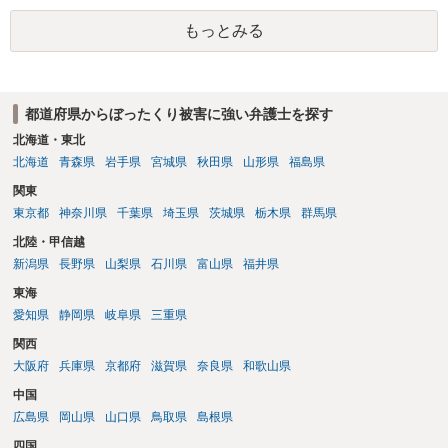
と。）。無料サイトで公開されている文章にも著作権が発生しうるた
もっとみる
め、これを無断で複製し、有料スクールの教材として配布する行為
は、著作権を侵害するおそれがあります。 もっとも、教材内に明記さ
れていなくても、スクール側がサイト運営元から個別に利用許諾を得
ている場合や、著作権法第32条が定める正当な引用の要件を満たして
都道府県からぼったくり被害に強い弁護士を探す
いる場合などは、法的に問題ありません。受講生側で無断使用である
と断定することは難しいため、気になるようであればスクール側に事
北海道・東北
実関係を確認してみるのも一案かと思います。
北海道
青森県
岩手県
宮城県
秋田県
山形県
福島県
関東
東京都
神奈川県
千葉県
埼玉県
茨城県
栃木県
群馬県
北陸・甲信越
新潟県
長野県
山梨県
石川県
富山県
福井県
東海
愛知県
静岡県
岐阜県
三重県
関西
大阪府
兵庫県
京都府
滋賀県
奈良県
和歌山県
中国
広島県
岡山県
山口県
鳥取県
島根県
四国