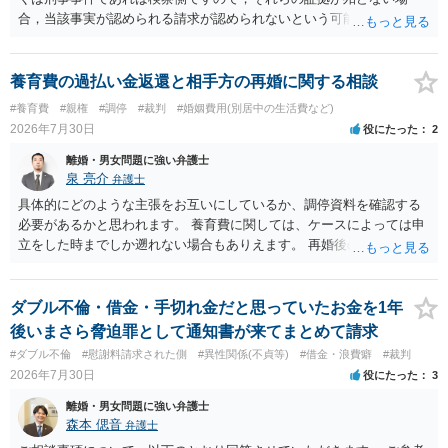
合，当該事実が認められる請求が認められないという可能性はあるで
しょう。
養育費の過払い金返還と相手方の再婚に関する相談
#養育費
#親権
#調停
#裁判
#婚姻費用(別居中の生活費など)
2026年7月30日
役にたった
2
離婚・男女問題に強い弁護士
泉 亮介
弁護士
具体的にどのような主張をお互いにしているか、調停資料を確認する
必要があるかと思われます。 養育費に関しては、ケースによっては申
立をした時までしか遡れない場合もありえます。 再婚後の相手方の行
動がどのようなものであったのかも重要であるため、相手が再婚後の
養育費に関するやりとり等があればそちらについても確認する必要が
あるでしょう。 公開相談の場での回答よりも個別に弁護士にご相談さ
ダブル不倫・借金・手切れ金だと思っていたお金を1年
れることをお勧めいたします。
後いまさら脅迫罪として通知書が来てまとめて請求
#ダブル不倫
#慰謝料請求された側
#異性関係(不貞等)
#借金・浪費癖
#裁判
2026年7月30日
役にたった
3
離婚・男女問題に強い弁護士
森本 偲音
弁護士