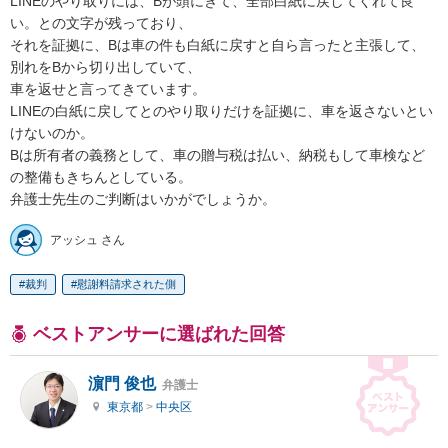
LINEのやり取りには、Bが頭にきて、全部白紙に戻してくれて良
い。との文字が残っており、

それを証拠に、Bは車の件も白紙に戻すと自ら言ったと主張して、
別れをBから切り出していて、

車を返せと言ってきています。

LINEの白紙に戻してとのやり取りだけを証拠に、車を返さないとい
けないのか。

Bは所有者の義務として、車の贈与税は払い、納税もして車検など
の整備もきちんとしている。

弁護士先生のご判断はいかがでしょうか。
アッシュ さん
裁判
慰謝料請求された側
ベストアンサーに選ばれた回答
濵門 俊也
弁護士
東京都
>
中央区