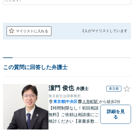
2人が
マイリストしています
マイリストに入れる
この質問に回答した弁護士
濵門 俊也
弁護士
東京都
東京新生法律事務所
東京都
中央区
人形町駅
から徒歩2分
|
【時間制限なし！初回相談
詳細を見
無料】ご依頼は相談後にご
る
検討ください【著書多数】
【離婚の解決実績300件以