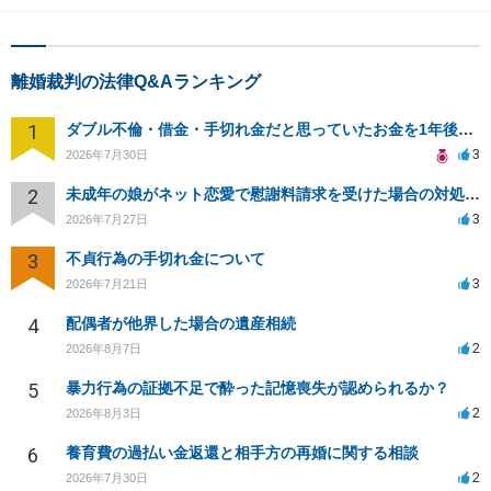
離婚裁判の法律Q&Aランキング
1
ダブル不倫・借金・手切れ金だと思っていたお金を1年後いまさら脅迫罪として通知書が来てまとめて請求
3
2026年7月30日
2
未成年の娘がネット恋愛で慰謝料請求を受けた場合の対処法は？
3
2026年7月27日
3
不貞行為の手切れ金について
3
2026年7月21日
4
配偶者が他界した場合の遺産相続
2
2026年8月7日
5
暴力行為の証拠不足で酔った記憶喪失が認められるか？
2
2026年8月3日
6
養育費の過払い金返還と相手方の再婚に関する相談
2
2026年7月30日