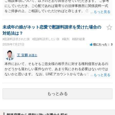
ご相談事項について、以下のとおり回答させていただきます。 ご参考
にしていただき、ご心配であれば最寄りの法律事務所に関係資料一式
をご持参の上、ご相談していただければと存じます。 ① このLINEの
流れを見る限り、100万円は貸付金ではなく、手切れ金・和解金と評価
される可能性はあるのか ⇒LINEを含む１００万円の貸付に至るまでの
やり取り等の経緯、誓約書の内容等を踏まえて、関係を清算するため
未成年の娘がネット恋愛で慰謝料請求を受けた場合の
の 金銭であったと評価される可能性はあると考えます。 ② 「今後一
対処法は？
切関与しないなら100万円振り込む」というLINEや誓約書は、裁判上
#慰謝料請求された側
#慰謝料請求したい側
#裁判
#婚約破棄
どの程度証拠価値があるのか ⇒前後のやり取りや誓約書の具体的内容
2026年7月27日
役にたった
3
を見ない限り、具体的な判断はできませんが、一定の証拠価値はある
と考えます。 ③ 借用書があっても、後から100万円を貸付扱いに変更
王 宣麟
弁護士
することは認められるのか。 ⇒おそらく１００万円は不当利得（受け
取る正当な権利がないのに利益を取得した）として返還請求されてい
本件において、そもそもご息女様の相手方に対する権利侵害があるの
るものかと推察しますので、 貸金返還ではないかと存じます。 ④ 私
かどうかも疑わしい案件なので、あまり気にされる必要はないのでは
は現在、収入も不安定で貯金もなくリボ払い借金が既に約100万あり。
ないかと思います。 なお、LINEアカウントからであっても、そこに紐
今年に再婚したが主人はお金に厳しい為、一括で220万円を支払う事は
づけられた電話番号の開示→携帯電話会社から氏名・住所が開示され
困難 仮に裁判で敗訴した場合でも、分割払いになる可能性はあります
るパターンはありえるものの、本件のような精神的損害が発生したと
か。 ⇒判決となり敗訴してしまった場合は、強制執行により不動産等
明確にいえないような案件において開示がなされる可能性も低いので
の財産を差し押さえられ、そこから債権回収が図られることになりま
もっとみる
はないかと推察します。
すが、 和解であれば柔軟な解決が可能ですので、その場合は分割払
いにより支払うことも十分可能です。 ⑤ このような事情であれば、私
は120万円のみ和解交渉を続けるべきでしょうか。 ⇒ご相談者様の認
識を前提にすれば、１００万円も含めて返済する必要はないと考えら
都道府県から裁判に強い弁護士を探す