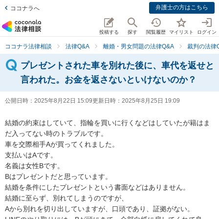
弁護士の方はこちら
ココナラへ
投稿する
探す
閲覧履歴
マイリスト
ログイン
ココナラ法律相談
法律Q&A
離婚・男女問題の法律Q&A
裁判の法律Q
プレゼントされた車を別れた後に、車代を返せと
言われた。お金を返さないといけないのか？
公開日時：
2025年8月22日 15:09
更新日時：
2025年8月25日 19:09
結婚の約束はしていて、指輪を買いに行くなどはしていたが籍はま
だ入ってない時のトラブルです。

車を交際相手Aが買ってくれました。

支払いはAです。

名義は女性Bです。

Bはプレゼントだと思っています。

結婚を条件にしたプレゼントという書面などはありません。

結婚に至らず、別れてしまうのですが、

Aから別れを切り出していますが、口頭であり、証拠がない。
