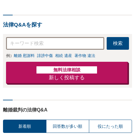
上】心のケアもしながら全
力でサポートします【相続
問題】複雑な遺産分割・相
続放棄・遺留分なども、基
法律Q&Aを探す
本からわかりやすくご説明
します【人形町駅2分】
検索
例）
離婚 慰謝料
誹謗中傷
相続 遺産
著作物 違法
無料法律相談
新しく投稿する
離婚裁判の法律Q&A
新着順
回答数が多い順
役にたった順