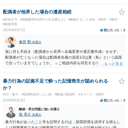
配偶者が他界した場合の遺産相続
#財産分与
#婚姻費用(別居中の生活費など)
#離婚すること自体
#調停
#裁判
#親族関係
2026年8月7日
役にたった
2
倉田 勲
弁護士
仮に何も手続き（配偶者から長男へ名義変更や遺言書作成）をせず、
配偶者が亡くなった場合は配偶者名義の資産1/2は妻（私）という認識
で合っていますでしょうか。 →ご相談内容を拝見する限りでは、その
認識で合ってはいます。 なお、逆に１/２しか権利がないため、自宅を
完全に所有する場合は、他の相続人に対して自宅の評価額の１/２の代
償金の支払いが必要になります。
暴力行為の証拠不足で酔った記憶喪失が認められる
か？
#DV・暴力
#慰謝料請求したい側
#離婚の慰謝料
#モラハラ
#裁判
2026年8月3日
役にたった
2
離婚・男女問題に強い弁護士
泉 亮介
弁護士
暴力行為があったこと等を証明するのは，損害賠償を請求する側もし
くは刑事事件であれば検察側ですので，それらの証拠が殆どない場