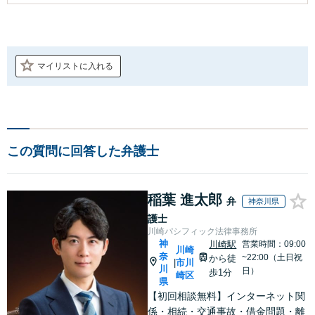
マイリストに入れる
この質問に回答した弁護士
稲葉 進太郎
弁
神奈川県
護士
川崎パシフィック法律事務所
神
川崎駅
営業時間：09:00
川崎
奈
~22:00（土日祝
から徒
市川
|
川
日）
歩1分
崎区
県
【初回相談無料】インターネット関
係・相続・交通事故・借金問題・離