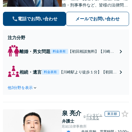
婚・刑事事件など、皆様の法律問題
を解決すべく、親身になって取り組
みます。クチコミ・リピーターの方
電話でお問い合わせ
メールでお問い合わせ
も多数。お気軽にお問い合わせ下さ
い。
注力分野
離婚・男女問題
【初回相談無料】【川崎駅
料金表有
徒歩1分】不貞行為の慰謝料
（請求された／請求した
い）・熟年離婚・年金分
相続・遺言
【川崎駅より徒歩１分】【初回相
料金表有
割・婚姻費用・養育費・財
談無料】遺産相続トラブルや遺言
産分与・離婚の慰謝料など
作成などの相続問題に豊富な実績
実績多数。川崎地域に根ざ
他3分野を表示
があります。安心・信頼・丁寧を
した弁護士として、あなた
心がけ，質の高いリーガルサービ
の人生の再スタートを全力
スを目指しております。
で後押しします。
泉 亮介
東京都
インタビュ
ーを見る
弁護士
彩結法律事務所
赤坂見附
営業時間：10:00~