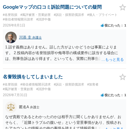
する可能性がありますが、個人名や会社名を特定していない限り、一
般論として抽象化されて回答に織り込まれる可能性が生じるにすぎま
Googleマップの口コミ訴訟問題についての疑問
せんので、その情報自体が、秘密情報に当たるとは思えませんし、名
#名誉毀損
#風評被害・営業妨害
#訴訟・損害賠償請求
#個人・プライベート
誉棄損として、個人や会社に対する誹謗中傷の不特定多数への公開に
#発信者情報開示請求
#誹謗中傷
当たるとも思われません。 もちろん、誰がその内容をｃｈａｔｇｐｔ
2026年8月1日
役にたった
1
に入力したかも第三者にしられることはないので、個人や会社の特定
をせずに書き込んだことで（おそらく特定して書き込んだとして
川添 圭
弁護士
も）、相談者さんが刑事民事の責任に問われることはないでしょう。
私見ながらご参考まで。
1.話す義務はありません。話した方がよいかどうかは事案によりま
す。 2.投稿内容が名誉毀損罪や侮辱罪の構成要件に該当する場合に
は、刑事告訴はあり得ます。といっても、実際に刑事告訴に動くかど
うかは事案によります。 3.これも事案によりますが、半年から1年程度
です。Googleは電話番号の開示請求もできることが多いので、少しで
も特定可能になるよう、複数ルートで開示請求が行われることが多い
名誉毀損をしてしまいました
です。さらにいえば、利用者からの口コミ投稿の場合、開示請求者は
#名誉毀損
#発信者情報開示請求
#訴訟・損害賠償請求
#加害者
ある程度対象者を特定できている（ただし証拠による裏付けか必要な
#風評被害・営業妨害
#誹謗中傷
ので発信者情報開示請求をする）というケースが比較的多いと思われ
2026年7月31日
役にたった
1
ます。
匿名A
弁護士
なぜ貴殿であるとわかったのかは相手方に聞くしかありませんが、お
そらく、「近隣トラブルの腹いせ」という背景事情があり、投稿され
たアカウントの情報その他の事情を踏まえて情報収集した結果、この