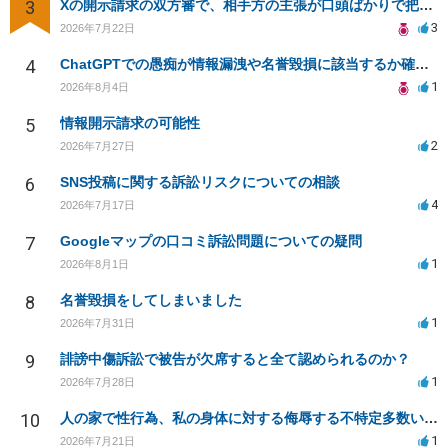
3
Xの開示請求の双方審で、相手方の主張が口頭ばかりで把握しきれません
3
2026年7月22日
4
ChatGPTでの愚痴が情報漏洩や名誉毀損に該当するか確認したい
1
2026年8月4日
5
情報開示請求の可能性
2
2026年7月27日
6
SNS投稿に関する訴訟リスクについての相談
4
2026年7月17日
7
Googleマップの口コミ訴訟問題についての疑問
1
2026年8月1日
8
名誉毀損をしてしまいました
1
2026年7月31日
9
誹謗中傷訴訟で被告が欠席すると全て認められるのか？
1
2026年7月28日
10
人の家で性行為、私の身体に対する侮辱する不特定多数いる生配信での放送の発言について。
1
2026年7月21日