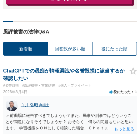
風評被害の法律Q&A
新着順
回答数が多い順
役にたった順
ChatGPTでの愚痴が情報漏洩や名誉毀損に該当するか
確認したい
#名誉毀損
#風評被害・営業妨害
#個人・プライベート
2026年8月4日
役にたった
1
白井 弘昭
弁護士
＞前職場に報告すべきでしょうか？また、民事や刑事ではどういうこ
とが問題になりそうでしょうか？ おそらく、何らの問題もないと思い
ます。 学習機能をＯＮにして相談した場合、Ｃｈａｔｇｐｔがｏｐｅ
ｎＡＩに相談内容を蓄積し、他の質問者への何らかの回答の際に参照