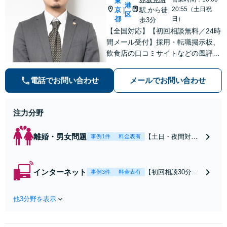
東
港
20:55（土日祝
京
駅
から徒
|
区
都
日）
歩3分
【全国対応】【初回相談無料／24時
間メール受付】採用・転職掲示板、
飲食店の口コミサイトなどの風評被
害対策など実績あり！【刑事】犯罪
の種類を問わず相談可。可能な限り
電話でお問い合わせ
メールでお問い合わせ
早期対応で駆けつけサポート【労
働】不当解雇・残業代請求はおまか
せください
注力分野
離婚・男女問題
【土日・夜間対応
事例1件
料金表有
可】【初回相談30
分無料】「相手方
から書面を提示さ
インターネット
【初回相談30分無
事例3件
料金表有
れたら、サインす
料】状況に応じて
る前にご相談を」
手段を使い分け、
経験豊富な弁護士
他3分野を表示
適切な方法で投稿
が全力で交渉にあ
の削除・発信者情
たります！相手方
報開示請求をおこ