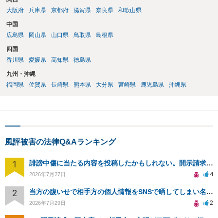
大阪府
兵庫県
京都府
滋賀県
奈良県
和歌山県
中国
広島県
岡山県
山口県
鳥取県
島根県
四国
香川県
愛媛県
高知県
徳島県
九州・沖縄
福岡県
佐賀県
長崎県
熊本県
大分県
宮崎県
鹿児島県
沖縄県
風評被害の法律Q&Aランキング
1
誹謗中傷に当たる内容を投稿したかもしれない。開示請求や民事刑事裁判に発展しうるのか教えて欲しい。
4
2026年7月27日
2
当方の腹いせで相手方の個人情報をSNSで晒してしまい名誉毀損させてしまったかもしれない
2
2026年7月29日