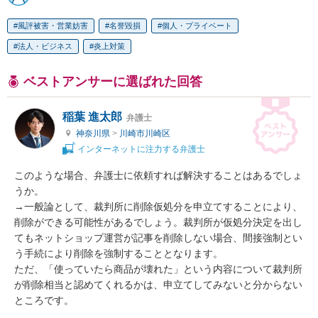
風評被害・営業妨害
名誉毀損
個人・プライベート
法人・ビジネス
炎上対策
ベストアンサーに選ばれた回答
稲葉 進太郎
弁護士
神奈川県
>
川崎市川崎区
インターネットに注力する弁護士
このような場合、弁護士に依頼すれば解決することはあるでしょ
うか。

→一般論として、裁判所に削除仮処分を申立てすることにより、
削除ができる可能性があるでしょう。裁判所が仮処分決定を出し
てもネットショップ運営が記事を削除しない場合、間接強制とい
う手続により削除を強制することとなります。

ただ、「使っていたら商品が壊れた」という内容について裁判所
が削除相当と認めてくれるかは、申立てしてみないと分からない
ところです。