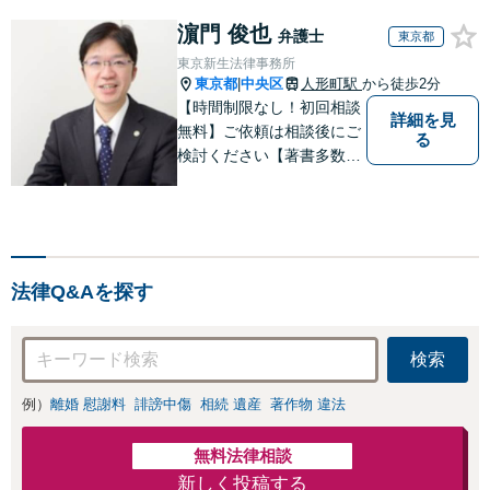
と直接話す精神的
ないます「企業や
負担を軽減「弁護
濵門 俊也
お店の風評被害対
弁護士
東京都
士の交渉で慰謝料
策／売り上げ低下
東京新生法律事務所
金額アップ／減額
防止のために尽
東京都
中央区
人形町駅
から徒歩2分
|
交渉も対応可」
力」加害者側の対
【時間制限なし！初回相談
【完全個室対応】
詳細を見
応可：開示請求の
無料】ご依頼は相談後にご
る
意見照会が来たと
検討ください【著書多数】
きの対処法、被害
【離婚の解決実績300件以
者との示談交渉
上】心のケアもしながら全
力でサポートします【相続
問題】複雑な遺産分割・相
続放棄・遺留分なども、基
法律Q&Aを探す
本からわかりやすくご説明
します【人形町駅2分】
検索
例）
離婚 慰謝料
誹謗中傷
相続 遺産
著作物 違法
無料法律相談
新しく投稿する