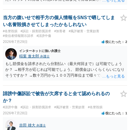
ような投稿をするのは貴殿しかいないと推測したもので、これに対し
貴殿が投稿した事実を認めてしまったことで「答え合わせ」になって
しまったのではないでしょうか。 相手方の動きについても、相手方次
当方の腹いせで相手方の個人情報をSNSで晒してしま
第ですので何とも言えません。公開の場で回答するには情報が乏し
い名誉毀損させてしまったかもしれない
く、ここで詳細を明らかにすることは事案の特定に繋がってしまうの
#名誉毀損
#訴訟・損害賠償請求
#加害者
#風評被害・営業妨害
で、弁護士へ直接相談した方がよいです。
#発信者情報開示請求
#誹謗中傷
2026年7月29日
役にたった
2
インターネットに強い弁護士
稲葉 進太郎
弁護士
もし賠償金を請求されたら分割払い（最大何回まで）は可能でしょう
か？ →相手方が応じれば可能でしょう。 賠償金はいくらくらいになり
そうですか？ →数十万円から１００万円単位まで様々であり、不明で
す。相手方から相談者様に対し請求がなされた場合、減額や分割の交
渉が行われ、双方合意に至れば支払が開始され、決裂して相手方が訴
訟提起を選択すれば訴訟の中で解決がなされる流れが通常です。
誹謗中傷訴訟で被告が欠席すると全て認められるの
か？
#誹謗中傷
#訴訟・損害賠償請求
#風評被害・営業妨害
#名誉毀損
2026年7月28日
役にたった
1
吉田 雄大
弁護士