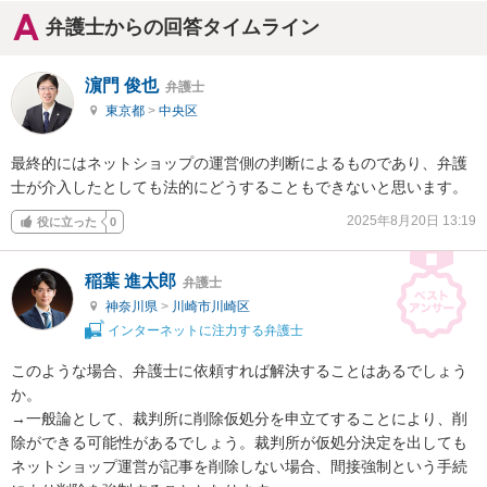
弁護士からの回答タイムライン
濵門 俊也
弁護士
東京都
>
中央区
最終的にはネットショップの運営側の判断によるものであり、弁護
士が介入したとしても法的にどうすることもできないと思います。
2025年8月20日 13:19
役に立った
0
稲葉 進太郎
弁護士
神奈川県
>
川崎市川崎区
インターネットに注力する弁護士
このような場合、弁護士に依頼すれば解決することはあるでしょう
か。

→一般論として、裁判所に削除仮処分を申立てすることにより、削
除ができる可能性があるでしょう。裁判所が仮処分決定を出しても
ネットショップ運営が記事を削除しない場合、間接強制という手続