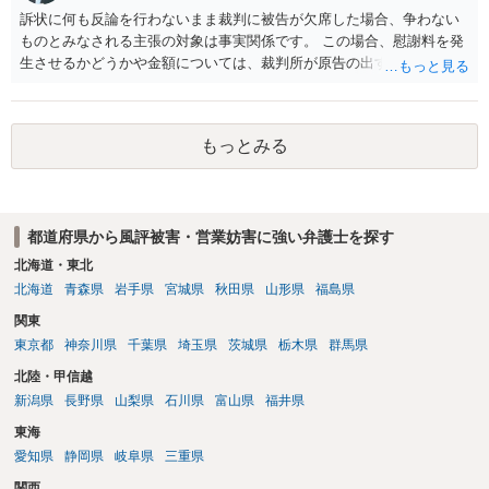
訴状に何も反論を行わないまま裁判に被告が欠席した場合、争わない
ものとみなされる主張の対象は事実関係です。 この場合、慰謝料を発
生させるかどうかや金額については、裁判所が原告の出す証拠に基づ
いて判断します。 このため、請求額の一部だけが認められたり、ある
いは判決の額が0円となることも、可能性としてはありえます。
もっとみる
都道府県から風評被害・営業妨害に強い弁護士を探す
北海道・東北
北海道
青森県
岩手県
宮城県
秋田県
山形県
福島県
関東
東京都
神奈川県
千葉県
埼玉県
茨城県
栃木県
群馬県
北陸・甲信越
新潟県
長野県
山梨県
石川県
富山県
福井県
東海
愛知県
静岡県
岐阜県
三重県
関西