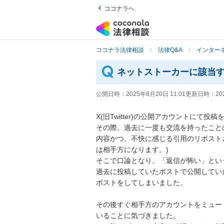
ココナラへ
ココナラ法律相談
法律Q&A
インター
ネットストーカーに該当
公開日時：
2025年8月20日 11:01
更新日時：
20
X(旧Twitter)の公開アカウントにて投
その際、過去に一度も交流を持ったこと
内容かつ、不快に感じる引用のリポスト
は相手方になります。)

そこで口論となり、「返信が怖い」とい
過去に投稿していたポストで公開してい
ポストをしてしまいました。

その後すぐ相手方のアカウントをミュー
いることに気づきました。
