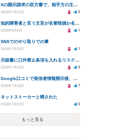
Xの開示請求の双方審で、相手方の主張が口頭ばかりで把握しきれません
3
2026年7月22日
知的障害者と言う文言が名誉毀損か名誉感情の侵害になるか教えてほしい。
1
2026年8月4日
SNSでのやり取りでの事
1
2026年7月25日
示談書に口外禁止条項を入れるリスクはありますか？
5
2026年7月23日
Google口コミで発信者情報開示後、損害賠償請求を受けています。示談について相談です。
7
2026年7月14日
ネットストーカーと晒された
3
2026年7月27日
もっと見る