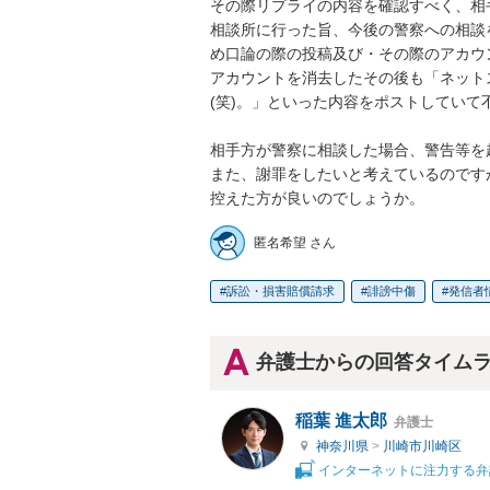
その際リプライの内容を確認すべく、相
相談所に行った旨、今後の警察への相談
め口論の際の投稿及び・その際のアカウ
アカウントを消去したその後も「ネット
(笑)。」といった内容をポストしていて
相手方が警察に相談した場合、警告等を
また、謝罪をしたいと考えているのです
控えた方が良いのでしょうか。
匿名希望 さん
訴訟・損害賠償請求
誹謗中傷
発信者
弁護士からの回答タイム
稲葉 進太郎
弁護士
神奈川県
>
川崎市川崎区
インターネットに注力する弁