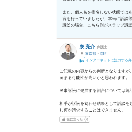
また、個人名を指名しない状態では
言を行っていましたが、本当に訴訟
訴訟の場合、こちら側がスラップ訴
泉 亮介
弁護士
東京都
>
港区
インターネットに注力する弁
ご記載の内容からの判断となりますが
留まる可能性が高いかと思われます。

民事訴訟に発展する割合については統計
相手が訴訟を匂わせ結果として訴訟を
し何か請求することはできません。
役に立った
0