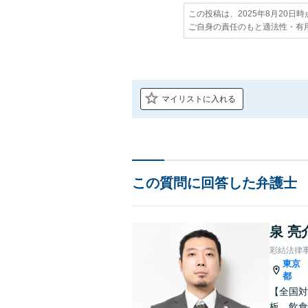
この投稿は、2025年8月20日
ご自身の責任のもと適法性・有
マイリストに入れる
この質問に回答した弁護士
泉 亮
彩結法律
東京
都
【全国対
板、飲食