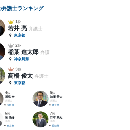
の弁護士ランキング
1
位
若井 亮
弁護士
東京都
2
位
稲葉 進太郎
弁護士
神奈川県
3
位
髙橋 俊太
弁護士
東京都
4
5
位
位
川添 圭
加藤 善大
弁護士
弁護士
大阪府
埼玉県
6
7
位
位
泉 亮介
竹本 真紀
弁護士
弁護士
東京都
愛知県