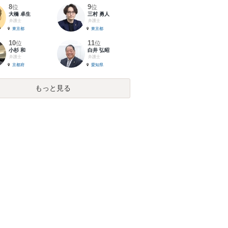
8
9
位
位
大橋 卓生
三村 勇人
弁護士
弁護士
東京都
東京都
10
11
位
位
小杉 和
白井 弘昭
弁護士
弁護士
京都府
愛知県
もっと見る