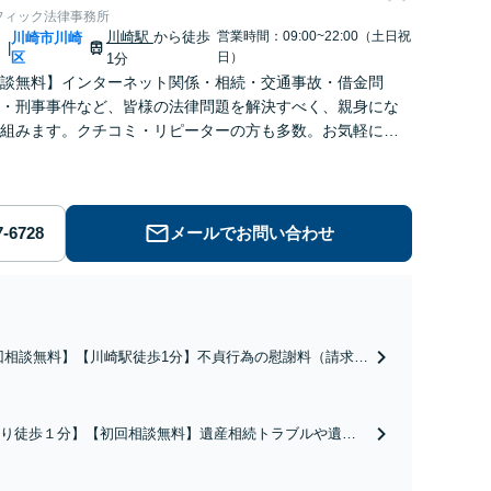
フィック法律事務所
川崎駅
から徒歩
営業時間：09:00~22:00（土日祝
川
川崎市川崎
|
区
日）
1分
談無料】インターネット関係・相続・交通事故・借金問
・刑事事件など、皆様の法律問題を解決すべく、親身にな
組みます。クチコミ・リピーターの方も多数。お気軽にお
せ下さい。
メールでお問い合わせ
回相談無料】【川崎駅徒歩1分】不貞行為の慰謝料（請求さ
／請求したい）・熟年離婚・年金分割・婚姻費用・養育
財産分与・離婚の慰謝料など実績多数。川崎地域に根ざし
護士として、あなたの人生の再スタートを全力で後押しし
り徒歩１分】【初回相談無料】遺産相続トラブルや遺言
。
相続問題に豊富な実績があります。安心・信頼・丁寧を
の高いリーガルサービスを目指しております。