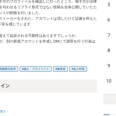
手方のプロフィールを確認しに行ったところ、相手方が法律
5
を匂わせるリプライ形式ではない投稿を全体公開していたた
ントの削除を行いました。

ストーカーをされた。アカウントは消したけど証拠を抑えた
6
不安を感じています

7
超えて起訴される可能性はありますでしょうか。

が、別の新規アカウントを作成しDMにて謝罪を行う行為は
8
9
情報開示請求
個人・プライベート
被害者
炎上対策
10
ライン
護士