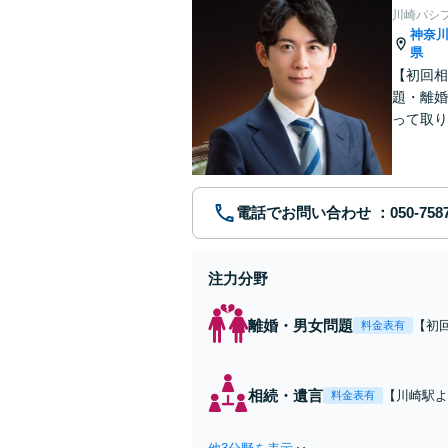
川崎パシ
神奈
県
【初回相
題・離婚
って取り
問い合わ
電話でお問い合わせ
注力分野
離婚・男女問題
【初
料金表有
れた
費・
た弁
相続・遺言
【川崎駅よ
料金表有
ます
作成などの
心がけ，質