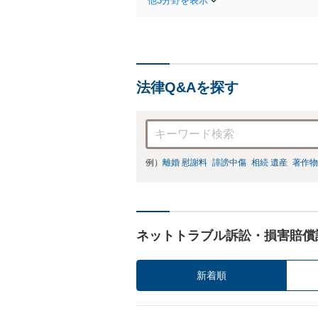
他3分野を表示
法律Q&Aを探す
例）
離婚 慰謝料
誹謗中傷
相続 遺産
著作物
ネットトラブル訴訟・損害賠償
新着順