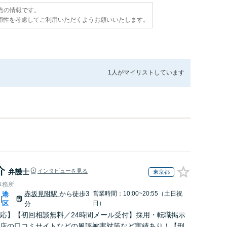
時点の情報です。
用性を考慮してご利用いただくようお願いいたします。
1人が
マイリストしています
介
弁護士
インタビューを見る
東京都
事務所
赤坂見附駅
から徒歩3
営業時間：10:00~20:55（土日祝
港
|
区
日）
分
応】【初回相談無料／24時間メール受付】採用・転職掲示
店の口コミサイトなどの風評被害対策など実績あり！【刑