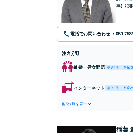
事】犯罪
ポート【
電話でお問い合わせ
注力分野
離婚・男女問題
事例1件
料金
インターネット
事例3件
料金
他3分野を表示
稲葉 