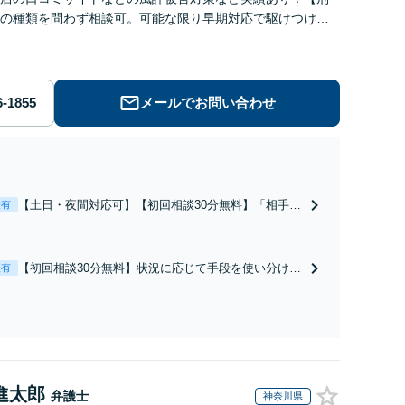
の種類を問わず相談可。可能な限り早期対応で駆けつけサ
労働】不当解雇・残業代請求はおまかせください
メールでお問い合わせ
【土日・夜間対応可】【初回相談30分無料】「相手方
表有
から書面を提示されたら、サインする前にご相談を」
経験豊富な弁護士が全力で交渉にあたります！相手方
と直接話す精神的負担を軽減「弁護士の交渉で慰謝料
【初回相談30分無料】状況に応じて手段を使い分け、
表有
金額アップ／減額交渉も対応可」【完全個室対応】
適切な方法で投稿の削除・発信者情報開示請求をおこ
ないます「企業やお店の風評被害対策／売り上げ低下
防止のために尽力」加害者側の対応可：開示請求の意
見照会が来たときの対処法、被害者との示談交渉
進太郎
弁護士
神奈川県