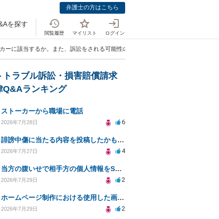
弁護士の方はこちら
&Aを探す
閲覧履歴
マイリスト
ログイン
ーカーに該当するか。また、訴訟をされる可能性の有無」
トトラブル訴訟・損害賠償請求
律Q&Aランキング
ストーカーから職場に電話
6
2026年7月28日
誹謗中傷に当たる内容を投稿したかもしれない。開示請求や民事刑事裁判に発展しうるのか教えて欲しい。
4
2026年7月27日
当方の腹いせで相手方の個人情報をSNSで晒してしまい名誉毀損させてしまったかもしれない
2
2026年7月29日
ホームページ制作における使用した画像や文章の著作権について
2
2026年7月29日