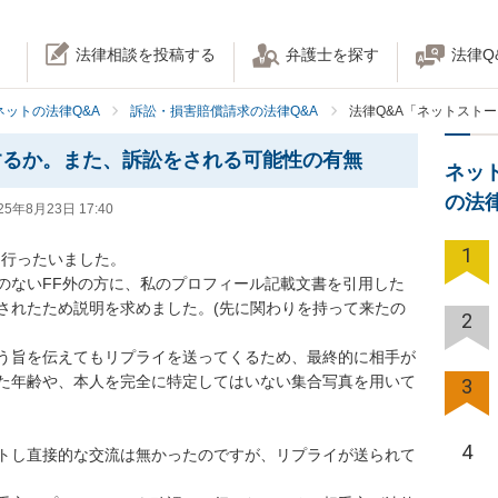
法律相談を投稿する
弁護士を探す
法律Q
ネットの法律Q&A
訴訟・損害賠償請求の法律Q&A
法律Q&A「ネットスト
するか。また、訴訟をされる可能性の有無
ネッ
の法
25年8月23日 17:40
1
稿を行ったいました。

のないFF外の方に、私のプロフィール記載文書を引用した
されたため説明を求めました。(先に関わりを持って来たの
2
う旨を伝えてもリプライを送ってくるため、最終的に相手が
た年齢や、本人を完全に特定してはいない集合写真を用いて
3
4
トし直接的な交流は無かったのですが、リプライが送られて