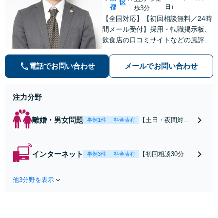
区
都
日）
歩3分
【全国対応】【初回相談無料／24時
間メール受付】採用・転職掲示板、
飲食店の口コミサイトなどの風評被
害対策など実績あり！【刑事】犯罪
の種類を問わず相談可。可能な限り
電話でお問い合わせ
メールでお問い合わせ
早期対応で駆けつけサポート【労
働】不当解雇・残業代請求はおまか
せください
注力分野
離婚・男女問題
【土日・夜間対応
事例1件
料金表有
可】【初回相談30
分無料】「相手方
から書面を提示さ
インターネット
【初回相談30分無
事例3件
料金表有
れたら、サインす
料】状況に応じて
る前にご相談を」
手段を使い分け、
経験豊富な弁護士
他3分野を表示
適切な方法で投稿
が全力で交渉にあ
の削除・発信者情
たります！相手方
報開示請求をおこ
と直接話す精神的
ないます「企業や
負担を軽減「弁護