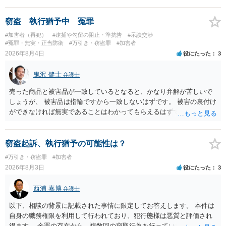
窃盗 執行猶予中 冤罪
#加害者（再犯）
#逮捕や勾留の阻止・準抗告
#示談交渉
#冤罪・無実・正当防衛
#万引き・窃盗罪
#加害者
2026年8月4日
役にたった
3
鬼沢 健士
弁護士
売った商品と被害品が一致しているとなると、かなり弁解が苦しいで
しょうが、 被害品は指輪ですから一致しないはずです。 被害の裏付け
ができなければ無実であることはわかってもらえるはずです。
窃盗起訴、執行猶予の可能性は？
#万引き・窃盗罪
#加害者
2026年8月3日
役にたった
3
西浦 嘉博
弁護士
以下、相談の背景に記載された事情に限定してお答えします。 本件は
自身の職務権限を利用して行われており、犯行態様は悪質と評価され
得ます。 余罪の存在から、複数回の窃取行為を行っていたことも悪質