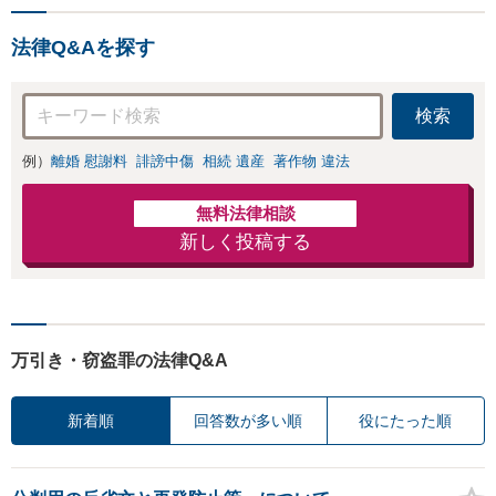
お店の風評被害対
士の交渉で慰謝料
策／売り上げ低下
金額アップ／減額
法律Q&Aを探す
防止のために尽
交渉も対応可」
力」加害者側の対
【完全個室対応】
応可：開示請求の
検索
意見照会が来たと
きの対処法、被害
例）
離婚 慰謝料
誹謗中傷
相続 遺産
著作物 違法
者との示談交渉
無料法律相談
新しく投稿する
万引き・窃盗罪の法律Q&A
新着順
回答数が多い順
役にたった順