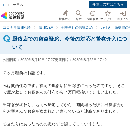
弁護士の方はこちら
ココナラへ
投稿する
探す
閲覧履歴
マイリスト
ログイン
ココナラ法律相談
法律Q&A
刑事事件の法律Q&A
万引き・窃盗罪の法
風俗店での窃盗疑惑、今後の対応と警察介入につ
いて
公開日時：
2025年8月19日 17:27
更新日時：
2025年8月22日 17:40
２ヶ月程前のお話です。

私は関西住みです。福岡の風俗店に出稼ぎに言ったのですが、そこ
で魔が差してお客さんの財布から２万円程抜いてしまいました。

出稼ぎが終わり、地元へ帰宅してから１週間経った頃に出稼ぎ先か
らお客さんがお金を盗まれたと言っていると連絡がありました。

心当たりはあったものの思わず否認してしまいました。
