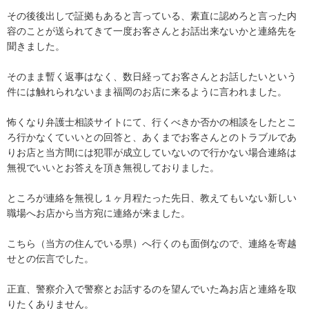
その後後出しで証拠もあると言っている、素直に認めろと言った内
容のことが送られてきて一度お客さんとお話出来ないかと連絡先を
聞きました。

そのまま暫く返事はなく、数日経ってお客さんとお話したいという
件には触れられないまま福岡のお店に来るように言われました。

怖くなり弁護士相談サイトにて、行くべきか否かの相談をしたとこ
ろ行かなくていいとの回答と、あくまでお客さんとのトラブルであ
りお店と当方間には犯罪が成立していないので行かない場合連絡は
無視でいいとお答えを頂き無視しておりました。

ところが連絡を無視し１ヶ月程たった先日、教えてもいない新しい
職場へお店から当方宛に連絡が来ました。

こちら（当方の住んでいる県）へ行くのも面倒なので、連絡を寄越
せとの伝言でした。

正直、警察介入で警察とお話するのを望んでいた為お店と連絡を取
りたくありません。
