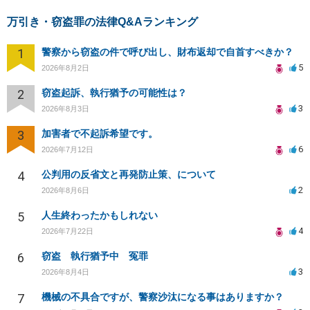
万引き・窃盗罪の法律Q&Aランキング
1
警察から窃盗の件で呼び出し、財布返却で自首すべきか？
5
2026年8月2日
2
窃盗起訴、執行猶予の可能性は？
3
2026年8月3日
3
加害者で不起訴希望です。
6
2026年7月12日
4
公判用の反省文と再発防止策、について
2
2026年8月6日
5
人生終わったかもしれない
4
2026年7月22日
6
窃盗 執行猶予中 冤罪
3
2026年8月4日
7
機械の不具合ですが、警察沙汰になる事はありますか？