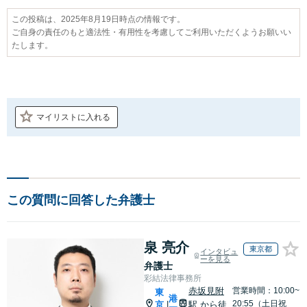
この投稿は、2025年8月19日時点の情報です。
ご自身の責任のもと適法性・有用性を考慮してご利用いただくようお願いい
たします。
マイリストに入れる
この質問に回答した弁護士
泉 亮介
東京都
インタビュ
ーを見る
弁護士
彩結法律事務所
赤坂見附
営業時間：10:00~
東
港
20:55（土日祝
京
駅
から徒
|