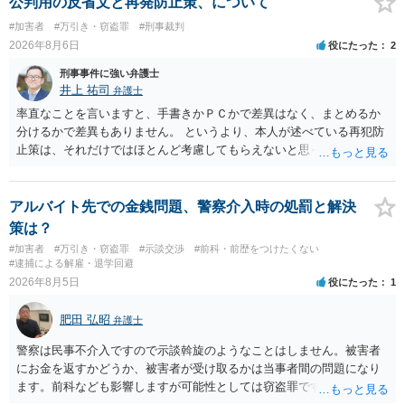
公判用の反省文と再発防止策、について
#加害者
#万引き・窃盗罪
#刑事裁判
2026年8月6日
役にたった
2
刑事事件に強い弁護士
井上 祐司
弁護士
率直なことを言いますと、手書きかＰＣかで差異はなく、まとめるか
分けるかで差異もありません。 というより、本人が述べている再犯防
止策は、それだけではほとんど考慮してもらえないと思った方が良い
です。 提出するのであれば、 ・具体的に自身が受けているプログラム
やカウンセリング・治療の内容 ・利用している再犯防止策（例えば保
護観察所と連携した職業支援の内容や具体的な就労・監督状況） ・監
アルバイト先での金銭問題、警察介入時の処罰と解決
督者の証言 など、証拠で担保された客観性と実現可能性があるもので
策は？
なければあまり意味がありません。 もともと執行猶予が狙える事案で
#加害者
#万引き・窃盗罪
#示談交渉
#前科・前歴をつけたくない
あれば本人の反省の言葉だけで十分であり、実刑となるか微妙な事案
#逮捕による解雇・退学回避
では、本人が再発防止策をいくら述べてもほとんど効果は望めないと
2026年8月5日
役にたった
1
いうのが実感です。
肥田 弘昭
弁護士
警察は民事不介入ですので示談斡旋のようなことはしません。被害者
にお金を返すかどうか、被害者が受け取るかは当事者間の問題になり
ます。前科なども影響しますが可能性としては窃盗罪ですので、逮捕
勾留や略式起訴などの可能性もあります。ご参考にしてください。