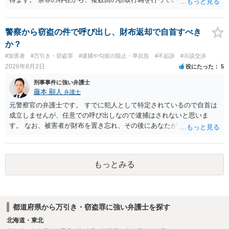
性に加味されます。 また、被害額も窃盗事案としては多額の部類に入
ると思われます。 他方、余罪を含めた全額を弁済していることは、被
害者の経済的損害の回復として有利に斟酌されます。 また、前科前歴
警察から窃盗の件で呼び出し、財布返却で自首すべき
を有しないことも、規範意識が鈍磨しきっているとまでは言えず、有
か？
利な点です。 その他、家族の監督等の情状証拠を適切に提出すること
#加害者
#万引き・窃盗罪
#逮捕や勾留の阻止・準抗告
#不起訴
#示談交渉
で、私見ですが、執行猶予判決を視野に入れることが可能な事案と思
2026年8月2日
役にたった
5
われます。 上記、一つの意見として参考ください。
刑事事件に強い弁護士
藤本 顯人
弁護士
元警察官の弁護士です。 すでに犯人として特定されているので自首は
成立しませんが、任意での呼び出しなので逮捕はされないと思いま
す。 なお、被害者が財布を置き忘れ、その後にあなたがトイレに入
り、再び被害者がトイレに戻ったら財布が無かったような事情がある
と言い逃れはかなり厳しいものと思います。
もっとみる
都道府県から万引き・窃盗罪に強い弁護士を探す
北海道・東北