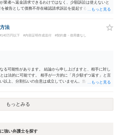
かを追求した解決が必要になると思われます。なかなか難しい
が業者へ返金請求できるわけではなく、少額訴訟は使えないと
るかもしれません。
者を被告として債務不存在確認請求訴訟を提起することも考えら
約のクーリング・オフの証拠の写しとともに）支払拒絶の通知
た場合には全面的に争う、というやり方がベターではないかと
消費者問題に強い弁護士（消費者保護委員会に所属しているな
方法
#140万円以下
#内容証明作成送付
#契約書・借用書なし
なる可能性があります。 結論から申し上げますと、相手に対し
ことは法的に可能です。 相手が一方的に「月少額ずつ返す」と言
い以上、分割払いの合意は成立していません。当初の返済期日
があります。 具体的には、以下の手順で進めるのが効果的で
ayのメッセージ等で「分割払いには同意していないため、残額の
 相手の本名・住所の確認：応じない場合に法的手段（少額訴訟
もっとみる
。分からない場合は、まず本名や住所の特定を進めてくださ
h2等）の事実も踏まえ、応じない場合は法的措置を辞さない姿勢で
に強い弁護士を探す