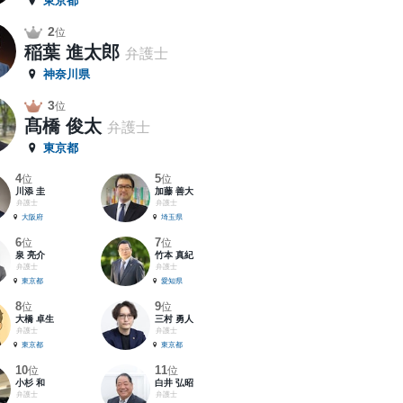
東京都
2
位
稲葉 進太郎
弁護士
神奈川県
3
位
髙橋 俊太
弁護士
東京都
4
5
位
位
川添 圭
加藤 善大
弁護士
弁護士
大阪府
埼玉県
6
7
位
位
泉 亮介
竹本 真紀
弁護士
弁護士
東京都
愛知県
8
9
位
位
大橋 卓生
三村 勇人
弁護士
弁護士
東京都
東京都
10
11
位
位
小杉 和
白井 弘昭
弁護士
弁護士