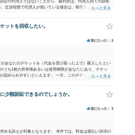
訴訟の代理人ではないことから、裁判所は、代理人宛ての訴状
お、交渉段階で代理人が就いている場合は、相手方（被告）の住
就いていたことを知らせると（訴状の記載内容から明らかな場
連絡し、引き続き訴訟も受任するかを聞いたうえで、受任の意
送達するのではなく、代理人に訴状の受領を促すこともありま
ケットを回収したい。
と、実際の本人性が明らかではありません。もちろん弁護士（２
も疑わしいのですが）も住所は明らかにしないでしょう。 何か
役にたった
2
、相手の住所等の情報を割り出していくしかないように思えま
方があなたのチケットを（代金を受け取った上で）購入したとい
のうち1枚の所有権あるいは使用権限があなたにあり、チケッ
が認められやすいといえます。 一方、このチケット購入には
していたことを無視することができません。こちらを重視すれ
行く」という結果の実現に重大な障害が発生しており、当然に
であり、むしろ返金すべきとするのが当事者の合理的意思に合
に少額訴訟できるのでしょうか。
とになると思います。 例えば、当該チケットが座席指定である
せになることは避けたいという心理が働くことも無理からぬと
役にたった
3
アリーナ席であれば隣り合わせにならずに済むかもしれません
別席であったりすれば、判断は変わってくるかもしれません。
する特定興行入場券に該当し、券面上使用者が指定されている
ない場合もあるでしょう。 このように、本件の紛争は、法的に
を求める訴えが対象となります。 本件では、料金は後払い決済の