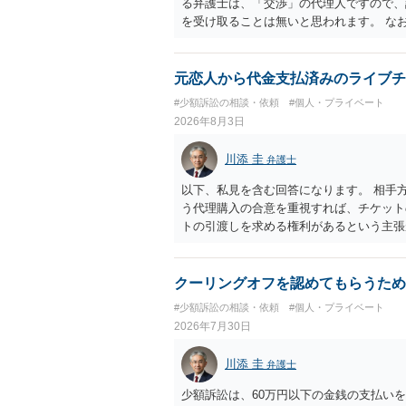
る弁護士は、「交渉」の代理人ですので、
を受け取ることは無いと思われます。 な
所で訴状を作成提出し、裁判所に代理人が
合も）、裁判所が当該代理人弁護士に事前
志が明らかになったところで、直接被告に
元恋人から代金支払済みのライブチ
す。 ラインのやり取りでしか証拠がない
#少額訴訟の相談・依頼
#個人・プライベート
０万円の請求で代理人弁護士に委任するか
2026年8月3日
本人を示す事実（振込先などの情報）から
す。 以上、ご参考まで。
川添 圭
弁護士
以下、私見を含む回答になります。 相手
う代理購入の合意を重視すれば、チケット
トの引渡しを求める権利があるという主張
「相手方と一緒に行く」という合意も付随
ば、交際を終了させたことにより「一緒に
チケットを引き渡すべきといえるかは微妙
クーリングオフを認めてもらうため
致するのではないか、という判断に傾くこ
#少額訴訟の相談・依頼
#個人・プライベート
場合、交際を解消した2人が当日隣り合わ
2026年7月30日
ころです。一方、チケットがエリア指定の
し、そのチケットが入手困難であったり特
川添 圭
弁護士
当該チケットがチケット転売防止法に規定
場合には、チケット引渡し以外に選択肢が
少額訴訟は、60万円以下の金銭の支払い