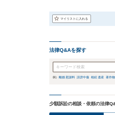
マイリストに入れる
法律Q&Aを探す
例）
離婚 慰謝料
誹謗中傷
相続 遺産
著作物
少額訴訟の相談・依頼の法律Q