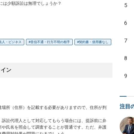
には少額訴訟は無理でしょうか？

5
6
7
法人・ビジネス
音信不通・行方不明の相手
契約書・借用書なし
8
ライン
9
注目
達場所（住所）を記載する必要がありますので、住所が判
、訴訟代理人として対応してもらう場合には、提訴前に弁
所や氏名を照会して調査することが普通です。ただ、弁護
費用対効果が問題になるでしょう。
