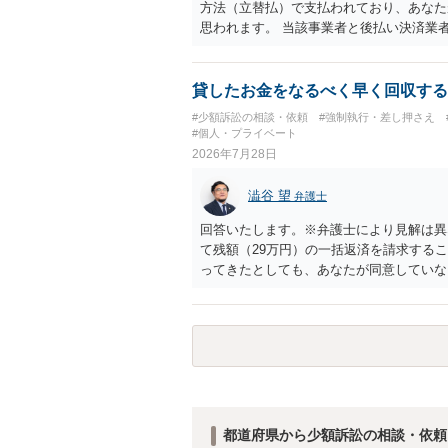
は「当事者の合理的意思」がどこにあるの
方法（立替払）で支払われており、あなた
問題なので、弁護士によっても回答は異な
思われます。 当該事業者と後払い決済業
れますが、まずは後払い決済業者へ（原契
書を送り、もし訴訟や支払督促を行ってき
思います。弁護士会の相談センター等で、
貸したお金をなるべく早く回収する
ど）へ相談されることをお勧めします。
#少額訴訟の相談・依頼
#強制執行・差し押さえ
#個人・プライベート
2026年7月28日
澁谷 望
弁護士
回答いたします。※弁護士により見解は異
て残額（29万円）の一括返済を請求する
ってきたとしても、あなたが同意していな
も過ぎているため、一括返済を求める権利
す。 分割拒否と一括請求の通知：PayP
一括払いを求める」旨を明確に伝えます。
など）をとるには、相手の身元が必要です
い。 相手が購入した高額商品（Switc
交渉に臨むのが現実的かと思います。
都道府県から少額訴訟の相談・依頼