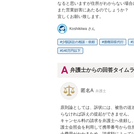
なると思いますが住所がわからない場合
また営業妨害にあたるのでしょうか？

宜しくお願い致します。
Koshikiiwa さん
少額訴訟の相談・依頼
債権回収代行
140万円以下
弁護士からの回答タイム
匿名A
弁護士
原則論としては、訴状には、被告の送
らなければ訴えの提起ができません。

キャンセル料の請求を弁護士へ依頼し
護士会照会を利用して携帯番号から住
士費用がかかるため、請求額によっては