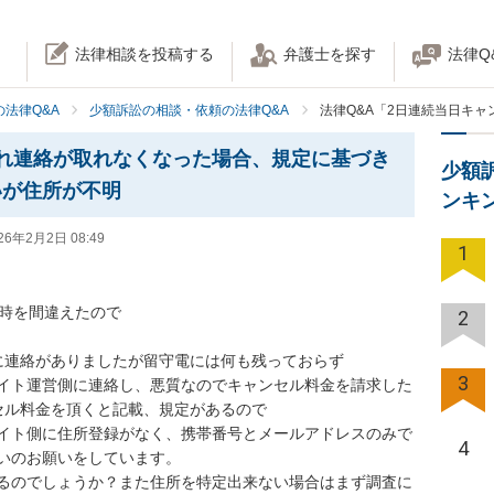
法律相談を投稿する
弁護士を探す
法律Q
法律Q&A
少額訴訟の相談・依頼の法律Q&A
法律Q&A「2日連続当日キ
れ連絡が取れなくなった場合、規定に基づき
少額
いが住所が不明
ンキ
26年2月2日 08:49
1


時を間違えたので

2
に連絡がありましたが留守電には何も残っておらず

3
イト運営側に連絡し、悪質なのでキャンセル料金を請求した
セル料金を頂くと記載、規定があるので

イト側に住所登録がなく、携帯番号とメールアドレスのみで
4
いのお願いをしています。

るのでしょうか？また住所を特定出来ない場合はまず調査に