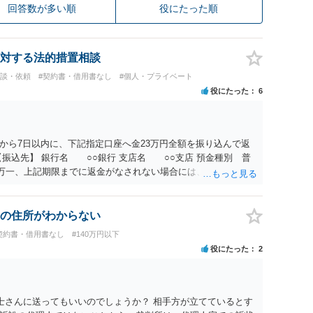
回答数が多い順
役にたった順
対する法的措置相談
相談・依頼
#契約書・借用書なし
#個人・プライベート
役にたった
6
から7日以内に、下記指定口座へ金23万円全額を振り込んで返
振込先】 銀行名 ○○銀行 支店名 ○○支店 預金種別 普
○○○ 万一、上記期限までに返金がなされない場合には、貴殿には任
むを得ず、返還金23万円及びこれに対する遅延損害金の支払い
法的手続を直ちに講じます。 その際には、訴訟に要する費用そ
て請求する予定ですので、あらかじめ申し添えます。 本件は、
の住所がわからない
じた返還義務の履行を求めるものにすぎません。貴殿の仕入先
契約書・借用書なし
#140万円以下
、私に対する返還義務の発生や履行時期には何ら影響を及ぼす
役にたった
2
解決を不必要に遅延させることなく、誠意をもって速やかに返金
以上
士さんに送ってもいいのでしょうか？ 相手方が立てているとす