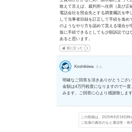
敢えて言えば、裁判所へ住所（及び正
電話会社を照会先とする調査嘱託を申
して当事者目録を訂正して手続を進め
のようなやり方を認めて貰える場合が
仮に手続できるとしても少額訴訟では
あると思います。
役に立った
1
Koshikiiwa
さん
明確なご回答を頂きありがとうござい
金額は4万円程度になりますので一度
みます。ご回答に心より感謝致しま
この投稿は、2025年8月19日
ご自身の責任のもと適法性・有