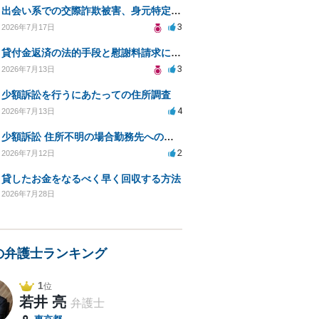
出会い系での交際詐欺被害、身元特定と返金請求の方法は？
3
2026年7月17日
貸付金返済の法的手段と慰謝料請求について
3
2026年7月13日
少額訴訟を行うにあたっての住所調査
4
2026年7月13日
少額訴訟 住所不明の場合勤務先への書類送達は可能？
2
2026年7月12日
貸したお金をなるべく早く回収する方法
2026年7月28日
の弁護士ランキング
1
位
若井 亮
弁護士