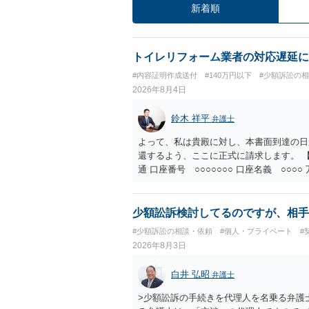
新着順
トイレリフォーム業者の対応遅延に
#内容証明作成送付
#140万円以下
#少額訴訟の
2026年8月4日
鈴木 祥平
弁護士
よって、私は貴殿に対し、本書面到達の日
還するよう、ここに正式に請求します。 【
通 口座番号 ○○○○○○○ 口座名義 ○
意に返金する意思がないものと判断し、や
を求める民事訴訟、支払督促その他必要な
の他法令上認められる金員についても併せ
少額訟訴検討してるのですが、相手
貴殿自らが契約を解約したことによって生
#少額訴訟の相談・依頼
#個人・プライベート
#
との取引関係や返金時期などの内部事情は
2026年8月3日
ものではありません。 これ以上、本件の
手続を履行されるよう、強く求めます。 
白井 弘昭
弁護士
>少額訟訴の手続きを代理人を名乗る弁護