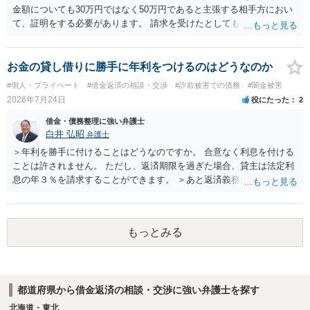
金額についても30万円ではなく50万円であると主張する相手方におい
て、証明をする必要があります。 請求を受けたとしても、もらったも
のであることを伝え、貸したというのであれば証拠を出すよう申し入
れることになるでしょう。 請求があるまでは、こちらからアクション
を起こす必要はないかと思います。
お金の貸し借りに勝手に年利をつけるのはどうなのか
#個人・プライベート
#借金返済の相談・交渉
#詐欺被害での債務
#闇金被害
2026年7月24日
役にたった
2
借金・債務整理に強い弁護士
白井 弘昭
弁護士
＞年利を勝手に付けることはどうなのですか。 合意なく利息を付ける
ことは許されません。 ただし、返済期限を過ぎた場合、貸主は法定利
息の年３％を請求することができます。 ＞あと返済義務はありますか
借りたお金の返済か、勝手につけられた利息がが分かりませんが、借
りたお金は返さなければいけませんし、勝手につけた利息は返済不要
です。 以上、ご参考まで。
もっとみる
都道府県から借金返済の相談・交渉に強い弁護士を探す
北海道・東北