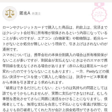
匿名A
弁護士
ローンやクレジットカードで購入した商品は、約款上は、完済まで
はクレジット会社等に所有権が留保されるという内容になっている
ことが多いのですが、エアコン（白物家電）や動物類は、処分ルー
トがないとか処分が難しいという理由で、引き上げはされないのが
通例です。

スマホについては、携帯会社の本体分割購入の場合は所有権留保が
ないことが多いですが、割賦金が支払えないときはそのスマホで携
帯回線を使えなくされる場合があります（赤ロム化は最近ルールが
変わったのでそうならないこともあります）。一方、Paidyなどの後
払い決済サービスを使って購入した場合には、決済サービス事業者
から本体を引き渡すよう求められます。

「破産はできるだけしたくない」というのは気持ちの問題としては
誰でもそうかもしれませんが、実際に支払ができなければ、むしろ
事態を悪化させてさらに周囲に迷惑をかけることになりますし、債
権者としても、無理な支払を合意して不払いとなり夜逃げ状態にな
るよりも自己破産してくれた方が会計上損金処理ができるので、現