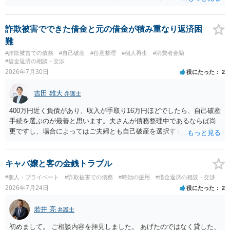
が関わる債務整理ではしばしばあることです。公的機関は減額に応じ
ることには消極的なことが多いものの、お近くの弁護士にご依頼しチ
ャレンジなさる意義は十分にあると思います。
詐欺被害でできた借金と元の借金が積み重なり返済困
難
#詐欺被害での債務
#自己破産
#任意整理
#個人再生
#消費者金融
#借金返済の相談・交渉
2026年7月30日
役にたった
2
吉田 雄大
弁護士
400万円近く負債があり、収入が手取り16万円ほどでしたら、自己破産
手続を選ぶのが最善と思います。夫さんが債務整理中であるならば尚
更ですし、場合によってはご夫婦とも自己破産を選択する方法もある
と思います。
キャバ嬢と客の金銭トラブル
#個人・プライベート
#詐欺被害での債務
#時効の援用
#借金返済の相談・交渉
2026年7月24日
役にたった
2
若井 亮
弁護士
初めまして。 ご相談内容を拝見しました。 あげたのではなく貸した、