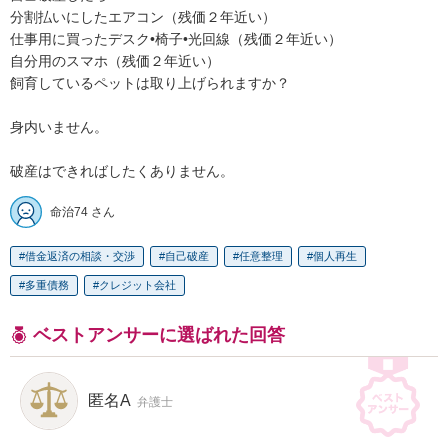
分割払いにしたエアコン（残価２年近い）

仕事用に買ったデスク•椅子•光回線（残価２年近い）

自分用のスマホ（残価２年近い）

飼育しているペットは取り上げられますか？

身内いません。

破産はできればしたくありません。
命治74 さん
借金返済の相談・交渉
自己破産
任意整理
個人再生
多重債務
クレジット会社
ベストアンサーに選ばれた回答
匿名A
弁護士