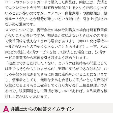
ローンやクレジットカードで購入した商品は、約款上は、完済ま
ではクレジット会社等に所有権が留保されるという内容になって
いることが多いのですが、エアコン（白物家電）や動物類は、処
分ルートがないとか処分が難しいという理由で、引き上げはされ
ないのが通例です。

スマホについては、携帯会社の本体分割購入の場合は所有権留保
がないことが多いですが、割賦金が支払えないときはそのスマホ
で携帯回線を使えなくされる場合があります（赤ロム化は最近ル
ールが変わったのでそうならないこともあります）。一方、Paid
yなどの後払い決済サービスを使って購入した場合には、決済サ
ービス事業者から本体を引き渡すよう求められます。

「破産はできるだけしたくない」というのは気持ちの問題として
は誰でもそうかもしれませんが、実際に支払ができなければ、む
しろ事態を悪化させてさらに周囲に迷惑をかけることになります
し、債権者としても、無理な支払を合意して不払いとなり夜逃げ
状態になるよりも自己破産してくれた方が会計上損金処理ができ
るので、現実問題として返済が難しいのであれば、自己破産を検
討した方がよいと思います。
弁護士からの回答タイムライン