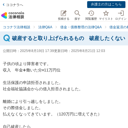
弁護士の方はこちら
ココナラへ
投稿する
探す
閲覧履歴
マイリスト
ログイン
ココナラ法律相談
法律Q&A
借金・債務整理の法律Q&A
借金返済の
破産すると取り上げられるもの 破産したくない
公開日時：
2025年8月19日 17:39
更新日時：
2025年8月21日 12:03
子供の頃より障害者です。

収入　年金➕働いた分🟰11万円位

生活保護の申請拒否されました。

社会福祉協議会からの借入拒否されました。

離婚により引っ越しをしました。

その際借金しました。

払えなくなってきています。（120万円に増えてきた）

自己破産したら
