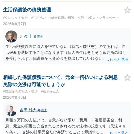
生活保護後の債務整理
#クレジット会社
#リボ払い
#借金返済の相談・交渉
#個人・プライベート
2026年8月7日
川添 圭
弁護士
生活保護費以外に収入を得ていない（就労不能状態）のであれば、自
己破産を選択することになります（個人再生はそもそも裁判所の認可
を受けられず、保護費から弁済金を捻出してはいけないため任意整理
という選択肢もありません）。法テラスの法律扶助を利用すれば弁護
士費用は法テラスが負担し、裁判所の予納金等も法テラスが援助して
くれるため、弁護士へ自己破産を任せれば解決します。
相続した保証債務について、元金一括払いによる利息
免除の交渉は可能でしょうか
#借金返済の相談・交渉
#連帯保証人
2026年8月6日
吉田 雄大
弁護士
月額２万円の支払いは、合意がない限り（費用、）遅延損害金、利
息、元金の順番に充当されるとされるのが法律の規定です（民法４８
９条）。 交渉の結果元金だけ弁済することで示談することは、弁護士