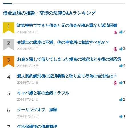
借金返済の相談・交渉の法律Q&Aランキング
1
詐欺被害でできた借金と元の借金が積み重なり返済困難
2
2026年7月30日
2
弁護士の態度に不満、他の事務所に相談すべきか？
3
2026年7月15日
3
お金を騙して借りてしまった場合の対処法と今後の対応策
4
2026年7月15日
4
愛人契約解消後の返済義務と取り立て行為の合法性は？
1
2026年7月14日
5
キャバ嬢と客の金銭トラブル
2
2026年7月24日
6
クーリングオフ 減額
1
2026年7月17日
7
生活保護後の債務整理