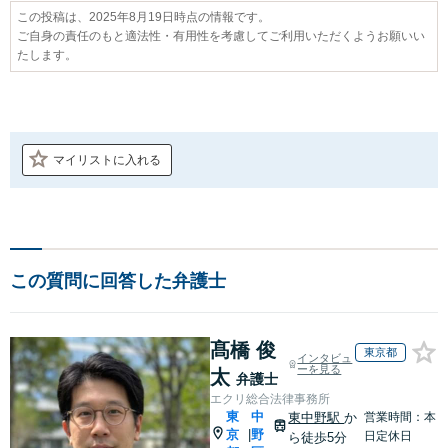
この投稿は、2025年8月19日時点の情報です。
ご自身の責任のもと適法性・有用性を考慮してご利用いただくようお願いい
たします。
マイリストに入れる
この質問に回答した弁護士
髙橋 俊
東京都
インタビュ
ーを見る
太
弁護士
エクリ総合法律事務所
東
中
東中野駅
か
営業時間：本
京
野
|
日定休日
ら徒歩5分