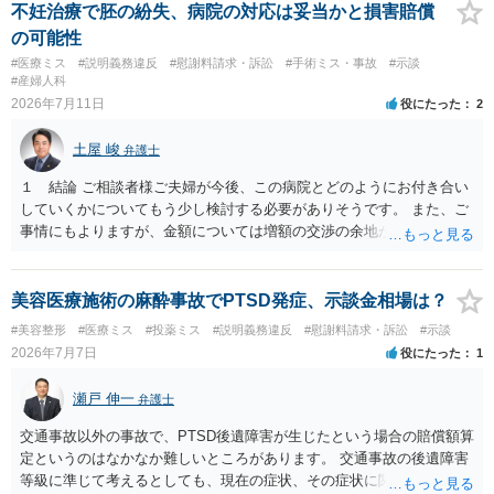
緑挙上が含まれる合意がある事実を推認させる事実になると思われま
不妊治療で胚の紛失、病院の対応は妥当かと損害賠償
す。 ④当初の手術費用の返金や、他院での修正手術費用についても補
の可能性
償を求めることが可能かについて 上記①〜③で記載された相手方の過
#医療ミス
#説明義務違反
#慰謝料請求・訴訟
#手術ミス・事故
#示談
失又は債務不履行（他に過失又は債務不履行がある場合はそれも含
#産婦人科
む）が認定され、それらと損害（当初の手術費用や他院での修正手術
2026年7月11日
役にたった
2
費用）との間に相当因果関係が認められる場合は、補償を求めること
は可能です。 以上です。 何かあればご連絡ください。
土屋 峻
弁護士
１ 結論 ご相談者様ご夫婦が今後、この病院とどのようにお付き合い
していくかについてもう少し検討する必要がありそうです。 また、ご
事情にもよりますが、金額については増額の交渉の余地がありそうで
す。 ２ 理由 グレード４ＢＡの胚盤胞が失われたということで、病院
への不信感や失望のお気持ちがあろうかと存じます。他方で、「今後
の採卵・培養・凍結工程で、今回関わった培養士を自分たちの治療に
美容医療施術の麻酔事故でPTSD発症、示談金相場は？
関与させないよう求める」ご意向があるのであれば、今後この病院で
#美容整形
#医療ミス
#投薬ミス
#説明義務違反
#慰謝料請求・訴訟
#示談
の不妊治療を継続するお考えがあるように思われます。仮に、今後も
2026年7月7日
役にたった
1
この病院での不妊治療を継続するのであれば、解決の方法として訴訟
は選択しづらく、交渉ベースでの解決が望ましいでしょう。 その上
瀬戸 伸一
弁護士
で、病院の提案内容を検討すると、約５万３千円の内訳は、６個分の
培養・凍結費用の保険負担分とのことですから、今回失われた胚盤胞
交通事故以外の事故で、PTSD後遺障害が生じたという場合の賠償額算
のみならず、維持されている５個分の胚盤胞についても病院負担とし
定というのはなかなか難しいところがあります。 交通事故の後遺障害
ており、この点は病院の譲歩部分と評価できるでしょう（診療報酬点
等級に準じて考えるとしても、現在の症状、その症状に関する医療記