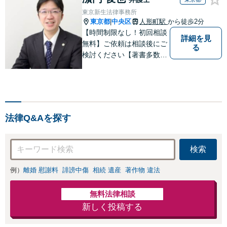
かがい、どんな不
東京新生法律事務所
安があるのか、何
東京都
中央区
人形町駅
から徒歩2分
|
を解決したいのか
【時間制限なし！初回相談
詳細を見
を正確に読み取り
無料】ご依頼は相談後にご
る
ます。【東京都在
検討ください【著書多数】
住以外の方も対
【離婚の解決実績300件以
応】
上】心のケアもしながら全
力でサポートします【相続
問題】複雑な遺産分割・相
続放棄・遺留分なども、基
法律Q&Aを探す
本からわかりやすくご説明
します【人形町駅2分】
検索
例）
離婚 慰謝料
誹謗中傷
相続 遺産
著作物 違法
無料法律相談
新しく投稿する