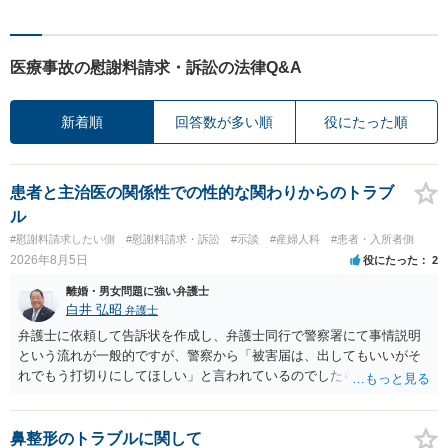
医療事故の慰謝料請求・訴訟の法律Q&A
新着順
回答数が多い順
役にたった順
患者と主治医の関係性での性的な関わりからのトラブ
ル
#慰謝料請求したい側
#慰謝料請求・訴訟
#示談
#産婦人科
#患者・入所者側
2026年8月5日
役にたった
2
離婚・男女問題に強い弁護士
白井 弘昭
弁護士
弁護士に依頼して告訴状を作成し、弁護士同行で警察署にて事情説明
という流れが一般的ですが、警察から「被害届は、出してもいいがそ
れでもう打切りにしてほしい」と言われているのでしたら、あまり結
論は変わらないかもしれないですね。 所轄の警察を飛び越えて、直接
検察庁に訴えるのもありかもしれないですが、実際に捜査をするの
は、結局所轄だと思われますので、やはり結論は変わらないかもしれ
鼻整形のトラブルに関して