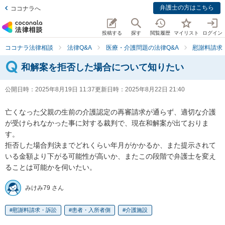
弁護士の方はこちら
ココナラへ
投稿する
探す
閲覧履歴
マイリスト
ログイン
ココナラ法律相談
法律Q&A
医療・介護問題の法律Q&A
慰謝料請求
和解案を拒否した場合について知りたい
公開日時：
2025年8月19日 11:37
更新日時：
2025年8月22日 21:40
亡くなった父親の生前の介護認定の再審請求が通らず、適切な介護
が受けられなかった事に対する裁判で、現在和解案が出ておりま
す。

拒否した場合判決までどれくらい年月がかかるか、また提示されて
いる金額より下がる可能性が高いか、またこの段階で弁護士を変え
ることは可能かを伺いたい。
みけみ79 さん
慰謝料請求・訴訟
患者・入所者側
介護施設