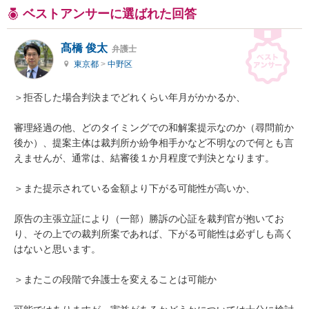
ベストアンサーに選ばれた回答
髙橋 俊太
弁護士
東京都
>
中野区
＞拒否した場合判決までどれくらい年月がかかるか、

審理経過の他、どのタイミングでの和解案提示なのか（尋問前か
後か）、提案主体は裁判所か紛争相手かなど不明なので何とも言
えませんが、通常は、結審後１か月程度で判決となります。

＞また提示されている金額より下がる可能性が高いか、

原告の主張立証により（一部）勝訴の心証を裁判官が抱いてお
り、その上での裁判所案であれば、下がる可能性は必ずしも高く
はないと思います。

＞またこの段階で弁護士を変えることは可能か
