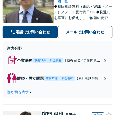
都
区
◆初回相談無料（電話・WEB・メー
ル）／メール受付終日OK ◆見通し
を率直にお伝えし、ご依頼の要否も
含めてご案内いたします。受任から
解決まで弁護士本人が一貫してスピ
電話でお問い合わせ
メールでお問い合わせ
ーディーに対応いたします。 ◆累計
相談2000件以上・解決実績500件以
上
注力分野
企業法務
【債権回収／労働問題／
事例11件
料金表有
契約関係・契約書チェッ
ク／裁判対応】取引先と
のトラブル・会社内のト
離婚・男女問題
【累計相談件数20
事例12件
料金表有
ラブルなど、事後の解決
00件、解決事例50
だけでなく予防法務まで
0件以上】【初回
ワンストップで対応！顧
他3分野を表示
相談（電話・WE
問弁護士をお探しの方も
B）無料】「オー
ご相談ください！【顧問
ダーメイドの解決
経験豊富】【個別案件も
策を提示」依頼者
対応OK】
濵門 俊也
様の話を丁寧にう
弁護士
東京都