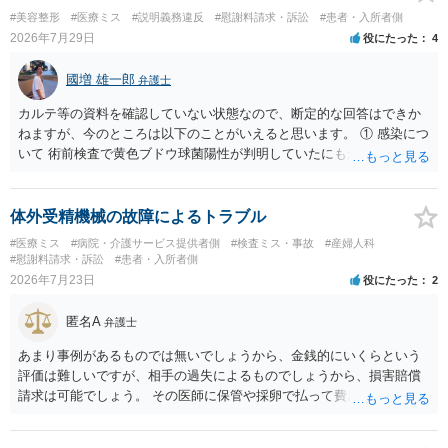
ないです。 一度、最寄りの「刑事に強い」とうたっている弁護士に相
#美容整形
#医療ミス
#説明義務違反
#慰謝料請求・訴訟
#患者・入所者側
談してみてはいかがでしょうか。 以上、ご参考まで。
2026年7月29日
役にたった
4
國増 雄一郎
弁護士
カルテ等の資料を確認していない状態なので、断定的な回答はできか
ねますが、今のところは以下のことがいえると思います。 ① 感染につ
いて 術前検査で黄色ブドウ球菌陽性が判明していたにもかかわらず、
予防的抗菌処置を行わずに手術を施行したことについて、当時の標準
的な医療水準に照らして相当でないと判断された場合には、相手方の
過失が認められる可能性があります。 当時の標準的な医療水準につい
体外受精機械の故障によるトラブル
ては、リサーチの必要性があると思います。 ② 肋軟骨採取について
#医療ミス
#病院・介護サービス提供者側
#検査ミス・事故
#産婦人科
仮に左右でリスクが著しくことなるという事実が立証できるのであれ
#慰謝料請求・訴訟
#患者・入所者側
ば、それに関する説明や選択の機会が与えられなかったことは、説明
2026年7月23日
役にたった
2
義務違反にあたり、慰謝料が請求できる可能性があります。 ③ 鼻孔縁
挙上について 施術内容に「鼻孔緑挙上」が含まれる合意がある事実
匿名A
弁護士
と、それを相手方が勝手に取りやめた事実を立証できれば、債務不履
行責任を追及できる可能性があります。 また術中の変更可能性に関す
あまり事例があるものでは無いでしょうから、金銭的にいくらという
る事前の説明がなされていないのであれば、説明義務違反にあたり、
評価は難しいですが、相手の過失によるものでしょうから、損害賠償
これについても損害賠償請求できる可能性があります。 詳しくは、術
請求は可能でしょう。 その医師に保管や採卵で払って費用の返金＋α
前説明書や同意書の内容を精査する必要があります。 なお、請求書に
（ここがいくらになるか、相場はわかりませんが）の請求になるかと
鼻孔緑挙上が実施内容として記載されている事実は、施術内容に鼻孔
思います。