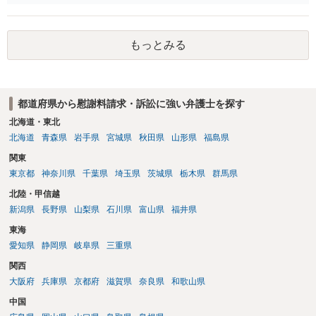
数K917参照）。 他方で、４ＢＡというグレードが高い胚盤胞の移植が
録、質問者様の事故前の年収額等の記録がないとなかなか判断でき
叶わなくなったことについては、慰謝料を主張したいところです。こ
ず、あっても、一定の検討をしないと算定は難しいと思いますので、
の点、ご相談者様ご夫婦、特に奥様のご年齢は、主張内容に影響を及
一般的には無料相談で確度の高い回答は得られないと思われます。 現
ぼす要因となるでしょう。すなわち、加齢による妊孕性の低下や治療
もっとみる
在の提案額で不満という場合、一般的には弁護士に依頼をして訴訟と
開始時43歳未満という保険適用の制約からすれば、ご年齢が高ければ
いう手続きをとったほうが、時間と手間はかかりますが、賠償額は多
（一つの基準としては40歳、43歳でしょうか）、グレード４ＢＡの胚
くなる傾向にありますので、お近くの弁護士に依頼をするとよいと思
盤胞を移植することができなかったことについての精神的苦痛の程度
われます。
がより大きくなると評価できるからです。 このように見積もられる慰
都道府県から慰謝料請求・訴訟に強い弁護士を探す
謝料の金額が病院の譲歩部分よりも少ない、とはなかなかいえないで
北海道・東北
しょう。そうすると、金額については増額が見込まれるます。 以上述
北海道
青森県
岩手県
宮城県
秋田県
山形県
福島県
べましたが、不妊治療における通院頻度、通院のタイミングの限定性
や診察、侵襲等の身体への負荷等の様々な負担は、相当程度女性側の
関東
方が高いでしょう。奥様が（文面からご相談者様はご主人様と拝察し
東京都
神奈川県
千葉県
埼玉県
茨城県
栃木県
群馬県
ております。）この病院で不妊治療を継続されるご意向があるのか、
北陸・甲信越
をよく確認することが適切な解決に向かうためには重要だと考えま
新潟県
長野県
山梨県
石川県
富山県
福井県
す。
東海
愛知県
静岡県
岐阜県
三重県
関西
大阪府
兵庫県
京都府
滋賀県
奈良県
和歌山県
中国