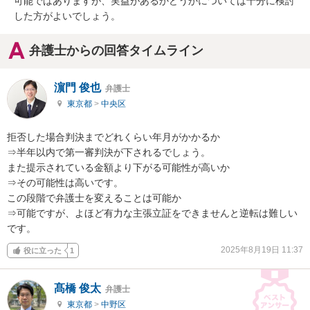
可能ではありますが、実益があるかどうかについては十分に検討
した方がよいでしょう。
弁護士からの回答タイムライン
濵門 俊也
弁護士
東京都
>
中央区
拒否した場合判決までどれくらい年月がかかるか

⇒半年以内で第一審判決が下されるでしょう。

また提示されている金額より下がる可能性が高いか

⇒その可能性は高いです。

この段階で弁護士を変えることは可能か

⇒可能ですが、よほど有力な主張立証をできませんと逆転は難しい
です。
2025年8月19日 11:37
役に立った
1
髙橋 俊太
弁護士
東京都
>
中野区