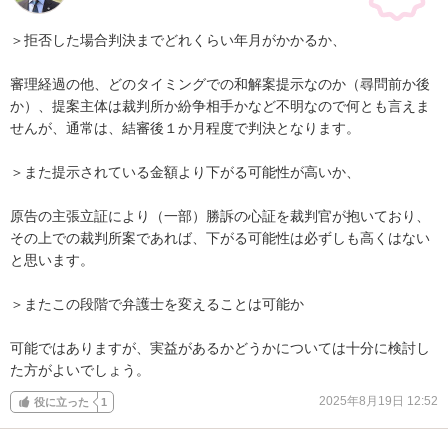
＞拒否した場合判決までどれくらい年月がかかるか、

審理経過の他、どのタイミングでの和解案提示なのか（尋問前か後
か）、提案主体は裁判所か紛争相手かなど不明なので何とも言えま
せんが、通常は、結審後１か月程度で判決となります。

＞また提示されている金額より下がる可能性が高いか、

原告の主張立証により（一部）勝訴の心証を裁判官が抱いており、
その上での裁判所案であれば、下がる可能性は必ずしも高くはない
と思います。

＞またこの段階で弁護士を変えることは可能か

可能ではありますが、実益があるかどうかについては十分に検討し
た方がよいでしょう。
2025年8月19日 12:52
役に立った
1