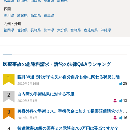
広島県
岡山県
山口県
鳥取県
島根県
四国
香川県
愛媛県
高知県
徳島県
九州・沖縄
福岡県
佐賀県
長崎県
熊本県
大分県
宮崎県
鹿児島県
沖縄県
医療事故の慰謝料請求・訴訟の法律Q&Aランキング
1
臨月39週で我が子を失い自分自身も命に関わる状況に陥り病院側を訴える事が出来ますか？
28
2019年9月16日
2
白内障の手術結果に対する不服
13
2022年3月1日
3
美容外科で手術ミス。手術代金に加えて損害賠償請求できますか？
16
2018年2月1日
4
後遺障害10級の医療ミス示談金700万円は妥当ですか？