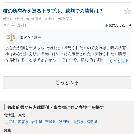
す。 文書偽造の事実を当該男性に伝達することは、事実上、妻が不倫
していたことを伝えるのと同じ効果をもちます。もちろん不倫はよく
猫の所有権を巡るトラブル、裁判での勝算は？
ないことですが、それを別の方（とりわけ、女性にとって最も知られ
#親権
#裁判
#内縁関係・事実婚
#親族関係
たくない相手である夫）に事実上であれ伝えることは別の法的問題
2026年7月2日
役にたった
4
（プライバシー権侵害の問題）が発生します。
匿名A
弁護士
あなたが猫を一度もらい受けた（贈与された）のであれば、猫の所有
権はあなたにあり、彼氏にはいったん履行された（実行された）贈与
を撤回することはできません。 ですので、裁判では彼氏が勝つことは
できません。 もっとも、贈与が立証（証明）できるかどうかはご記載
の事情からははっきりしませんので、早めに弁護士に面談相談する方
がいいでしょう。 場合によっては弁護士名で通知等出してもらうほう
もっとみる
がいいかもしれません。
都道府県から内縁関係・事実婚に強い弁護士を探す
北海道・東北
北海道
青森県
岩手県
宮城県
秋田県
山形県
福島県
関東