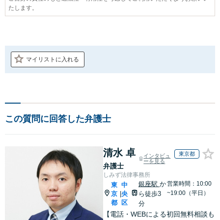
たします。
マイリストに入れる
この質問に回答した弁護士
清水 卓
東京都
インタビュ
ーを見る
弁護士
しみず法律事務所
銀座駅
か
営業時間：10:00
東
中
~19:00（平日）
京
央
ら徒歩3
|
都
区
分
【電話・WEBによる初回無料相談も