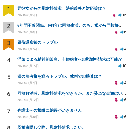
1
元彼女からの慰謝料請求、法的義務と対応策は？
15
2021年8月5日
2
6年間不倫関係、内4年は同棲生活。のち、私から同棲解消し、手切れ金請求したい。
6
2023年9月8日
3
風俗退店後のトラブル
4
2021年7月24日
4
浮気による精神的苦痛、非婚約者への慰謝料請求は可能か
10
2021年9月15日
5
猫の所有権を巡るトラブル、裁判での勝算は？
4
2026年7月2日
6
同棲解消時、慰謝料請求をできるか。また妥当な金額はいくらか。
6
2022年5月12日
7
弁護士への報酬に納得がいきません
6
2021年6月30日
8
既婚者隠し交際、慰謝料請求したい。