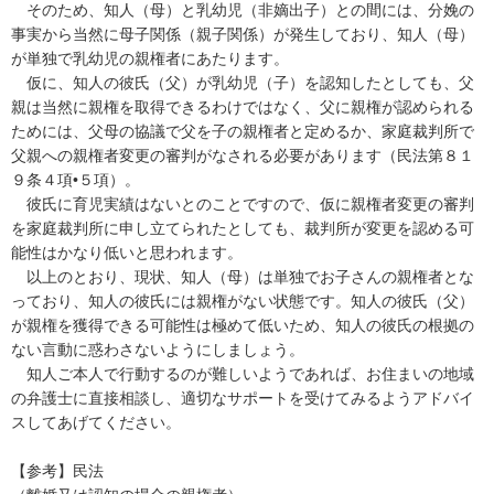
　そのため、知人（母）と乳幼児（非嫡出子）との間には、分娩の
事実から当然に母子関係（親子関係）が発生しており、知人（母）
が単独で乳幼児の親権者にあたります。

　仮に、知人の彼氏（父）が乳幼児（子）を認知したとしても、父
親は当然に親権を取得できるわけではなく、父に親権が認められる
ためには、父母の協議で父を子の親権者と定めるか、家庭裁判所で
父親への親権者変更の審判がなされる必要があります（民法第８１
９条４項•５項）。

　彼氏に育児実績はないとのことですので、仮に親権者変更の審判
を家庭裁判所に申し立てられたとしても、裁判所が変更を認める可
能性はかなり低いと思われます。

　以上のとおり、現状、知人（母）は単独でお子さんの親権者とな
っており、知人の彼氏には親権がない状態です。知人の彼氏（父）
が親権を獲得できる可能性は極めて低いため、知人の彼氏の根拠の
ない言動に惑わさないようにしましょう。

　知人ご本人で行動するのが難しいようであれば、お住まいの地域
の弁護士に直接相談し、適切なサポートを受けてみるようアドバイ
スしてあげてください。

【参考】民法
