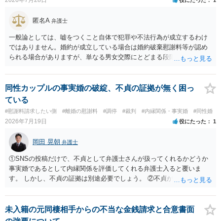
匿名A
弁護士
一般論としては、嘘をつくこと自体で犯罪や不法行為が成立するわけ
ではありません。婚約が成立している場合は婚約破棄慰謝料等が認め
られる場合がありますが、単なる男女交際にとどまる段階の場合、独
身偽装その他貞操権侵害事案は別として、信頼関係破壊行為について
慰謝料は生じないことが多いと思われます。 お怒りはごもっともです
が、仮に交際を進めたとしても後に相手を信頼できなくなる可能性が
同性カップルの事実婚の破綻、不貞の証拠が無く困っ
高かったということですので、むしろ結婚しなくてよかったと割り切
ている
って、交際を終わらせるのがよいと思います。
#慰謝料請求したい側
#離婚の慰謝料
#調停
#裁判
#内縁関係・事実婚
#同性婚
2026年7月19日
役にたった
1
岡田 晃朝
弁護士
①SNSの投稿だけで、不貞として弁護士さんが扱ってくれるかどうか
事実婚であるとして内縁関係を評価してくれる弁護士入ると覆いま
す。 しかし、不貞の証拠は別途必要でしょう。 ②不貞が認められない
のであれば、こちらが別れを承諾してはいるが、一方的な事実婚の解
消にあたるかどうか そこは協議の余地はあるかもしれませんが、離婚
の場合も相互に帰責性が無ければ（立証できなければ）、慰謝料など
未入籍の元同棲相手からの不当な金銭請求と合意書面
は無いので、意味があるかでしょうね。