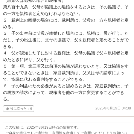
（離婚又は認知の場合の親権者）

第八百十九条　父母が協議上の離婚をするときは、その協議で、そ
の一方を親権者と定めなければならない。

２　裁判上の離婚の場合には、裁判所は、父母の一方を親権者と定
める。

３　子の出生前に父母が離婚した場合には、親権は、母が行う。た
だし、子の出生後に、父母の協議で、父を親権者と定めることがで
きる。

４　父が認知した子に対する親権は、父母の協議で父を親権者と定
めたときに限り、父が行う。

５　第一項、第三項又は前項の協議が調わないとき、又は協議をす
ることができないときは、家庭裁判所は、父又は母の請求によっ
て、協議に代わる審判をすることができる。

６　子の利益のため必要があると認めるときは、家庭裁判所は、子
の親族の請求によって、親権者を他の一方に変更することができ
る。
2025年8月19日 04:38
役に立った
0
この投稿は、2025年8月19日時点の情報です。
ご自身の責任のもと適法性・有用性を考慮してご利用いただくようお願いい