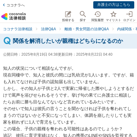
弁護士の方はこちら
ココナラへ
投稿する
探す
閲覧履歴
マイリスト
ログイン
ココナラ法律相談
法律Q&A
離婚・男女問題の法律Q&A
内縁関係・
関係を解消したいが親権はどちらになるのか
公開日時：
2025年8月19日 04:38
更新日時：
2025年8月22日 04:40
知人の状況について相談なんですが。

現在同棲中で、知人と彼氏の間には乳幼児が1人います。ですが、籍
も入れてなければ子供の認知届も出していません。

しかし、その知人が子供と2人で実家に帰省した際やしようとするだ
けで罵声を浴びせられるそうです。挙げ句の果てに弁護士に相談し
たらお前に勝ち目なんてないなど言われているみたいです。

そのせいで知人は彼氏の言うことを聞かなければ子供を奪われてし
まうのではないかと不安になってしまい、体調を崩したりしても実
家を頼れずに1人で育児をしています。

この場合、子供の親権を奪われる可能性はあるのでしょうか？　

追記　彼氏に育児実績はなく、知人の携帯のLINEやSNSを監視する