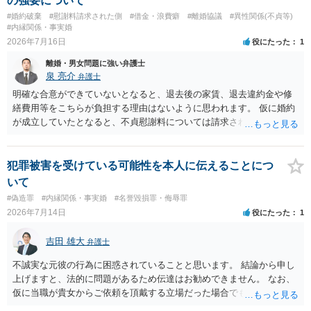
の強要について
#婚約破棄
#慰謝料請求された側
#借金・浪費癖
#離婚協議
#異性関係(不貞等)
#内縁関係・事実婚
2026年7月16日
役にたった
1
離婚・男女問題に強い弁護士
泉 亮介
弁護士
明確な合意ができていないとなると、退去後の家賃、退去違約金や修
繕費用等をこちらが負担する理由はないように思われます。 仮に婚約
が成立していたとなると、不貞慰謝料については請求される可能性が
あるため検討しておく必要があるでしょう。 弁護士を立てる予定であ
れば早めに弁護士に相談し、弁護士から回答をさせると良いでしょ
う。
犯罪被害を受けている可能性を本人に伝えることにつ
いて
#偽造罪
#内縁関係・事実婚
#名誉毀損罪・侮辱罪
2026年7月14日
役にたった
1
吉田 雄大
弁護士
不誠実な元彼の行為に困惑されていることと思います。 結論から申し
上げますと、法的に問題があるため伝達はお勧めできません。 なお、
仮に当職が貴女からご依頼を頂戴する立場だった場合でも、女性の夫
への伝達については「お引き受けできない」旨説明することになりま