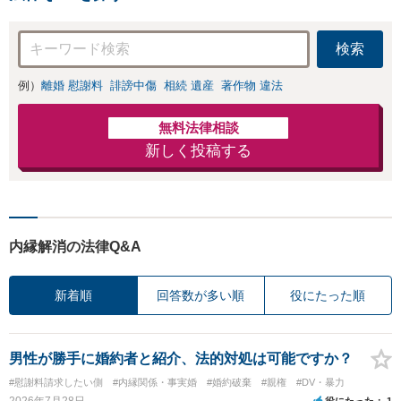
もご相談下さい
【子連れ相談可】
検索
例）
離婚 慰謝料
誹謗中傷
相続 遺産
著作物 違法
無料法律相談
新しく投稿する
内縁解消の法律Q&A
新着順
回答数が多い順
役にたった順
男性が勝手に婚約者と紹介、法的対処は可能ですか？
#慰謝料請求したい側
#内縁関係・事実婚
#婚約破棄
#親権
#DV・暴力
2026年7月28日
役にたった
1