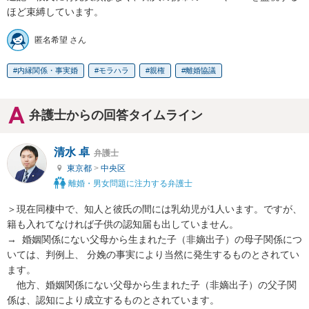
ほど束縛しています。
匿名希望 さん
内縁関係・事実婚
モラハラ
親権
離婚協議
弁護士からの回答タイムライン
清水 卓
弁護士
東京都
>
中央区
離婚・男女問題に注力する弁護士
＞現在同棲中で、知人と彼氏の間には乳幼児が1人います。ですが、
籍も入れてなければ子供の認知届も出していません。

→  婚姻関係にない父母から生まれた子（非嫡出子）の母子関係につ
いては、判例上、 分娩の事実により当然に発生するものとされてい
ます。

　他方、婚姻関係にない父母から生まれた子（非嫡出子）の父子関
係は、認知により成立するものとされています。
