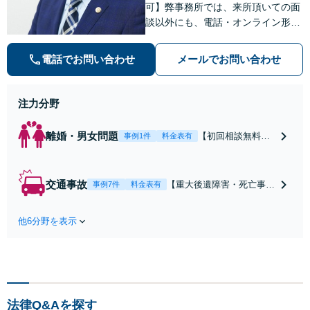
可】弊事務所では、来所頂いての面
談以外にも、電話・オンライン形式
での初回無料相談も実施中。すぐに
弁護士にご相談頂くことで、今のご
電話でお問い合わせ
メールでお問い合わせ
不安が和らぐとともに、問題解決の
ために前に進むことができます。
注力分野
離婚・男女問題
【初回相談無料】
事例1件
料金表有
【電話・オンライ
ン相談対応】あな
たにとって有利な
交通事故
【重大後遺障害・死亡事案
事例7件
料金表有
条件で離婚ができ
などの実績多数】「被害者
るよう、経験豊富
救済を第一に」一日でも早
な弁護士が多角的
他6分野を表示
く日常を取り戻せるよう、
な視点でアドバイ
私が力になります【初回相
ス「親権・監護
談無料】【電話・オンライ
権・面会交流に実
ン相談対応】「スピード対
績あり」子の引渡
応・納得できる解決を」
し・認知・親子関
「刑事裁判のニーズにも対
係不存在確認など
法律Q&Aを探す
応」【休日・夜間相談可】