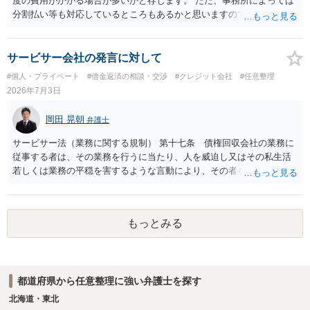
度の費用がかかる場合が多いかと存じます。 ただ、事務所によっては
分割払い等も対応しているところもあるかと思いますので、そのよう
な法律事務所を探してみるのも一つの手段かと存じます。 また、法テ
ラスであれば数万円程度で債務整理が可能な場合もございますので、
まずは法テラスに相談してみてはいかがでしょうか。 以上ご参考まで
サービサー会社の発言に対して
に。
#個人・プライベート
#借金返済の相談・交渉
#クレジット会社
#任意整理
2026年7月3日
岡田 晃朝
弁護士
サービサー法（業務に関する規制） 第十七条 債権回収会社の業務に
従事する者は、その業務を行うに当たり、人を威迫し又はその私生活
若しくは業務の平穏を害するような言動により、その者を困惑させて
はならない。 違反の可能性はあるでしょうね。
もっとみる
都道府県から任意整理に強い弁護士を探す
北海道・東北