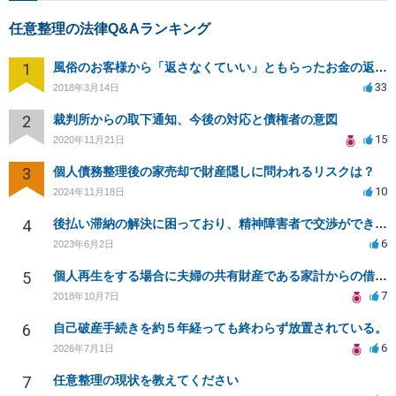
任意整理の法律Q&Aランキング
1
風俗のお客様から「返さなくていい」ともらったお金の返済を強要されています
33
2018年3月14日
2
裁判所からの取下通知、今後の対応と債権者の意図
15
2020年11月21日
3
個人債務整理後の家売却で財産隠しに問われるリスクは？
10
2024年11月18日
4
後払い滞納の解決に困っており、精神障害者で交渉ができず、弁護士も断られた場合の対処法
6
2023年6月2日
5
個人再生をする場合に夫婦の共有財産である家計からの借入も再生対象の債権となるのか等について
7
2018年10月7日
6
自己破産手続きを約５年経っても終わらず放置されている。
6
2026年7月1日
7
任意整理の現状を教えてください