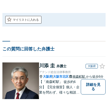
マイリストに入れる
この質問に回答した弁護士
川添 圭
弁護士
大阪府
アテンド総合法律事務所
大阪府
大阪市北区
南森町駅
から徒歩6分
|
【「南森町駅」 徒歩約6
詳細を見
分】【完全個室】個人・企
る
業を問わず、様々な相談を
受け付けております。解決
へ向けて、適切なアドバイ