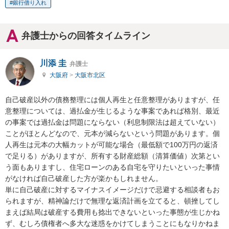
銀行借り入れ
弁護士からの回答タイムライン
川添 圭
弁護士
大阪府
>
大阪市北区
自己破産以外の債務整理には個人再生と任意整理がありますが、任
意整理については、過払金が生じるような事案であれば格別、最近
の事案では過払金は問題にならない（利息制限法は超えていない）
ことがほとんどなので、元本が減らないという問題があります。個
人再生は元本の大幅カットが可能な場合（最低額で100万円の返済
で足りる）がありますが、所有する財産総額（清算価値）次第とい
う面もありますし、住宅ローンのある自宅を守りたいといった事情
がなければ自己破産した方が楽かもしれません。

単に自己破産に対するマイナスイメージだけで忌避する相談者もお
られますが、精神論だけで無理な返済計画を立てると、頓挫してし
まえば結局は破産する費用も捻出できないといった事態が生じかね
ず、むしろ債権者へ多大な迷惑をかけてしまうことにもなりかねま