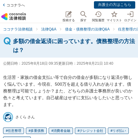
弁護士の方はこちら
ココナラへ
投稿する
探す
閲覧履歴
マイリスト
ログイン
ココナラ法律相談
法律Q&A
借金・債務整理の法律Q&A
任意整理の
多額の借金返済に困っています。債務整理の方法
は？
公開日時：
2025年8月18日 09:35
更新日時：
2025年8月21日 10:40
生活苦・家族の借金支払い等で自分の借金が多額になり返済が難し
く悩んでいます。今現在、500万を超える借り入れがあります。債
務整理は可能でしょうか？また、どちらの弁護士事務所が良いのか
色々と考えています。自己破産はせずに支払いをしたいと思ってい
ます。
さくら さん
任意整理
多重債務
消費者金融
クレジット会社
リボ払い