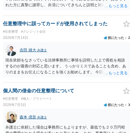
れた方に真摯に謝罪し、弁済についてきちんと説明と対応を行ってい
くことに尽きるかと思います。
任意整理中に誤ってカードが使用されてしまった
#任意整理
#クレジット会社
2026年7月14日
役にたった
2
吉田 雄大
弁護士
現在依頼をなさっている法律事務所に事情を説明した上で善処を相談
するのが最善の対応と思います。 うっかりミスであることも含め、あ
りのままをお伝えになることを強くお勧めします。 今回のできごとだ
けで辞任に至るか否かは弁護士次第というほかありませんが、説明は
早ければ早いほどいいのは間違いありません。 ご健闘をお祈りいたし
ます。
個人間の借金の任意整理について
#任意整理
#個人・プライベート
2026年7月3日
役にたった
3
森本 偲音
弁護士
弁護士に依頼した場合は事務所にもよりますが、最低でも２０万円程