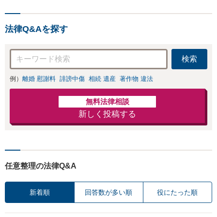
スをさせていただきます。
法律Q&Aを探す
検索
例）
離婚 慰謝料
誹謗中傷
相続 遺産
著作物 違法
無料法律相談
新しく投稿する
任意整理の法律Q&A
新着順
回答数が多い順
役にたった順