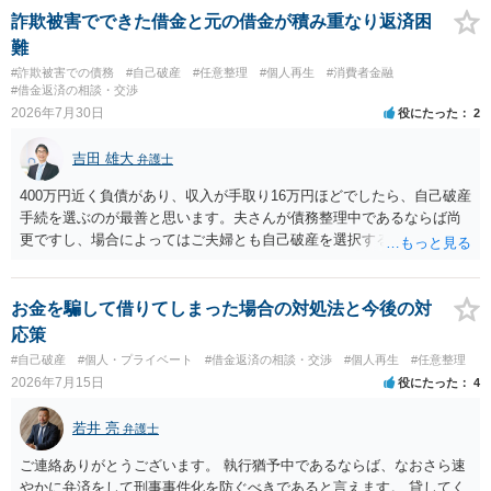
詐欺被害でできた借金と元の借金が積み重なり返済困
難
#詐欺被害での債務
#自己破産
#任意整理
#個人再生
#消費者金融
#借金返済の相談・交渉
2026年7月30日
役にたった
2
吉田 雄大
弁護士
400万円近く負債があり、収入が手取り16万円ほどでしたら、自己破産
手続を選ぶのが最善と思います。夫さんが債務整理中であるならば尚
更ですし、場合によってはご夫婦とも自己破産を選択する方法もある
と思います。
お金を騙して借りてしまった場合の対処法と今後の対
応策
#自己破産
#個人・プライベート
#借金返済の相談・交渉
#個人再生
#任意整理
2026年7月15日
役にたった
4
若井 亮
弁護士
ご連絡ありがとうございます。 執行猶予中であるならば、なおさら速
やかに弁済をして刑事事件化を防ぐべきであると言えます。 貸してく